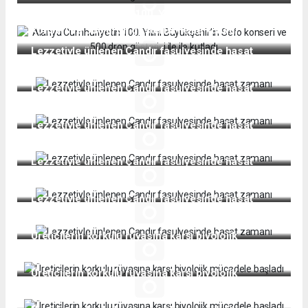
Alanya Cumhuriyetin 100. Yılını Büyükşehir’in Sefo
konseri ve 500 dron gösterisi ile ile kutladı
Lezzetiyle ünlenen Çandır fasulyesinde hasat
zamanı
Lezzetiyle ünlenen Çandır fasulyesinde hasat
zamanı
Lezzetiyle ünlenen Çandır fasulyesinde hasat
zamanı
Lezzetiyle ünlenen Çandır fasulyesinde hasat
zamanı
Lezzetiyle ünlenen Çandır fasulyesinde hasat
zamanı
Üreticilerin korkulu rüyasına karşı biyolojik
mücadele başladı
Üreticilerin korkulu rüyasına karşı biyolojik
mücadele başladı