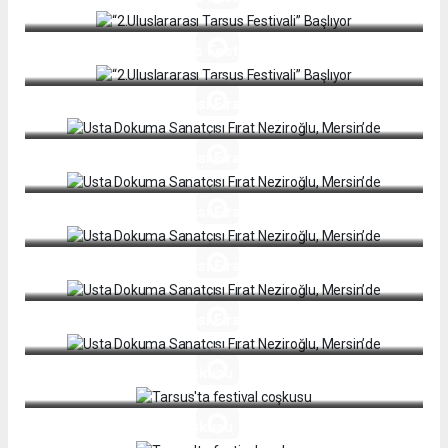
“2.Uluslararası Tarsus Festivali” Başlıyor
Usta Dokuma Sanatçısı Fırat Neziroğlu, Mersin’de
Usta Dokuma Sanatçısı Fırat Neziroğlu, Mersin’de
Usta Dokuma Sanatçısı Fırat Neziroğlu, Mersin’de
Usta Dokuma Sanatçısı Fırat Neziroğlu, Mersin’de
Usta Dokuma Sanatçısı Fırat Neziroğlu, Mersin’de
Tarsus'ta festival coşkusu
Tarsus'ta festival coşkusu