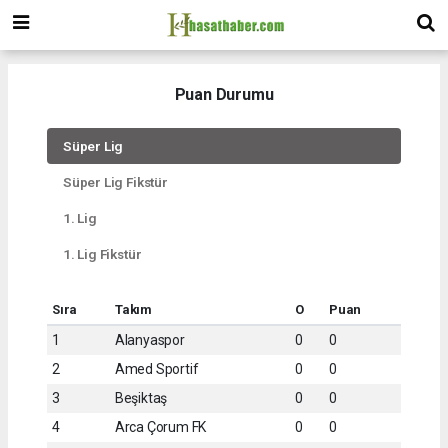
Puan Durumu
Süper Lig
Süper Lig Fikstür
1. Lig
1. Lig Fikstür
Sıra
Takım
O
Puan
1
Alanyaspor
0
0
2
Amed Sportif
0
0
3
Beşiktaş
0
0
4
Arca Çorum FK
0
0