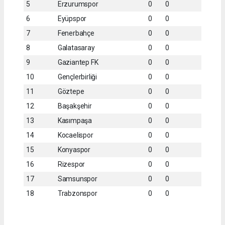
5
Erzurumspor
0
0
6
Eyüpspor
0
0
7
Fenerbahçe
0
0
8
Galatasaray
0
0
9
Gaziantep FK
0
0
10
Gençlerbirliği
0
0
11
Göztepe
0
0
12
Başakşehir
0
0
13
Kasımpaşa
0
0
14
Kocaelispor
0
0
15
Konyaspor
0
0
16
Rizespor
0
0
17
Samsunspor
0
0
18
Trabzonspor
0
0