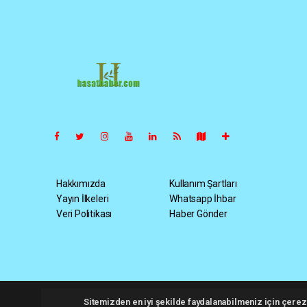
Pro-0.029
Hakkımızda
Kullanım Şartları
Yayın İlkeleri
Whatsapp İhbar
Veri Politikası
Haber Gönder
Hasathaber.com Tüm hakları saklı tutulmaktadır. Copyright 2
Sitemizden en iyi şekilde faydalanabilmeniz için çerezl