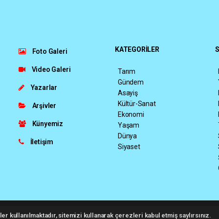
KATEGORİLER
S
Foto Galeri
Video Galeri
Tarım
Gündem
Yazarlar
Asayiş
Kültür-Sanat
Arşivler
Ekonomi
Künyemiz
Yaşam
Dünya
İletişim
Siyaset
026 ©
haber yazılımı
haber paketi
haber scripti
haber yazılım
haber script
er kullanılmaktadır, sitemizi kullanarak çerezleri kabul etmiş saylırsınız.