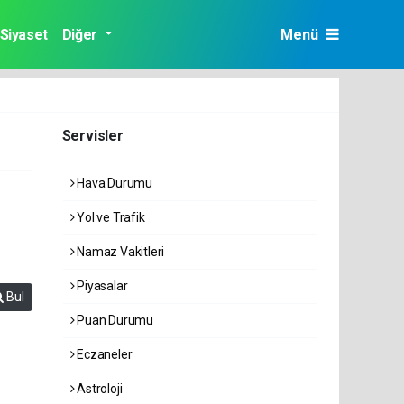
Siyaset
Diğer
Menü
Servisler
Hava Durumu
Yol ve Trafik
Namaz Vakitleri
Piyasalar
Bul
Puan Durumu
Eczaneler
Astroloji