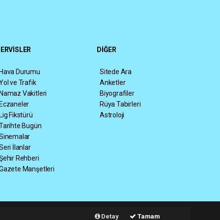
ERVİSLER
DİĞER
Hava Durumu
Sitede Ara
Yol ve Trafik
Anketler
Namaz Vakitleri
Biyografiler
Eczaneler
Rüya Tabirleri
Lig Fikstürü
Astroloji
Tarihte Bugün
Sinemalar
Seri İlanlar
Şehir Rehberi
Gazete Manşetleri
Haber Yazılımı:
Web Aksiyon ®
Detay
Tamam