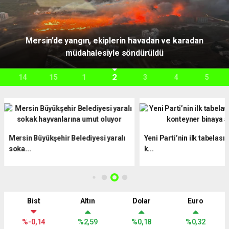
Alanya’da orman yangını muz seralarına sıçradı: 17
hektarlık alan zarar gördü
3
15
1
2
4
5
6
Mersin Büyükşehir Belediyesi yaralı
Yeni Parti’nin ilk tabelası
soka...
k...
Bist
Altın
Dolar
Euro
%-0,14
%2,59
%0,18
%0,32