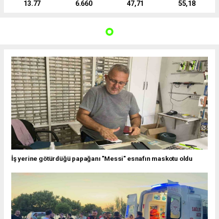
13.77
6.660
47,71
55,18
İş yerine götürdüğü papağanı "Messi" esnafın maskotu oldu