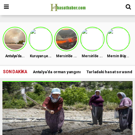
Antalya’da...
Kuruyan şe...
Mersin’de ...
Mersin’de ...
Mersin Büy...
SON DAKİKA
Antalya’da orman yangını
Tarladaki hasat sırasında