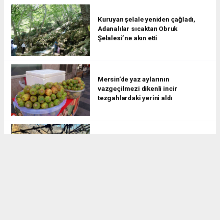
Kuruyan şelale yeniden çağladı,
Adanalılar sıcaktan Obruk
Şelalesi’ne akın etti
Mersin’de yaz aylarının
vazgeçilmezi dikenli incir
tezgahlardaki yerini aldı
Alanya’da orman yangını muz
seralarına sıçradı: 17 hektarlık
alan zarar gördü
Mersin’deki kadın cinayeti
protesto edildi