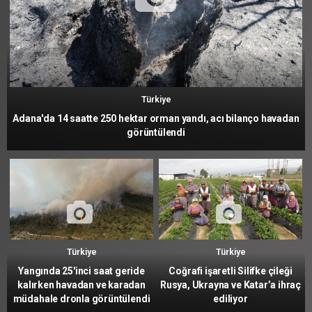
Türkiye
Adana'da 14 saatte 250 hektar orman yandı, acı bilanço havadan
görüntülendi
Türkiye
Türkiye
Yangında 25'inci saat geride
Coğrafi işaretli Silifke çileği
kalırken havadan ve karadan
Rusya, Ukrayna ve Katar’a ihraç
müdahale dronla görüntülendi
ediliyor