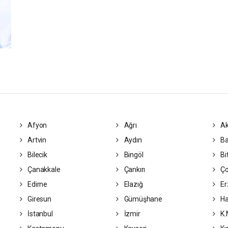
Afyon
Ağrı
Ak
Artvin
Aydın
Ba
Bilecik
Bingöl
Bit
Çanakkale
Çankırı
Ç
Edirne
Elazığ
Er
Giresun
Gümüşhane
Ha
İstanbul
İzmir
K.