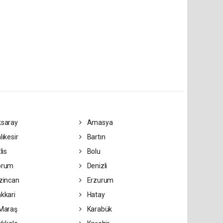
saray
Amasya
lıkesir
Bartın
lis
Bolu
orum
Denizli
zincan
Erzurum
kkari
Hatay
Maraş
Karabük