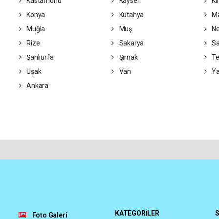
Kastamonu
Kayseri
Kı
Konya
Kütahya
Ma
Muğla
Muş
Ne
Rize
Sakarya
S
Şanlıurfa
Şırnak
Te
Uşak
Van
Ya
Ankara
KATEGORİLER
S
Foto Galeri