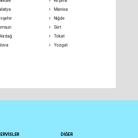
rıkkale
Kırşehir
latya
Manisa
vşehir
Niğde
amsun
Siirt
kirdağ
Tokat
lova
Yozgat
ERVİSLER
DİĞER