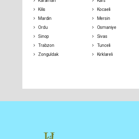
Karaman
Kars
Kilis
Kocaeli
Mardin
Mersin
Ordu
Osmaniye
Sinop
Sivas
Trabzon
Tunceli
Zonguldak
Kırklareli
Pro-0.052