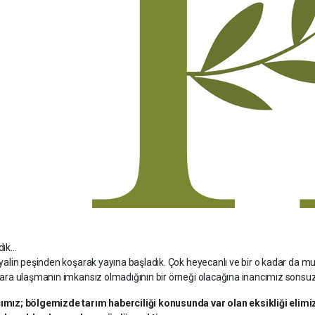
ık...
ayalin peşinden koşarak yayına başladık. Çok heyecanlı ve bir o kadar da m
lara ulaşmanın imkansız olmadığının bir örneği olacağına inancımız sonsuz
mız; bölgemizde tarım haberciliği konusunda var olan eksikliği elimi