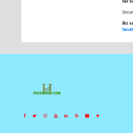
her n
Sorunl
Biz s
hasa
Pro-0.045