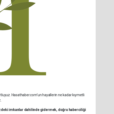
utluyuz. Hasathaber.com’un hayallerin ne kadar kıymetli
.
zdeki imkanlar dahilinde gidermek, doğru haberciliği