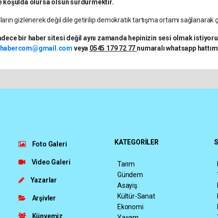
e koşulda olursa olsun sürdürmektir.
arın gizlenerek değil dile getirilip demokratik tartışma ortamı sağlanara
adece bir haber sitesi değil aynı zamanda hepinizin sesi olmak istiyoruz.
thabercom@gmail.com
veya
0545 179 72 77
numaralı whatsapp hattımı
KATEGORİLER
S
Foto Galeri
Video Galeri
Tarım
Gündem
Yazarlar
Asayiş
Kültür-Sanat
Arşivler
Ekonomi
Künyemiz
Yaşam