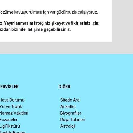
k çözüme kavuşturulması için var gücümüzle çalışıyoruz.
 Yayınlanmasını isteğiniz şikayet ve fikirleriniz için;
zdan bizimle iletişime geçebilirsiniz.
ERVİSLER
DİĞER
Hava Durumu
Sitede Ara
Yol ve Trafik
Anketler
Namaz Vakitleri
Biyografiler
Eczaneler
Rüya Tabirleri
Lig Fikstürü
Astroloji
Tarihte Bugün