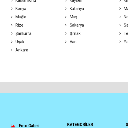
Kastamonu
Kayseri
Kı
Konya
Kütahya
Ma
Muğla
Muş
Ne
Rize
Sakarya
S
Şanlıurfa
Şırnak
Te
Uşak
Van
Ya
Ankara
KATEGORİLER
S
Foto Galeri