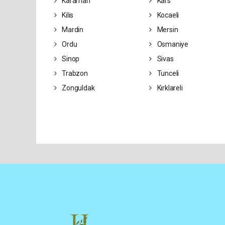
Karaman
Kars
Kilis
Kocaeli
Mardin
Mersin
Ordu
Osmaniye
Sinop
Sivas
Trabzon
Tunceli
Zonguldak
Kırklareli
Pro-0.043