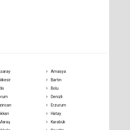
saray
Amasya
lıkesir
Bartın
lis
Bolu
orum
Denizli
zincan
Erzurum
kkari
Hatay
Maraş
Karabük