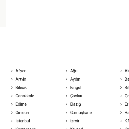
Afyon
Ağrı
Ak
Artvin
Aydın
Ba
Bilecik
Bingöl
Bit
Çanakkale
Çankırı
Ç
Edirne
Elazığ
Er
Giresun
Gümüşhane
Ha
İstanbul
İzmir
K.