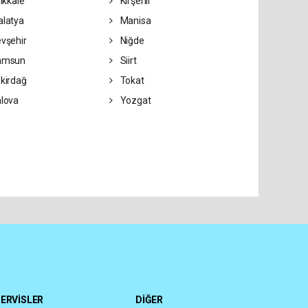
rıkkale
Kırşehir
latya
Manisa
vşehir
Niğde
amsun
Siirt
kirdağ
Tokat
lova
Yozgat
ERVİSLER
DİĞER