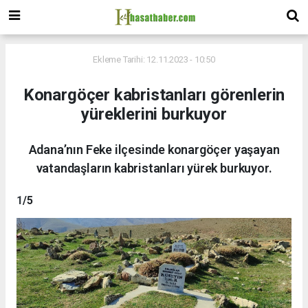
Ekleme Tarihi: 12.11.2023 - 10:50
Konargöçer kabristanları görenlerin
yüreklerini burkuyor
Adana’nın Feke ilçesinde konargöçer yaşayan
vatandaşların kabristanları yürek burkuyor.
1
/5