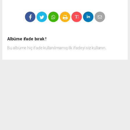
Albüme ifade bırak !
Bu albüme hiç ifade kullanılmamış ilk ifadeyi siz kullanın.
Okuyucu Yorumları
(0)
Gönder
Yorum yazarak Topluluk Kuralları’nı kabul etmiş bulunuyor ve hasathaber.com
sitesine yaptığınız yorumunuzla ilgili doğrudan veya dolaylı tüm sorumluluğu
tek başınıza üstleniyorsunuz. Yazılan tüm yorumlardan site yönetimi hiçbir
şekilde sorumlu tutulamaz.