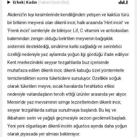
Erkek
|
Kadın
(Haberi Sesli Oku)
Akdeniz’in kıyı kesimlerinde kendiliğinden yetişen ve kaktüs türü
bir bitkinin meyvesi olan dikenli incir, halk arasında ’Hint inciri’ ve
’Frenk inciri’ isimleriyle de biliniyor. Lif, C vitamini ve antioksidan
bakımından zengin olduğu belirtilen meyvenin bağışıklık
sistemini desteklediği, sindirime katkı sağladığı ve serinletici
özelliği nedeniyle yaz aylarında yoğun ilgi gördüğü ifade ediliyor.
Kent merkezindeki seyyar tezgahlarda buz içerisinde
muhafaza edilen dikenli incir, dikenli kabuğu özel yöntemlerle
temizlendikten sonra tüketicilere sunuluyor. Özellikle soğuk
olarak tüketilen meyve, sıcak havalarda ferahlatıcı etkisi
nedeniyle vatandaşların tercih ettiği ürünler arasında yer alıyor.
Mersin’de yaz mevsiminin simge lezzetlerinden dikenli incir,
seyyar tezgahlarda satışa sunulmaya başlandı. Bu kış ve
ilkbaharın serin ve yağışlı geçmesiyle sezon gecikmeli başladı.
Yeni yeni olgunlaşan dikenli incirin ağustos ayında daha yoğun
olarak piyasada yer alması bekleniyor.