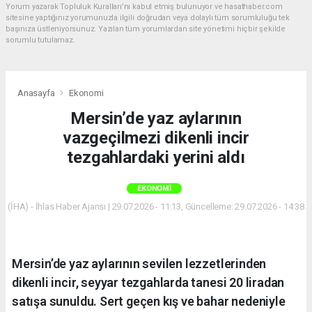
Yorum yazarak Topluluk Kuralları’nı kabul etmiş bulunuyor ve hasathaber.com
sitesine yaptığınız yorumunuzla ilgili doğrudan veya dolaylı tüm sorumluluğu tek
başınıza üstleniyorsunuz. Yazılan tüm yorumlardan site yönetimi hiçbir şekilde
sorumlu tutulamaz.
Anasayfa
Ekonomi
Mersin’de yaz aylarının
vazgeçilmezi dikenli incir
tezgahlardaki yerini aldı
EKONOMI
(İHA) - İhlas Haber Ajansı | 29.07.2026 - 11:13, Güncelleme: 29.07.2026 - 14:38
Mersin’de yaz aylarının sevilen lezzetlerinden
dikenli incir, seyyar tezgahlarda tanesi 20 liradan
satışa sunuldu. Sert geçen kış ve bahar nedeniyle