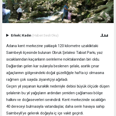
Erkek
|
Kadın
(Haberi Sesli Oku)
Adana kent merkezine yaklaşık 120 kilometre uzaklıktaki
Saimbeyli ilçesinde bulunan Obruk Şelalesi Tabiat Parkı, yaz
sıcaklarından kaçanların serinleme noktalarından biri oldu.
Dağlardan gelen kar sularıyla beslenen şelale, asırlık çınar
ağaçlarının gölgesindeki doğal güzelliğiyle hafta içi olmasına
rağmen çok sayıda ziyaretçiyi ağırladı.
Geçen yıl yaşanan kuraklık nedeniyle debisi büyük ölçüde düşen
şelalenin bu yıl yağışların ardından yeniden çağlaması bölge
halkını ve doğaseverleri sevindirdi. Kent merkezinde sıcaklığın
40 dereceyi bulmasıyla vatandaşlar, daha serin havaya sahip
Saimbeyli’ye gelerek doğayla iç içe vakit geçirdi.