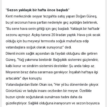
"Sezon yaklaşık bir hafta önce başladı"
Kent merkezinde seyyar tezgahta satış yapan Doğan Güneş,
bu yıl sezonun hava şartları nedeniyle geç açıldığını belirterek,
"Bu sene hava serin gittiği için geç başladı. Yaklaşık bir haftadır
sezonu açmışız. Açılışı tanesi 20 liradan yaptık. Hava çok sıcak
olduğu için bu meyveyi termosta soğuk muhafaza edip
vatandaşlara soğuk olarak sunuyoruz" dedi.
Dikenli incirin sağlık açısından da faydalı olduğunu dile getiren
Güneş, "Yağ yakımına birebirdir. Bağışıklık sistemini güçlendirir,
kalbi korur ve sindirim sistemini destekler. Şu anda talep az.
Meyvenin biraz daha sararması gerekiyor. İnşallah haftaya ilgi
artacaktır" diye konuştu.
Vatandaşlardan Batın Okan ise, "Her yıl bu dönemlerde çıkıyor.
Görüntüsü ve tadıyla insanı cezbeden bir meyve. Özellikle
buzun içinde soğutularak sunulması tadını daha da
güzelleştiriyor. Sağlıklı olduğuna inanıyorum ve sezon boyunca