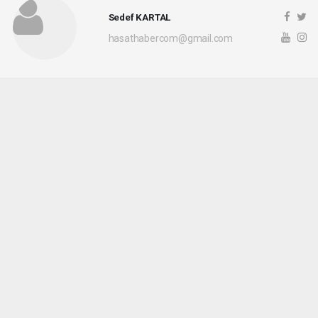
Sedef KARTAL
hasathabercom@gmail.com
Okuyucu Yorumları
(0)
Gönder
Yorum yazarak Topluluk Kuralları’nı kabul etmiş bulunuyor ve hasathaber.com
sitesine yaptığınız yorumunuzla ilgili doğrudan veya dolaylı tüm sorumluluğu tek
başınıza üstleniyorsunuz. Yazılan tüm yorumlardan site yönetimi hiçbir şekilde
sorumlu tutulamaz.
haber paketi
haber scripti
haber yazılımı