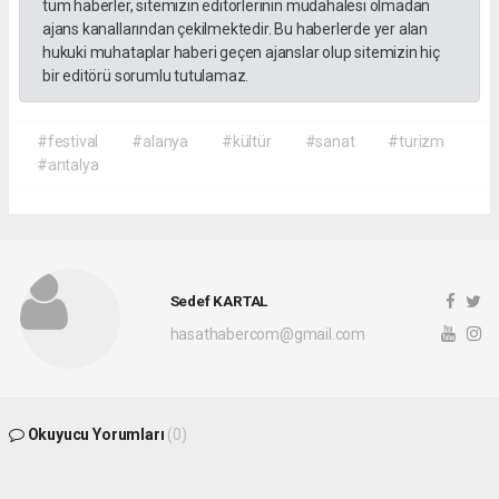
tüm haberler, sitemizin editörlerinin müdahalesi olmadan
ajans kanallarından çekilmektedir. Bu haberlerde yer alan
hukuki muhataplar haberi geçen ajanslar olup sitemizin hiç
bir editörü sorumlu tutulamaz.
#festival
#alanya
#kültür
#sanat
#turizm
#antalya
Sedef KARTAL
hasathabercom@gmail.com
Okuyucu Yorumları
(0)