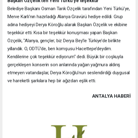
Başkan Özçelik’ten Yeni Türkü’ye teşekkür
Belediye Başkanı Osman Tarık Özçelik tarafından Yeni Türkü’ye,
Merve Karlı’nın hazırladığı Alanya Gravürü hediye edildi. Grup
adına hediyeyi Derya Köroğlu alarak Başkan Özçelik ve ekibine
teşekkür etti. Kısa bir teşekkür konuşması yapan Başkan
Özçelik, "Alanya, gençler; biz Derya Bey’le Türkiye’de birlikte
yıllandık. O, ODTÜ’de, ben komşusu Hacettepe’deydim.
Kendilerine çok teşekkür ediyorum" dedi. Büyük bir coşkuyla
gerçekleşen konserin son anlarında yağan yağmura aldırış
etmeyen vatandaşlar, Derya Köroğlu’nun seslendirdiği duygusal
ve hareketli şarkılara hep bir ağızdan eşlik etti.
ANTALYA HABERİ