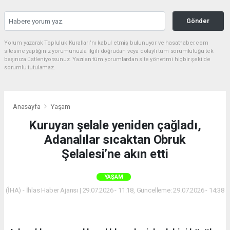
Gönder
Yorum yazarak Topluluk Kuralları’nı kabul etmiş bulunuyor ve hasathaber.com
sitesine yaptığınız yorumunuzla ilgili doğrudan veya dolaylı tüm sorumluluğu tek
başınıza üstleniyorsunuz. Yazılan tüm yorumlardan site yönetimi hiçbir şekilde
sorumlu tutulamaz.
Anasayfa
Yaşam
Kuruyan şelale yeniden çağladı,
Adanalılar sıcaktan Obruk
Şelalesi’ne akın etti
YAŞAM
(İHA) - İhlas Haber Ajansı | 29.07.2026 - 11:18, Güncelleme: 29.07.2026 - 14:38