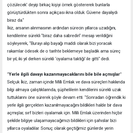
çözülecek’ deyip birkaç kişiyi örnek göstererek bunlarla
görüştürdükten sonra açıkçası ikna olduk. Güvene dayalıydı
biraz da."
İkiz, arsanın alınmasının ardından sürecin yıllarca uzadığını,
kendilerine sürekli "biraz daha sabredin" mesajı verildiğini
söyleyerek, "Burayı alıp bayağı maddi olarak bizi yoracak
rakamlar ödesek de o tarihte beklemeye başladık ama süreç
bir yıl, iki yıl derken sürekli ‘oyalama taktiği’ ile gitti" dedi.
"Yerle ilgili davayı kazanmayacaklarını bile bile açmışlar"
Selçuk İkiz, zaman içinde Milli Emlak ve dava süreçleri hakkında
bilgi almaya çalıştıklarında, şüphelilerin kendilerini sürekli uzak
tuttuklarını öne sürerek şöyle devam etti: "Sonradan öğrendik ki
yerle ilgili gerçekten kazanılmayacağını bildikleri halde bir dava
açmışlar, sırf bizleri oyalamak için. Milli Emlak üzerinden hiçbir
şekilde bilgiye ulaşamayacağımızı bildikleri için şahıslar bizi
yıllarca oyaladılar. Sonuç olarak geçtiğimiz günlerde yerin