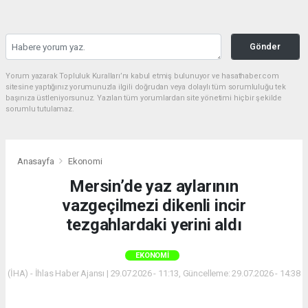
Gönder
Yorum yazarak Topluluk Kuralları’nı kabul etmiş bulunuyor ve hasathaber.com
sitesine yaptığınız yorumunuzla ilgili doğrudan veya dolaylı tüm sorumluluğu tek
başınıza üstleniyorsunuz. Yazılan tüm yorumlardan site yönetimi hiçbir şekilde
sorumlu tutulamaz.
Anasayfa
Ekonomi
Mersin’de yaz aylarının
vazgeçilmezi dikenli incir
tezgahlardaki yerini aldı
EKONOMI
(İHA) - İhlas Haber Ajansı | 29.07.2026 - 11:13, Güncelleme: 29.07.2026 - 14:38