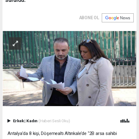
ABONE OL
Erkek
|
Kadın
(Haberi Sesli Oku)
Antalya’da 8 kişi, Döşemealtı Altınkale’de "2B arsa sahibi