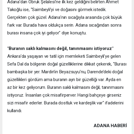
Adana’dan Obruk Şelalesi’ne ilk kez geldiğini belirten Ahmet
Takoğlu ise, "Saimbeyli’yi ve doğasını görmek istedik.
Gerçekten çok güzel. Adana’nın sıcağıyla arasında çok büyük
fark var. Burada hava oldukça serin. Adana sıcağından sonra
burası insana çok iyi geliyor" diye konuştu.
"Buranın saklı kalmasını değil, tanınmasını istiyoruz"
Ankara’da yaşayan ve tatil için memleketi Saimbeyli’ye gelen
Sefa Dal da bölgenin doğal güzelliklerine dikkat çekerek, "Burası
bambaşka bir yer. Mardin’in Beyazsuyu’nu, Darende’deki doğal
güzellikleri gördüm ama buranın ayrı bir güzelliği var. Ayda en
az bir kez geliyorum. Buranın saklı kalmasını değil, tanınmasını
istiyoruz. İnsanları çok misafirperver. Hangi bahçeye girseniz
sizi misafir ederler. Burada dostluk ve kardeşlik var" ifadelerini
kullandı.
ADANA HABERİ