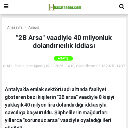
Anasayfa
Asayiş
"2B Arsa" vaadiyle 40 milyonluk
dolandırıcılık iddiası
ASAYIŞ
(İHA) - İhlas Haber Ajansı | 02.12.2025 - 14:18, Güncelleme: 02.12.2025 - 14:37
Antalya’da emlak sektörü adı altında faaliyet
gösteren bazı kişilerin "2B arsa" vaadiyle 8 kişiyi
yaklaşık 40 milyon lira dolandırdığı iddiasıyla
savcılığa başvuruldu. Şüphelilerin mağdurları
yıllarca "sorunsuz arsa" vaadiyle oyaladığı ileri
sürüldü.