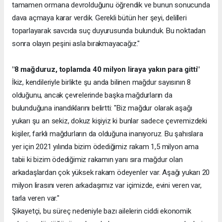
tamamen ormana devrolduğunu öğrendik ve bunun sonucunda
dava açmaya karar verdik. Gerekli bütün her şeyi, delilleri
toparlayarak savcıda suç duyurusunda bulunduk. Bu noktadan
sonra olayın peşini asla bırakmayacağız."
"8 mağduruz, toplamda 40 milyon liraya yakın para gitti"
İkiz, kendileriyle birlikte şu anda bilinen mağdur sayısının 8
olduğunu, ancak çevrelerinde başka mağdurların da
bulunduğuna inandıklarını belirtti: "Biz mağdur olarak aşağı
yukarı şu an sekiz, dokuz kişiyiz ki bunlar sadece çevremizdeki
kişiler, farklı mağdurların da olduğuna inanıyoruz. Bu şahıslara
yer için 2021 yılında bizim ödediğimiz rakam 1,5 milyon ama
tabii ki bizim ödediğimiz rakamın yanı sıra mağdur olan
arkadaşlardan çok yüksek rakam ödeyenler var. Aşağı yukarı 20
milyon lirasını veren arkadaşımız var içimizde, evini veren var,
tarla veren var."
Şikayetçi, bu süreç nedeniyle bazı ailelerin ciddi ekonomik