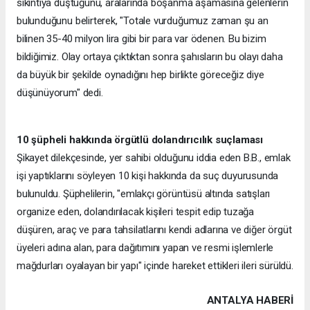
sıkıntıya düştüğünü, aralarında boşanma aşamasına gelenlerin
bulunduğunu belirterek, "Totale vurduğumuz zaman şu an
bilinen 35-40 milyon lira gibi bir para var ödenen. Bu bizim
bildiğimiz. Olay ortaya çıktıktan sonra şahısların bu olayı daha
da büyük bir şekilde oynadığını hep birlikte göreceğiz diye
düşünüyorum" dedi.
10 şüpheli hakkında örgütlü dolandırıcılık suçlaması
Şikayet dilekçesinde, yer sahibi olduğunu iddia eden B.B., emlak
işi yaptıklarını söyleyen 10 kişi hakkında da suç duyurusunda
bulunuldu. Şüphelilerin, "emlakçı görüntüsü altında satışları
organize eden, dolandırılacak kişileri tespit edip tuzağa
düşüren, araç ve para tahsilatlarını kendi adlarına ve diğer örgüt
üyeleri adına alan, para dağıtımını yapan ve resmi işlemlerle
mağdurları oyalayan bir yapı" içinde hareket ettikleri ileri sürüldü.
ANTALYA HABERİ