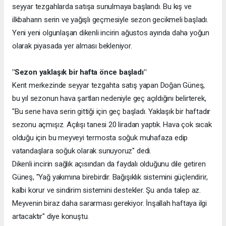
seyyar tezgahlarda satışa sunulmaya başlandı. Bu kış ve
ilkbaharın serin ve yağışlı geçmesiyle sezon gecikmeli başladı.
Yeni yeni olgunlaşan dikenli incirin ağustos ayında daha yoğun
olarak piyasada yer alması bekleniyor.
"Sezon yaklaşık bir hafta önce başladı"
Kent merkezinde seyyar tezgahta satış yapan Doğan Güneş,
bu yıl sezonun hava şartları nedeniyle geç açıldığını belirterek,
"Bu sene hava serin gittiği için geç başladı. Yaklaşık bir haftadır
sezonu açmışız. Açılışı tanesi 20 liradan yaptık. Hava çok sıcak
olduğu için bu meyveyi termosta soğuk muhafaza edip
vatandaşlara soğuk olarak sunuyoruz" dedi.
Dikenli incirin sağlık açısından da faydalı olduğunu dile getiren
Güneş, "Yağ yakımına birebirdir. Bağışıklık sistemini güçlendirir,
kalbi korur ve sindirim sistemini destekler. Şu anda talep az.
Meyvenin biraz daha sararması gerekiyor. İnşallah haftaya ilgi
artacaktır" diye konuştu.