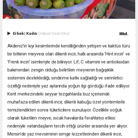
Erkek
|
Kadın
(Haberi Sesli Oku)
Akdeniz’in kıyı kesimlerinde kendiliğinden yetişen ve kaktüs türü
bir bitkinin meyvesi olan dikenli incir, halk arasında ’Hint inciri’ ve
’Frenk inciri’ isimleriyle de biliniyor. Lif, C vitamini ve antioksidan
bakımından zengin olduğu belirtilen meyvenin bağışıklık
sistemini desteklediği, sindirime katkı sağladığı ve serinletici
özelliği nedeniyle yaz aylarında yoğun ilgi gördüğü ifade ediliyor.
Kent merkezindeki seyyar tezgahlarda buz içerisinde
muhafaza edilen dikenli incir, dikenli kabuğu özel yöntemlerle
temizlendikten sonra tüketicilere sunuluyor. Özellikle soğuk
olarak tüketilen meyve, sıcak havalarda ferahlatıcı etkisi
nedeniyle vatandaşların tercih ettiği ürünler arasında yer alıyor.
Mersin’de yaz mevsiminin simge lezzetlerinden dikenli incir,