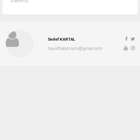
#akdeniz
Sedef KARTAL
hasathabercom@gmail.com
Okuyucu Yorumları
(0)
Gönder
Yorum yazarak Topluluk Kuralları’nı kabul etmiş bulunuyor ve hasathaber.com
sitesine yaptığınız yorumunuzla ilgili doğrudan veya dolaylı tüm sorumluluğu tek
başınıza üstleniyorsunuz. Yazılan tüm yorumlardan site yönetimi hiçbir şekilde
sorumlu tutulamaz.