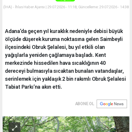
(İHA) - İhlas Haber Ajansı | 29.07.2026 - 11:18, Güncelleme: 29.07.2026 - 14:38
Adana’da geçen yıl kuraklık nedeniyle debisi büyük
ölçüde düşerek kuruma noktasına gelen Saimbeyli
ilçesindeki Obruk Şelalesi, bu yıl etkili olan
yağışlarla yeniden çağlamaya başladı. Kent
merkezinde hissedilen hava sıcaklığının 40
dereceyi bulmasıyla sıcaktan bunalan vatandaşlar,
serinlemek için yaklaşık 2 bin rakımlı Obruk Şelalesi
Tabiat Parkı’na akın etti.
ABONE OL