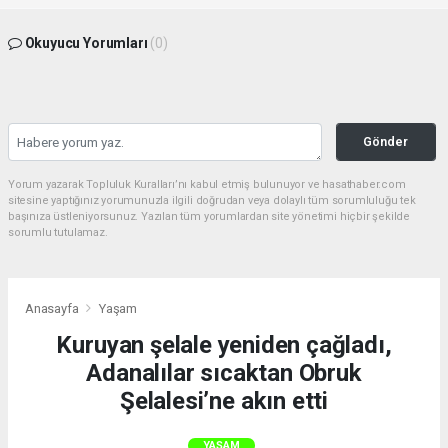
Okuyucu Yorumları
(0)
Gönder
Yorum yazarak Topluluk Kuralları’nı kabul etmiş bulunuyor ve hasathaber.com
sitesine yaptığınız yorumunuzla ilgili doğrudan veya dolaylı tüm sorumluluğu tek
başınıza üstleniyorsunuz. Yazılan tüm yorumlardan site yönetimi hiçbir şekilde
sorumlu tutulamaz.
Anasayfa
Yaşam
Kuruyan şelale yeniden çağladı,
Adanalılar sıcaktan Obruk
Şelalesi’ne akın etti
YAŞAM