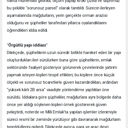
harita mühendisi getirildi, ölçüm yapılıp kroki çizildi ve taşınmaz
bu şekilde "sorunsuz parsel" olarak tanıtıldı. Sürecin ilerleyen
aşamalarında mağdurların, yerin gerçekte orman arazisi
olduğunu ve şüpheliler tarafından yıllarca oyalandıklarını
öğrendikleri iddia edildi.
"Örgütlü yapı iddiası"
Dilekçede, şüphelilerin uzun süredir birlikte hareket eden bir yapı
oluşturdukları ileri sürülürken buna göre şüphelilerin, emlak
sektöründe faaliyet gösteriyor görünerek çevrelerinde yatırım
yapmak isteyen kişileri tespit ettikleri, bu kişilere önce küçük
ölçekli ve sorunsuz ticaretlerle güven kazandırdıkları, ardından
"yüksek kârlı 2B arsa" vaadiyle yönlendirme yaptıkları öne
sürüldü. İddialara göre şüpheliler, mağdurlara aynı bölgede daha
önce yer aldığı söylenen kişileri örnek göstererek güven
pekiştirdi, noterde ve Milli Emlak’ta yapılan işlemler izlenimiyle
süreci resmî bir zeminde yürütüyor gibi davranarak mağdurların
tereddütlerini giderdi. Dilekçede ayrıca, para ve araç devri