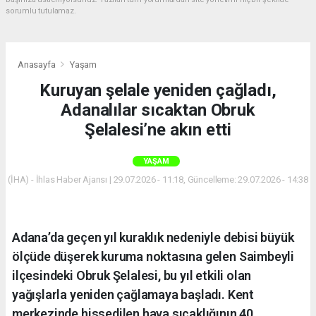
sorumlu tutulamaz.
Anasayfa
Yaşam
Kuruyan şelale yeniden çağladı,
Adanalılar sıcaktan Obruk
Şelalesi’ne akın etti
YAŞAM
(İHA) - İhlas Haber Ajansı | 29.07.2026 - 11:18, Güncelleme: 29.07.2026 - 14:38
Adana’da geçen yıl kuraklık nedeniyle debisi büyük
ölçüde düşerek kuruma noktasına gelen Saimbeyli
ilçesindeki Obruk Şelalesi, bu yıl etkili olan
yağışlarla yeniden çağlamaya başladı. Kent
merkezinde hissedilen hava sıcaklığının 40