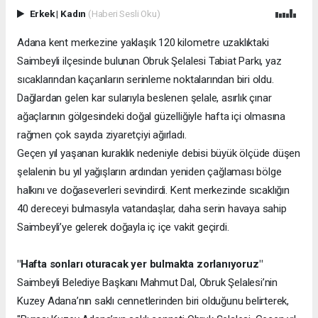
Erkek
|
Kadın
(Haberi Sesli Oku)
Adana kent merkezine yaklaşık 120 kilometre uzaklıktaki
Saimbeyli ilçesinde bulunan Obruk Şelalesi Tabiat Parkı, yaz
sıcaklarından kaçanların serinleme noktalarından biri oldu.
Dağlardan gelen kar sularıyla beslenen şelale, asırlık çınar
ağaçlarının gölgesindeki doğal güzelliğiyle hafta içi olmasına
rağmen çok sayıda ziyaretçiyi ağırladı.
Geçen yıl yaşanan kuraklık nedeniyle debisi büyük ölçüde düşen
şelalenin bu yıl yağışların ardından yeniden çağlaması bölge
halkını ve doğaseverleri sevindirdi. Kent merkezinde sıcaklığın
40 dereceyi bulmasıyla vatandaşlar, daha serin havaya sahip
Saimbeyli’ye gelerek doğayla iç içe vakit geçirdi.
"Hafta sonları oturacak yer bulmakta zorlanıyoruz"
Saimbeyli Belediye Başkanı Mahmut Dal, Obruk Şelalesi’nin
Kuzey Adana’nın saklı cennetlerinden biri olduğunu belirterek,