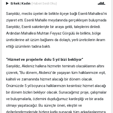
Erkek
|
Kadın
(Haberi Sesli Oku)
Sarıyıldız, meclis üyeleri ile birlikte ilçeye bağlı Esenli Mahallesi’ni
ziyaret etti. Esenli Mahalle meydanında gerçekleşen buluşmada
Sarıyıldız, Esenli sakinleriyle bir araya geldi, taleplerini dinledi.
Ardından Mahallesi Muhtarı Feyyaz Görgülü ile birlikte, bölge
üreticilerine ait üzüm bağlarını da dolaştı, yerli üreticilerin ikram
ettiği üzümlerin tadına baktı.
“Hizmet ve projelerle dolu 5 yıl bizi bekliyor”
Sarıyıldız, Akdeniz halkına hizmetin teminatı olacaklarının altını
çizerek, “Bu dönem, Akdeniz’de yaşayan tüm halklarımızın eşit,
kaliteli ve zamanında hizmet alacağı bir dönem olacak.
Önümüzde 5 yıl boyunca halklarımızın kesintisiz hizmet alacağı
bir dönem bizleri bekliyor olacak. Sunacağımız proje, çalışmalar
ve buluşmalarla, özlemini duyduğumuz kardeşliği ve bir arada
olmayı yaşatacağız. Bu süreçte öneri, eleştiri ve
değerlendirmeleriyle bizlere katkı sunacak tüm arkadaşlarımıza