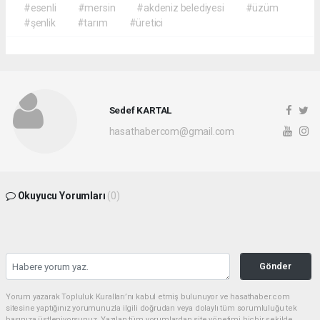
#esenli
#mersin
#akdeniz belediyesi
#üzüm
#şenlik
#tarım
#üretici
Sedef KARTAL
hasathabercom@gmail.com
Okuyucu Yorumları
(0)
Gönder
Yorum yazarak Topluluk Kuralları’nı kabul etmiş bulunuyor ve hasathaber.com
sitesine yaptığınız yorumunuzla ilgili doğrudan veya dolaylı tüm sorumluluğu tek
başınıza üstleniyorsunuz. Yazılan tüm yorumlardan site yönetimi hiçbir şekilde