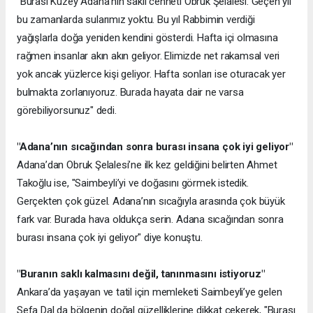
"Burası Kuzey Adana’nın saklı cenneti Obruk Şelalesi. Geçen yıl
bu zamanlarda sularımız yoktu. Bu yıl Rabbimin verdiği
yağışlarla doğa yeniden kendini gösterdi. Hafta içi olmasına
rağmen insanlar akın akın geliyor. Elimizde net rakamsal veri
yok ancak yüzlerce kişi geliyor. Hafta sonları ise oturacak yer
bulmakta zorlanıyoruz. Burada hayata dair ne varsa
görebiliyorsunuz" dedi.
"Adana’nın sıcağından sonra burası insana çok iyi geliyor"
Adana’dan Obruk Şelalesi’ne ilk kez geldiğini belirten Ahmet
Takoğlu ise, "Saimbeyli’yi ve doğasını görmek istedik.
Gerçekten çok güzel. Adana’nın sıcağıyla arasında çok büyük
fark var. Burada hava oldukça serin. Adana sıcağından sonra
burası insana çok iyi geliyor" diye konuştu.
"Buranın saklı kalmasını değil, tanınmasını istiyoruz"
Ankara’da yaşayan ve tatil için memleketi Saimbeyli’ye gelen
Sefa Dal da bölgenin doğal güzelliklerine dikkat çekerek, "Burası