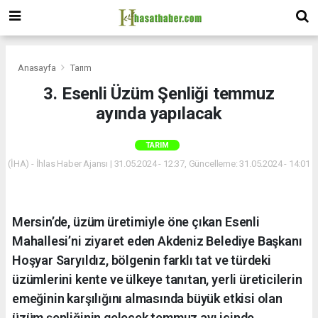
Anasayfa
Tarım
3. Esenli Üzüm Şenliği temmuz
ayında yapılacak
TARIM
(İHA) - İhlas Haber Ajansı | 31.05.2024 - 12:37, Güncelleme: 31.05.2024 - 14:01
Mersin’de, üzüm üretimiyle öne çıkan Esenli
Mahallesi’ni ziyaret eden Akdeniz Belediye Başkanı
Hoşyar Saryıldız, bölgenin farklı tat ve türdeki
üzümlerini kente ve ülkeye tanıtan, yerli üreticilerin
emeğinin karşılığını almasında büyük etkisi olan
üzüm şenliğinin gelecek temmuz ayı içinde