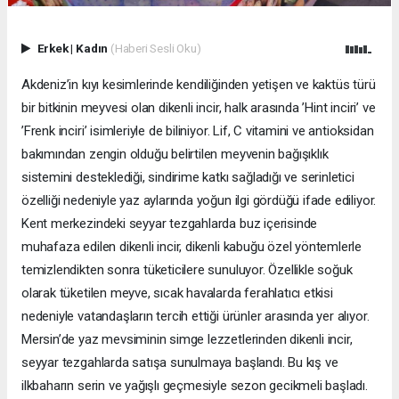
Erkek
|
Kadın
(Haberi Sesli Oku)
Akdeniz’in kıyı kesimlerinde kendiliğinden yetişen ve kaktüs türü
bir bitkinin meyvesi olan dikenli incir, halk arasında ’Hint inciri’ ve
’Frenk inciri’ isimleriyle de biliniyor. Lif, C vitamini ve antioksidan
bakımından zengin olduğu belirtilen meyvenin bağışıklık
sistemini desteklediği, sindirime katkı sağladığı ve serinletici
özelliği nedeniyle yaz aylarında yoğun ilgi gördüğü ifade ediliyor.
Kent merkezindeki seyyar tezgahlarda buz içerisinde
muhafaza edilen dikenli incir, dikenli kabuğu özel yöntemlerle
temizlendikten sonra tüketicilere sunuluyor. Özellikle soğuk
olarak tüketilen meyve, sıcak havalarda ferahlatıcı etkisi
nedeniyle vatandaşların tercih ettiği ürünler arasında yer alıyor.
Mersin’de yaz mevsiminin simge lezzetlerinden dikenli incir,
seyyar tezgahlarda satışa sunulmaya başlandı. Bu kış ve
ilkbaharın serin ve yağışlı geçmesiyle sezon gecikmeli başladı.