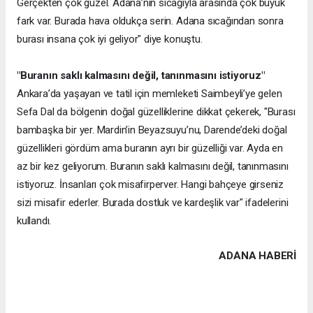
Gerçekten çok güzel. Adana’nın sıcağıyla arasında çok büyük
fark var. Burada hava oldukça serin. Adana sıcağından sonra
burası insana çok iyi geliyor" diye konuştu.
"Buranın saklı kalmasını değil, tanınmasını istiyoruz"
Ankara’da yaşayan ve tatil için memleketi Saimbeyli’ye gelen
Sefa Dal da bölgenin doğal güzelliklerine dikkat çekerek, "Burası
bambaşka bir yer. Mardin’in Beyazsuyu’nu, Darende’deki doğal
güzellikleri gördüm ama buranın ayrı bir güzelliği var. Ayda en
az bir kez geliyorum. Buranın saklı kalmasını değil, tanınmasını
istiyoruz. İnsanları çok misafirperver. Hangi bahçeye girseniz
sizi misafir ederler. Burada dostluk ve kardeşlik var" ifadelerini
kullandı.
ADANA HABERİ