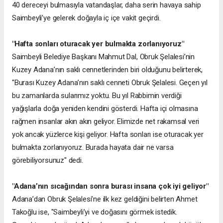
40 dereceyi bulmasıyla vatandaşlar, daha serin havaya sahip
Saimbeyli’ye gelerek doğayla iç içe vakit geçirdi.
"Hafta sonları oturacak yer bulmakta zorlanıyoruz"
Saimbeyli Belediye Başkanı Mahmut Dal, Obruk Şelalesi’nin
Kuzey Adana’nın saklı cennetlerinden biri olduğunu belirterek,
"Burası Kuzey Adana’nın saklı cenneti Obruk Şelalesi. Geçen yıl
bu zamanlarda sularımız yoktu. Bu yıl Rabbimin verdiği
yağışlarla doğa yeniden kendini gösterdi. Hafta içi olmasına
rağmen insanlar akın akın geliyor. Elimizde net rakamsal veri
yok ancak yüzlerce kişi geliyor. Hafta sonları ise oturacak yer
bulmakta zorlanıyoruz. Burada hayata dair ne varsa
görebiliyorsunuz" dedi.
"Adana’nın sıcağından sonra burası insana çok iyi geliyor"
Adana’dan Obruk Şelalesi’ne ilk kez geldiğini belirten Ahmet
Takoğlu ise, "Saimbeyli’yi ve doğasını görmek istedik.