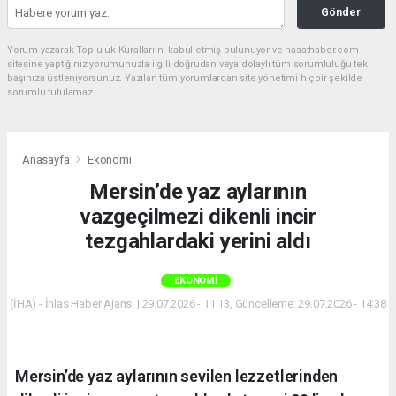
Gönder
Yorum yazarak Topluluk Kuralları’nı kabul etmiş bulunuyor ve hasathaber.com
sitesine yaptığınız yorumunuzla ilgili doğrudan veya dolaylı tüm sorumluluğu tek
başınıza üstleniyorsunuz. Yazılan tüm yorumlardan site yönetimi hiçbir şekilde
sorumlu tutulamaz.
Anasayfa
Ekonomi
Mersin’de yaz aylarının
vazgeçilmezi dikenli incir
tezgahlardaki yerini aldı
EKONOMI
(İHA) - İhlas Haber Ajansı | 29.07.2026 - 11:13, Güncelleme: 29.07.2026 - 14:38
Mersin’de yaz aylarının sevilen lezzetlerinden