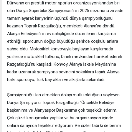
Dünyanın en prestijli motor sporları organizasyonlarından biri
olan Dünya Superbike Şampiyonası’nın 2025 sezonunu zirvede
tamamlayarak kariyerinin üçüncü dünya şampiyonluğunu
kazanan Toprak Razgatlıoğlu, memleketi Alanya’ya döndü.
Alanya Belediyesi’nin ev sahipliğinde düzenlenen karşılama
etkinliği, sporcunun doğup büyüdüğü şehirde coşkulu anlara
sahne oldu. Motosiklet konvoyuyla başlayan karşılamada
yüzlerce motosiklet tutkunu, Dinek mevkiinden hareket ederek
Razgatlıoğlu’nu karşıladı. Konvoy, Alanya İskele Meydanı’na
kadar uzanarak şampiyona sevincini sokaklara taşıdı. Alanya
halkı sporcuyu, Türk bayrakları ve alkışlarla selamladı.
Şampiyonluğu ilan etmekten dolayı mutlu olduğunu söyleyen
Dünya Şampiyonu Toprak Razgatlıoğlu "Öncelikle Belediye
başkanıma ve Alanyaspor Başkanıma çok teşekkür ederim.
Çok güzel konuşmalar yaptılar ve bu organizasyon içinde
onlara da ayrıca teşekkür ediyorum. Ve sizler tabi ki de benim