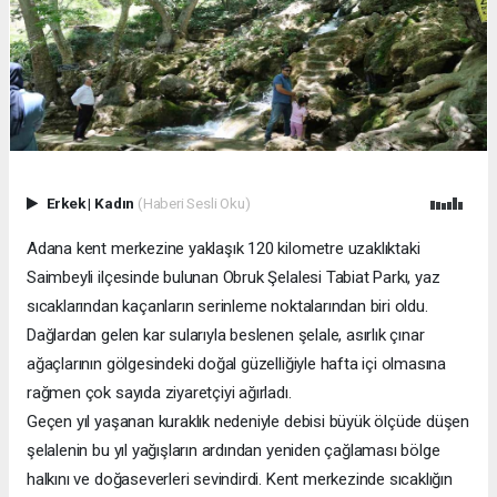
Erkek
|
Kadın
(Haberi Sesli Oku)
Adana kent merkezine yaklaşık 120 kilometre uzaklıktaki
Saimbeyli ilçesinde bulunan Obruk Şelalesi Tabiat Parkı, yaz
sıcaklarından kaçanların serinleme noktalarından biri oldu.
Dağlardan gelen kar sularıyla beslenen şelale, asırlık çınar
ağaçlarının gölgesindeki doğal güzelliğiyle hafta içi olmasına
rağmen çok sayıda ziyaretçiyi ağırladı.
Geçen yıl yaşanan kuraklık nedeniyle debisi büyük ölçüde düşen
şelalenin bu yıl yağışların ardından yeniden çağlaması bölge
halkını ve doğaseverleri sevindirdi. Kent merkezinde sıcaklığın