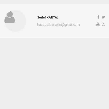
Sedef KARTAL
hasathabercom@gmail.com
Okuyucu Yorumları
(0)
Gönder
Yorum yazarak Topluluk Kuralları’nı kabul etmiş bulunuyor ve hasathaber.com
sitesine yaptığınız yorumunuzla ilgili doğrudan veya dolaylı tüm sorumluluğu tek
başınıza üstleniyorsunuz. Yazılan tüm yorumlardan site yönetimi hiçbir şekilde
sorumlu tutulamaz.