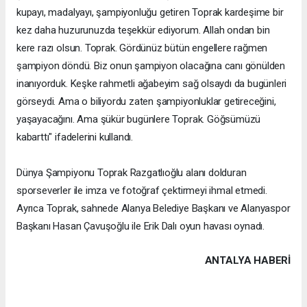
kupayı, madalyayı, şampiyonluğu getiren Toprak kardeşime bir
kez daha huzurunuzda teşekkür ediyorum. Allah ondan bin
kere razı olsun. Toprak. Gördünüz bütün engellere rağmen
şampiyon döndü. Biz onun şampiyon olacağına canı gönülden
inanıyorduk. Keşke rahmetli ağabeyim sağ olsaydı da bugünleri
görseydi. Ama o biliyordu zaten şampiyonluklar getireceğini,
yaşayacağını. Ama şükür bugünlere Toprak. Göğsümüzü
kabarttı" ifadelerini kullandı.
Dünya Şampiyonu Toprak Razgatlıoğlu alanı dolduran
sporseverler ile imza ve fotoğraf çektirmeyi ihmal etmedi.
Ayrıca Toprak, sahnede Alanya Belediye Başkanı ve Alanyaspor
Başkanı Hasan Çavuşoğlu ile Erik Dalı oyun havası oynadı.
ANTALYA HABERİ