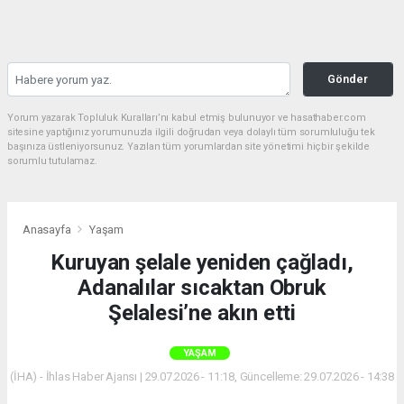
Gönder
Yorum yazarak Topluluk Kuralları’nı kabul etmiş bulunuyor ve hasathaber.com
sitesine yaptığınız yorumunuzla ilgili doğrudan veya dolaylı tüm sorumluluğu tek
başınıza üstleniyorsunuz. Yazılan tüm yorumlardan site yönetimi hiçbir şekilde
sorumlu tutulamaz.
Anasayfa
Yaşam
Kuruyan şelale yeniden çağladı,
Adanalılar sıcaktan Obruk
Şelalesi’ne akın etti
YAŞAM
(İHA) - İhlas Haber Ajansı | 29.07.2026 - 11:18, Güncelleme: 29.07.2026 - 14:38