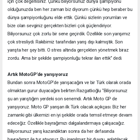
için çok değerlisiniz. Çünkü biliyorsunuz dünya şampiyonu
olduğunuzda ben her zaman biz diyorum çünkü hep beraber bu
dünya şampiyonluğunu elde ettik. Çünkü sizlerin yorumları ve
bize olan sevginiz gerçekten bizleri çok güçlendiriyor.
Biliyorsunuz çok zorlu bir sene geçirdik. Özellikle son yarışımız
çok stresliydi. Rakibimiz tarafından yarış dışı kalmıştık. Son
yarışta her şey bitti. O stres altında gerçekten yönetmek biraz
zordu. Ama bir şekilde şampiyonluğu tekrar ilan ettik’’ dedi.
Artık MotoGP’de yarışıyoruz
Bundan sonra MotoGP’de yarışacağını ve bir Türk olarak orada
olmaktan gurur duyacağını belirten Razgatlıoğlu "Biliyorsunuz
şu an yarıştığım yerdeki son senemdi. Artık Moto GP de
yarışıyoruz. Moto GP yarışan ilk Türk olacak açıkçası. Biz her
zamanki gibi ülkemizi en iyi şekilde orada temsil etmeye devam
edeceğiz. Özellikle bayrağımızı dalgalandırmaya çalışacağız.
Biliyorsunuz yarış kazandıktan sonra da her defasında
bayrağımız ile tur atıyoruz. Bu inanılmaz bir duygu, anlatılacak