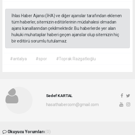
İhlas Haber Ajansı (İHA) ve diğer ajanslar tarafından eklenen
tüm haberler, sitemizin editörlerinin müdahalesi olmadan
ajans kanallarından çekilmektedir. Bu haberlerde yer alan
hukuki muhataplar haberi geçen ajanslar olup sitemizin hiç
bir editörü sorumlu tutulamaz.
#antalya
#spor
#Toprak Razgatlıoğlu
Sedef KARTAL
hasathabercom@gmail.com
Okuyucu Yorumları
(0)