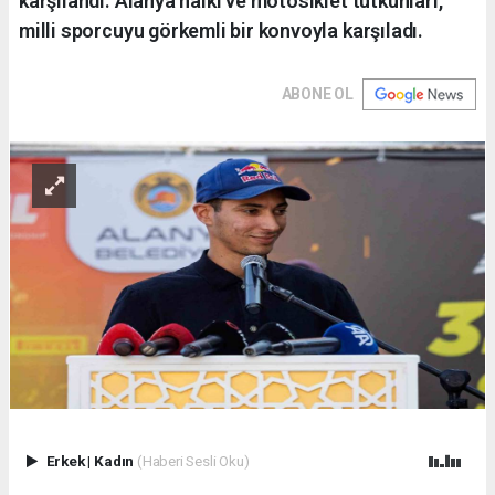
karşılandı. Alanya halkı ve motosiklet tutkunları,
milli sporcuyu görkemli bir konvoyla karşıladı.
ABONE OL
Erkek
|
Kadın
(Haberi Sesli Oku)