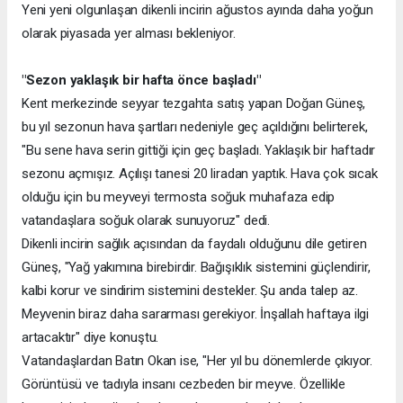
Yeni yeni olgunlaşan dikenli incirin ağustos ayında daha yoğun
olarak piyasada yer alması bekleniyor.
"Sezon yaklaşık bir hafta önce başladı"
Kent merkezinde seyyar tezgahta satış yapan Doğan Güneş,
bu yıl sezonun hava şartları nedeniyle geç açıldığını belirterek,
"Bu sene hava serin gittiği için geç başladı. Yaklaşık bir haftadır
sezonu açmışız. Açılışı tanesi 20 liradan yaptık. Hava çok sıcak
olduğu için bu meyveyi termosta soğuk muhafaza edip
vatandaşlara soğuk olarak sunuyoruz" dedi.
Dikenli incirin sağlık açısından da faydalı olduğunu dile getiren
Güneş, "Yağ yakımına birebirdir. Bağışıklık sistemini güçlendirir,
kalbi korur ve sindirim sistemini destekler. Şu anda talep az.
Meyvenin biraz daha sararması gerekiyor. İnşallah haftaya ilgi
artacaktır" diye konuştu.
Vatandaşlardan Batın Okan ise, "Her yıl bu dönemlerde çıkıyor.
Görüntüsü ve tadıyla insanı cezbeden bir meyve. Özellikle