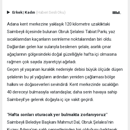
Erkek
|
Kadın
(Haberi Sesli Oku)
Adana kent merkezine yaklaşık 120 kilometre uzaklıktaki
Saimbeyli ilçesinde bulunan Obruk Şelalesi Tabiat Parkı, yaz
sıcaklarından kaçanların serinleme noktalarından biri oldu.
Dağlardan gelen kar sularıyla beslenen şelale, asırlık çınar
ağaçlarının gölgesindeki doğal güzelliğiyle hafta içi olmasına
rağmen çok sayıda ziyaretçiyi ağırladı.
Geçen yıl yaşanan kuraklık nedeniyle debisi büyük ölçüde düşen
şelalenin bu yıl yağışların ardından yeniden çağlaması bölge
halkını ve doğaseverleri sevindirdi. Kent merkezinde sıcaklığın
40 dereceyi bulmasıyla vatandaşlar, daha serin havaya sahip
Saimbeyli’ye gelerek doğayla iç içe vakit geçirdi.
"Hafta sonları oturacak yer bulmakta zorlanıyoruz"
Saimbeyli Belediye Başkanı Mahmut Dal, Obruk Şelalesi’nin
Kuzey Adana’nın saklı cennetlerinden biri olduğunu belirterek,