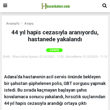
Anasayfa
Asayiş
44 yıl hapis cezasıyla aranıyordu,
hastanede yakalandı
ASAYIŞ
(İHA) - İhlas Haber Ajansı | 01.05.2025 - 11:02, Güncelleme: 01.05.2025 - 11:13
Adana’da hastanenin acil servis önünde bekleyen
bir şahıstan şüphelenen polis, GBT sorgusu yapmak
istedi. Bu sırada kaçmayan başlayan şahıs
kovalamaca sonucu yakalandı, hırsızlık suçlarından
44 yıl hapis cezasıyla arandığı ortaya çıktı