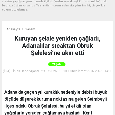
sitesine yaptığınız yorumunuzla ilgili doğrudan veya dolaylı tüm sorumluluğu tek
başınıza üstleniyorsunuz. Yazılan tüm yorumlardan site yönetimi hiçbir şekilde
sorumlu tutulamaz.
Anasayfa
Yaşam
Kuruyan şelale yeniden çağladı,
Adanalılar sıcaktan Obruk
Şelalesi’ne akın etti
YAŞAM
(İHA) - İhlas Haber Ajansı | 29.07.2026 - 11:18, Güncelleme: 29.07.2026 - 14:38
Adana’da geçen yıl kuraklık nedeniyle debisi büyük
ölçüde düşerek kuruma noktasına gelen Saimbeyli
ilçesindeki Obruk Şelalesi, bu yıl etkili olan
yağışlarla yeniden çağlamaya başladı. Kent