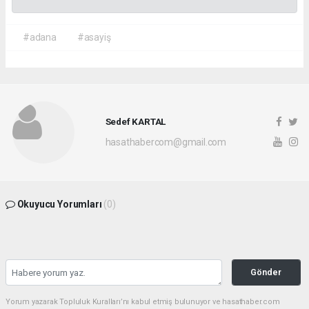
#adana
#asayiş
Sedef KARTAL
hasathabercom@gmail.com
Okuyucu Yorumları
(0)
Gönder
Yorum yazarak Topluluk Kuralları’nı kabul etmiş bulunuyor ve hasathaber.com