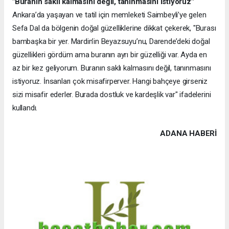
"Buranın saklı kalmasını değil, tanınmasını istiyoruz"
Ankara’da yaşayan ve tatil için memleketi Saimbeyli’ye gelen
Sefa Dal da bölgenin doğal güzelliklerine dikkat çekerek, "Burası
bambaşka bir yer. Mardin’in Beyazsuyu’nu, Darende’deki doğal
güzellikleri gördüm ama buranın ayrı bir güzelliği var. Ayda en
az bir kez geliyorum. Buranın saklı kalmasını değil, tanınmasını
istiyoruz. İnsanları çok misafirperver. Hangi bahçeye girseniz
sizi misafir ederler. Burada dostluk ve kardeşlik var" ifadelerini
kullandı.
ADANA HABERİ