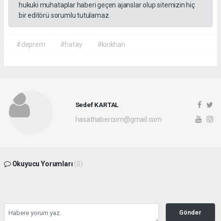
hukuki muhataplar haberi geçen ajanslar olup sitemizin hiç
bir editörü sorumlu tutulamaz.
#deprem
#hatay
#kırıkhan
Sedef KARTAL
hasathabercom@gmail.com
Okuyucu Yorumları
(0)
Gönder