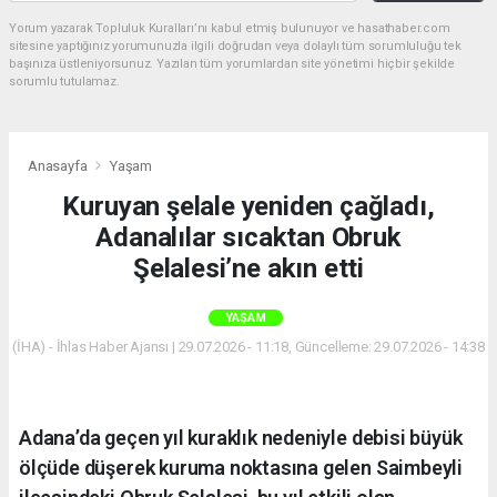
Yorum yazarak Topluluk Kuralları’nı kabul etmiş bulunuyor ve hasathaber.com
sitesine yaptığınız yorumunuzla ilgili doğrudan veya dolaylı tüm sorumluluğu tek
başınıza üstleniyorsunuz. Yazılan tüm yorumlardan site yönetimi hiçbir şekilde
sorumlu tutulamaz.
Anasayfa
Yaşam
Kuruyan şelale yeniden çağladı,
Adanalılar sıcaktan Obruk
Şelalesi’ne akın etti
YAŞAM
(İHA) - İhlas Haber Ajansı | 29.07.2026 - 11:18, Güncelleme: 29.07.2026 - 14:38
Adana’da geçen yıl kuraklık nedeniyle debisi büyük
ölçüde düşerek kuruma noktasına gelen Saimbeyli