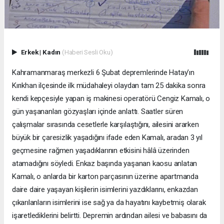
Erkek
|
Kadın
(Haberi Sesli Oku)
Kahramanmaraş merkezli 6 Şubat depremlerinde Hatay’ın
Kırıkhan ilçesinde ilk müdahaleyi olaydan tam 25 dakika sonra
kendi kepçesiyle yapan iş makinesi operatörü Cengiz Kamalı, o
gün yaşananları gözyaşları içinde anlattı. Saatler süren
çalışmalar sırasında cesetlerle karşılaştığını, ailesini ararken
büyük bir çaresizlik yaşadığını ifade eden Kamalı, aradan 3 yıl
geçmesine rağmen yaşadıklarının etkisini hâlâ üzerinden
atamadığını söyledi. Enkaz başında yaşanan kaosu anlatan
Kamalı, o anlarda bir karton parçasının üzerine apartmanda
daire daire yaşayan kişilerin isimlerini yazdıklarını, enkazdan
çıkarılanların isimlerini ise sağ ya da hayatını kaybetmiş olarak
işaretlediklerini belirtti. Depremin ardından ailesi ve babasını da