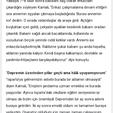
Yaklaşık 7–8 saat sonra babasını sağ olarak enkazdan
çıkardığını söyleyen Kamalı, "Enkaz çalışmalarına devam ettiğim
sıra annemin eşyaları çıkmaya başladığında ‘Burası annemin
evi’ dedim. O sırada vatandaşlar da araya girdi. Açtığım
boşluktan içeri girildi, çekyatın ayakları kesilerek babam oradan
çıkarıldı. Babam sağdı ancak bacaklarında, kollarında ve
vücudunun birçok yerinde ciddi kırıklar vardı. Annemi ise
enkazda kaybetmiştik. Rabbime şükür babam şu anda hayatta,
ablamın yanında kalıyor. Kendi başına kalkamıyor, destekle ve
yardımla ihtiyaçlarını karşılayabiliyoruz" diye konuştu.
"Depremin üzerinden yıllar geçti ama hâlâ uyuyamıyorum"
"Isparta’ya gelmemizin sebebi burada bir ablamın olmasıydı"
diyen Kamalı, "Eniştem jandarma uzman emeklisi ve burada
yaşıyorlar. Ayrıca Isparta’daki okulların eğitim seviyesinin iyi
olması da bizim için önemliydi. Depremden bir ay sonra ailemi
buraya getirdim. İki ay sonra emekli oldum ve tamamen buraya
yerleştim. Operatör olduğum için zaman zaman çalışıyorum