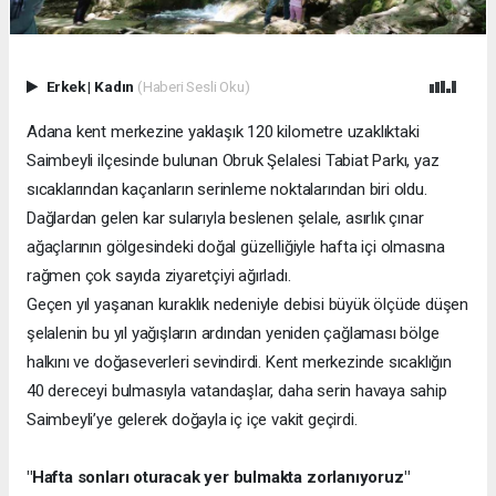
Erkek
|
Kadın
(Haberi Sesli Oku)
Adana kent merkezine yaklaşık 120 kilometre uzaklıktaki
Saimbeyli ilçesinde bulunan Obruk Şelalesi Tabiat Parkı, yaz
sıcaklarından kaçanların serinleme noktalarından biri oldu.
Dağlardan gelen kar sularıyla beslenen şelale, asırlık çınar
ağaçlarının gölgesindeki doğal güzelliğiyle hafta içi olmasına
rağmen çok sayıda ziyaretçiyi ağırladı.
Geçen yıl yaşanan kuraklık nedeniyle debisi büyük ölçüde düşen
şelalenin bu yıl yağışların ardından yeniden çağlaması bölge
halkını ve doğaseverleri sevindirdi. Kent merkezinde sıcaklığın
40 dereceyi bulmasıyla vatandaşlar, daha serin havaya sahip
Saimbeyli’ye gelerek doğayla iç içe vakit geçirdi.
"Hafta sonları oturacak yer bulmakta zorlanıyoruz"