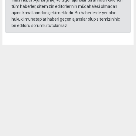
tüm haberler, sitemizin editörlerinin müdahalesi olmadan
ajans kanallarından çekilmektedir. Bu haberlerde yer alan
hukuki muhataplar haberi geçen ajanslar olup sitemizin hiç
bir editörü sorumlu tutulamaz.
Sedef KARTAL
hasathabercom@gmail.com
Okuyucu Yorumları
(0)
Gönder