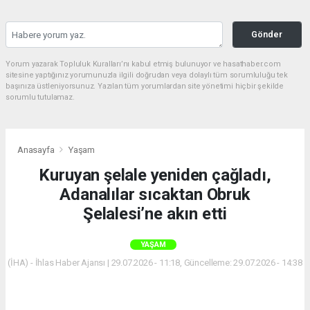
Gönder
Yorum yazarak Topluluk Kuralları’nı kabul etmiş bulunuyor ve hasathaber.com
sitesine yaptığınız yorumunuzla ilgili doğrudan veya dolaylı tüm sorumluluğu tek
başınıza üstleniyorsunuz. Yazılan tüm yorumlardan site yönetimi hiçbir şekilde
sorumlu tutulamaz.
Anasayfa
Yaşam
Kuruyan şelale yeniden çağladı,
Adanalılar sıcaktan Obruk
Şelalesi’ne akın etti
YAŞAM
(İHA) - İhlas Haber Ajansı | 29.07.2026 - 11:18, Güncelleme: 29.07.2026 - 14:38