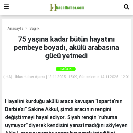
Anasayfa
Sağlık
75 yaşına kadar bütün hayatını
pembeye boyadı, akülü arabasına
gücü yetmedi
SAĞLIK
(İHA) - İhlas Haber Ajansı | 13.11.2025 - 15:09, Güncelleme: 14.11.2025 - 12:01
Hayalini kurduğu akülü araca kavuşan "Isparta’nın
Barbie’si" Sakine Akkul, şimdi aracının rengini
değiştirmeyi hayal ediyor. Siyah rengin "ruhuma
uymuyor" diyerek kendisini yansıtmadığını söyleyen