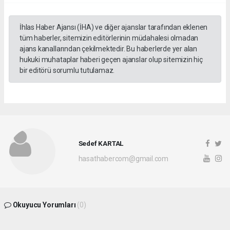
İhlas Haber Ajansı (İHA) ve diğer ajanslar tarafından eklenen
tüm haberler, sitemizin editörlerinin müdahalesi olmadan
ajans kanallarından çekilmektedir. Bu haberlerde yer alan
hukuki muhataplar haberi geçen ajanslar olup sitemizin hiç
bir editörü sorumlu tutulamaz.
Sedef KARTAL
hasathabercom@gmail.com
Okuyucu Yorumları
(0)