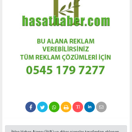
İhlas Haber Ajansı (İHA) ve diğer ajanslar tarafından eklenen