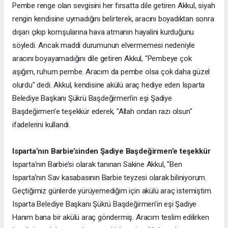
Pembe renge olan sevgisini her fırsatta dile getiren Akkul, siyah
rengin kendisine uymadığını belirterek, aracını boyadıktan sonra
dışarı çıkıp komşularına hava atmanın hayalini kurduğunu
söyledi. Ancak maddi durumunun elvermemesi nedeniyle
aracını boyayamadığını dile getiren Akkul, "Pembeye çok
aşığım, ruhum pembe. Aracım da pembe olsa çok daha güzel
olurdu" dedi. Akkul, kendisine akülü araç hediye eden Isparta
Belediye Başkanı Şükrü Başdeğirmen’in eşi Şadiye
Başdeğirmen’e teşekkür ederek, "Allah ondan razı olsun"
ifadelerini kullandı.
Isparta’nın Barbie’sinden Şadiye Başdeğirmen’e teşekkür
Isparta’nın Barbie’si olarak tanınan Sakine Akkul, "Ben
Isparta’nın Sav kasabasının Barbie teyzesi olarak biliniyorum.
Geçtiğimiz günlerde yürüyemediğim için akülü araç istemiştim.
Isparta Belediye Başkanı Şükrü Başdeğirmen’in eşi Şadiye
Hanım bana bir akülü araç göndermiş. Aracım teslim edilirken