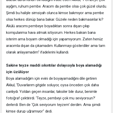
aşığım, ruhum pembe. Aracım da pembe olsa çok güzel olurdu.
Şimdi bu haliyle simsiyah olunca kimse bakmıyor ama pembe
olsa herkes dönüp bana bakar. Güzele neden bakmasınlar ki?
Akülü aracımı pembeye boyadıktan sonra dışarı çıkıp
komşularıma hava atmak istiyorum. Herkes baksın bana
isterim ama boyam olmadığı için yapamıyorum. Zaten henüz
aracımla dışarı da çıkamadım. Kullanmayı gösterdiler ama tam
olarak anlayamadım" ifadelerini kullandı.
Sakine teyze maddi sıkıntılar dolayısıyla boya alamadığı
için üzülüyor
Boya alamadığım için evini de boyayamadığını dile getiren
Akkul, "Duvarlarım gitgide soluyor, oysa önceden çok daha
canlıydı. Yoldan geçen insanlar, taksiler bile durur, benimle
fotoğraf çektirirdi. ‘Teyze, pembeyi çok mu seviyorsun?’
derlerdi. Ben de ‘Çok seviyorum teyzem’ derdim. Ama şimdi
kimse durup uğramıyor" dedi.