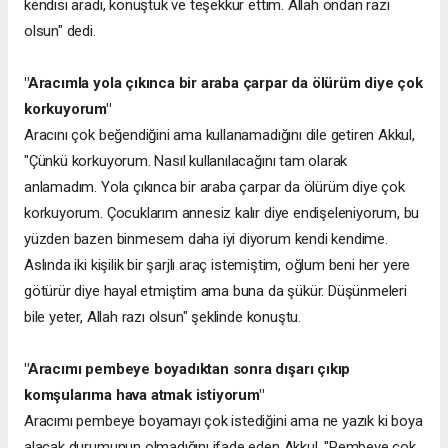
kendisi aradı, konuştuk ve teşekkür ettim. Allah ondan razı
olsun" dedi.
"Aracımla yola çıkınca bir araba çarpar da ölürüm diye çok
korkuyorum"
Aracını çok beğendiğini ama kullanamadığını dile getiren Akkul,
"Çünkü korkuyorum. Nasıl kullanılacağını tam olarak
anlamadım. Yola çıkınca bir araba çarpar da ölürüm diye çok
korkuyorum. Çocuklarım annesiz kalır diye endişeleniyorum, bu
yüzden bazen binmesem daha iyi diyorum kendi kendime.
Aslında iki kişilik bir şarjlı araç istemiştim, oğlum beni her yere
götürür diye hayal etmiştim ama buna da şükür. Düşünmeleri
bile yeter, Allah razı olsun" şeklinde konuştu.
"Aracımı pembeye boyadıktan sonra dışarı çıkıp
komşularıma hava atmak istiyorum"
Aracımı pembeye boyamayı çok istediğini ama ne yazık ki boya
alacak durumunun olmadığını ifade eden Akkul, "Pembeye çok