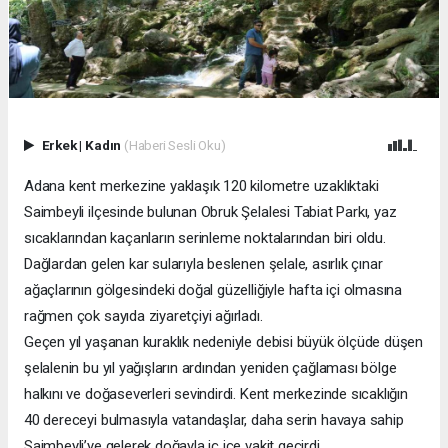
Erkek
|
Kadın
(Haberi Sesli Oku)
Adana kent merkezine yaklaşık 120 kilometre uzaklıktaki
Saimbeyli ilçesinde bulunan Obruk Şelalesi Tabiat Parkı, yaz
sıcaklarından kaçanların serinleme noktalarından biri oldu.
Dağlardan gelen kar sularıyla beslenen şelale, asırlık çınar
ağaçlarının gölgesindeki doğal güzelliğiyle hafta içi olmasına
rağmen çok sayıda ziyaretçiyi ağırladı.
Geçen yıl yaşanan kuraklık nedeniyle debisi büyük ölçüde düşen
şelalenin bu yıl yağışların ardından yeniden çağlaması bölge
halkını ve doğaseverleri sevindirdi. Kent merkezinde sıcaklığın
40 dereceyi bulmasıyla vatandaşlar, daha serin havaya sahip
Saimbeyli’ye gelerek doğayla iç içe vakit geçirdi.