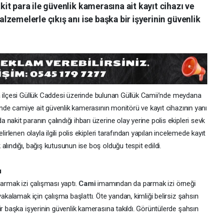
t para ile güvenlik kamerasına ait kayıt cihazı ve
zemelerle çıkış anı ise başka bir işyerinin güvenlik
a
ilçesi Güllük Caddesi üzerinde bulunan Güllük Camii’nde meydana
rinde camiye ait güvenlik kamerasının monitörü ve kayıt cihazının yanı
akit paranın çalındığı ihbarı üzerine olay yerine polis ekipleri sevk
lirlenen olayla ilgili polis ekipleri tarafından yapılan incelemede kayıt
alındığı, bağış kutusunun ise boş olduğu tespit edildi.
ı
parmak izi çalışması yaptı.
Cami
imamından da parmak izi örneği
yakalamak için çalışma başlattı. Öte yandan, kimliği belirsiz şahsın
ir başka işyerinin güvenlik kamerasına takıldı. Görüntülerde şahsın