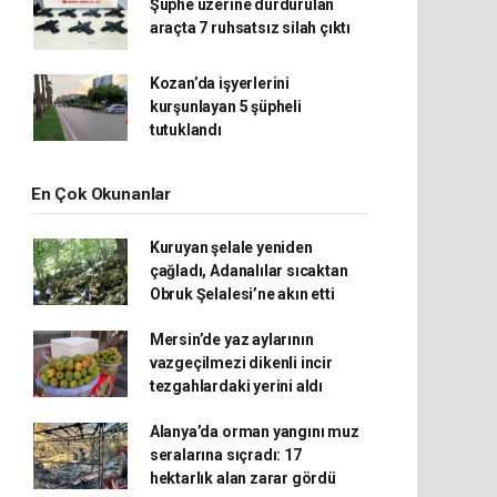
Şüphe üzerine durdurulan
araçta 7 ruhsatsız silah çıktı
Kozan’da işyerlerini
kurşunlayan 5 şüpheli
tutuklandı
En Çok Okunanlar
Kuruyan şelale yeniden
çağladı, Adanalılar sıcaktan
Obruk Şelalesi’ne akın etti
Mersin’de yaz aylarının
vazgeçilmezi dikenli incir
tezgahlardaki yerini aldı
Alanya’da orman yangını muz
seralarına sıçradı: 17
hektarlık alan zarar gördü