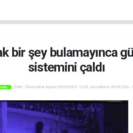
k bir şey bulamayınca g
sistemini çaldı
(İHA) - İhlas Haber Ajansı | 09.09.2024 - 12:55, Güncelleme: 09.09.2024 - 
sayiş