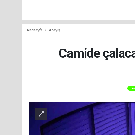
Anasayfa
Asayiş
Camide çalaca
A