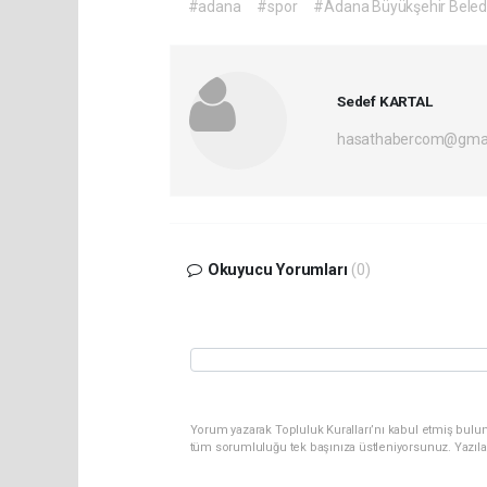
#adana
#spor
#Adana Büyükşehir Beled
Sedef KARTAL
hasathabercom@gmai
Okuyucu Yorumları
(0)
Yorum yazarak Topluluk Kuralları’nı kabul etmiş bulun
tüm sorumluluğu tek başınıza üstleniyorsunuz. Yazıla