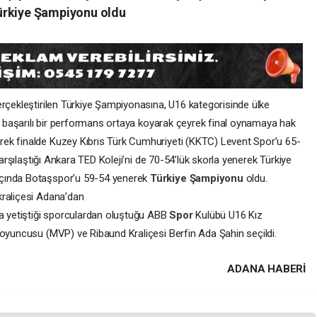
ürkiye Şampiyonu oldu
erçekleştirilen Türkiye Şampiyonasına, U16 kategorisinde ülke
da başarılı bir performans ortaya koyarak çeyrek final oynamaya hak
ek finalde Kuzey Kıbrıs Türk Cumhuriyeti (KKTC) Levent Spor’u 65-
karşılaştığı Ankara TED Koleji’ni de 70-54’lük skorla yenerek Türkiye
açında Botaşspor’u 59-54 yenerek
Türkiye Şampiyonu
oldu.
kraliçesi Adana’dan
da yetiştiği sporculardan oluştuğu ABB
Spor
Kulübü U16 Kız
 oyuncusu (MVP) ve Ribaund Kraliçesi Berfin Ada Şahin seçildi.
ADANA HABERİ