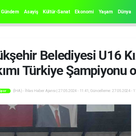
Gündem
Asayiş
Kültür-Sanat
Ekonomi
Yaşam
Dünya
kşehir Belediyesi U16 Kı
kımı Türkiye Şampiyonu o
(İHA) - İhlas Haber Ajansı | 27.05.2024 - 11:41, Güncelleme: 27.05.2024 - 1
Spor