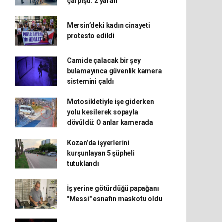
çarpıştı: 2 yaralı
Mersin’deki kadın cinayeti
protesto edildi
Camide çalacak bir şey
bulamayınca güvenlik kamera
sistemini çaldı
Motosikletiyle işe giderken
yolu kesilerek sopayla
dövüldü: O anlar kamerada
Kozan’da işyerlerini
kurşunlayan 5 şüpheli
tutuklandı
İş yerine götürdüğü papağanı
"Messi" esnafın maskotu oldu