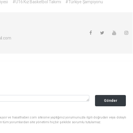
iyesi
#U16 Kız Basketbol Takımı
#Türkiye Şampiyonu
l.com
Gönder
uyor ve hasathaber.com sitesine yaptığınız yorumunuzla ilgili doğrudan veya dolaylı
n tüm yorumlardan site yönetimi hiçbir şekilde sorumlu tutulamaz.