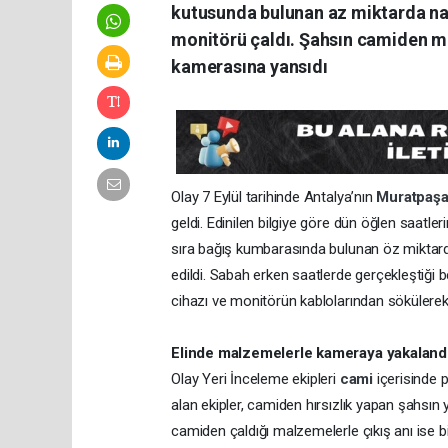
kutusunda bulunan az miktarda naki
monitörü çaldı. Şahsın camiden mal
kamerasına yansıdı
Olay 7 Eylül tarihinde Antalya’nın
Muratpaş
geldi. Edinilen bilgiye göre dün öğlen saatle
sıra bağış kumbarasında bulunan öz miktarda n
edildi. Sabah erken saatlerde gerçekleştiği be
cihazı ve monitörün kablolarından sökülerek 
Elinde malzemelerle kameraya yakaland
Olay Yeri İnceleme ekipleri
cami
içerisinde 
alan ekipler, camiden hırsızlık yapan şahsın 
camiden çaldığı malzemelerle çıkış anı ise b