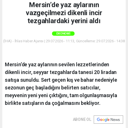
Mersin’de yaz aylarının
vazgeçilmezi dikenli incir
tezgahlardaki yerini aldı
EKONOMI
(İHA) - İhlas Haber Ajansı | 29.07.2026 - 11:13, Güncelleme: 29.07.2026 - 14:38
Mersin’de yaz aylarının sevilen lezzetlerinden
dikenli incir, seyyar tezgahlarda tanesi 20 liradan
satışa sunuldu. Sert geçen kış ve bahar nedeniyle
sezonun geç başladığını belirten satıcılar,
meyvenin yeni yeni çıktığını, tam olgunlaşmasıyla
birlikte satışların da çoğalmasını bekliyor.
ABONE OL