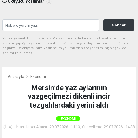
Okuyucu Yorumları
(0)
Gönder
Yorum yazarak Topluluk Kuralları’nı kabul etmiş bulunuyor ve hasathaber.com
sitesine yaptığınız yorumunuzla ilgili doğrudan veya dolaylı tüm sorumluluğu tek
başınıza üstleniyorsunuz. Yazılan tüm yorumlardan site yönetimi hiçbir şekilde
sorumlu tutulamaz.
Anasayfa
Ekonomi
Mersin’de yaz aylarının
vazgeçilmezi dikenli incir
tezgahlardaki yerini aldı
EKONOMI
(İHA) - İhlas Haber Ajansı | 29.07.2026 - 11:13, Güncelleme: 29.07.2026 - 14:38