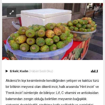
Erkek
|
Kadın
(Haberi Sesli Oku)
Akdeniz’in kıyı kesimlerinde kendiliğinden yetişen ve kaktüs türü
bir bitkinin meyvesi olan dikenli incir, halk arasında ’Hint inciri’ ve
’Frenk inciri’ isimleriyle de biliniyor. Lif, C vitamini ve antioksidan
bakımından zengin olduğu belirtilen meyvenin bağışıklık
sistemini desteklediği, sindirime katkı sağladığı ve serinletici