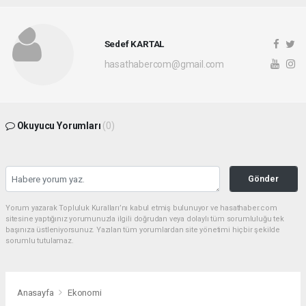
Sedef KARTAL
hasathabercom@gmail.com
Okuyucu Yorumları
(0)
Gönder
Yorum yazarak Topluluk Kuralları’nı kabul etmiş bulunuyor ve hasathaber.com
sitesine yaptığınız yorumunuzla ilgili doğrudan veya dolaylı tüm sorumluluğu tek
başınıza üstleniyorsunuz. Yazılan tüm yorumlardan site yönetimi hiçbir şekilde
sorumlu tutulamaz.
Anasayfa
Ekonomi