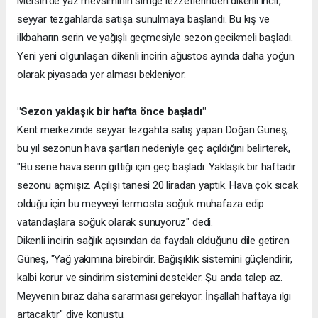
Mersin’de yaz mevsiminin simge lezzetlerinden dikenli incir,
seyyar tezgahlarda satışa sunulmaya başlandı. Bu kış ve
ilkbaharın serin ve yağışlı geçmesiyle sezon gecikmeli başladı.
Yeni yeni olgunlaşan dikenli incirin ağustos ayında daha yoğun
olarak piyasada yer alması bekleniyor.
"Sezon yaklaşık bir hafta önce başladı"
Kent merkezinde seyyar tezgahta satış yapan Doğan Güneş,
bu yıl sezonun hava şartları nedeniyle geç açıldığını belirterek,
"Bu sene hava serin gittiği için geç başladı. Yaklaşık bir haftadır
sezonu açmışız. Açılışı tanesi 20 liradan yaptık. Hava çok sıcak
olduğu için bu meyveyi termosta soğuk muhafaza edip
vatandaşlara soğuk olarak sunuyoruz" dedi.
Dikenli incirin sağlık açısından da faydalı olduğunu dile getiren
Güneş, "Yağ yakımına birebirdir. Bağışıklık sistemini güçlendirir,
kalbi korur ve sindirim sistemini destekler. Şu anda talep az.
Meyvenin biraz daha sararması gerekiyor. İnşallah haftaya ilgi
artacaktır" diye konuştu.