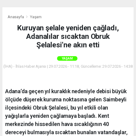
Anasayfa
Yaşam
Kuruyan şelale yeniden çağladı,
Adanalılar sıcaktan Obruk
Şelalesi’ne akın etti
YAŞAM
(İHA) - İhlas Haber Ajansı | 29.07.2026 - 11:18, Güncelleme: 29.07.2026 - 14:38
Adana’da geçen yıl kuraklık nedeniyle debisi büyük
ölçüde düşerek kuruma noktasına gelen Saimbeyli
ilçesindeki Obruk Şelalesi, bu yıl etkili olan
yağışlarla yeniden çağlamaya başladı. Kent
merkezinde hissedilen hava sıcaklığının 40
dereceyi bulmasıyla sıcaktan bunalan vatandaşlar,