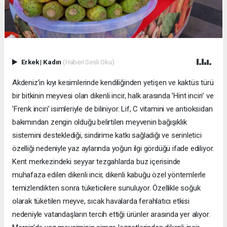
Erkek
|
Kadın
(Haberi Sesli Oku)
Akdeniz’in kıyı kesimlerinde kendiliğinden yetişen ve kaktüs türü
bir bitkinin meyvesi olan dikenli incir, halk arasında ’Hint inciri’ ve
’Frenk inciri’ isimleriyle de biliniyor. Lif, C vitamini ve antioksidan
bakımından zengin olduğu belirtilen meyvenin bağışıklık
sistemini desteklediği, sindirime katkı sağladığı ve serinletici
özelliği nedeniyle yaz aylarında yoğun ilgi gördüğü ifade ediliyor.
Kent merkezindeki seyyar tezgahlarda buz içerisinde
muhafaza edilen dikenli incir, dikenli kabuğu özel yöntemlerle
temizlendikten sonra tüketicilere sunuluyor. Özellikle soğuk
olarak tüketilen meyve, sıcak havalarda ferahlatıcı etkisi
nedeniyle vatandaşların tercih ettiği ürünler arasında yer alıyor.