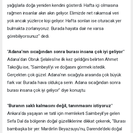
yağışlarla doğa yeniden kendini gösterdi. Hafta içi olmasına
rağmen insanlar akın akın geliyor. Elimizde net rakamsal veri
yok ancak yüzlerce kişi geliyor. Hafta sonları ise oturacak yer
bulmakta zorlanıyoruz. Burada hayata dair ne varsa
görebiliyorsunuz" dedi.
"Adana’nın sıcağından sonra burası insana çok iyi geliyor"
Adana’dan Obruk Şelalesi’ne ilk kez geldiğini belirten Ahmet
Takoğlu ise, "Saimbeyli’yi ve doğasını görmek istedik.
Gerçekten çok güzel. Adana’nın sıcağıyla arasında çok büyük
fark var. Burada hava oldukça serin. Adana sıcağından sonra
burası insana çok iyi geliyor" diye konuştu.
"Buranın saklı kalmasını değil, tanınmasını istiyoruz"
Ankara’da yaşayan ve tatil için memleketi Saimbeyli’ye gelen
Sefa Dal da bölgenin doğal güzelliklerine dikkat çekerek, "Burası
bambaşka bir yer. Mardin’in Beyazsuyu’nu, Darende’deki doğal