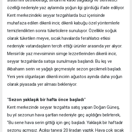
özelliği nedeniyle yaz aylarında yoğun ilgi gördüğü ifade ediliyor.
Kent merkezindeki seyyar tezgahlarda buz içerisinde
muhafaza edilen dikenli incir, dikenli kabuğu özel yöntemlerle
temizlendikten sonra tüketicilere sunuluyor. Özellikle soğuk
olarak tüketilen meyve, sıcak havalarda ferahlatıcı etkisi
nedeniyle vatandaşların tercih ettiği ürünler arasında yer alıyor.
Mersin’de yaz mevsiminin simge lezzetlerinden dikenli incir,
seyyar tezgahlarda satışa sunulmaya başlandı. Bu kış ve
ilkbaharın serin ve yağışlı geçmesiyle sezon gecikmeli başladı.
Yeni yeni olgunlaşan dikenli incirin ağustos ayında daha yoğun
olarak piyasada yer alması bekleniyor.
"Sezon yaklaşık bir hafta önce başladı"
Kent merkezinde seyyar tezgahta satış yapan Doğan Güneş,
bu yıl sezonun hava şartları nedeniyle geç açıldığını belirterek,
"Bu sene hava serin gittiği için geç başladı. Yaklaşık bir haftadır
sezonu açmışız. Açılışı tanesi 20 liradan yaptık. Hava çok sıcak