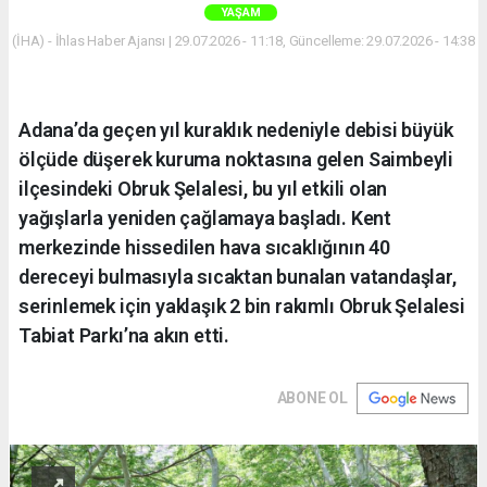
YAŞAM
(İHA) - İhlas Haber Ajansı | 29.07.2026 - 11:18, Güncelleme: 29.07.2026 - 14:38
Adana’da geçen yıl kuraklık nedeniyle debisi büyük
ölçüde düşerek kuruma noktasına gelen Saimbeyli
ilçesindeki Obruk Şelalesi, bu yıl etkili olan
yağışlarla yeniden çağlamaya başladı. Kent
merkezinde hissedilen hava sıcaklığının 40
dereceyi bulmasıyla sıcaktan bunalan vatandaşlar,
serinlemek için yaklaşık 2 bin rakımlı Obruk Şelalesi
Tabiat Parkı’na akın etti.
ABONE OL