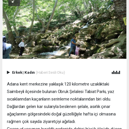
Erkek
|
Kadın
(Haberi Sesli Oku)
Adana kent merkezine yaklaşık 120 kilometre uzaklıktaki
Saimbeyli ilçesinde bulunan Obruk Şelalesi Tabiat Parkı, yaz
sıcaklarından kaçanların serinleme noktalarından biri oldu.
Dağlardan gelen kar sularıyla beslenen şelale, asırlık çınar
ağaçlarının gölgesindeki doğal güzelliğiyle hafta içi olmasına
rağmen çok sayıda ziyaretçiyi ağırladı.
Geçen yıl yaşanan kuraklık nedeniyle debisi büyük ölçüde düşen