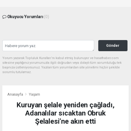
Okuyucu Yorumları
(0)
Gönder
Yorum yazarak Topluluk Kuralları’nı kabul etmiş bulunuyor ve hasathaber.com
sitesine yaptığınız yorumunuzla ilgili doğrudan veya dolaylı tüm sorumluluğu tek
başınıza üstleniyorsunuz. Yazılan tüm yorumlardan site yönetimi hiçbir şekilde
sorumlu tutulamaz.
Anasayfa
Yaşam
Kuruyan şelale yeniden çağladı,
Adanalılar sıcaktan Obruk
Şelalesi’ne akın etti