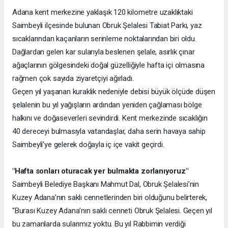
Adana kent merkezine yaklaşık 120 kilometre uzaklıktaki
Saimbeyli ilçesinde bulunan Obruk Şelalesi Tabiat Parkı, yaz
sıcaklarından kaçanların serinleme noktalarından biri oldu.
Dağlardan gelen kar sularıyla beslenen şelale, asırlık çınar
ağaçlarının gölgesindeki doğal güzelliğiyle hafta içi olmasına
rağmen çok sayıda ziyaretçiyi ağırladı.
Geçen yıl yaşanan kuraklık nedeniyle debisi büyük ölçüde düşen
şelalenin bu yıl yağışların ardından yeniden çağlaması bölge
halkını ve doğaseverleri sevindirdi. Kent merkezinde sıcaklığın
40 dereceyi bulmasıyla vatandaşlar, daha serin havaya sahip
Saimbeyli’ye gelerek doğayla iç içe vakit geçirdi.
"Hafta sonları oturacak yer bulmakta zorlanıyoruz"
Saimbeyli Belediye Başkanı Mahmut Dal, Obruk Şelalesi’nin
Kuzey Adana’nın saklı cennetlerinden biri olduğunu belirterek,
"Burası Kuzey Adana’nın saklı cenneti Obruk Şelalesi. Geçen yıl
bu zamanlarda sularımız yoktu. Bu yıl Rabbimin verdiği