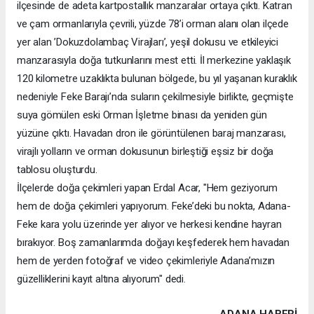
ilçesinde de adeta kartpostallık manzaralar ortaya çıktı. Katran
ve çam ormanlarıyla çevrili, yüzde 78’i orman alanı olan ilçede
yer alan ’Dokuzdolambaç Virajları’, yeşil dokusu ve etkileyici
manzarasıyla doğa tutkunlarını mest etti. İl merkezine yaklaşık
120 kilometre uzaklıkta bulunan bölgede, bu yıl yaşanan kuraklık
nedeniyle Feke Barajı’nda suların çekilmesiyle birlikte, geçmişte
suya gömülen eski Orman İşletme binası da yeniden gün
yüzüne çıktı. Havadan dron ile görüntülenen baraj manzarası,
virajlı yolların ve orman dokusunun birleştiği eşsiz bir doğa
tablosu oluşturdu.
İlçelerde doğa çekimleri yapan Erdal Acar, "Hem geziyorum
hem de doğa çekimleri yapıyorum. Feke’deki bu nokta, Adana-
Feke kara yolu üzerinde yer alıyor ve herkesi kendine hayran
bırakıyor. Boş zamanlarımda doğayı keşfederek hem havadan
hem de yerden fotoğraf ve video çekimleriyle Adana’mızın
güzelliklerini kayıt altına alıyorum" dedi.
ADANA HABERİ