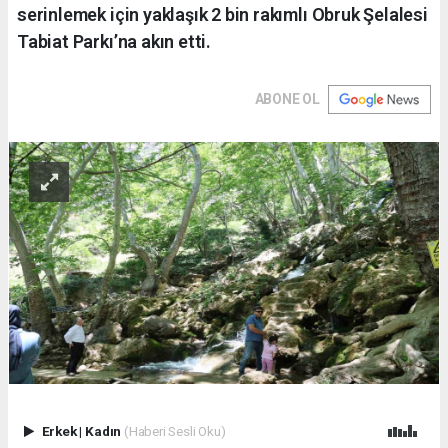
serinlemek için yaklaşık 2 bin rakımlı Obruk Şelalesi
Tabiat Parkı’na akın etti.
ABONE OL
Erkek
|
Kadın
(Haberi Sesli Oku)