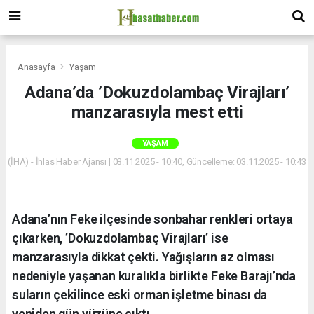
Anasayfa
Yaşam
Adana’da ’Dokuzdolambaç Virajları’
manzarasıyla mest etti
YAŞAM
(İHA) - İhlas Haber Ajansı | 03.11.2025 - 10:40, Güncelleme: 03.11.2025 - 10:43
Adana’nın Feke ilçesinde sonbahar renkleri ortaya
çıkarken, ’Dokuzdolambaç Virajları’ ise
manzarasıyla dikkat çekti. Yağışların az olması
nedeniyle yaşanan kuralıkla birlikte Feke Barajı’nda
suların çekilince eski orman işletme binası da
yeniden gün yüzüne çıktı.