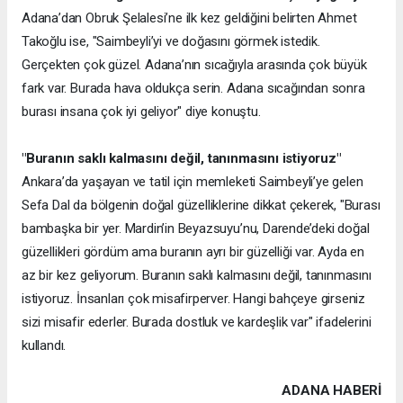
Adana’dan Obruk Şelalesi’ne ilk kez geldiğini belirten Ahmet
Takoğlu ise, "Saimbeyli’yi ve doğasını görmek istedik.
Gerçekten çok güzel. Adana’nın sıcağıyla arasında çok büyük
fark var. Burada hava oldukça serin. Adana sıcağından sonra
burası insana çok iyi geliyor" diye konuştu.
"Buranın saklı kalmasını değil, tanınmasını istiyoruz"
Ankara’da yaşayan ve tatil için memleketi Saimbeyli’ye gelen
Sefa Dal da bölgenin doğal güzelliklerine dikkat çekerek, "Burası
bambaşka bir yer. Mardin’in Beyazsuyu’nu, Darende’deki doğal
güzellikleri gördüm ama buranın ayrı bir güzelliği var. Ayda en
az bir kez geliyorum. Buranın saklı kalmasını değil, tanınmasını
istiyoruz. İnsanları çok misafirperver. Hangi bahçeye girseniz
sizi misafir ederler. Burada dostluk ve kardeşlik var" ifadelerini
kullandı.
ADANA HABERİ