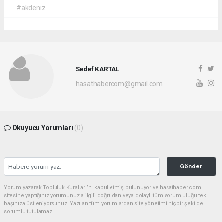
#akdeniz
Sedef KARTAL
hasathabercom@gmail.com
Okuyucu Yorumları
(0)
Gönder
Yorum yazarak Topluluk Kuralları’nı kabul etmiş bulunuyor ve hasathaber.com
sitesine yaptığınız yorumunuzla ilgili doğrudan veya dolaylı tüm sorumluluğu tek
başınıza üstleniyorsunuz. Yazılan tüm yorumlardan site yönetimi hiçbir şekilde
sorumlu tutulamaz.