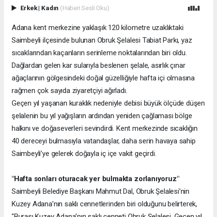
Erkek
|
Kadın
(Haberi Sesli Oku)
Adana kent merkezine yaklaşık 120 kilometre uzaklıktaki
Saimbeyli ilçesinde bulunan Obruk Şelalesi Tabiat Parkı, yaz
sıcaklarından kaçanların serinleme noktalarından biri oldu.
Dağlardan gelen kar sularıyla beslenen şelale, asırlık çınar
ağaçlarının gölgesindeki doğal güzelliğiyle hafta içi olmasına
rağmen çok sayıda ziyaretçiyi ağırladı.
Geçen yıl yaşanan kuraklık nedeniyle debisi büyük ölçüde düşen
şelalenin bu yıl yağışların ardından yeniden çağlaması bölge
halkını ve doğaseverleri sevindirdi. Kent merkezinde sıcaklığın
40 dereceyi bulmasıyla vatandaşlar, daha serin havaya sahip
Saimbeyli’ye gelerek doğayla iç içe vakit geçirdi.
"Hafta sonları oturacak yer bulmakta zorlanıyoruz"
Saimbeyli Belediye Başkanı Mahmut Dal, Obruk Şelalesi’nin
Kuzey Adana’nın saklı cennetlerinden biri olduğunu belirterek,
"Burası Kuzey Adana’nın saklı cenneti Obruk Şelalesi. Geçen yıl