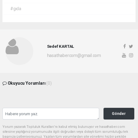
#gıda
Sedef KARTAL
hasathabercom@gmail.com
Okuyucu Yorumları
(0)
Gönder
Yorum yazarak Topluluk Kuralları’nı kabul etmiş bulunuyor ve hasathaber.com
sitesine yaptığınız yorumunuzla ilgili doğrudan veya dolaylı tüm sorumluluğu tek
başınıza üstleniyorsunuz. Yazılan tüm yorumlardan site yönetimi hiçbir şekilde