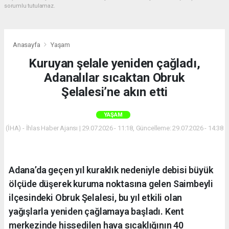
sorumlu tutulamaz.
Anasayfa
Yaşam
Kuruyan şelale yeniden çağladı,
Adanalılar sıcaktan Obruk
Şelalesi’ne akın etti
YAŞAM
(İHA) - İhlas Haber Ajansı | 29.07.2026 - 11:18, Güncelleme: 29.07.2026 - 14:38
Adana’da geçen yıl kuraklık nedeniyle debisi büyük
ölçüde düşerek kuruma noktasına gelen Saimbeyli
ilçesindeki Obruk Şelalesi, bu yıl etkili olan
yağışlarla yeniden çağlamaya başladı. Kent
merkezinde hissedilen hava sıcaklığının 40