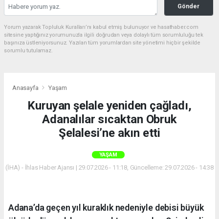
Gönder
Yorum yazarak Topluluk Kuralları’nı kabul etmiş bulunuyor ve hasathaber.com
sitesine yaptığınız yorumunuzla ilgili doğrudan veya dolaylı tüm sorumluluğu tek
başınıza üstleniyorsunuz. Yazılan tüm yorumlardan site yönetimi hiçbir şekilde
sorumlu tutulamaz.
Anasayfa
Yaşam
Kuruyan şelale yeniden çağladı,
Adanalılar sıcaktan Obruk
Şelalesi’ne akın etti
YAŞAM
(İHA) - İhlas Haber Ajansı | 29.07.2026 - 11:18, Güncelleme: 29.07.2026 - 14:38
Adana’da geçen yıl kuraklık nedeniyle debisi büyük