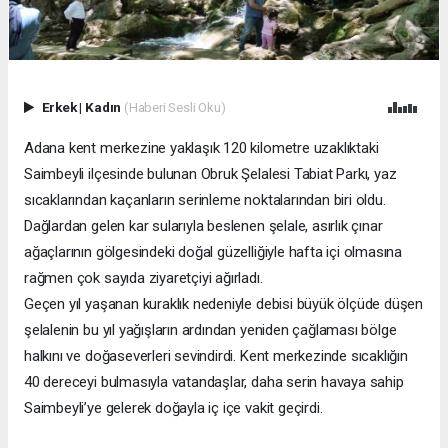
Erkek
|
Kadın
(Haberi Sesli Oku)
Adana kent merkezine yaklaşık 120 kilometre uzaklıktaki
Saimbeyli ilçesinde bulunan Obruk Şelalesi Tabiat Parkı, yaz
sıcaklarından kaçanların serinleme noktalarından biri oldu.
Dağlardan gelen kar sularıyla beslenen şelale, asırlık çınar
ağaçlarının gölgesindeki doğal güzelliğiyle hafta içi olmasına
rağmen çok sayıda ziyaretçiyi ağırladı.
Geçen yıl yaşanan kuraklık nedeniyle debisi büyük ölçüde düşen
şelalenin bu yıl yağışların ardından yeniden çağlaması bölge
halkını ve doğaseverleri sevindirdi. Kent merkezinde sıcaklığın
40 dereceyi bulmasıyla vatandaşlar, daha serin havaya sahip
Saimbeyli’ye gelerek doğayla iç içe vakit geçirdi.