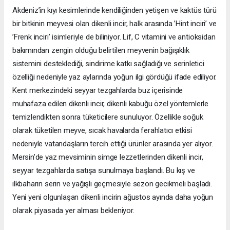
Akdeniz’in kıyı kesimlerinde kendiliğinden yetişen ve kaktüs türü
bir bitkinin meyvesi olan dikenli incir, halk arasında ’Hint inciri’ ve
’Frenk inciri’ isimleriyle de biliniyor. Lif, C vitamini ve antioksidan
bakımından zengin olduğu belirtilen meyvenin bağışıklık
sistemini desteklediği, sindirime katkı sağladığı ve serinletici
özelliği nedeniyle yaz aylarında yoğun ilgi gördüğü ifade ediliyor.
Kent merkezindeki seyyar tezgahlarda buz içerisinde
muhafaza edilen dikenli incir, dikenli kabuğu özel yöntemlerle
temizlendikten sonra tüketicilere sunuluyor. Özellikle soğuk
olarak tüketilen meyve, sıcak havalarda ferahlatıcı etkisi
nedeniyle vatandaşların tercih ettiği ürünler arasında yer alıyor.
Mersin’de yaz mevsiminin simge lezzetlerinden dikenli incir,
seyyar tezgahlarda satışa sunulmaya başlandı. Bu kış ve
ilkbaharın serin ve yağışlı geçmesiyle sezon gecikmeli başladı.
Yeni yeni olgunlaşan dikenli incirin ağustos ayında daha yoğun
olarak piyasada yer alması bekleniyor.