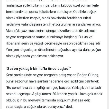
muhafaza edilen dikenli incir, dikenli kabuğu özel yöntemlerle
temizlendikten sonra tüketicilere sunuluyor. Özellikle soğuk
olarak tüketilen meyve, sıcak havalarda ferahlatıcı etkisi
nedeniyle vatandaşların tercih ettiği ürünler arasında yer alıyor.
Mersin’de yaz mevsiminin simge lezzetlerinden dikenli incir,
seyyar tezgahlarda satışa sunulmaya başlandı. Bu kış ve
ilkbaharın serin ve yağışlı geçmesiyle sezon gecikmeli başladı.
Yeni yeni olgunlaşan dikenli incirin ağustos ayında daha yoğun
olarak piyasada yer alması bekleniyor.
"Sezon yaklaşık bir hafta önce başladı"
Kent merkezinde seyyar tezgahta satış yapan Doğan Güneş,
bu yıl sezonun hava şartları nedeniyle geç açıldığını belirterek,
"Bu sene hava serin gittiği için geç başladı. Yaklaşık bir haftadır
sezonu açmışız. Açılışı tanesi 20 liradan yaptık. Hava çok sıcak
olduğu için bu meyveyi termosta soğuk muhafaza edip
vatandaşlara soğuk olarak sunuyoruz" dedi.