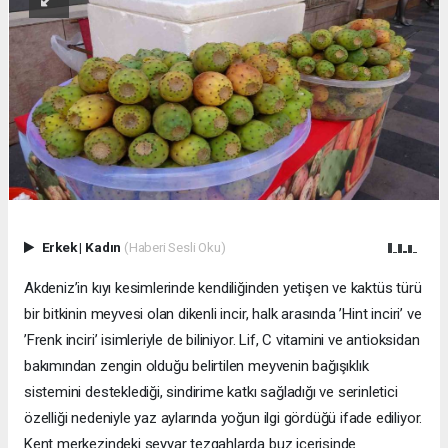
Erkek
|
Kadın
(Haberi Sesli Oku)
Akdeniz’in kıyı kesimlerinde kendiliğinden yetişen ve kaktüs türü
bir bitkinin meyvesi olan dikenli incir, halk arasında ’Hint inciri’ ve
’Frenk inciri’ isimleriyle de biliniyor. Lif, C vitamini ve antioksidan
bakımından zengin olduğu belirtilen meyvenin bağışıklık
sistemini desteklediği, sindirime katkı sağladığı ve serinletici
özelliği nedeniyle yaz aylarında yoğun ilgi gördüğü ifade ediliyor.
Kent merkezindeki seyyar tezgahlarda buz içerisinde