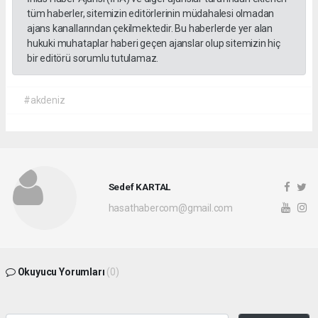
tüm haberler, sitemizin editörlerinin müdahalesi olmadan
ajans kanallarından çekilmektedir. Bu haberlerde yer alan
hukuki muhataplar haberi geçen ajanslar olup sitemizin hiç
bir editörü sorumlu tutulamaz.
#akdeniz
Sedef KARTAL
hasathabercom@gmail.com
Okuyucu Yorumları
(0)