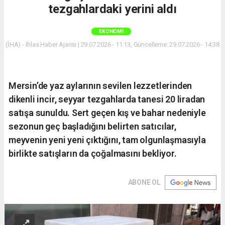
tezgahlardaki yerini aldı
EKONOMI
(İHA) - İhlas Haber Ajansı | 29.07.2026 - 11:13, Güncelleme: 29.07.2026 - 14:38
Mersin’de yaz aylarının sevilen lezzetlerinden
dikenli incir, seyyar tezgahlarda tanesi 20 liradan
satışa sunuldu. Sert geçen kış ve bahar nedeniyle
sezonun geç başladığını belirten satıcılar,
meyvenin yeni yeni çıktığını, tam olgunlaşmasıyla
birlikte satışların da çoğalmasını bekliyor.
ABONE OL