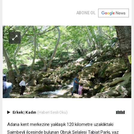
ABONE OL
Erkek
|
Kadın
(Haberi Sesli Oku)
Adana kent merkezine yaklaşık 120 kilometre uzaklıktaki
Saimbeyli ilçesinde bulunan Obruk Şelalesi Tabiat Parkı, yaz