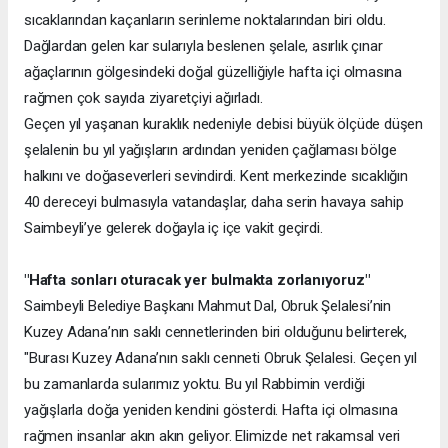
sıcaklarından kaçanların serinleme noktalarından biri oldu.
Dağlardan gelen kar sularıyla beslenen şelale, asırlık çınar
ağaçlarının gölgesindeki doğal güzelliğiyle hafta içi olmasına
rağmen çok sayıda ziyaretçiyi ağırladı.
Geçen yıl yaşanan kuraklık nedeniyle debisi büyük ölçüde düşen
şelalenin bu yıl yağışların ardından yeniden çağlaması bölge
halkını ve doğaseverleri sevindirdi. Kent merkezinde sıcaklığın
40 dereceyi bulmasıyla vatandaşlar, daha serin havaya sahip
Saimbeyli’ye gelerek doğayla iç içe vakit geçirdi.
"Hafta sonları oturacak yer bulmakta zorlanıyoruz"
Saimbeyli Belediye Başkanı Mahmut Dal, Obruk Şelalesi’nin
Kuzey Adana’nın saklı cennetlerinden biri olduğunu belirterek,
"Burası Kuzey Adana’nın saklı cenneti Obruk Şelalesi. Geçen yıl
bu zamanlarda sularımız yoktu. Bu yıl Rabbimin verdiği
yağışlarla doğa yeniden kendini gösterdi. Hafta içi olmasına
rağmen insanlar akın akın geliyor. Elimizde net rakamsal veri