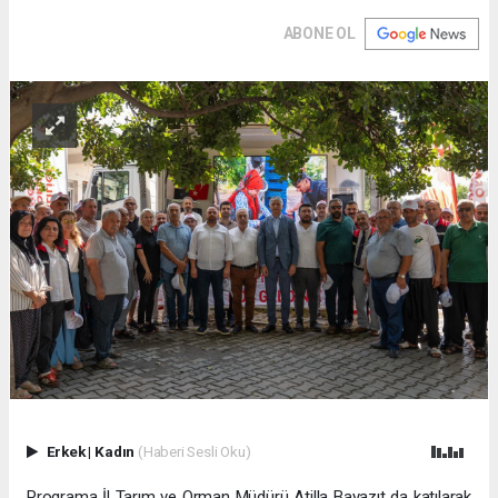
ABONE OL
Erkek
|
Kadın
(Haberi Sesli Oku)
Programa İl Tarım ve Orman Müdürü Atilla Bayazıt da katılarak