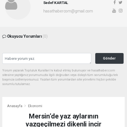
Sedef KARTAL
hasathabercom@gmail.com
Okuyucu Yorumları
(0)
Gönder
Yorum yazarak Topluluk Kuralları’nı kabul etmiş bulunuyor ve hasathaber.com
sitesine yaptığınız yorumunuzla ilgili doğrudan veya dolaylı tüm sorumluluğu tek
başınıza üstleniyorsunuz. Yazılan tüm yorumlardan site yönetimi hiçbir şekilde
sorumlu tutulamaz.
Anasayfa
Ekonomi
Mersin’de yaz aylarının
vazgeçilmezi dikenli incir