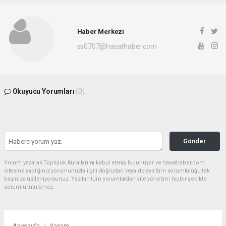
Haber Merkezi
ss0707@hasathaber.com
Okuyucu Yorumları
(0)
Gönder
Yorum yazarak Topluluk Kuralları’nı kabul etmiş bulunuyor ve hasathaber.com
sitesine yaptığınız yorumunuzla ilgili doğrudan veya dolaylı tüm sorumluluğu tek
başınıza üstleniyorsunuz. Yazılan tüm yorumlardan site yönetimi hiçbir şekilde
sorumlu tutulamaz.
Anasayfa
Yaşam