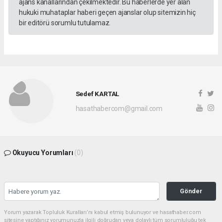
ajans kanallarından çekilmektedir. Bu haberlerde yer alan
hukuki muhataplar haberi geçen ajanslar olup sitemizin hiç
bir editörü sorumlu tutulamaz.
Sedef KARTAL
hasathabercom@gmail.com
Okuyucu Yorumları
(0)
Gönder
Yorum yazarak Topluluk Kuralları’nı kabul etmiş bulunuyor ve hasathaber.com
sitesine yaptığınız yorumunuzla ilgili doğrudan veya dolaylı tüm sorumluluğu tek