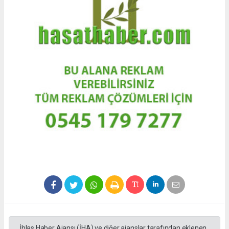
İhlas Haber Ajansı (İHA) ve diğer ajanslar tarafından eklenen