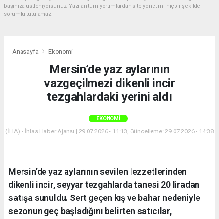
başınıza üstleniyorsunuz. Yazılan tüm yorumlardan site yönetimi hiçbir şekilde
sorumlu tutulamaz.
Anasayfa
Ekonomi
Mersin’de yaz aylarının
vazgeçilmezi dikenli incir
tezgahlardaki yerini aldı
EKONOMI
(İHA) - İhlas Haber Ajansı | 29.07.2026 - 11:13, Güncelleme: 29.07.2026 - 14:38
Mersin’de yaz aylarının sevilen lezzetlerinden
dikenli incir, seyyar tezgahlarda tanesi 20 liradan
satışa sunuldu. Sert geçen kış ve bahar nedeniyle
sezonun geç başladığını belirten satıcılar,