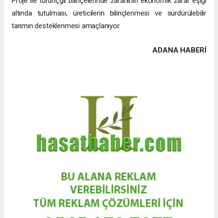
Proje ile turunçgil bahçelerinde zararlının ekonomik zarar eşiği
altında tutulması, üreticilerin bilinçlenmesi ve sürdürülebilir
tarımın desteklenmesi amaçlanıyor.
ADANA HABERİ