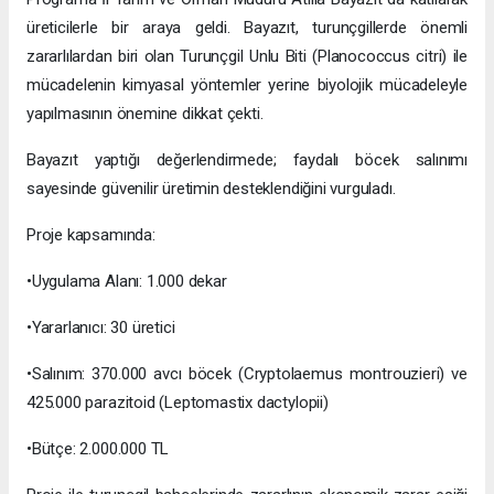
üreticilerle bir araya geldi. Bayazıt, turunçgillerde önemli
zararlılardan biri olan Turunçgil Unlu Biti (Planococcus citri) ile
mücadelenin kimyasal yöntemler yerine biyolojik mücadeleyle
yapılmasının önemine dikkat çekti.
Bayazıt yaptığı değerlendirmede; faydalı böcek salınımı
sayesinde güvenilir üretimin desteklendiğini vurguladı.
Proje kapsamında:
•Uygulama Alanı: 1.000 dekar
•Yararlanıcı: 30 üretici
•Salınım: 370.000 avcı böcek (Cryptolaemus montrouzieri) ve
425.000 parazitoid (Leptomastix dactylopii)
•Bütçe: 2.000.000 TL