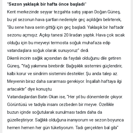
"Sezon yaklaşık bir hafta önce başladı"
Kent merkezinde seyyar tezgahta satış yapan Doğan Güneş,
bu yıl sezonun hava şartları nedeniyle geç açıldığını belirterek,
"Bu sene hava serin gittiği için geç başladı. Yaklaşık bir haftadır
sezonu açmışız. Açılışı tanesi 20 liradan yaptık. Hava çok sıcak
olduğu için bu meyveyi termosta soğuk muhafaza edip
vatandaşlara soğuk olarak sunuyoruz" dedi.
Dikenli incirin sağlık açısından da faydalı olduğunu dile getiren
Güneş, "Yağ yakımına birebirdir. Bağışıklık sistemini güçlendirir,
kalbi korur ve sindirim sistemini destekler. Şu anda talep az.
Meyvenin biraz daha sararması gerekiyor. İnşallah haftaya ilgi
artacaktır" diye konuştu.
Vatandaşlardan Batın Okan ise, "Her yıl bu dönemlerde çıkıyor.
Görüntüsü ve tadıyla insanı cezbeden bir meyve. Özellikle
buzun içinde soğutularak sunulması tadını daha da
güzelleştiriyor. Sağlıklı olduğuna inanıyorum ve sezon boyunca
hemen hemen her gün tüketiyorum. Tadı gerçekten bal gibi"