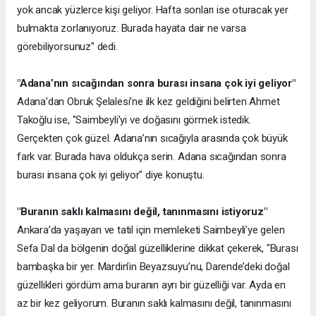
yok ancak yüzlerce kişi geliyor. Hafta sonları ise oturacak yer
bulmakta zorlanıyoruz. Burada hayata dair ne varsa
görebiliyorsunuz" dedi.
"Adana’nın sıcağından sonra burası insana çok iyi geliyor"
Adana’dan Obruk Şelalesi’ne ilk kez geldiğini belirten Ahmet
Takoğlu ise, "Saimbeyli’yi ve doğasını görmek istedik.
Gerçekten çok güzel. Adana’nın sıcağıyla arasında çok büyük
fark var. Burada hava oldukça serin. Adana sıcağından sonra
burası insana çok iyi geliyor" diye konuştu.
"Buranın saklı kalmasını değil, tanınmasını istiyoruz"
Ankara’da yaşayan ve tatil için memleketi Saimbeyli’ye gelen
Sefa Dal da bölgenin doğal güzelliklerine dikkat çekerek, "Burası
bambaşka bir yer. Mardin’in Beyazsuyu’nu, Darende’deki doğal
güzellikleri gördüm ama buranın ayrı bir güzelliği var. Ayda en
az bir kez geliyorum. Buranın saklı kalmasını değil, tanınmasını