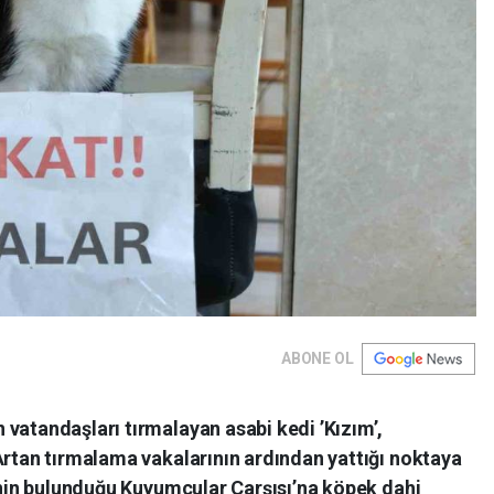
ABONE OL
vatandaşları tırmalayan asabi kedi ’Kızım’,
Artan tırmalama vakalarının ardından yattığı noktaya
dinin bulunduğu Kuyumcular Çarşısı’na köpek dahi