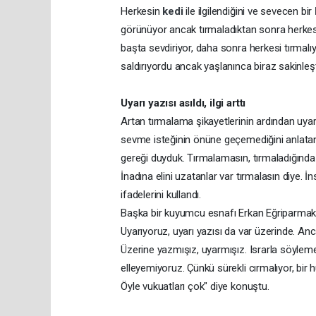
Herkesin
kedi
ile ilgilendiğini ve sevecen bir
görünüyor ancak tırmaladıktan sonra herkes 
başta sevdiriyor, daha sonra herkesi tırmalı
saldırıyordu ancak yaşlanınca biraz sakinleşt
Uyarı yazısı asıldı, ilgi arttı
Artan tırmalama şikayetlerinin ardından uyar
sevme isteğinin önüne geçemediğini anlatan 
gereği duyduk. Tırmalamasın, tırmaladığında 
İnadına elini uzatanlar var tırmalasın diye. 
ifadelerini kullandı.
Başka bir kuyumcu esnafı Erkan Eğriparmak is
Uyarıyoruz, uyarı yazısı da var üzerinde. An
Üzerine yazmışız, uyarmışız. Israrla söyleme
elleyemiyoruz. Çünkü sürekli cırmalıyor, bir
Öyle vukuatları çok" diye konuştu.