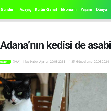
Gündem
Asayiş
Kültür-Sanat
Ekonomi
Yaşam
Dünya
Adana’nın kedisi de asab
(İHA) - İhlas Haber Ajansı | 20.08.2024 - 11:35, Güncelleme: 20.08.2024 -
gazin