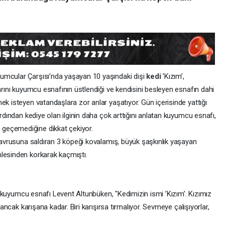
yumcular Çarşısı’nda yaşayan 10 yaşındaki dişi
kedi
’Kızım’,
larını kuyumcu esnafının üstlendiği ve kendisini besleyen esnafın dahi
ek isteyen vatandaşlara zor anlar yaşatıyor. Gün içerisinde yattığı
ardından kediye olan ilginin daha çok arttığını anlatan kuyumcu esnafı,
geçemediğine dikkat çekiyor.
 yavrusuna saldıran 3 köpeği kovalamış, büyük şaşkınlık yaşayan
lesinden korkarak kaçmıştı.
ten kuyumcu esnafı Levent Altunbüken, "Kedimizin ismi ’Kızım’. Kızımız
 ancak karışana kadar. Biri karışırsa tırmalıyor. Sevmeye çalışıyorlar,