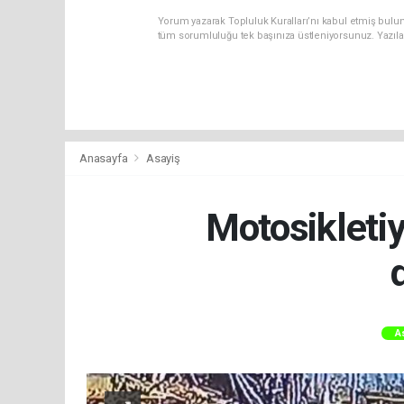
Yorum yazarak Topluluk Kuralları’nı kabul etmiş bulun
tüm sorumluluğu tek başınıza üstleniyorsunuz. Yazıla
Anasayfa
Asayiş
Motosikletiy
A