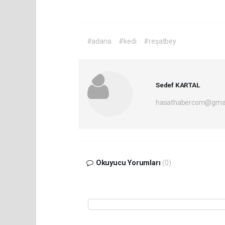
#adana
#kedi
#reşatbey
Sedef KARTAL
hasathabercom@gmai
Okuyucu Yorumları
(0)