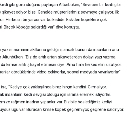
kedi
gibi göründüğünü paylaşan Altunbüken, "Sevecen bir
kedi
gibi
şikayet ediyor bize. Genelde müşterilerimiz sevmeye çalışıyor. İlk
yor. Herkesin bir yarası var bu kedide. Eskiden köpeklere çok
i. Birçok köpeğe saldırdığı var" diye konuştu.
ı yazısı asmanın akıllarına geldiğini, ancak bunun da insanların onu
Altunbüken, "Biz de artık artan şikayetlerden dolayı yazı yazma
da kimse artık şikayet etmesin diye. Ama hala herkes elini uzatıyor.
İnsanlar gördüklerinde video çekiyorlar, sosyal medyada yayınlıyorlar"
e, "Kediye çok yaklaşılınca biraz hırçın kendisi. Cırmalıyor.
cak insanların
kedi
sevgisi olduğu için ısrarla ellemek istiyorlar.
mize rağmen inadına yapanlar var. Biz bile beslediğimiz kediyi
 huysuzluğu var. Buradan kimse köpek geçiremiyor, geçirene saldırıyor.