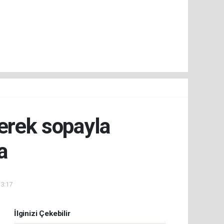
lerek sopayla
a
13:17
İlginizi Çekebilir