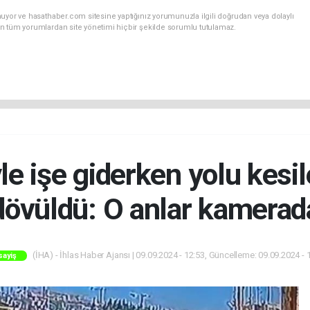
uyor ve hasathaber.com sitesine yaptığınız yorumunuzla ilgili doğrudan veya dolaylı
n tüm yorumlardan site yönetimi hiçbir şekilde sorumlu tutulamaz.
le işe giderken yolu kesi
dövüldü: O anlar kamerad
(İHA) - İhlas Haber Ajansı | 09.09.2024 - 12:53, Güncelleme: 09.09.2024 - 
sayiş