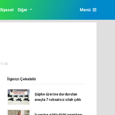
Siyaset
Diğer
Menü
i
 11:50
İlginizi Çekebilir
Şüphe üzerine durdurulan
araçta 7 ruhsatsız silah çıktı
İş yerine götürdüğü papağanı