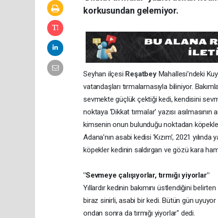
korkusundan gelemiyor.
Seyhan ilçesi
Reşatbey
Mahallesi’ndeki Ku
vatandaşları tırmalamasıyla biliniyor. Bakım
sevmekte güçlük çektiği kedi, kendisini sevm
noktaya ’Dikkat tırmalar’ yazısı asılmasının 
kimsenin onun bulunduğu noktadan köpekle 
Adana’nın asabi kedisi ’Kızım’, 2021 yılında
köpekler kedinin saldırgan ve gözü kara ham
"Sevmeye çalışıyorlar, tırmığı yiyorlar"
Yıllardır kedinin bakımını üstlendiğini belir
biraz sinirli, asabi bir kedi. Bütün gün uyuyor
ondan sonra da tırmığı yiyorlar" dedi.