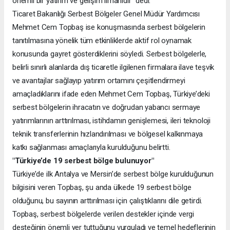
önemli bir yatırım ve gelişim limanıdır” dedi.
Ticaret Bakanlığı Serbest Bölgeler Genel Müdür Yardımcısı
Mehmet Cem Topbaş ise konuşmasında serbest bölgelerin
tanıtılmasına yönelik tüm etkinliklerde aktif rol oynamak
konusunda gayret gösterdiklerini söyledi. Serbest bölgelerle,
belirli sınırlı alanlarda dış ticaretle ilgilenen firmalara ilave teşvik
ve avantajlar sağlayıp yatırım ortamını çeşitlendirmeyi
amaçladıklarını ifade eden Mehmet Cem Topbaş, Türkiye’deki
serbest bölgelerin ihracatın ve doğrudan yabancı sermaye
yatırımlarının arttırılması, istihdamın genişlemesi, ileri teknoloji
teknik transferlerinin hızlandırılması ve bölgesel kalkınmaya
katkı sağlanması amaçlarıyla kurulduğunu belirtti.
"Türkiye’de 19 serbest bölge bulunuyor"
Türkiye’de ilk Antalya ve Mersin’de serbest bölge kurulduğunun
bilgisini veren Topbaş, şu anda ülkede 19 serbest bölge
olduğunu, bu sayının arttırılması için çalıştıklarını dile getirdi.
Topbaş, serbest bölgelerde verilen destekler içinde vergi
desteğinin önemli yer tuttuğunu vurguladı ve temel hedeflerinin