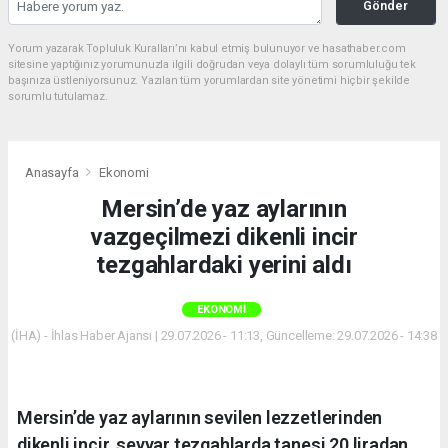
Gönder
Yorum yazarak Topluluk Kuralları’nı kabul etmiş bulunuyor ve hasathaber.com
sitesine yaptığınız yorumunuzla ilgili doğrudan veya dolaylı tüm sorumluluğu tek
başınıza üstleniyorsunuz. Yazılan tüm yorumlardan site yönetimi hiçbir şekilde
sorumlu tutulamaz.
Anasayfa
Ekonomi
Mersin’de yaz aylarının
vazgeçilmezi dikenli incir
tezgahlardaki yerini aldı
EKONOMI
(İHA) - İhlas Haber Ajansı | 29.07.2026 - 11:13, Güncelleme: 29.07.2026 - 14:38
Mersin’de yaz aylarının sevilen lezzetlerinden
dikenli incir, seyyar tezgahlarda tanesi 20 liradan