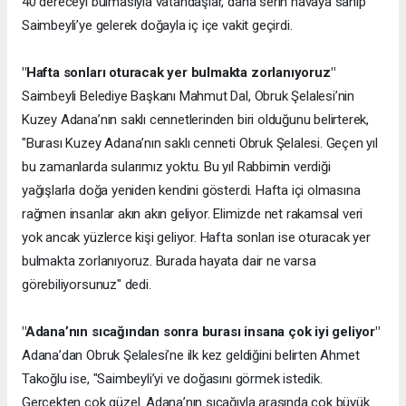
40 dereceyi bulmasıyla vatandaşlar, daha serin havaya sahip
Saimbeyli’ye gelerek doğayla iç içe vakit geçirdi.
"Hafta sonları oturacak yer bulmakta zorlanıyoruz"
Saimbeyli Belediye Başkanı Mahmut Dal, Obruk Şelalesi’nin
Kuzey Adana’nın saklı cennetlerinden biri olduğunu belirterek,
"Burası Kuzey Adana’nın saklı cenneti Obruk Şelalesi. Geçen yıl
bu zamanlarda sularımız yoktu. Bu yıl Rabbimin verdiği
yağışlarla doğa yeniden kendini gösterdi. Hafta içi olmasına
rağmen insanlar akın akın geliyor. Elimizde net rakamsal veri
yok ancak yüzlerce kişi geliyor. Hafta sonları ise oturacak yer
bulmakta zorlanıyoruz. Burada hayata dair ne varsa
görebiliyorsunuz" dedi.
"Adana’nın sıcağından sonra burası insana çok iyi geliyor"
Adana’dan Obruk Şelalesi’ne ilk kez geldiğini belirten Ahmet
Takoğlu ise, "Saimbeyli’yi ve doğasını görmek istedik.
Gerçekten çok güzel. Adana’nın sıcağıyla arasında çok büyük