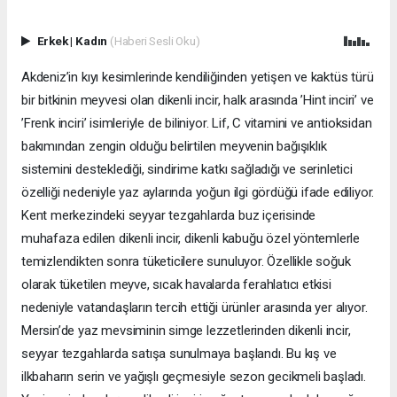
Erkek
|
Kadın
(Haberi Sesli Oku)
Akdeniz’in kıyı kesimlerinde kendiliğinden yetişen ve kaktüs türü
bir bitkinin meyvesi olan dikenli incir, halk arasında ’Hint inciri’ ve
’Frenk inciri’ isimleriyle de biliniyor. Lif, C vitamini ve antioksidan
bakımından zengin olduğu belirtilen meyvenin bağışıklık
sistemini desteklediği, sindirime katkı sağladığı ve serinletici
özelliği nedeniyle yaz aylarında yoğun ilgi gördüğü ifade ediliyor.
Kent merkezindeki seyyar tezgahlarda buz içerisinde
muhafaza edilen dikenli incir, dikenli kabuğu özel yöntemlerle
temizlendikten sonra tüketicilere sunuluyor. Özellikle soğuk
olarak tüketilen meyve, sıcak havalarda ferahlatıcı etkisi
nedeniyle vatandaşların tercih ettiği ürünler arasında yer alıyor.
Mersin’de yaz mevsiminin simge lezzetlerinden dikenli incir,
seyyar tezgahlarda satışa sunulmaya başlandı. Bu kış ve
ilkbaharın serin ve yağışlı geçmesiyle sezon gecikmeli başladı.