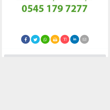
İhlas Haber Ajansı (İHA) ve diğer ajanslar tarafından eklenen
tüm haberler, sitemizin editörlerinin müdahalesi olmadan
ajans kanallarından çekilmektedir. Bu haberlerde yer alan
hukuki muhataplar haberi geçen ajanslar olup sitemizin hiç
bir editörü sorumlu tutulamaz.
#akdeniz