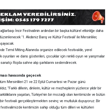
ğlarbaşı İncir Festivalinin ardından bir başka kültürel etkinliğe daha
enlenecek ’1. Akdeniz Barış ve Kültür Festivali’ ile Mersinliler,
yaşayacak.
de Tırmıl Miting Alanında organize edilecek festivalde, yerel
alk oyunları ve dans gösterileri, çocuklar için renkli oyun ve yarışmalar
ü sanatçı Rojda sahne alıp şarkılarını seslendirecek.
luşması havasında geçecek
 tüm Mersinlileri 21 ve 22 Eylül Cumartesi ve Pazar günü
ız; "Farklı dillerin, dinlerin, kültür ve mezheplerin yüzlerce yıldır bir
klılıklarını yaşatan, Türkiye’nin bir mozaiği olan kentimizde ve bütün
 bir festivali gerçekleştirmekten sevinç ve mutluluk duyuyoruz. Bir
stivalimizde kentimizin sahip olduğu tüm dilleri ve kültürleri