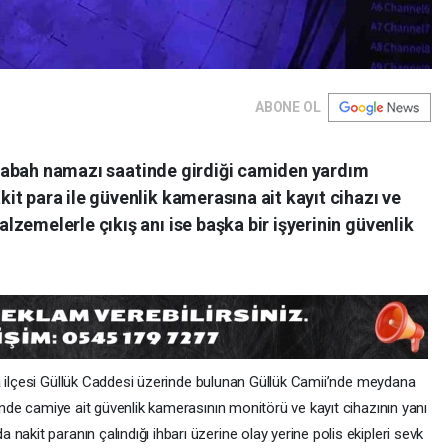
ABONE OL
şi sabah namazı saatinde girdiği camiden yardım
t para ile güvenlik kamerasına ait kayıt cihazı ve
zemelerle çıkış anı ise başka bir işyerinin güvenlik
a
ilçesi Güllük Caddesi üzerinde bulunan Güllük Camii’nde meydana
rinde camiye ait güvenlik kamerasının monitörü ve kayıt cihazının yanı
akit paranın çalındığı ihbarı üzerine olay yerine polis ekipleri sevk