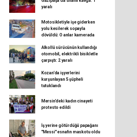
Gazipaşa’da silahlı kavga: 1
yaralı
Motosikletiyle işe giderken
yolu kesilerek sopayla
dövüldü: O anlar kamerada
Alkollü sürücünün kullandığı
otomobil, elektrikli bisikletle
çarpıştı: 2 yaralı
Kozan’da işyerlerini
kurşunlayan 5 şüpheli
tutuklandı
Mersin’deki kadın cinayeti
protesto edildi
İş yerine götürdüğü papağanı
"Messi" esnafın maskotu oldu