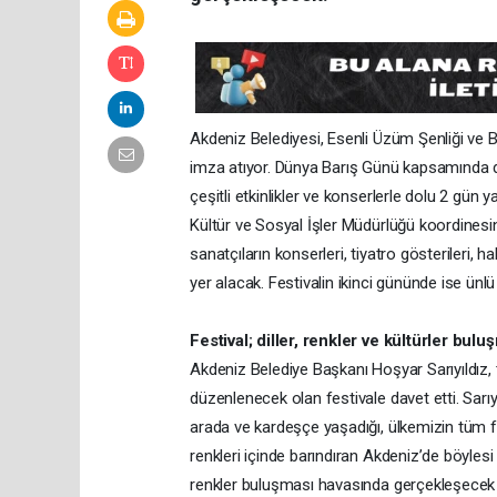
Akdeniz Belediyesi, Esenli Üzüm Şenliği ve Ba
imza atıyor. Dünya Barış Günü kapsamında düz
çeşitli etkinlikler ve konserlerle dolu 2 gün 
Kültür ve Sosyal İşler Müdürlüğü koordinesin
sanatçıların konserleri, tiyatro gösterileri, h
yer alacak. Festivalin ikinci gününde ise ünl
Festival; diller, renkler ve kültürler bu
Akdeniz Belediye Başkanı Hoşyar Sarıyıldız,
düzenlenecek olan festivale davet etti. Sarıyıld
arada ve kardeşçe yaşadığı, ülkemizin tüm far
renkleri içinde barındıran Akdeniz’de böylesi
renkler buluşması havasında gerçekleşecek fe