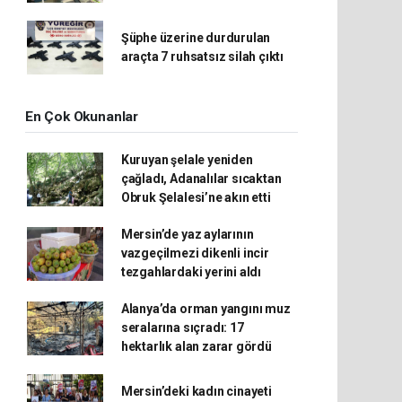
Şüphe üzerine durdurulan
araçta 7 ruhsatsız silah çıktı
En Çok Okunanlar
Kuruyan şelale yeniden
çağladı, Adanalılar sıcaktan
Obruk Şelalesi’ne akın etti
Mersin’de yaz aylarının
vazgeçilmezi dikenli incir
tezgahlardaki yerini aldı
Alanya’da orman yangını muz
seralarına sıçradı: 17
hektarlık alan zarar gördü
Mersin’deki kadın cinayeti