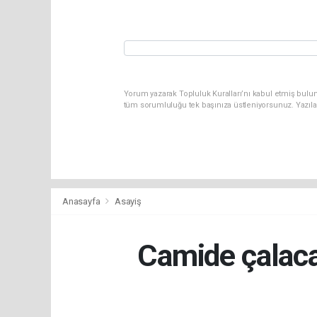
Yorum yazarak Topluluk Kuralları’nı kabul etmiş bulun
tüm sorumluluğu tek başınıza üstleniyorsunuz. Yazıla
Anasayfa
Asayiş
Camide çalaca