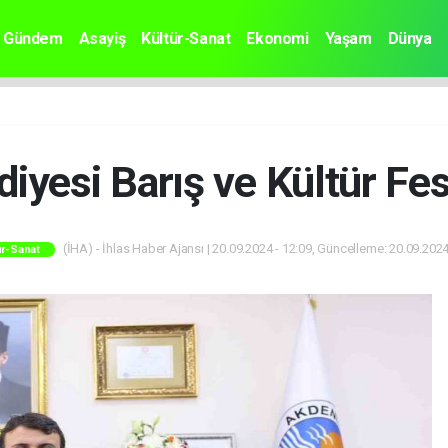
Gündem
Asayiş
Kültür-Sanat
Ekonomi
Yaşam
Dünya
iyesi Barış ve Kültür Fest
(İHA) - İhlas Haber Ajansı | 20.09.2024 - 12:09, Güncelleme: 20.09.2024
ür-Sanat