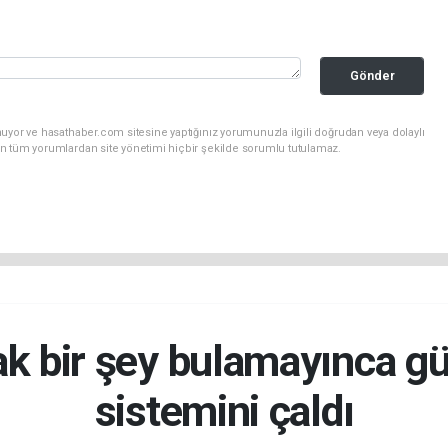
Gönder
uyor ve hasathaber.com sitesine yaptığınız yorumunuzla ilgili doğrudan veya dolaylı
n tüm yorumlardan site yönetimi hiçbir şekilde sorumlu tutulamaz.
k bir şey bulamayınca g
sistemini çaldı