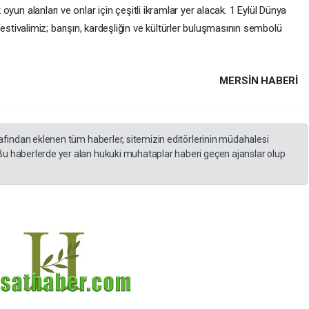
k oyun alanları ve onlar için çeşitli ikramlar yer alacak. 1 Eylül Dünya
ivalimiz; barışın, kardeşliğin ve kültürler buluşmasının sembolü
MERSIN HABERİ
rafından eklenen tüm haberler, sitemizin editörlerinin müdahalesi
Bu haberlerde yer alan hukuki muhataplar haberi geçen ajanslar olup