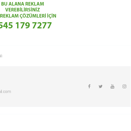
li
l.com