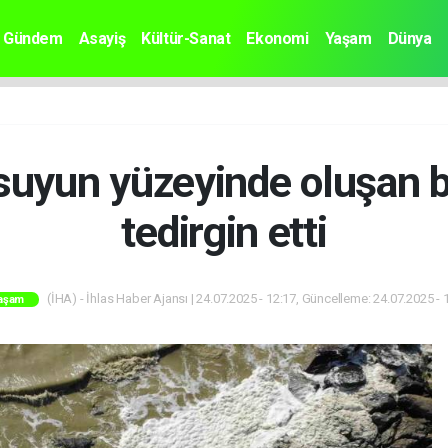
Gündem
Asayiş
Kültür-Sanat
Ekonomi
Yaşam
Dünya
suyun yüzeyinde oluşan 
tedirgin etti
(İHA) - İhlas Haber Ajansı | 24.07.2025 - 12:17, Güncelleme: 24.07.2025 - 
aşam