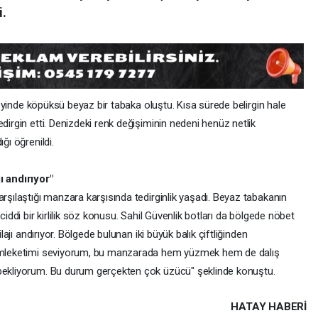
i.
yinde köpüksü beyaz bir tabaka oluştu. Kısa sürede belirgin hale
dirgin etti. Denizdeki renk değişiminin nedeni henüz netlik
ğı öğrenildi.
ı andırıyor"
arşılaştığı manzara karşısında tedirginlik yaşadı. Beyaz tabakanın
ciddi bir kirlilik söz konusu. Sahil Güvenlik botları da bölgede nöbet
ilajı andırıyor. Bölgede bulunan iki büyük balık çiftliğinden
 memleketimi seviyorum, bu manzarada hem yüzmek hem de dalış
 bekliyorum. Bu durum gerçekten çok üzücü" şeklinde konuştu.
HATAY HABERİ