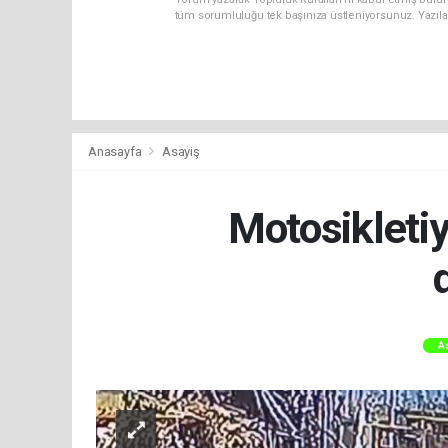
tüm sorumluluğu tek başınıza üstleniyorsunuz. Yazıla
Anasayfa
Asayiş
Motosikletiy
A