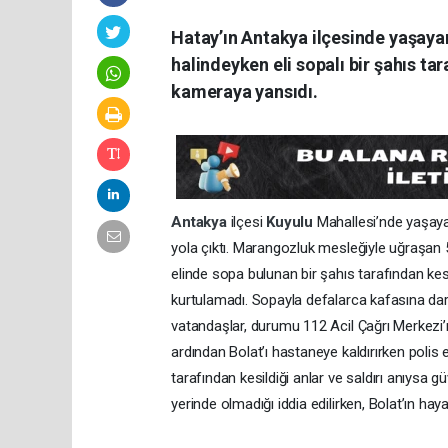
Hatay’ın Antakya ilçesinde yaşayan
halindeyken eli sopalı bir şahıs ta
kameraya yansıdı.
Antakya
ilçesi
Kuyulu
Mahallesi’nde yaşaya
yola çıktı. Marangozluk mesleğiyle uğraşan 5
elinde sopa bulunan bir şahıs tarafından kes
kurtulamadı. Sopayla defalarca kafasına dar
vatandaşlar, durumu 112 Acil Çağrı Merkezi’ne
ardından Bolat’ı hastaneye kaldırırken polis ek
tarafından kesildiği anlar ve saldırı anıysa 
yerinde olmadığı iddia edilirken, Bolat’ın hayati