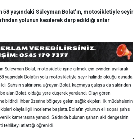
 58 yaşındaki Süleyman Bolat’ın, motosikletiyle seyir
rafından yolunun kesilerek darp edildiği anlar
n Süleyman Bolat, motosikletle işine gitmek için evinden ayrılarak
8 yaşındaki Bolat’ın yolu motosikletiyle seyir halinde olduğu esnada
ildi. Şahsın saldırısına uğrayan Bolat, kaçmaya çalışsa da saldırıdan
be alan Bolat, olduğu yere düşerek yaralandı. Olayı gören
 bildirdi. İhbar üzerine bölgeye gelen sağlık ekipleri, ilk müdahalenin
ipleri olayla ilgili inceleme başlattı. Bolat’ın yolunun eli sopalı şahıs
güvenlik kamerasına yansıdı. Saldırıda bulunan şahsın akli dengesinin
 tehlikeyi atlattığı öğrenildi.