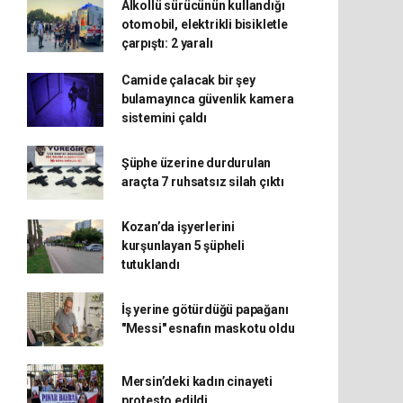
Alkollü sürücünün kullandığı
otomobil, elektrikli bisikletle
çarpıştı: 2 yaralı
Camide çalacak bir şey
bulamayınca güvenlik kamera
sistemini çaldı
Şüphe üzerine durdurulan
araçta 7 ruhsatsız silah çıktı
Kozan’da işyerlerini
kurşunlayan 5 şüpheli
tutuklandı
İş yerine götürdüğü papağanı
"Messi" esnafın maskotu oldu
Mersin’deki kadın cinayeti
protesto edildi