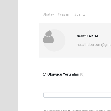
#hatay
#yaşam
#deniz
Sedef KARTAL
hasathabercom@gmai
Okuyucu Yorumları
(0)
Yorum yazarak Topluluk Kuralları’nı kabul etmiş bulun