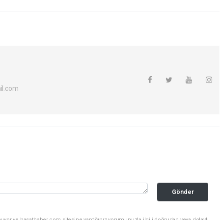
l.com
Gönder
uyor ve hasathaber.com sitesine yaptığınız yorumunuzla ilgili doğrudan veya dolaylı