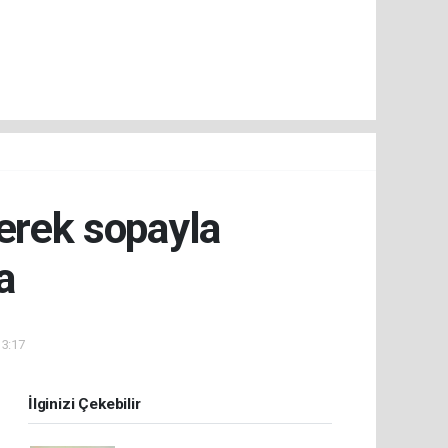
lerek sopayla
a
13:17
İlginizi Çekebilir