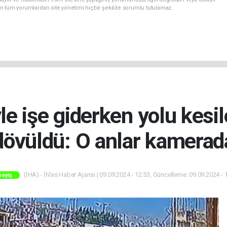
n tüm yorumlardan site yönetimi hiçbir şekilde sorumlu tutulamaz.
le işe giderken yolu kesi
dövüldü: O anlar kamerad
(İHA) - İhlas Haber Ajansı | 09.09.2024 - 12:53, Güncelleme: 09.09.2024 - 
sayiş