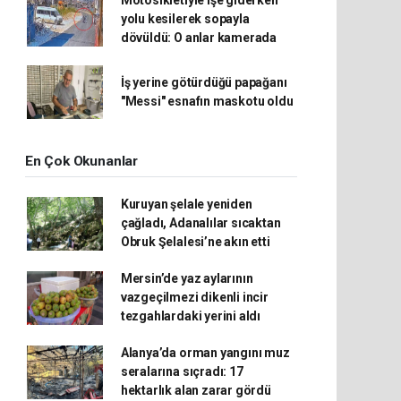
Motosikletiyle işe giderken
yolu kesilerek sopayla
dövüldü: O anlar kamerada
İş yerine götürdüğü papağanı
"Messi" esnafın maskotu oldu
En Çok Okunanlar
Kuruyan şelale yeniden
çağladı, Adanalılar sıcaktan
Obruk Şelalesi’ne akın etti
Mersin’de yaz aylarının
vazgeçilmezi dikenli incir
tezgahlardaki yerini aldı
Alanya’da orman yangını muz
seralarına sıçradı: 17
hektarlık alan zarar gördü