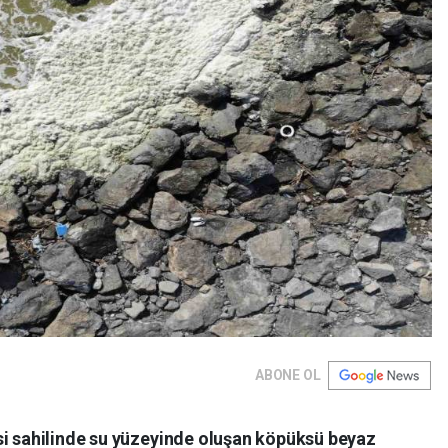
ABONE OL
si sahilinde su yüzeyinde oluşan köpüksü beyaz