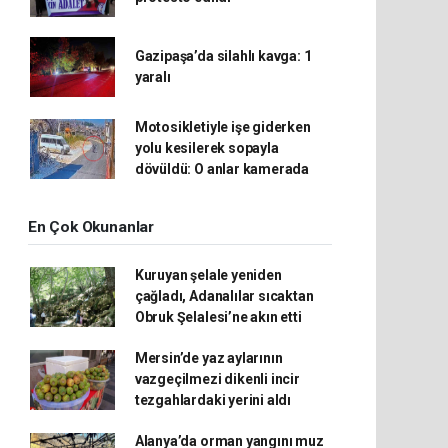
Gazipaşa’da silahlı kavga: 1
yaralı
Motosikletiyle işe giderken
yolu kesilerek sopayla
dövüldü: O anlar kamerada
En Çok Okunanlar
Kuruyan şelale yeniden
çağladı, Adanalılar sıcaktan
Obruk Şelalesi’ne akın etti
Mersin’de yaz aylarının
vazgeçilmezi dikenli incir
tezgahlardaki yerini aldı
Alanya’da orman yangını muz