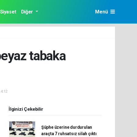
Siyaset
Diğer
Menü
beyaz tabaka
14:12
İlginizi Çekebilir
Şüphe üzerine durdurulan
araçta 7 ruhsatsız silah çıktı