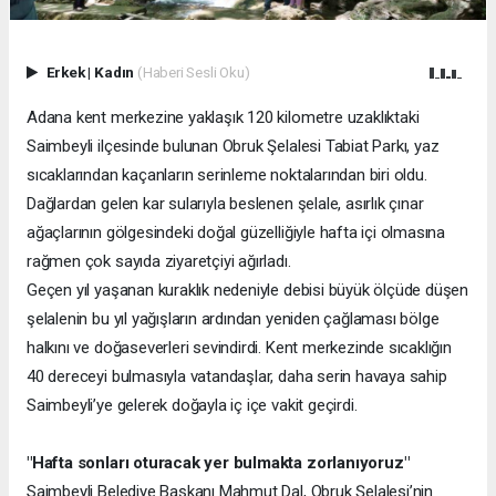
Erkek
|
Kadın
(Haberi Sesli Oku)
Adana kent merkezine yaklaşık 120 kilometre uzaklıktaki
Saimbeyli ilçesinde bulunan Obruk Şelalesi Tabiat Parkı, yaz
sıcaklarından kaçanların serinleme noktalarından biri oldu.
Dağlardan gelen kar sularıyla beslenen şelale, asırlık çınar
ağaçlarının gölgesindeki doğal güzelliğiyle hafta içi olmasına
rağmen çok sayıda ziyaretçiyi ağırladı.
Geçen yıl yaşanan kuraklık nedeniyle debisi büyük ölçüde düşen
şelalenin bu yıl yağışların ardından yeniden çağlaması bölge
halkını ve doğaseverleri sevindirdi. Kent merkezinde sıcaklığın
40 dereceyi bulmasıyla vatandaşlar, daha serin havaya sahip
Saimbeyli’ye gelerek doğayla iç içe vakit geçirdi.
"Hafta sonları oturacak yer bulmakta zorlanıyoruz"
Saimbeyli Belediye Başkanı Mahmut Dal, Obruk Şelalesi’nin