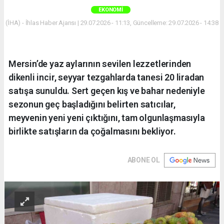
EKONOMI
(İHA) - İhlas Haber Ajansı | 29.07.2026 - 11:13, Güncelleme: 29.07.2026 - 14:38
Mersin’de yaz aylarının sevilen lezzetlerinden
dikenli incir, seyyar tezgahlarda tanesi 20 liradan
satışa sunuldu. Sert geçen kış ve bahar nedeniyle
sezonun geç başladığını belirten satıcılar,
meyvenin yeni yeni çıktığını, tam olgunlaşmasıyla
birlikte satışların da çoğalmasını bekliyor.
ABONE OL