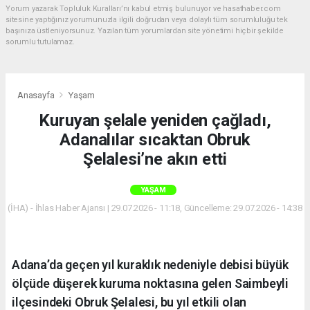
Yorum yazarak Topluluk Kuralları’nı kabul etmiş bulunuyor ve hasathaber.com
sitesine yaptığınız yorumunuzla ilgili doğrudan veya dolaylı tüm sorumluluğu tek
başınıza üstleniyorsunuz. Yazılan tüm yorumlardan site yönetimi hiçbir şekilde
sorumlu tutulamaz.
Anasayfa
Yaşam
Kuruyan şelale yeniden çağladı,
Adanalılar sıcaktan Obruk
Şelalesi’ne akın etti
YAŞAM
(İHA) - İhlas Haber Ajansı | 29.07.2026 - 11:18, Güncelleme: 29.07.2026 - 14:38
Adana’da geçen yıl kuraklık nedeniyle debisi büyük
ölçüde düşerek kuruma noktasına gelen Saimbeyli
ilçesindeki Obruk Şelalesi, bu yıl etkili olan