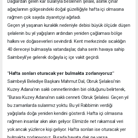
Dağlardan gelen kar sularıyla beslenen şelale, asırlık çınar
ağaçlarının gölgesindeki doğal güzelliğiyle hafta içi olmasına
rağmen çok sayıda ziyaretçiyi ağırladı.
Geçen yıl yaşanan kuraklık nedeniyle debisi büyük ölçüde düşen
şelalenin bu yıl yağışların ardından yeniden çağlaması bölge
halkını ve doğaseverleri sevindirdi. Kent merkezinde sıcaklığın
40 dereceyi bulmasıyla vatandaşlar, daha serin havaya sahip
Saimbeyli’ye gelerek doğayla iç içe vakit geçirdi.
"Hafta sonları oturacak yer bulmakta zorlanıyoruz"
Saimbeyli Belediye Başkanı Mahmut Dal, Obruk Şelalesi’nin
Kuzey Adana’nın saklı cennetlerinden biri olduğunu belirterek,
"Burası Kuzey Adana’nın saklı cenneti Obruk Şelalesi. Geçen yıl
bu zamanlarda sularımız yoktu. Bu yıl Rabbimin verdiği
yağışlarla doğa yeniden kendini gösterdi. Hafta içi olmasına
rağmen insanlar akın akın geliyor. Elimizde net rakamsal veri
yok ancak yüzlerce kişi geliyor. Hafta sonları ise oturacak yer
bulmakta zorlanıyoruz. Burada hayata dair ne varsa