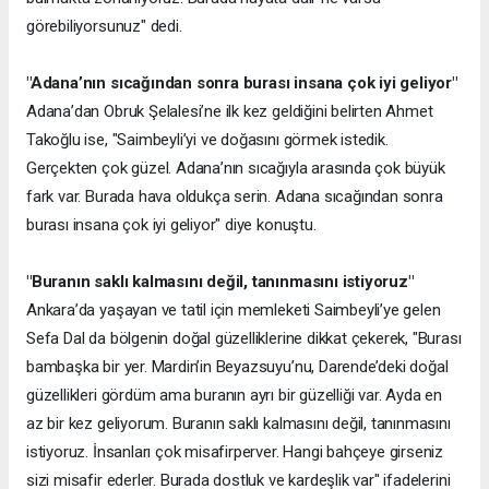
görebiliyorsunuz" dedi.
"Adana’nın sıcağından sonra burası insana çok iyi geliyor"
Adana’dan Obruk Şelalesi’ne ilk kez geldiğini belirten Ahmet
Takoğlu ise, "Saimbeyli’yi ve doğasını görmek istedik.
Gerçekten çok güzel. Adana’nın sıcağıyla arasında çok büyük
fark var. Burada hava oldukça serin. Adana sıcağından sonra
burası insana çok iyi geliyor" diye konuştu.
"Buranın saklı kalmasını değil, tanınmasını istiyoruz"
Ankara’da yaşayan ve tatil için memleketi Saimbeyli’ye gelen
Sefa Dal da bölgenin doğal güzelliklerine dikkat çekerek, "Burası
bambaşka bir yer. Mardin’in Beyazsuyu’nu, Darende’deki doğal
güzellikleri gördüm ama buranın ayrı bir güzelliği var. Ayda en
az bir kez geliyorum. Buranın saklı kalmasını değil, tanınmasını
istiyoruz. İnsanları çok misafirperver. Hangi bahçeye girseniz
sizi misafir ederler. Burada dostluk ve kardeşlik var" ifadelerini