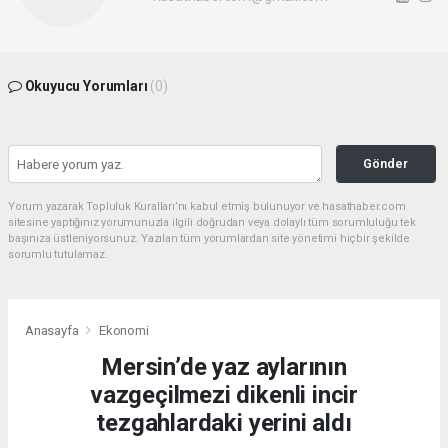
Okuyucu Yorumları
(0)
Gönder
Yorum yazarak Topluluk Kuralları’nı kabul etmiş bulunuyor ve hasathaber.com
sitesine yaptığınız yorumunuzla ilgili doğrudan veya dolaylı tüm sorumluluğu tek
başınıza üstleniyorsunuz. Yazılan tüm yorumlardan site yönetimi hiçbir şekilde
sorumlu tutulamaz.
Anasayfa
Ekonomi
Mersin’de yaz aylarının
vazgeçilmezi dikenli incir
tezgahlardaki yerini aldı