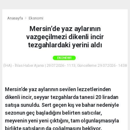
Anasayfa
Ekonomi
Mersin’de yaz aylarının
vazgeçilmezi dikenli incir
tezgahlardaki yerini aldı
EKONOMI
(İHA) - İhlas Haber Ajansı | 29.07.2026 - 11:13, Güncelleme: 29.07.2026 - 14:38
Mersin’de yaz aylarının sevilen lezzetlerinden
dikenli incir, seyyar tezgahlarda tanesi 20 liradan
satışa sunuldu. Sert geçen kış ve bahar nedeniyle
sezonun geç başladığını belirten satıcılar,
meyvenin yeni yeni çıktığını, tam olgunlaşmasıyla
birlikte satışların da çoğalmasını bekliyor.