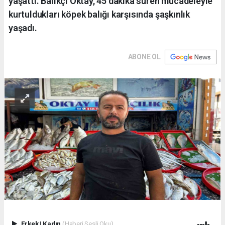
yaşattı. Balıkçı Oktay, 45 dakika süren mücadeleyle
kurtuldukları köpek balığı karşısında şaşkınlık
yaşadı.
ABONE OL
Erkek
|
Kadın
(Haberi Sesli Oku)