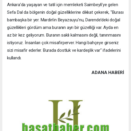
Ankara’da yaşayan ve tatil için memleketi Saimbeyli’ye gelen
Sefa Dal da bölgenin doğal güzelliklerine dikkat çekerek, "Burası
bambaşka bir yer. Mardin’in Beyazsuyu’nu, Darende’deki doğal
güzellikleri gördüm ama buranın ayrı bir güzelliği var. Ayda en
az bir kez geliyorum. Buranın saklı kalmasını değil, tanınmasını
istiyoruz. İnsanları çok misafirperver. Hangi bahçeye girseniz
sizi misafir ederler. Burada dostluk ve kardeşlik var" ifadelerini
kullandı.
ADANA HABERİ