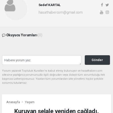
Sedef KARTAL
hasathabercom@gmail.com
Okuyucu Yorumları
(0)
Gönder
Yorum yazarak Topluluk Kuralları’nı kabul etmiş bulunuyor ve hasathaber.com
sitesine yaptığınız yorumunuzla ilgili doğrudan veya dolaylı tüm sorumluluğu tek
başınıza üstleniyorsunuz. Yazılan tüm yorumlardan site yönetimi hiçbir şekilde
sorumlu tutulamaz.
Anasayfa
Yaşam
Kuruyan şelale yeniden çağladı,