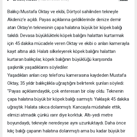
Balıkçı Mustafa Oktay ve ekibi, Dörtyol sahilinden tekneyle
Akdeniz’e açıldı. Payas açıklarına geldiklerinde denize demir
atan Oktay’ın teknesinin çapa halatına büyük bir köpek balığı
takıldı. Devasa büyüklükteki köpek balığını halattan kurtarmak
için 45 dakika mücadele veren Oktay ve ekibi o anları kamerayla
kayıt altına aldı. Halatı silkeleyerek köpek balığını halattan
kurtaran balıkçılar, köpek balığının büyüklüğü karşısında
şaşkınlık yaşadıklarını söylediler.
Yaşadıkları anları cep telefonu kamerasına kaydeden Mustafa
Oktay, 35 yıldır balıkçılıkla uğraştığını belirterek şunları söyledi:
"Payas açıklarındaydık, çok enteresan bir olay oldu. Teknenin
çapa halatına büyük bir köpek balığı sarmıştı. Yaklaşık 45 dakika
uğraştık. Halata sıkıca dolanmıştı. Kancayla müdahale ettik,
elimizi atmadık çünkü ısırır diye korktuk. Altı-yedi metre
boyundaydı, tekneyle neredeyse aynı uzunluktaydı. Daha önce
kılıç balığı çapanın halatına dolanmıştı ama bu kadar büyük bir