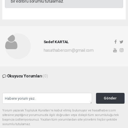
bir editörü sorumlu tutulamaz.
Sedef KARTAL
hasathabercom@gmail.com
Okuyucu Yorumları
(0)
Gönder
Yorum yazarak Topluluk Kuralları’nı kabul etmiş bulunuyor ve hasathaber.com
sitesine yaptığınız yorumunuzla ilgili doğrudan veya dolaylı tüm sorumluluğu tek
başınıza üstleniyorsunuz. Yazılan tüm yorumlardan site yönetimi hiçbir şekilde
sorumlu tutulamaz.