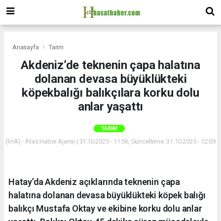
Anasayfa
Tarım
Akdeniz’de teknenin çapa halatına
dolanan devasa büyüklükteki
köpekbalığı balıkçılara korku dolu
anlar yaşattı
TARIM
(İHA) - İhlas Haber Ajansı | 31.10.2025 - 11:56, Güncelleme: 31.10.2025 - 12:09
Hatay’da Akdeniz açıklarında teknenin çapa
halatına dolanan devasa büyüklükteki köpek balığı
balıkçı Mustafa Oktay ve ekibine korku dolu anlar