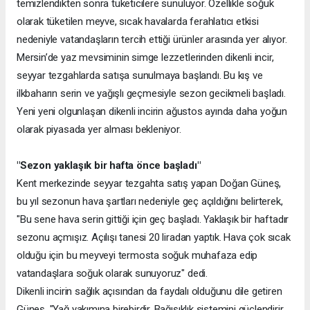
temizlendikten sonra tüketicilere sunuluyor. Özellikle soğuk
olarak tüketilen meyve, sıcak havalarda ferahlatıcı etkisi
nedeniyle vatandaşların tercih ettiği ürünler arasında yer alıyor.
Mersin’de yaz mevsiminin simge lezzetlerinden dikenli incir,
seyyar tezgahlarda satışa sunulmaya başlandı. Bu kış ve
ilkbaharın serin ve yağışlı geçmesiyle sezon gecikmeli başladı.
Yeni yeni olgunlaşan dikenli incirin ağustos ayında daha yoğun
olarak piyasada yer alması bekleniyor.
"Sezon yaklaşık bir hafta önce başladı"
Kent merkezinde seyyar tezgahta satış yapan Doğan Güneş,
bu yıl sezonun hava şartları nedeniyle geç açıldığını belirterek,
"Bu sene hava serin gittiği için geç başladı. Yaklaşık bir haftadır
sezonu açmışız. Açılışı tanesi 20 liradan yaptık. Hava çok sıcak
olduğu için bu meyveyi termosta soğuk muhafaza edip
vatandaşlara soğuk olarak sunuyoruz" dedi.
Dikenli incirin sağlık açısından da faydalı olduğunu dile getiren
Güneş, "Yağ yakımına birebirdir. Bağışıklık sistemini güçlendirir,