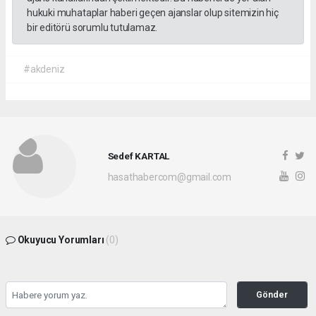
hukuki muhataplar haberi geçen ajanslar olup sitemizin hiç
bir editörü sorumlu tutulamaz.
#akdeniz
Sedef KARTAL
hasathabercom@gmail.com
Okuyucu Yorumları
(0)
Gönder