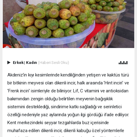
Erkek
|
Kadın
(Haberi Sesli Oku)
Akdeniz’in kıyı kesimlerinde kendiliğinden yetişen ve kaktüs türü
bir bitkinin meyvesi olan dikenli incir, halk arasında ’Hint inciri’ ve
’Frenk inciri’ isimleriyle de biliniyor. Lif, C vitamini ve antioksidan
bakımından zengin olduğu belirtilen meyvenin bağışıklık
sistemini desteklediği, sindirime katkı sağladığı ve serinletici
özelliği nedeniyle yaz aylarında yoğun ilgi gördüğü ifade ediliyor.
Kent merkezindeki seyyar tezgahlarda buz içerisinde
muhafaza edilen dikenli incir, dikenli kabuğu özel yöntemlerle