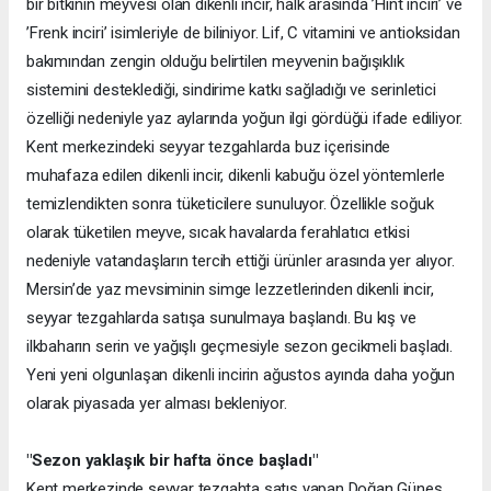
bir bitkinin meyvesi olan dikenli incir, halk arasında ’Hint inciri’ ve
’Frenk inciri’ isimleriyle de biliniyor. Lif, C vitamini ve antioksidan
bakımından zengin olduğu belirtilen meyvenin bağışıklık
sistemini desteklediği, sindirime katkı sağladığı ve serinletici
özelliği nedeniyle yaz aylarında yoğun ilgi gördüğü ifade ediliyor.
Kent merkezindeki seyyar tezgahlarda buz içerisinde
muhafaza edilen dikenli incir, dikenli kabuğu özel yöntemlerle
temizlendikten sonra tüketicilere sunuluyor. Özellikle soğuk
olarak tüketilen meyve, sıcak havalarda ferahlatıcı etkisi
nedeniyle vatandaşların tercih ettiği ürünler arasında yer alıyor.
Mersin’de yaz mevsiminin simge lezzetlerinden dikenli incir,
seyyar tezgahlarda satışa sunulmaya başlandı. Bu kış ve
ilkbaharın serin ve yağışlı geçmesiyle sezon gecikmeli başladı.
Yeni yeni olgunlaşan dikenli incirin ağustos ayında daha yoğun
olarak piyasada yer alması bekleniyor.
"Sezon yaklaşık bir hafta önce başladı"
Kent merkezinde seyyar tezgahta satış yapan Doğan Güneş,