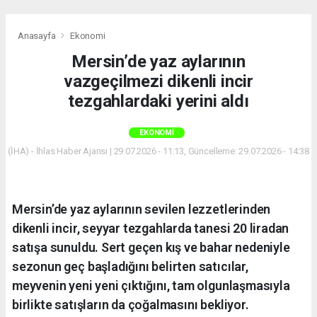
Anasayfa
Ekonomi
Mersin’de yaz aylarının
vazgeçilmezi dikenli incir
tezgahlardaki yerini aldı
EKONOMI
(İHA) - İhlas Haber Ajansı | 29.07.2026 - 11:13, Güncelleme: 29.07.2026 - 14:38
Mersin’de yaz aylarının sevilen lezzetlerinden
dikenli incir, seyyar tezgahlarda tanesi 20 liradan
satışa sunuldu. Sert geçen kış ve bahar nedeniyle
sezonun geç başladığını belirten satıcılar,
meyvenin yeni yeni çıktığını, tam olgunlaşmasıyla
birlikte satışların da çoğalmasını bekliyor.