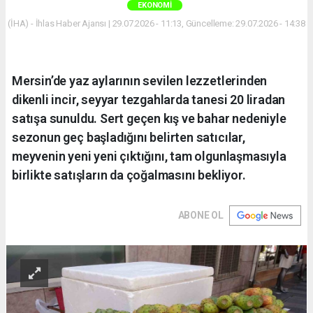
EKONOMI
(İHA) - İhlas Haber Ajansı | 29.07.2026 - 11:13, Güncelleme: 29.07.2026 - 14:38
Mersin’de yaz aylarının sevilen lezzetlerinden
dikenli incir, seyyar tezgahlarda tanesi 20 liradan
satışa sunuldu. Sert geçen kış ve bahar nedeniyle
sezonun geç başladığını belirten satıcılar,
meyvenin yeni yeni çıktığını, tam olgunlaşmasıyla
birlikte satışların da çoğalmasını bekliyor.
ABONE OL