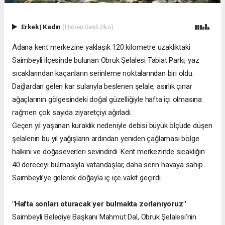
Erkek
|
Kadın
(Haberi Sesli Oku)
Adana kent merkezine yaklaşık 120 kilometre uzaklıktaki
Saimbeyli ilçesinde bulunan Obruk Şelalesi Tabiat Parkı, yaz
sıcaklarından kaçanların serinleme noktalarından biri oldu.
Dağlardan gelen kar sularıyla beslenen şelale, asırlık çınar
ağaçlarının gölgesindeki doğal güzelliğiyle hafta içi olmasına
rağmen çok sayıda ziyaretçiyi ağırladı.
Geçen yıl yaşanan kuraklık nedeniyle debisi büyük ölçüde düşen
şelalenin bu yıl yağışların ardından yeniden çağlaması bölge
halkını ve doğaseverleri sevindirdi. Kent merkezinde sıcaklığın
40 dereceyi bulmasıyla vatandaşlar, daha serin havaya sahip
Saimbeyli’ye gelerek doğayla iç içe vakit geçirdi.
"Hafta sonları oturacak yer bulmakta zorlanıyoruz"
Saimbeyli Belediye Başkanı Mahmut Dal, Obruk Şelalesi’nin