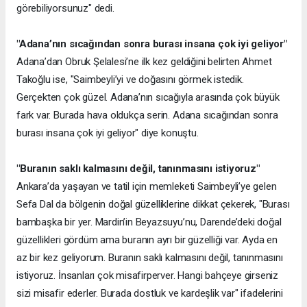
görebiliyorsunuz" dedi.
"Adana’nın sıcağından sonra burası insana çok iyi geliyor"
Adana’dan Obruk Şelalesi’ne ilk kez geldiğini belirten Ahmet
Takoğlu ise, "Saimbeyli’yi ve doğasını görmek istedik.
Gerçekten çok güzel. Adana’nın sıcağıyla arasında çok büyük
fark var. Burada hava oldukça serin. Adana sıcağından sonra
burası insana çok iyi geliyor" diye konuştu.
"Buranın saklı kalmasını değil, tanınmasını istiyoruz"
Ankara’da yaşayan ve tatil için memleketi Saimbeyli’ye gelen
Sefa Dal da bölgenin doğal güzelliklerine dikkat çekerek, "Burası
bambaşka bir yer. Mardin’in Beyazsuyu’nu, Darende’deki doğal
güzellikleri gördüm ama buranın ayrı bir güzelliği var. Ayda en
az bir kez geliyorum. Buranın saklı kalmasını değil, tanınmasını
istiyoruz. İnsanları çok misafirperver. Hangi bahçeye girseniz
sizi misafir ederler. Burada dostluk ve kardeşlik var" ifadelerini