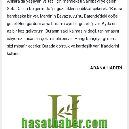
Ankara’da yaşayan ve tatil için memleketi Saimbeyli’ye gelen
Sefa Dal da bölgenin doğal güzelliklerine dikkat çekerek, "Burası
bambaşka bir yer. Mardin’in Beyazsuyu’nu, Darende’deki doğal
güzellikleri gördüm ama buranın ayrı bir güzelliği var. Ayda en
az bir kez geliyorum. Buranın saklı kalmasını değil, tanınmasını
istiyoruz. İnsanları çok misafirperver. Hangi bahçeye girseniz
sizi misafir ederler. Burada dostluk ve kardeşlik var" ifadelerini
kullandı.
ADANA HABERİ