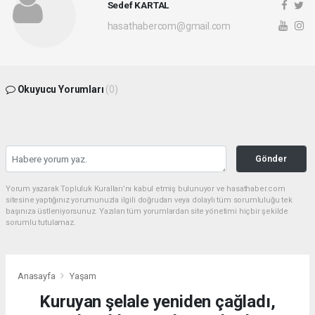
Sedef KARTAL
hasathabercom@gmail.com
Okuyucu Yorumları
(0)
Gönder
Yorum yazarak Topluluk Kuralları’nı kabul etmiş bulunuyor ve hasathaber.com
sitesine yaptığınız yorumunuzla ilgili doğrudan veya dolaylı tüm sorumluluğu tek
başınıza üstleniyorsunuz. Yazılan tüm yorumlardan site yönetimi hiçbir şekilde
sorumlu tutulamaz.
Anasayfa
Yaşam
Kuruyan şelale yeniden çağladı,