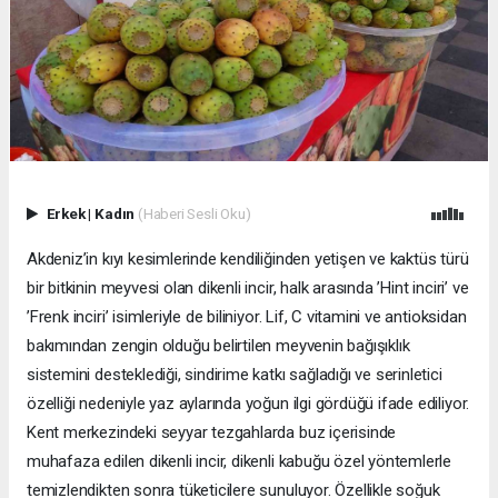
Erkek
|
Kadın
(Haberi Sesli Oku)
Akdeniz’in kıyı kesimlerinde kendiliğinden yetişen ve kaktüs türü
bir bitkinin meyvesi olan dikenli incir, halk arasında ’Hint inciri’ ve
’Frenk inciri’ isimleriyle de biliniyor. Lif, C vitamini ve antioksidan
bakımından zengin olduğu belirtilen meyvenin bağışıklık
sistemini desteklediği, sindirime katkı sağladığı ve serinletici
özelliği nedeniyle yaz aylarında yoğun ilgi gördüğü ifade ediliyor.
Kent merkezindeki seyyar tezgahlarda buz içerisinde
muhafaza edilen dikenli incir, dikenli kabuğu özel yöntemlerle
temizlendikten sonra tüketicilere sunuluyor. Özellikle soğuk