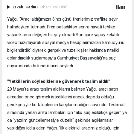
Erkek
|
Kadın
(Haberi Sesli Oku)
Yağcı, "Aracı aldığımızın 6’ncı günü frenlerimiz trafikte seyir
halindeyken tutmadı. Fren patladıktan sonra hayati tehlike
yaşadık ama değişen bir şey olmadı Son çare yapay zekâ ile
video hazırlayarak sosyal medya hesaplarımızdan kamuoyunu
bilgilendirdik" diyerek, gerçek ve tüzel kişiler hakkında nitelikli
dolandırıcılık suçlamasıyla Cumhuriyet Başsavcılığı’na suç
duyurusunda bulunduklarını söyledi.
"Yetkililerin söylediklerine güvenerek teslim aldık"
20 Mayıs’ta aracı teslim aldıklarını belirten Yağcı, aracı satın
almadan önce görmek istediklerini ancak depoda olduğu
gerekçesiyle bu taleplerinin karşılanmadığını savundu. Teslimat
sırasında yanan arıza lambaları için "akü şarj edildikçe geçer" ya
da "yazılım güncellemesiyle düzelir" şeklinde açıklamalar
yapıldığını iddia eden Yağcı, "İlk elektrikli aracımız olduğu için