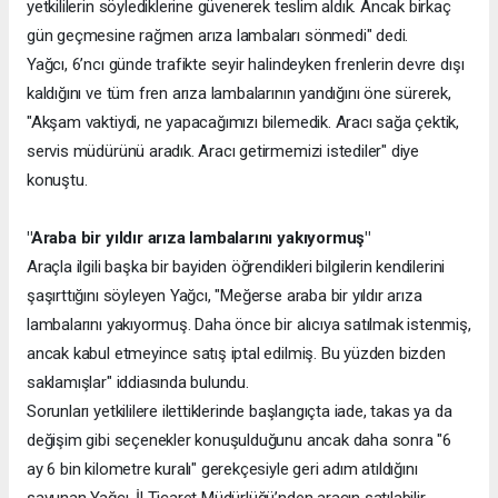
yetkililerin söylediklerine güvenerek teslim aldık. Ancak birkaç
gün geçmesine rağmen arıza lambaları sönmedi" dedi.
Yağcı, 6’ncı günde trafikte seyir halindeyken frenlerin devre dışı
kaldığını ve tüm fren arıza lambalarının yandığını öne sürerek,
"Akşam vaktiydi, ne yapacağımızı bilemedik. Aracı sağa çektik,
servis müdürünü aradık. Aracı getirmemizi istediler" diye
konuştu.
"Araba bir yıldır arıza lambalarını yakıyormuş"
Araçla ilgili başka bir bayiden öğrendikleri bilgilerin kendilerini
şaşırttığını söyleyen Yağcı, "Meğerse araba bir yıldır arıza
lambalarını yakıyormuş. Daha önce bir alıcıya satılmak istenmiş,
ancak kabul etmeyince satış iptal edilmiş. Bu yüzden bizden
saklamışlar" iddiasında bulundu.
Sorunları yetkililere ilettiklerinde başlangıçta iade, takas ya da
değişim gibi seçenekler konuşulduğunu ancak daha sonra "6
ay 6 bin kilometre kuralı" gerekçesiyle geri adım atıldığını
savunan Yağcı, İl Ticaret Müdürlüğü’nden aracın satılabilir