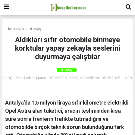
Anasayfa
Asayiş
Aldıkları sıfır otomobile binmeye
korktular yapay zekayla seslerini
duyurmaya çalıştılar
ASAYIŞ
(İHA) - İhlas Haber Ajansı | 05.08.2025 - 16:38, Güncelleme: 05.08.2025 - 16:38
Antalya’da 1,5 milyon liraya sıfır kilometre elektrikli
Opel Astra alan tüketici, aracın tesliminden kısa
süre sonra frenlerin trafikte tutmadığını ve
otomobilde birçok teknik sorun bulunduğunu fark