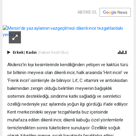
ABONE OL
Erkek
|
Kadın
(Haberi Sesli Oku)
Akdeniz’in kıyı kesimlerinde kendiliğinden yetişen ve kaktüs türü
bir bitkinin meyvesi olan dikenli incir, halk arasında ’Hint inciri’ ve
’Frenk inciri’ isimleriyle de biliniyor. Lif, C vitamini ve antioksidan
bakımından zengin olduğu belirtilen meyvenin bağışıklık
sistemini desteklediği, sindirime katkı sağladığı ve serinletici
özelliği nedeniyle yaz aylarında yoğun ilgi gördüğü ifade ediliyor.
Kent merkezindeki seyyar tezgahlarda buz içerisinde
muhafaza edilen dikenli incir, dikenli kabuğu özel yöntemlerle
temizlendikten sonra tüketicilere sunuluyor. Özellikle soğuk
olarak tüketilen meyve, sıcak havalarda ferahlatıcı etkisi