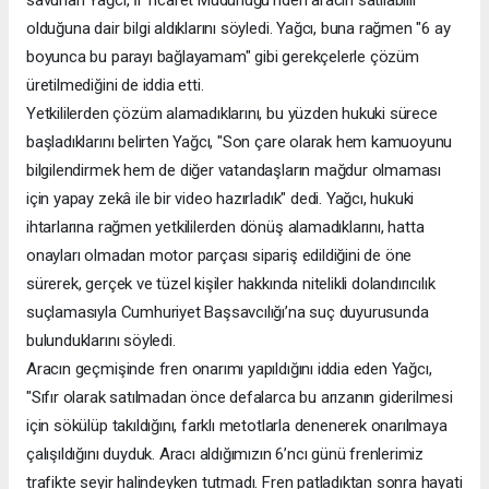
olduğuna dair bilgi aldıklarını söyledi. Yağcı, buna rağmen "6 ay
boyunca bu parayı bağlayamam" gibi gerekçelerle çözüm
üretilmediğini de iddia etti.
Yetkililerden çözüm alamadıklarını, bu yüzden hukuki sürece
başladıklarını belirten Yağcı, "Son çare olarak hem kamuoyunu
bilgilendirmek hem de diğer vatandaşların mağdur olmaması
için yapay zekâ ile bir video hazırladık" dedi. Yağcı, hukuki
ihtarlarına rağmen yetkililerden dönüş alamadıklarını, hatta
onayları olmadan motor parçası sipariş edildiğini de öne
sürerek, gerçek ve tüzel kişiler hakkında nitelikli dolandırıcılık
suçlamasıyla Cumhuriyet Başsavcılığı’na suç duyurusunda
bulunduklarını söyledi.
Aracın geçmişinde fren onarımı yapıldığını iddia eden Yağcı,
"Sıfır olarak satılmadan önce defalarca bu arızanın giderilmesi
için sökülüp takıldığını, farklı metotlarla denenerek onarılmaya
çalışıldığını duyduk. Aracı aldığımızın 6’ncı günü frenlerimiz
trafikte seyir halindeyken tutmadı. Fren patladıktan sonra hayati