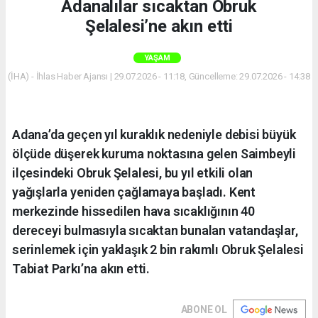
Adanalılar sıcaktan Obruk
Şelalesi’ne akın etti
YAŞAM
(İHA) - İhlas Haber Ajansı | 29.07.2026 - 11:18, Güncelleme: 29.07.2026 - 14:38
Adana’da geçen yıl kuraklık nedeniyle debisi büyük
ölçüde düşerek kuruma noktasına gelen Saimbeyli
ilçesindeki Obruk Şelalesi, bu yıl etkili olan
yağışlarla yeniden çağlamaya başladı. Kent
merkezinde hissedilen hava sıcaklığının 40
dereceyi bulmasıyla sıcaktan bunalan vatandaşlar,
serinlemek için yaklaşık 2 bin rakımlı Obruk Şelalesi
Tabiat Parkı’na akın etti.
ABONE OL