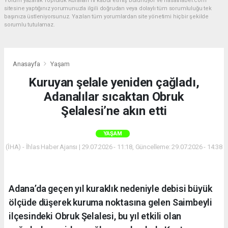
Yorum yazarak Topluluk Kuralları’nı kabul etmiş bulunuyor ve hasathaber.com
sitesine yaptığınız yorumunuzla ilgili doğrudan veya dolaylı tüm sorumluluğu tek
başınıza üstleniyorsunuz. Yazılan tüm yorumlardan site yönetimi hiçbir şekilde
sorumlu tutulamaz.
Anasayfa
Yaşam
Kuruyan şelale yeniden çağladı,
Adanalılar sıcaktan Obruk
Şelalesi’ne akın etti
YAŞAM
(İHA) - İhlas Haber Ajansı | 29.07.2026 - 11:18, Güncelleme: 29.07.2026 - 14:38
Adana’da geçen yıl kuraklık nedeniyle debisi büyük
ölçüde düşerek kuruma noktasına gelen Saimbeyli
ilçesindeki Obruk Şelalesi, bu yıl etkili olan