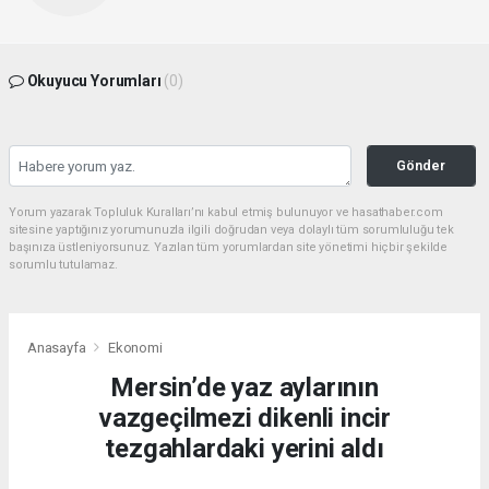
Okuyucu Yorumları
(0)
Gönder
Yorum yazarak Topluluk Kuralları’nı kabul etmiş bulunuyor ve hasathaber.com
sitesine yaptığınız yorumunuzla ilgili doğrudan veya dolaylı tüm sorumluluğu tek
başınıza üstleniyorsunuz. Yazılan tüm yorumlardan site yönetimi hiçbir şekilde
sorumlu tutulamaz.
Anasayfa
Ekonomi
Mersin’de yaz aylarının
vazgeçilmezi dikenli incir
tezgahlardaki yerini aldı