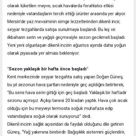
olarak tüketilen meyve, sıcak havalarda ferahlatıcı etkisi
nedeniyle vatandaşların tercih ettiği ürünler arasında yer alıyor.
Mersin’de yaz mevsiminin simge lezzetlerinden dikenli incir,
seyyar tezgahlarda satışa sunulmaya başlandı. Bu kış ve
ilkbaharın serin ve yağışlı geçmesiyle sezon gecikmeli başladı.
Yeni yeni olgunlaşan dikenli incirin ağustos ayında daha yoğun
olarak piyasada yer alması bekleniyor.
"Sezon yaklaşık bir hafta önce başladı"
Kent merkezinde seyyar tezgahta satış yapan Doğan Güneş,
bu yıl sezonun hava şartları nedeniyle geç açıldığını belirterek,
"Bu sene hava serin gittiği için geç başladı. Yaklaşık bir haftadır
sezonu açmışız. Açılışı tanesi 20 liradan yaptık. Hava çok sıcak
olduğu için bu meyveyi termosta soğuk muhafaza edip
vatandaşlara soğuk olarak sunuyoruz" dedi.
Dikenli incirin sağlık açısından da faydalı olduğunu dile getiren
Güneş, "Yağ yakımına birebirdir. Bağışıklık sistemini güçlendirir,