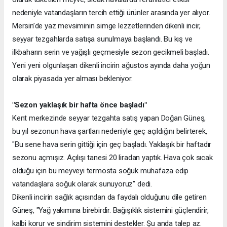
nedeniyle vatandaşların tercih ettiği ürünler arasında yer alıyor.
Mersin’de yaz mevsiminin simge lezzetlerinden dikenli incir,
seyyar tezgahlarda satışa sunulmaya başlandı. Bu kış ve
ilkbaharın serin ve yağışlı geçmesiyle sezon gecikmeli başladı.
Yeni yeni olgunlaşan dikenli incirin ağustos ayında daha yoğun
olarak piyasada yer alması bekleniyor.
"Sezon yaklaşık bir hafta önce başladı"
Kent merkezinde seyyar tezgahta satış yapan Doğan Güneş,
bu yıl sezonun hava şartları nedeniyle geç açıldığını belirterek,
"Bu sene hava serin gittiği için geç başladı. Yaklaşık bir haftadır
sezonu açmışız. Açılışı tanesi 20 liradan yaptık. Hava çok sıcak
olduğu için bu meyveyi termosta soğuk muhafaza edip
vatandaşlara soğuk olarak sunuyoruz" dedi.
Dikenli incirin sağlık açısından da faydalı olduğunu dile getiren
Güneş, "Yağ yakımına birebirdir. Bağışıklık sistemini güçlendirir,
kalbi korur ve sindirim sistemini destekler. Şu anda talep az.