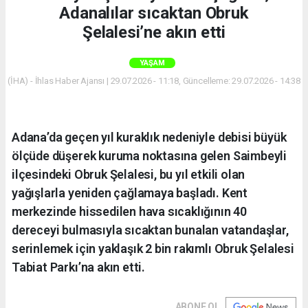
Adanalılar sıcaktan Obruk
Şelalesi’ne akın etti
YAŞAM
(İHA) - İhlas Haber Ajansı | 29.07.2026 - 11:18, Güncelleme: 29.07.2026 - 14:38
Adana’da geçen yıl kuraklık nedeniyle debisi büyük
ölçüde düşerek kuruma noktasına gelen Saimbeyli
ilçesindeki Obruk Şelalesi, bu yıl etkili olan
yağışlarla yeniden çağlamaya başladı. Kent
merkezinde hissedilen hava sıcaklığının 40
dereceyi bulmasıyla sıcaktan bunalan vatandaşlar,
serinlemek için yaklaşık 2 bin rakımlı Obruk Şelalesi
Tabiat Parkı’na akın etti.
ABONE OL