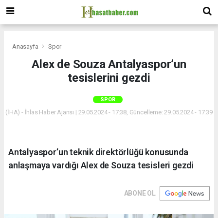
Anasayfa
Spor
Alex de Souza Antalyaspor’un
tesislerini gezdi
SPOR
(İHA) - İhlas Haber Ajansı | 29.05.2024 - 17:38, Güncelleme: 29.05.2024 - 17:39
Antalyaspor’un teknik direktörlüğü konusunda
anlaşmaya vardığı Alex de Souza tesisleri gezdi
ABONE OL