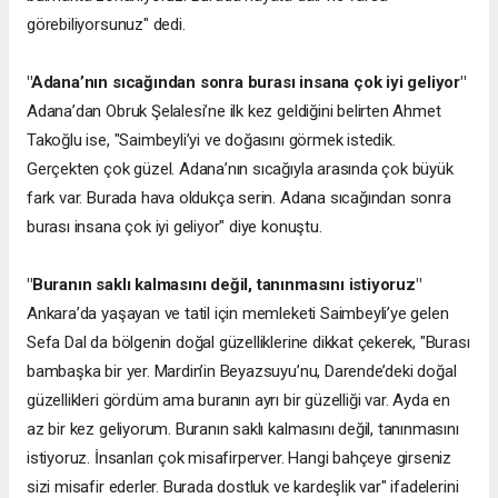
görebiliyorsunuz" dedi.
"Adana’nın sıcağından sonra burası insana çok iyi geliyor"
Adana’dan Obruk Şelalesi’ne ilk kez geldiğini belirten Ahmet
Takoğlu ise, "Saimbeyli’yi ve doğasını görmek istedik.
Gerçekten çok güzel. Adana’nın sıcağıyla arasında çok büyük
fark var. Burada hava oldukça serin. Adana sıcağından sonra
burası insana çok iyi geliyor" diye konuştu.
"Buranın saklı kalmasını değil, tanınmasını istiyoruz"
Ankara’da yaşayan ve tatil için memleketi Saimbeyli’ye gelen
Sefa Dal da bölgenin doğal güzelliklerine dikkat çekerek, "Burası
bambaşka bir yer. Mardin’in Beyazsuyu’nu, Darende’deki doğal
güzellikleri gördüm ama buranın ayrı bir güzelliği var. Ayda en
az bir kez geliyorum. Buranın saklı kalmasını değil, tanınmasını
istiyoruz. İnsanları çok misafirperver. Hangi bahçeye girseniz
sizi misafir ederler. Burada dostluk ve kardeşlik var" ifadelerini