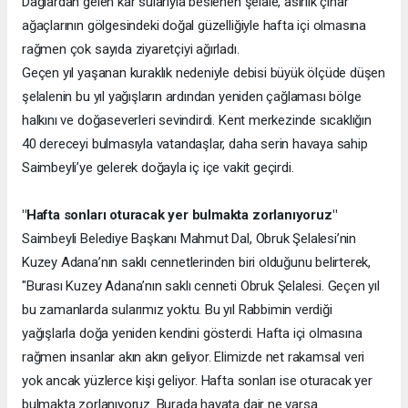
Dağlardan gelen kar sularıyla beslenen şelale, asırlık çınar
ağaçlarının gölgesindeki doğal güzelliğiyle hafta içi olmasına
rağmen çok sayıda ziyaretçiyi ağırladı.
Geçen yıl yaşanan kuraklık nedeniyle debisi büyük ölçüde düşen
şelalenin bu yıl yağışların ardından yeniden çağlaması bölge
halkını ve doğaseverleri sevindirdi. Kent merkezinde sıcaklığın
40 dereceyi bulmasıyla vatandaşlar, daha serin havaya sahip
Saimbeyli’ye gelerek doğayla iç içe vakit geçirdi.
"Hafta sonları oturacak yer bulmakta zorlanıyoruz"
Saimbeyli Belediye Başkanı Mahmut Dal, Obruk Şelalesi’nin
Kuzey Adana’nın saklı cennetlerinden biri olduğunu belirterek,
"Burası Kuzey Adana’nın saklı cenneti Obruk Şelalesi. Geçen yıl
bu zamanlarda sularımız yoktu. Bu yıl Rabbimin verdiği
yağışlarla doğa yeniden kendini gösterdi. Hafta içi olmasına
rağmen insanlar akın akın geliyor. Elimizde net rakamsal veri
yok ancak yüzlerce kişi geliyor. Hafta sonları ise oturacak yer
bulmakta zorlanıyoruz. Burada hayata dair ne varsa