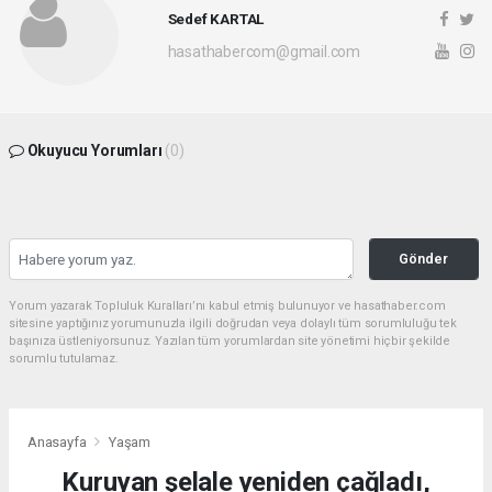
Sedef KARTAL
hasathabercom@gmail.com
Okuyucu Yorumları
(0)
Gönder
Yorum yazarak Topluluk Kuralları’nı kabul etmiş bulunuyor ve hasathaber.com
sitesine yaptığınız yorumunuzla ilgili doğrudan veya dolaylı tüm sorumluluğu tek
başınıza üstleniyorsunuz. Yazılan tüm yorumlardan site yönetimi hiçbir şekilde
sorumlu tutulamaz.
Anasayfa
Yaşam
Kuruyan şelale yeniden çağladı,