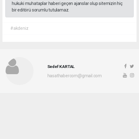
hukuki muhataplar haberi geçen ajanslar olup sitemizin hiç
bir editörü sorumlu tutulamaz.
#akdeniz
Sedef KARTAL
hasathabercom@gmail.com
Okuyucu Yorumları
(0)
Gönder