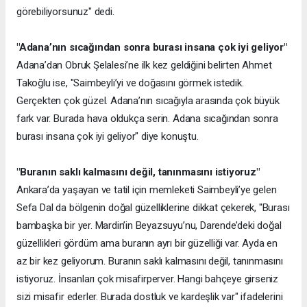
görebiliyorsunuz" dedi.
"Adana’nın sıcağından sonra burası insana çok iyi geliyor"
Adana’dan Obruk Şelalesi’ne ilk kez geldiğini belirten Ahmet
Takoğlu ise, "Saimbeyli’yi ve doğasını görmek istedik.
Gerçekten çok güzel. Adana’nın sıcağıyla arasında çok büyük
fark var. Burada hava oldukça serin. Adana sıcağından sonra
burası insana çok iyi geliyor" diye konuştu.
"Buranın saklı kalmasını değil, tanınmasını istiyoruz"
Ankara’da yaşayan ve tatil için memleketi Saimbeyli’ye gelen
Sefa Dal da bölgenin doğal güzelliklerine dikkat çekerek, "Burası
bambaşka bir yer. Mardin’in Beyazsuyu’nu, Darende’deki doğal
güzellikleri gördüm ama buranın ayrı bir güzelliği var. Ayda en
az bir kez geliyorum. Buranın saklı kalmasını değil, tanınmasını
istiyoruz. İnsanları çok misafirperver. Hangi bahçeye girseniz
sizi misafir ederler. Burada dostluk ve kardeşlik var" ifadelerini