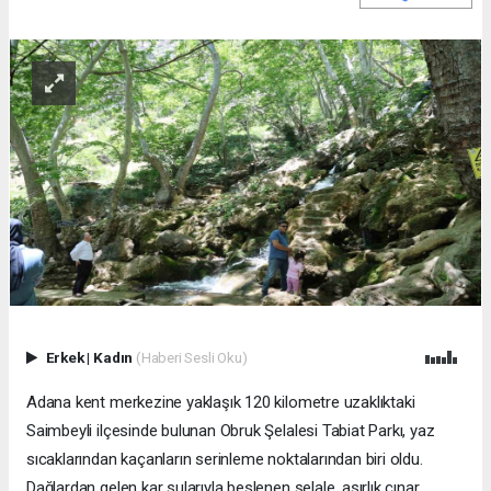
Erkek
|
Kadın
(Haberi Sesli Oku)
Adana kent merkezine yaklaşık 120 kilometre uzaklıktaki
Saimbeyli ilçesinde bulunan Obruk Şelalesi Tabiat Parkı, yaz
sıcaklarından kaçanların serinleme noktalarından biri oldu.
Dağlardan gelen kar sularıyla beslenen şelale, asırlık çınar