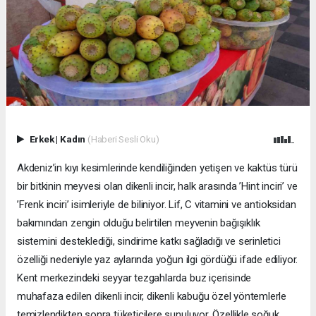
Erkek
|
Kadın
(Haberi Sesli Oku)
Akdeniz’in kıyı kesimlerinde kendiliğinden yetişen ve kaktüs türü
bir bitkinin meyvesi olan dikenli incir, halk arasında ’Hint inciri’ ve
’Frenk inciri’ isimleriyle de biliniyor. Lif, C vitamini ve antioksidan
bakımından zengin olduğu belirtilen meyvenin bağışıklık
sistemini desteklediği, sindirime katkı sağladığı ve serinletici
özelliği nedeniyle yaz aylarında yoğun ilgi gördüğü ifade ediliyor.
Kent merkezindeki seyyar tezgahlarda buz içerisinde
muhafaza edilen dikenli incir, dikenli kabuğu özel yöntemlerle
temizlendikten sonra tüketicilere sunuluyor. Özellikle soğuk