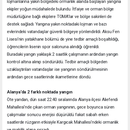
lojmanlarına yakın bölgedeki ormanlık alanda başlayan yangına
ekipler yoğun müdahalede bulundu. İtfaiye ve orman bölge
müdürlüğüne bağlı ekiplere TOMA’lar ve bölge sakinleri de
destek sağladı. Yangına yakın noktadaki lojman ve bazı
evlerindeki vatandaşlar güvenli bölgeye yönlendirildi. Aksu Fen
Lisesi’nin yatakhane bölümü de yine tedbir amaçlı boşaltıldığı,
öğrencilerin lisenin spor salonuna alındığı öğrenildi.
Buradaki yangın yaklaşık 2 saatlik çalışmanın ardından yangın
kontrol altına alınıp söndürüldü. Tedbir amaçlı bölgeden
uzaklaştırılan vatandaşlar ise yangının söndürülmesinin
ardından gece saatlerinde ikametlerine döndü.
Alanya’da 2 farklı noktada yangın
Öte yandan, dün saat 22.40 sıralarında Alanya ilçesi Aliefendi
Mahallesi’nde çıkan orman yangınının, gece boyunca süren
çalışmalar sonucu enerjisi düşürüldü fakat sabah erken
saatlerde rüzgarın etkisiyle Kargıcak Mahallesi’ndeki ormanlık
ve makilik alana sıçradı.