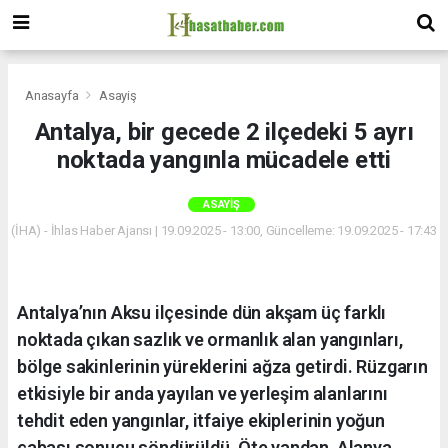
Anasayfa
Asayiş
Antalya, bir gecede 2 ilçedeki 5 ayrı
noktada yangınla mücadele etti
ASAYIŞ
(İHA) - İhlas Haber Ajansı | 19.09.2025 - 13:00, Güncelleme: 19.09.2025 - 17:43
Antalya’nın Aksu ilçesinde dün akşam üç farklı
noktada çıkan sazlık ve ormanlık alan yangınları,
bölge sakinlerinin yüreklerini ağza getirdi. Rüzgarın
etkisiyle bir anda yayılan ve yerleşim alanlarını
tehdit eden yangınlar, itfaiye ekiplerinin yoğun
çabası sonucu söndürüldü. Öte yandan, Alanya