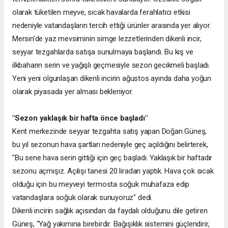
olarak tüketilen meyve, sıcak havalarda ferahlatıcı etkisi
nedeniyle vatandaşların tercih ettiği ürünler arasında yer alıyor.
Mersin’de yaz mevsiminin simge lezzetlerinden dikenli incir,
seyyar tezgahlarda satışa sunulmaya başlandı. Bu kış ve
ilkbaharın serin ve yağışlı geçmesiyle sezon gecikmeli başladı.
Yeni yeni olgunlaşan dikenli incirin ağustos ayında daha yoğun
olarak piyasada yer alması bekleniyor.
"Sezon yaklaşık bir hafta önce başladı"
Kent merkezinde seyyar tezgahta satış yapan Doğan Güneş,
bu yıl sezonun hava şartları nedeniyle geç açıldığını belirterek,
"Bu sene hava serin gittiği için geç başladı. Yaklaşık bir haftadır
sezonu açmışız. Açılışı tanesi 20 liradan yaptık. Hava çok sıcak
olduğu için bu meyveyi termosta soğuk muhafaza edip
vatandaşlara soğuk olarak sunuyoruz" dedi.
Dikenli incirin sağlık açısından da faydalı olduğunu dile getiren
Güneş, "Yağ yakımına birebirdir. Bağışıklık sistemini güçlendirir,