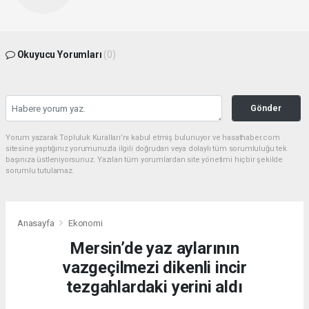
Okuyucu Yorumları
(0)
Gönder
Yorum yazarak Topluluk Kuralları’nı kabul etmiş bulunuyor ve hasathaber.com
sitesine yaptığınız yorumunuzla ilgili doğrudan veya dolaylı tüm sorumluluğu tek
başınıza üstleniyorsunuz. Yazılan tüm yorumlardan site yönetimi hiçbir şekilde
sorumlu tutulamaz.
Anasayfa
Ekonomi
Mersin’de yaz aylarının
vazgeçilmezi dikenli incir
tezgahlardaki yerini aldı