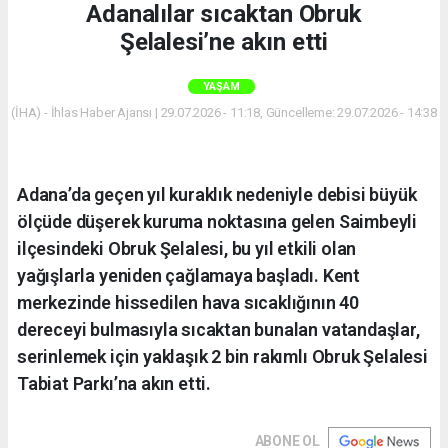
Adanalılar sıcaktan Obruk
Şelalesi’ne akın etti
YAŞAM
(İHA) - İhlas Haber Ajansı | 29.07.2026 - 11:18, Güncelleme: 29.07.2026 - 14:38
Adana’da geçen yıl kuraklık nedeniyle debisi büyük
ölçüde düşerek kuruma noktasına gelen Saimbeyli
ilçesindeki Obruk Şelalesi, bu yıl etkili olan
yağışlarla yeniden çağlamaya başladı. Kent
merkezinde hissedilen hava sıcaklığının 40
dereceyi bulmasıyla sıcaktan bunalan vatandaşlar,
serinlemek için yaklaşık 2 bin rakımlı Obruk Şelalesi
Tabiat Parkı’na akın etti.
ABONE OL