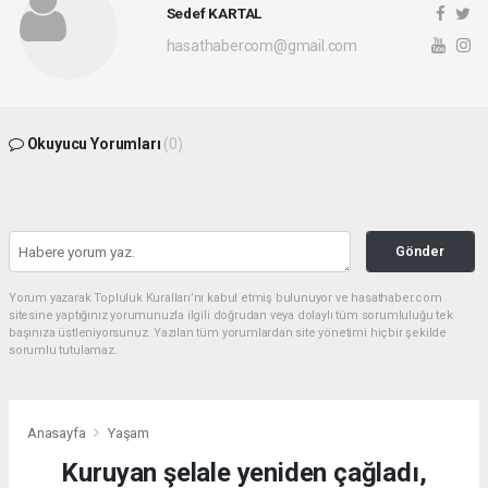
Sedef KARTAL
hasathabercom@gmail.com
Okuyucu Yorumları
(0)
Gönder
Yorum yazarak Topluluk Kuralları’nı kabul etmiş bulunuyor ve hasathaber.com
sitesine yaptığınız yorumunuzla ilgili doğrudan veya dolaylı tüm sorumluluğu tek
başınıza üstleniyorsunuz. Yazılan tüm yorumlardan site yönetimi hiçbir şekilde
sorumlu tutulamaz.
Anasayfa
Yaşam
Kuruyan şelale yeniden çağladı,