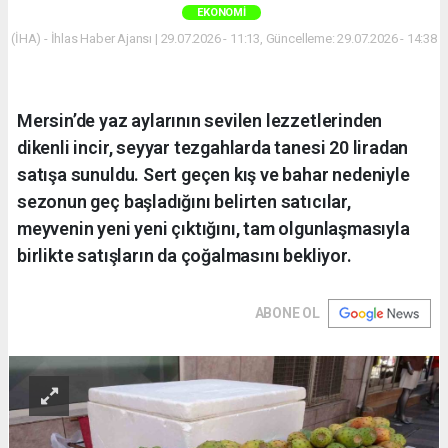
EKONOMI
(İHA) - İhlas Haber Ajansı | 29.07.2026 - 11:13, Güncelleme: 29.07.2026 - 14:38
Mersin’de yaz aylarının sevilen lezzetlerinden
dikenli incir, seyyar tezgahlarda tanesi 20 liradan
satışa sunuldu. Sert geçen kış ve bahar nedeniyle
sezonun geç başladığını belirten satıcılar,
meyvenin yeni yeni çıktığını, tam olgunlaşmasıyla
birlikte satışların da çoğalmasını bekliyor.
ABONE OL