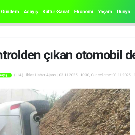
Gündem
Asayiş
Kültür-Sanat
Ekonomi
Yaşam
Dünya
trolden çıkan otomobil dev
(İHA) - İhlas Haber Ajansı | 03.11.2025 - 10:30, Güncelleme: 03.11.2025 - 
sayiş