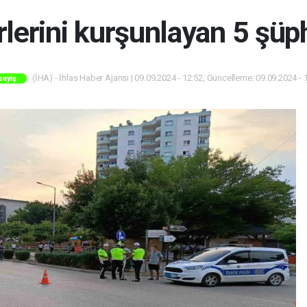
rlerini kurşunlayan 5 şüph
(İHA) - İhlas Haber Ajansı | 09.09.2024 - 12:52, Güncelleme: 09.09.2024 - 
sayiş