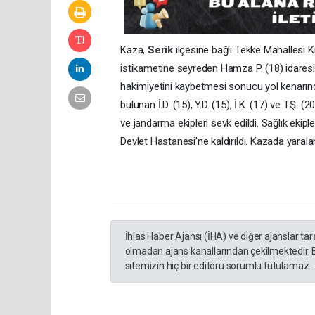
Kaza,
Serik
ilçesine bağlı Tekke Mahallesi K
istikametine seyreden Hamza P. (18) idares
hakimiyetini kaybetmesi sonucu yol kenarınd
bulunan İ.D. (15), Y.D. (15), İ.K. (17) ve T.Ş. 
ve jandarma ekipleri sevk edildi. Sağlık ekipl
Devlet Hastanesi’ne kaldırıldı. Kazada yaralan
İhlas Haber Ajansı (İHA) ve diğer ajanslar ta
olmadan ajans kanallarından çekilmektedir. 
sitemizin hiç bir editörü sorumlu tutulamaz.