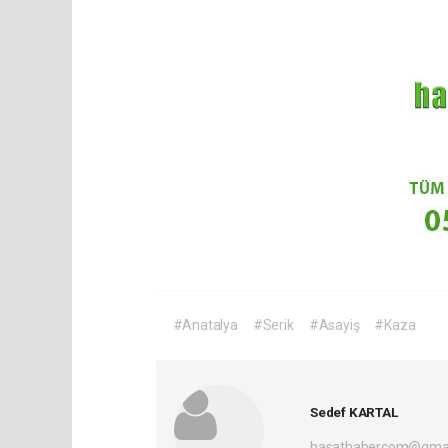
#Anatalya
#Serik
#Asayiş
#Kaza
Sedef KARTAL
hasathabercom@gmai