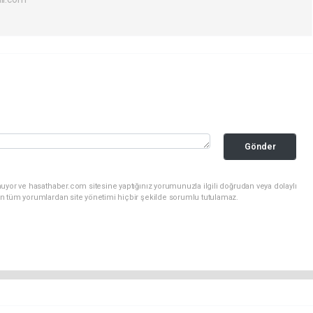
Gönder
uyor ve hasathaber.com sitesine yaptığınız yorumunuzla ilgili doğrudan veya dolaylı
n tüm yorumlardan site yönetimi hiçbir şekilde sorumlu tutulamaz.