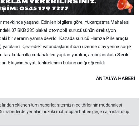
ır mevkiinde yaşandı. Edinilen bilgilere göre, Yukarıçatma Mahallesi
indeki 07 BKB 285 plakalı otomobil, sürücüsünün direksiyon
aki bir seranın yanına devrildi. Kazada sürücü Hamza P. ile araçta
(20) yaralandı. Çevredeki vatandaşların ihbarı üzerine olay yerine sağlık
eri tarafından ilk müdahaleleri yapılan yaralılar, ambulanslarla
Serik
an 5 kişinin hayati tehlikelerinin bulunmadığı öğrenildi.
ANTALYA HABERİ
rafından eklenen tüm haberler, sitemizin editörlerinin müdahalesi
Bu haberlerde yer alan hukuki muhataplar haberi geçen ajanslar olup