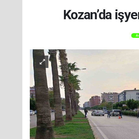
Kozan’da işye
A