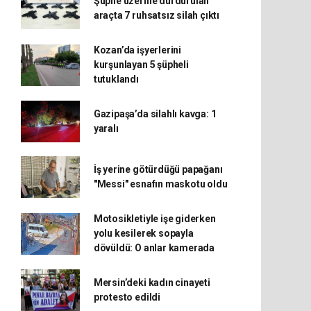
Şüphe üzerine durdurulan
araçta 7 ruhsatsız silah çıktı
Kozan’da işyerlerini
kurşunlayan 5 şüpheli
tutuklandı
Gazipaşa’da silahlı kavga: 1
yaralı
İş yerine götürdüğü papağanı
"Messi" esnafın maskotu oldu
Motosikletiyle işe giderken
yolu kesilerek sopayla
dövüldü: O anlar kamerada
Mersin’deki kadın cinayeti
protesto edildi