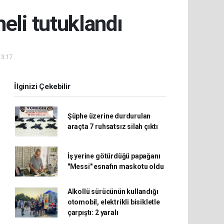
eli tutuklandı
13:17
İlginizi Çekebilir
Şüphe üzerine durdurulan
araçta 7 ruhsatsız silah çıktı
İş yerine götürdüğü papağanı
"Messi" esnafın maskotu oldu
Alkollü sürücünün kullandığı
otomobil, elektrikli bisikletle
çarpıştı: 2 yaralı