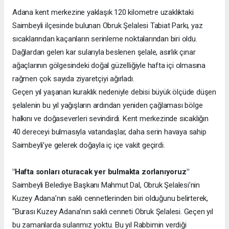
Adana kent merkezine yaklaşık 120 kilometre uzaklıktaki
Saimbeyli ilçesinde bulunan Obruk Şelalesi Tabiat Parkı, yaz
sıcaklarından kaçanların serinleme noktalarından biri oldu.
Dağlardan gelen kar sularıyla beslenen şelale, asırlık çınar
ağaçlarının gölgesindeki doğal güzelliğiyle hafta içi olmasına
rağmen çok sayıda ziyaretçiyi ağırladı.
Geçen yıl yaşanan kuraklık nedeniyle debisi büyük ölçüde düşen
şelalenin bu yıl yağışların ardından yeniden çağlaması bölge
halkını ve doğaseverleri sevindirdi. Kent merkezinde sıcaklığın
40 dereceyi bulmasıyla vatandaşlar, daha serin havaya sahip
Saimbeyli’ye gelerek doğayla iç içe vakit geçirdi.
"Hafta sonları oturacak yer bulmakta zorlanıyoruz"
Saimbeyli Belediye Başkanı Mahmut Dal, Obruk Şelalesi’nin
Kuzey Adana’nın saklı cennetlerinden biri olduğunu belirterek,
"Burası Kuzey Adana’nın saklı cenneti Obruk Şelalesi. Geçen yıl
bu zamanlarda sularımız yoktu. Bu yıl Rabbimin verdiği