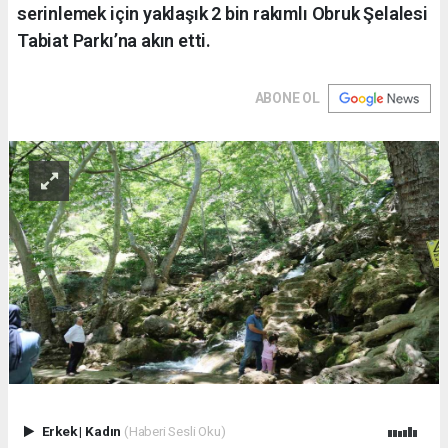
serinlemek için yaklaşık 2 bin rakımlı Obruk Şelalesi
Tabiat Parkı’na akın etti.
ABONE OL
Erkek
|
Kadın
(Haberi Sesli Oku)