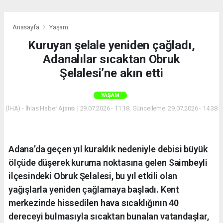
Anasayfa
Yaşam
Kuruyan şelale yeniden çağladı,
Adanalılar sıcaktan Obruk
Şelalesi’ne akın etti
YAŞAM
(İHA) - İhlas Haber Ajansı | 29.07.2026 - 11:18, Güncelleme: 29.07.2026 - 14:38
Adana’da geçen yıl kuraklık nedeniyle debisi büyük
ölçüde düşerek kuruma noktasına gelen Saimbeyli
ilçesindeki Obruk Şelalesi, bu yıl etkili olan
yağışlarla yeniden çağlamaya başladı. Kent
merkezinde hissedilen hava sıcaklığının 40
dereceyi bulmasıyla sıcaktan bunalan vatandaşlar,