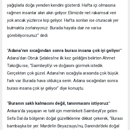
yağışlarla doğa yeniden kendini gösterdi. Hafta içi olmasına
rağmen insanlar akın akın geliyor. Elimizde net rakamsal veri
yok ancak yüzlerce kişi geliyor. Hafta sonları ise oturacak yer
bulmakta zorlanıyoruz. Burada hayata dair ne varsa
görebiliyorsunuz" dedi.
"Adana’nın sıcağından sonra burası insana çok iyi geliyor"
Adana’dan Obruk Şelalesi’ne ilk kez geldiğini belirten Ahmet
Takoğlu ise, "Saimbeyli’yi ve doğasını görmek istedik.
Gerçekten çok güzel. Adana’nın sıcağıyla arasında çok büyük
fark var. Burada hava oldukça serin. Adana sıcağından sonra
burası insana çok iyi geliyor" diye konuştu.
"Buranın saklı kalmasını değil, tanınmasını istiyoruz"
Ankara’da yaşayan ve tatil için memleketi Saimbeyli’ye gelen
Sefa Dal da bölgenin doğal güzelliklerine dikkat çekerek, "Burası
bambaşka bir yer. Mardin’in Beyazsuyu’nu, Darende’deki doğal