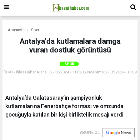
Anasayfa
Spor
Antalya’da kutlamalara damga
vuran dostluk görüntüsü
SPOR
(İHA) - İhlas Haber Ajansı | 27.05.2024 - 11:03, Güncelleme: 27.05.2024 - 11:09
Antalya’da Galatasaray’ın şampiyonluk
kutlamalarına Fenerbahçe forması ve omzunda
çocuğuyla katılan bir kişi birliktelik mesajı verdi
ABONE OL