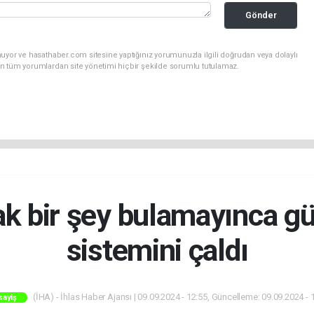
Gönder
uyor ve hasathaber.com sitesine yaptığınız yorumunuzla ilgili doğrudan veya dolaylı
n tüm yorumlardan site yönetimi hiçbir şekilde sorumlu tutulamaz.
k bir şey bulamayınca g
sistemini çaldı
(İHA) - İhlas Haber Ajansı | 09.09.2024 - 12:55, Güncelleme: 09.09.2024 - 
sayiş