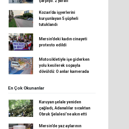
çarpıştı: 2 yaralı
Kozan’da işyerlerini
kurşunlayan 5 şüpheli
tutuklandı
Mersin’deki kadın cinayeti
protesto edildi
Motosikletiyle işe giderken
yolu kesilerek sopayla
dövüldü: O anlar kamerada
En Çok Okunanlar
Kuruyan şelale yeniden
çağladı, Adanalılar sıcaktan
Obruk Şelalesi’ne akın etti
Mersin’de yaz aylarının