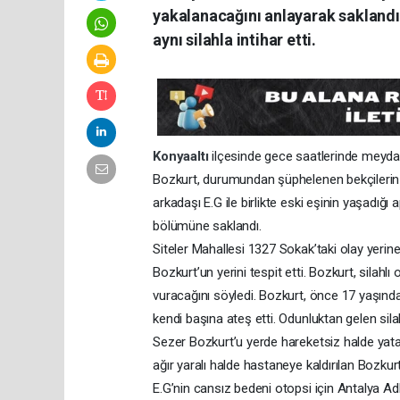
yakalanacağını anlayarak saklandı
aynı silahla intihar etti.
Konyaaltı
ilçesinde gece saatlerinde meyda
Bozkurt, durumundan şüphelenen bekçilerin ki
arkadaşı E.G ile birlikte eski eşinin yaşadığı
bölümüne saklandı.
Siteler Mahallesi 1327 Sokak’taki olay yerine
Bozkurt’un yerini tespit etti. Bozkurt, silah
vuracağını söyledi. Bozkurt, önce 17 yaşında
kendi başına ateş etti. Odunluktan gelen silah
Sezer Bozkurt’u yerde hareketsiz halde yatark
ağır yaralı halde hastaneye kaldırılan Bozkur
E.G’nin cansız bedeni otopsi için Antalya Adli