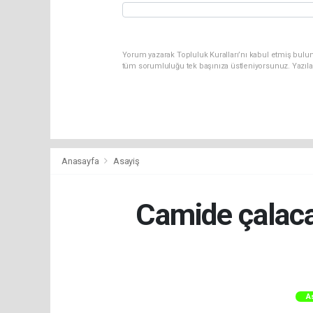
Yorum yazarak Topluluk Kuralları’nı kabul etmiş bulun
tüm sorumluluğu tek başınıza üstleniyorsunuz. Yazıla
Anasayfa
Asayiş
Camide çalaca
A