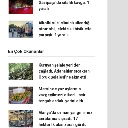
Gazipaşa’da silahlı kavga: 1
yaralı
Alkollü sürücünün kullandığı
otomobil, elektrikli bisikletle
çarpıştı: 2 yaralı
En Çok Okunanlar
Kuruyan şelale yeniden
çağladı, Adanalılar sıcaktan
Obruk Şelalesi’ne akın etti
Mersin’de yaz aylarının
vazgeçilmezi dikenli incir
tezgahlardaki yerini aldı
Alanya’da orman yangını muz
seralarına sıçradı: 17
hektarlık alan zarar gördü