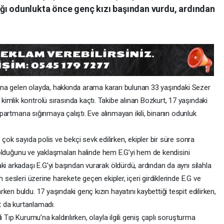
ğı odunlukta önce genç kızı başından vurdu, ardından
na gelen olayda, hakkında arama kararı bulunan 33 yaşındaki Sezer
mlik kontrolü sırasında kaçtı. Takibe alınan Bozkurt, 17 yaşındaki
 apartmana sığınmaya çalıştı. Eve alınmayan ikili, binanın odunluk
 çok sayıda polis ve bekçi sevk edilirken, ekipler bir süre sonra
lı olduğunu ve yaklaşmaları halinde hem E.G’yi hem de kendisini
ki arkadaşı E.G’yi başından vurarak öldürdü, ardından da aynı silahla
 sesleri üzerine harekete geçen ekipler, içeri girdiklerinde E.G ve
en buldu. 17 yaşındaki genç kızın hayatını kaybettiği tespit edilirken,
t da kurtarılamadı.
 Tıp Kurumu’na kaldırılırken, olayla ilgili geniş çaplı soruşturma