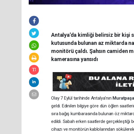
Antalya’da kimliği belirsiz bir ki
kutusunda bulunan az miktarda naki
monitörü çaldı. Şahsın camiden mal
kamerasına yansıdı
Olay 7 Eylül tarihinde Antalya’nın
Muratpaş
geldi. Edinilen bilgiye göre dün öğlen saatle
sıra bağış kumbarasında bulunan öz miktarda n
edildi. Sabah erken saatlerde gerçekleştiği be
cihazı ve monitörün kablolarından sökülerek 