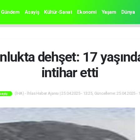
Gündem
Asayiş
Kültür-Sanat
Ekonomi
Yaşam
Dünya
nlukta dehşet: 17 yaşında
intihar etti
(İHA) - İhlas Haber Ajansı | 25.04.2025 - 13:25, Güncelleme: 25.04.2025 - 
sayiş