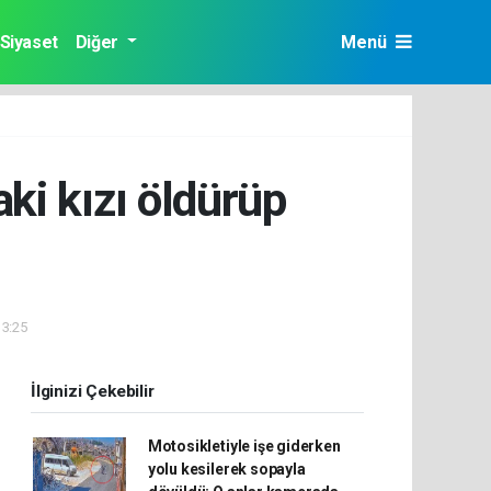
Siyaset
Diğer
Menü
ki kızı öldürüp
13:25
İlginizi Çekebilir
Motosikletiyle işe giderken
yolu kesilerek sopayla