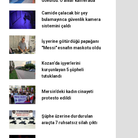
dövüldü: O anlar kamerada
Camide çalacak bir şey
bulamayınca güvenlik kamera
sistemini çaldı
İş yerine götürdüğü papağanı
"Messi" esnafın maskotu oldu
Kozan’da işyerlerini
kurşunlayan 5 şüpheli
tutuklandı
Mersin’deki kadın cinayeti
protesto edildi
Şüphe üzerine durdurulan
araçta 7 ruhsatsız silah çıktı