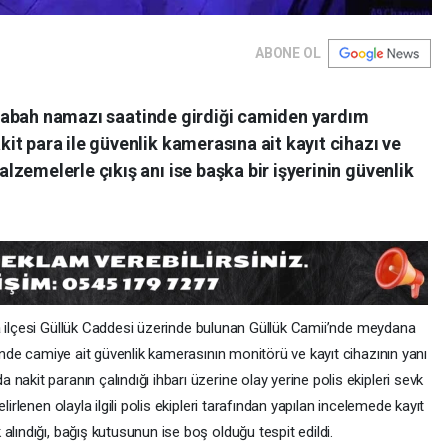
ABONE OL
şi sabah namazı saatinde girdiği camiden yardım
t para ile güvenlik kamerasına ait kayıt cihazı ve
zemelerle çıkış anı ise başka bir işyerinin güvenlik
a
ilçesi Güllük Caddesi üzerinde bulunan Güllük Camii’nde meydana
rinde camiye ait güvenlik kamerasının monitörü ve kayıt cihazının yanı
akit paranın çalındığı ihbarı üzerine olay yerine polis ekipleri sevk
lirlenen olayla ilgili polis ekipleri tarafından yapılan incelemede kayıt
alındığı, bağış kutusunun ise boş olduğu tespit edildi.