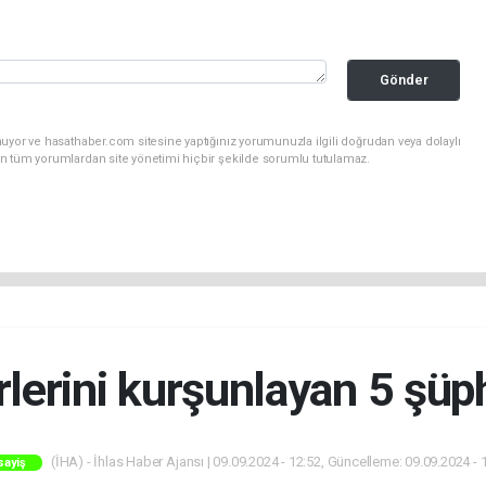
Gönder
uyor ve hasathaber.com sitesine yaptığınız yorumunuzla ilgili doğrudan veya dolaylı
n tüm yorumlardan site yönetimi hiçbir şekilde sorumlu tutulamaz.
rlerini kurşunlayan 5 şüph
(İHA) - İhlas Haber Ajansı | 09.09.2024 - 12:52, Güncelleme: 09.09.2024 - 
sayiş