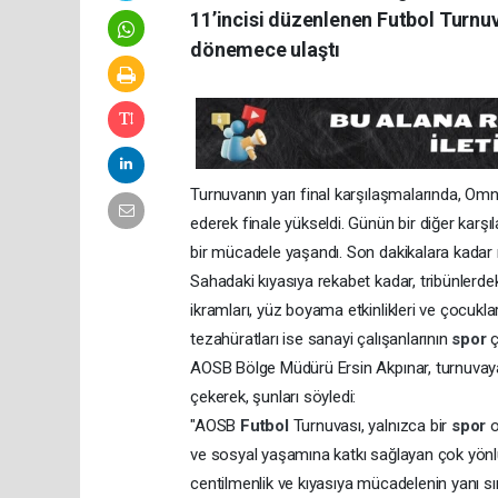
11’incisi düzenlenen Futbol Turnuva
dönemece ulaştı
Turnuvanın yarı final karşılaşmalarında, Omni
ederek finale yükseldi. Günün bir diğer kar
bir mücadele yaşandı. Son dakikalara kadar
Sahadaki kıyasıya rekabet kadar, tribünlerd
ikramları, yüz boyama etkinlikleri ve çocuklara 
tezahüratları ise sanayi çalışanlarının
spor
ç
AOSB Bölge Müdürü Ersin Akpınar, turnuvaya i
çekerek, şunları söyledi:
"AOSB
Futbol
Turnuvası, yalnızca bir
spor
o
ve sosyal yaşamına katkı sağlayan çok yönlü
centilmenlik ve kıyasıya mücadelenin yanı sı