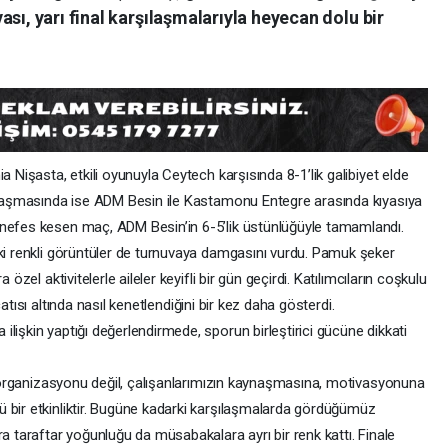
sı, yarı final karşılaşmalarıyla heyecan dolu bir
a Nişasta, etkili oyunuyla Ceytech karşısında 8-1’lik galibiyet elde
şılaşmasında ise ADM Besin ile Kastamonu Entegre arasında kıyasıya
 nefes kesen maç, ADM Besin’in 6-5’lik üstünlüğüyle tamamlandı.
eki renkli görüntüler de turnuvaya damgasını vurdu. Pamuk şeker
özel aktivitelerle aileler keyifli bir gün geçirdi. Katılımcıların coşkulu
atısı altında nasıl kenetlendiğini bir kez daha gösterdi.
lişkin yaptığı değerlendirmede, sporun birleştirici gücüne dikkati
rganizasyonu değil, çalışanlarımızın kaynaşmasına, motivasyonuna
 bir etkinliktir. Bugüne kadarki karşılaşmalarda gördüğümüz
ra taraftar yoğunluğu da müsabakalara ayrı bir renk kattı. Finale