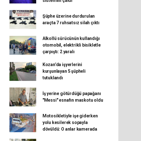
sistemini çaldı
Şüphe üzerine durdurulan
araçta 7 ruhsatsız silah çıktı
Alkollü sürücünün kullandığı
otomobil, elektrikli bisikletle
çarpıştı: 2 yaralı
Kozan’da işyerlerini
kurşunlayan 5 şüpheli
tutuklandı
İş yerine götürdüğü papağanı
"Messi" esnafın maskotu oldu
Motosikletiyle işe giderken
yolu kesilerek sopayla
dövüldü: O anlar kamerada