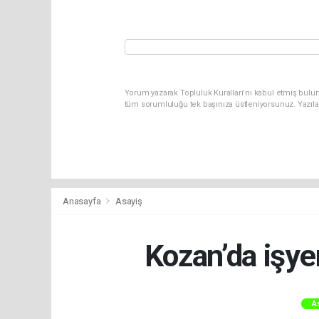
Yorum yazarak Topluluk Kuralları’nı kabul etmiş bulun
tüm sorumluluğu tek başınıza üstleniyorsunuz. Yazıla
Anasayfa
Asayiş
Kozan’da işye
A