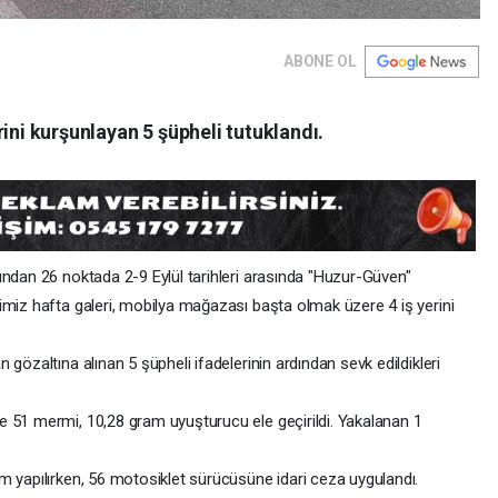
ABONE OL
ini kurşunlayan 5 şüpheli tutuklandı.
fından 26 noktada 2-9 Eylül tarihleri arasında "Huzur-Güven"
imiz hafta galeri, mobilya mağazası başta olmak üzere 4 iş yerini
gözaltına alınan 5 şüpheli ifadelerinin ardından sevk edildikleri
 51 mermi, 10,28 gram uyuşturucu ele geçirildi. Yakalanan 1
m yapılırken, 56 motosiklet sürücüsüne idari ceza uygulandı.