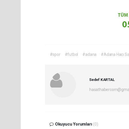
#spor
#futbol
#adana
#Adana Hacı Sa
Sedef KARTAL
hasathabercom@gmai
Okuyucu Yorumları
(0)