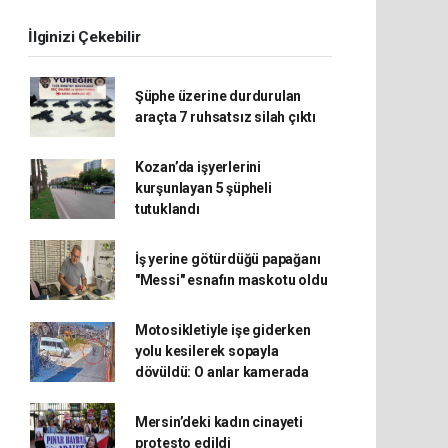
İlginizi Çekebilir
Şüphe üzerine durdurulan
araçta 7 ruhsatsız silah çıktı
Kozan’da işyerlerini
kurşunlayan 5 şüpheli
tutuklandı
İş yerine götürdüğü papağanı
"Messi" esnafın maskotu oldu
Motosikletiyle işe giderken
yolu kesilerek sopayla
dövüldü: O anlar kamerada
Mersin’deki kadın cinayeti
protesto edildi