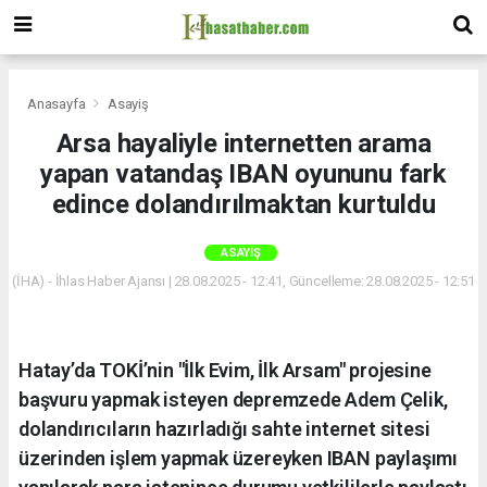
Anasayfa
Asayiş
Arsa hayaliyle internetten arama
yapan vatandaş IBAN oyununu fark
edince dolandırılmaktan kurtuldu
ASAYIŞ
(İHA) - İhlas Haber Ajansı | 28.08.2025 - 12:41, Güncelleme: 28.08.2025 - 12:51
Hatay’da TOKİ’nin "İlk Evim, İlk Arsam" projesine
başvuru yapmak isteyen depremzede Adem Çelik,
dolandırıcıların hazırladığı sahte internet sitesi
üzerinden işlem yapmak üzereyken IBAN paylaşımı