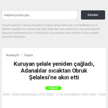
Gönder
Yorum yazarak Topluluk Kuralları’nı kabul etmiş bulunuyor ve hasathaber.com
sitesine yaptığınız yorumunuzla ilgili doğrudan veya dolaylı tüm sorumluluğu tek
başınıza üstleniyorsunuz. Yazılan tüm yorumlardan site yönetimi hiçbir şekilde
sorumlu tutulamaz.
Anasayfa
Yaşam
Kuruyan şelale yeniden çağladı,
Adanalılar sıcaktan Obruk
Şelalesi’ne akın etti
YAŞAM
(İHA) - İhlas Haber Ajansı | 29.07.2026 - 11:18, Güncelleme: 29.07.2026 - 14:38