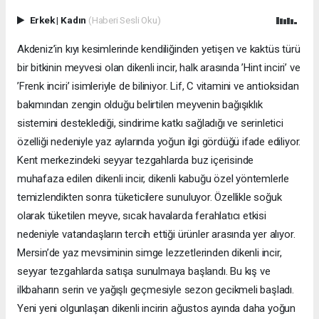
Erkek
|
Kadın
(Haberi Sesli Oku)
Akdeniz’in kıyı kesimlerinde kendiliğinden yetişen ve kaktüs türü
bir bitkinin meyvesi olan dikenli incir, halk arasında ’Hint inciri’ ve
’Frenk inciri’ isimleriyle de biliniyor. Lif, C vitamini ve antioksidan
bakımından zengin olduğu belirtilen meyvenin bağışıklık
sistemini desteklediği, sindirime katkı sağladığı ve serinletici
özelliği nedeniyle yaz aylarında yoğun ilgi gördüğü ifade ediliyor.
Kent merkezindeki seyyar tezgahlarda buz içerisinde
muhafaza edilen dikenli incir, dikenli kabuğu özel yöntemlerle
temizlendikten sonra tüketicilere sunuluyor. Özellikle soğuk
olarak tüketilen meyve, sıcak havalarda ferahlatıcı etkisi
nedeniyle vatandaşların tercih ettiği ürünler arasında yer alıyor.
Mersin’de yaz mevsiminin simge lezzetlerinden dikenli incir,
seyyar tezgahlarda satışa sunulmaya başlandı. Bu kış ve
ilkbaharın serin ve yağışlı geçmesiyle sezon gecikmeli başladı.
Yeni yeni olgunlaşan dikenli incirin ağustos ayında daha yoğun