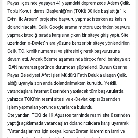
Payas ilçesinde yaşayan 41 yaşındaki depremzede Adem Çelik,
Toplu Konut İdaresi Başkanlığı’nın (TOKİ) 30 ilde başlattığı "İlk
Evim, İlk Arsam" projesine başvuru yapmak isterken az kalsın
dolandırılacaktı. Çelik, Google arama motoru üzerinden başvuru
yapmak istediği sırada karşısına çıkan bir siteye giriş yaptı. Site
üzerinden e-Devlet’in ara yüzüne benzer bir siteye yönlendirilen
Çelik, T.C. kimlik numarası ve şifresini girerek başvurusuna
devam etti. Ancak ödeme aşamasında birçok farklı bankaya ait
IBAN numarası görünce durumdan şüphelendi. Bunun üzerine
Payas Belediyesi Afet İşleri Müdürü Fatih Beluk’a ulaşan Çelik,
aldığı uyarıyla son anda dolandırılmaktan kurtuldu. Yetkili,
vatandaşlara internet üzerinden yapılacak tüm başvurularda
yalnızca TOKİ’nin resmi sitesi ve e-Devlet kapısı üzerinden
işlem yapmaları yönünde uyarılarda bulundu.
Öte yandan, TOKİ de 19 Ağustos tarihinde resmi site üzerinden
yaptığı açıklamada vatandaşları dolandırıcılıklara karşı uyararak
"Vatandaşlarımız için sosyal konut üreten İdaremizin ismi ve