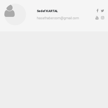
Sedef KARTAL
hasathabercom@gmail.com
Okuyucu Yorumları
(0)
Gönder
Yorum yazarak Topluluk Kuralları’nı kabul etmiş bulunuyor ve hasathaber.com
sitesine yaptığınız yorumunuzla ilgili doğrudan veya dolaylı tüm sorumluluğu tek
başınıza üstleniyorsunuz. Yazılan tüm yorumlardan site yönetimi hiçbir şekilde
sorumlu tutulamaz.