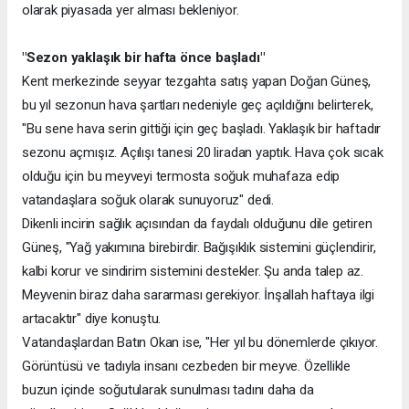
olarak piyasada yer alması bekleniyor.
"Sezon yaklaşık bir hafta önce başladı"
Kent merkezinde seyyar tezgahta satış yapan Doğan Güneş,
bu yıl sezonun hava şartları nedeniyle geç açıldığını belirterek,
"Bu sene hava serin gittiği için geç başladı. Yaklaşık bir haftadır
sezonu açmışız. Açılışı tanesi 20 liradan yaptık. Hava çok sıcak
olduğu için bu meyveyi termosta soğuk muhafaza edip
vatandaşlara soğuk olarak sunuyoruz" dedi.
Dikenli incirin sağlık açısından da faydalı olduğunu dile getiren
Güneş, "Yağ yakımına birebirdir. Bağışıklık sistemini güçlendirir,
kalbi korur ve sindirim sistemini destekler. Şu anda talep az.
Meyvenin biraz daha sararması gerekiyor. İnşallah haftaya ilgi
artacaktır" diye konuştu.
Vatandaşlardan Batın Okan ise, "Her yıl bu dönemlerde çıkıyor.
Görüntüsü ve tadıyla insanı cezbeden bir meyve. Özellikle
buzun içinde soğutularak sunulması tadını daha da