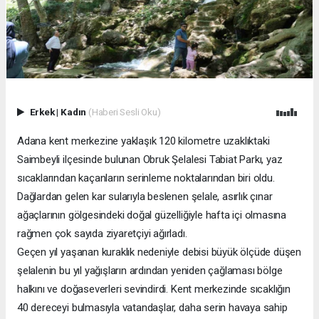
Erkek
|
Kadın
(Haberi Sesli Oku)
Adana kent merkezine yaklaşık 120 kilometre uzaklıktaki
Saimbeyli ilçesinde bulunan Obruk Şelalesi Tabiat Parkı, yaz
sıcaklarından kaçanların serinleme noktalarından biri oldu.
Dağlardan gelen kar sularıyla beslenen şelale, asırlık çınar
ağaçlarının gölgesindeki doğal güzelliğiyle hafta içi olmasına
rağmen çok sayıda ziyaretçiyi ağırladı.
Geçen yıl yaşanan kuraklık nedeniyle debisi büyük ölçüde düşen
şelalenin bu yıl yağışların ardından yeniden çağlaması bölge
halkını ve doğaseverleri sevindirdi. Kent merkezinde sıcaklığın
40 dereceyi bulmasıyla vatandaşlar, daha serin havaya sahip