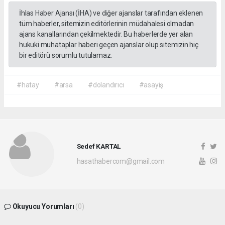
İhlas Haber Ajansı (İHA) ve diğer ajanslar tarafından eklenen
tüm haberler, sitemizin editörlerinin müdahalesi olmadan
ajans kanallarından çekilmektedir. Bu haberlerde yer alan
hukuki muhataplar haberi geçen ajanslar olup sitemizin hiç
bir editörü sorumlu tutulamaz.
#hatay
#arsa
#dolandırıcı
#asayiş
Sedef KARTAL
hasathabercom@gmail.com
Okuyucu Yorumları
(0)