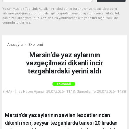
Yorum yazarak Topluluk Kuralları’nı kabul etmiş bulunuyor ve hasathaber.com
sitesine yaptığınız yorumunuzla ilgili doğrudan veya dolaylı tüm sorumluluğu tek
başınıza üstleniyorsunuz. Yazılan tüm yorumlardan site yönetimi hiçbir şekilde
sorumlu tutulamaz.
Anasayfa
Ekonomi
Mersin’de yaz aylarının
vazgeçilmezi dikenli incir
tezgahlardaki yerini aldı
EKONOMI
(İHA) - İhlas Haber Ajansı | 29.07.2026 - 11:13, Güncelleme: 29.07.2026 - 14:38
Mersin’de yaz aylarının sevilen lezzetlerinden
dikenli incir, seyyar tezgahlarda tanesi 20 liradan