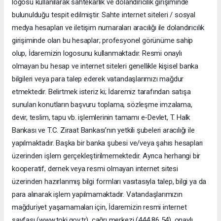
logosu kullanılarak sahtekârlık ve dolandırıcılık girişiminde
bulunulduğu tespit edilmiştir. Sahte internet siteleri / sosyal
medya hesapları ve iletişim numaraları aracılığı ile dolandırıcılık
girişiminde olan bu hesaplar; profesyonel görünüme sahip
olup, İdaremizin logosunu kullanmaktadır. Resmi onaylı
olmayan bu hesap ve internet siteleri genellikle kişisel banka
bilgileri veya para talep ederek vatandaşlarımızı mağdur
etmektedir. Belirtmek isteriz ki; İdaremiz tarafından satışa
sunulan konutların başvuru toplama, sözleşme imzalama,
devir, teslim, tapu vb. işlemlerinin tamamı e-Devlet, T. Halk
Bankası ve T.C. Ziraat Bankası’nın yetkili şubeleri aracılığı ile
yapılmaktadır. Başka bir banka şubesi ve/veya şahıs hesapları
üzerinden işlem gerçekleştirilmemektedir. Ayrıca herhangi bir
kooperatif, dernek veya resmi olmayan internet sitesi
üzerinden hazırlanmış bilgi formları vasıtasıyla talep, bilgi ya da
para alınarak işlem yapılmamaktadır. Vatandaşlarımızın
mağduriyet yaşamamaları için, İdaremizin resmi internet
sayfası (www.toki.gov.tr), çağrı merkezi (444 86 54), onaylı