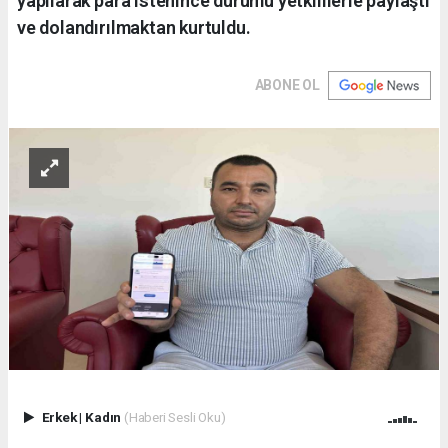
yapılarak para istenince durumu yetkililerle paylaştı
ve dolandırılmaktan kurtuldu.
ABONE OL
Erkek
|
Kadın
(Haberi Sesli Oku)