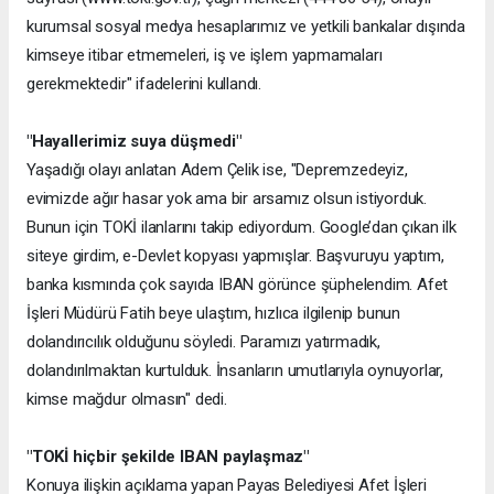
kurumsal sosyal medya hesaplarımız ve yetkili bankalar dışında
kimseye itibar etmemeleri, iş ve işlem yapmamaları
gerekmektedir" ifadelerini kullandı.
"Hayallerimiz suya düşmedi"
Yaşadığı olayı anlatan Adem Çelik ise, "Depremzedeyiz,
evimizde ağır hasar yok ama bir arsamız olsun istiyorduk.
Bunun için TOKİ ilanlarını takip ediyordum. Google’dan çıkan ilk
siteye girdim, e-Devlet kopyası yapmışlar. Başvuruyu yaptım,
banka kısmında çok sayıda IBAN görünce şüphelendim. Afet
İşleri Müdürü Fatih beye ulaştım, hızlıca ilgilenip bunun
dolandırıcılık olduğunu söyledi. Paramızı yatırmadık,
dolandırılmaktan kurtulduk. İnsanların umutlarıyla oynuyorlar,
kimse mağdur olmasın" dedi.
"TOKİ hiçbir şekilde IBAN paylaşmaz"
Konuya ilişkin açıklama yapan Payas Belediyesi Afet İşleri