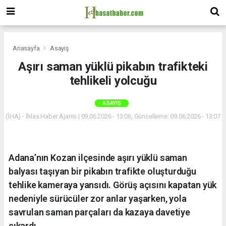
Anasayfa
Asayiş
Aşırı saman yüklü pikabın trafikteki
tehlikeli yolcuğu
ASAYIŞ
(İHA) - İhlas Haber Ajansı | 09.06.2026 - 13:06, Güncelleme: 09.06.2026 - 13:07
Adana’nın Kozan ilçesinde aşırı yüklü saman
balyası taşıyan bir pikabın trafikte oluşturduğu
tehlike kameraya yansıdı. Görüş açısını kapatan yük
nedeniyle sürücüler zor anlar yaşarken, yola
savrulan saman parçaları da kazaya davetiye
çıkardı.