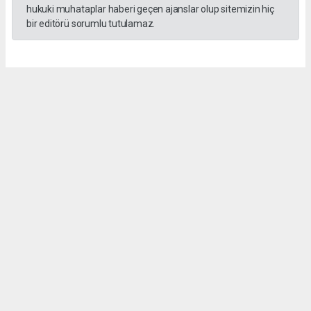
hukuki muhataplar haberi geçen ajanslar olup sitemizin hiç
bir editörü sorumlu tutulamaz.
Sedef KARTAL
hasathabercom@gmail.com
Okuyucu Yorumları
(0)
Gönder
Yorum yazarak Topluluk Kuralları’nı kabul etmiş bulunuyor ve hasathaber.com
sitesine yaptığınız yorumunuzla ilgili doğrudan veya dolaylı tüm sorumluluğu tek