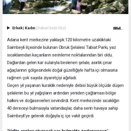
Erkek
|
Kadın
(Haberi Sesli Oku)
Adana kent merkezine yaklaşık 120 kilometre uzaklıktaki
Saimbeyli ilçesinde bulunan Obruk Şelalesi Tabiat Parkı, yaz
sıcaklarından kaçanların serinleme noktalarından biri oldu.
Dağlardan gelen kar sularıyla beslenen şelale, asırlık çınar
ağaçlarının gölgesindeki doğal güzelliğiyle hafta içi olmasına
rağmen çok sayıda ziyaretçiyi ağırladı.
Geçen yıl yaşanan kuraklık nedeniyle debisi büyük ölçüde düşen
şelalenin bu yıl yağışların ardından yeniden çağlaması bölge
halkını ve doğaseverleri sevindirdi. Kent merkezinde sıcaklığın
40 dereceyi bulmasıyla vatandaşlar, daha serin havaya sahip
Saimbeyli’ye gelerek doğayla iç içe vakit geçirdi.
"Hafta sonları oturacak yer bulmakta zorlanıyoruz"