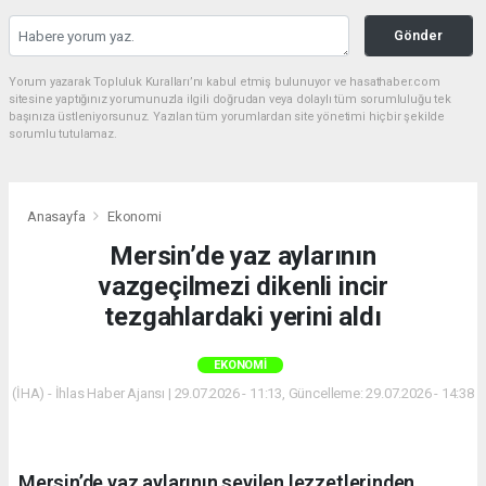
Gönder
Yorum yazarak Topluluk Kuralları’nı kabul etmiş bulunuyor ve hasathaber.com
sitesine yaptığınız yorumunuzla ilgili doğrudan veya dolaylı tüm sorumluluğu tek
başınıza üstleniyorsunuz. Yazılan tüm yorumlardan site yönetimi hiçbir şekilde
sorumlu tutulamaz.
Anasayfa
Ekonomi
Mersin’de yaz aylarının
vazgeçilmezi dikenli incir
tezgahlardaki yerini aldı
EKONOMI
(İHA) - İhlas Haber Ajansı | 29.07.2026 - 11:13, Güncelleme: 29.07.2026 - 14:38
Mersin’de yaz aylarının sevilen lezzetlerinden