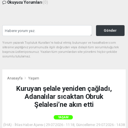
Okuyucu Yorumları
(0)
Gönder
Yorum yazarak Topluluk Kuralları’nı kabul etmiş bulunuyor ve hasathaber.com
sitesine yaptığınız yorumunuzla ilgili doğrudan veya dolaylı tüm sorumluluğu tek
başınıza üstleniyorsunuz. Yazılan tüm yorumlardan site yönetimi hiçbir şekilde
sorumlu tutulamaz.
Anasayfa
Yaşam
Kuruyan şelale yeniden çağladı,
Adanalılar sıcaktan Obruk
Şelalesi’ne akın etti
YAŞAM
(İHA) - İhlas Haber Ajansı | 29.07.2026 - 11:18, Güncelleme: 29.07.2026 - 14:38