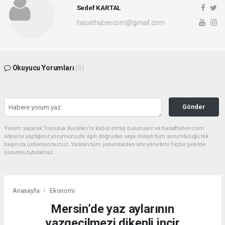
Sedef KARTAL
hasathabercom@gmail.com
Okuyucu Yorumları
(0)
Gönder
Yorum yazarak Topluluk Kuralları’nı kabul etmiş bulunuyor ve hasathaber.com
sitesine yaptığınız yorumunuzla ilgili doğrudan veya dolaylı tüm sorumluluğu tek
başınıza üstleniyorsunuz. Yazılan tüm yorumlardan site yönetimi hiçbir şekilde
sorumlu tutulamaz.
Anasayfa
Ekonomi
Mersin’de yaz aylarının
vazgeçilmezi dikenli incir