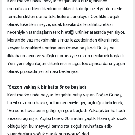
Kent merkezindeki seyyar tezgahlarda buz içerisinde
muhafaza edilen dikenli incir, dikenli kabuğu özel yöntemlerle
temizlendikten sonra tüketicilere sunuluyor. Özellikle soğuk
olarak tüketilen meyve, sıcak havalarda ferahlatıcı etkisi
nedeniyle vatandaşların tercih ettiği ürünler arasında yer alıyor.
Mersin’de yaz mevsiminin simge lezzetlerinden dikenli incir,
seyyar tezgahlarda satışa sunulmaya başlandı. Bu kış ve
ilkbaharın serin ve yağışlı geçmesiyle sezon gecikmeli başladı.
Yeni yeni olgunlaşan dikenli incirin ağustos ayında daha yoğun
olarak piyasada yer alması bekleniyor.
"Sezon yaklaşık bir hafta önce başladı"
Kent merkezinde seyyar tezgahta satış yapan Doğan Güneş,
bu yıl sezonun hava şartları nedeniyle geç açıldığını belirterek,
"Bu sene hava serin gittiği için geç başladı. Yaklaşık bir haftadır
sezonu açmışız. Açılışı tanesi 20 liradan yaptık. Hava çok sıcak
olduğu için bu meyveyi termosta soğuk muhafaza edip
vatandaşlara soğuk olarak sunuyoruz" dedi.