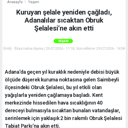
Anasayfa
Yaşam
Kuruyan şelale yeniden çağladı,
Adanalılar sıcaktan Obruk
Şelalesi’ne akın etti
YAŞAM
(İHA) - İhlas Haber Ajansı | 29.07.2026 - 11:18, Güncelleme: 29.07.2026 - 14:38
Adana’da geçen yıl kuraklık nedeniyle debisi büyük
ölçüde düşerek kuruma noktasına gelen Saimbeyli
ilçesindeki Obruk Şelalesi, bu yıl etkili olan
yağışlarla yeniden çağlamaya başladı. Kent
merkezinde hissedilen hava sıcaklığının 40
dereceyi bulmasıyla sıcaktan bunalan vatandaşlar,
serinlemek için yaklaşık 2 bin rakımlı Obruk Şelalesi
Tabiat Parkı’na akın etti.