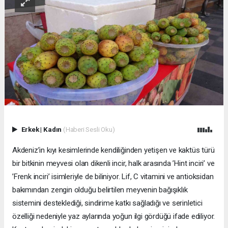
Erkek
|
Kadın
(Haberi Sesli Oku)
Akdeniz’in kıyı kesimlerinde kendiliğinden yetişen ve kaktüs türü
bir bitkinin meyvesi olan dikenli incir, halk arasında ’Hint inciri’ ve
’Frenk inciri’ isimleriyle de biliniyor. Lif, C vitamini ve antioksidan
bakımından zengin olduğu belirtilen meyvenin bağışıklık
sistemini desteklediği, sindirime katkı sağladığı ve serinletici
özelliği nedeniyle yaz aylarında yoğun ilgi gördüğü ifade ediliyor.