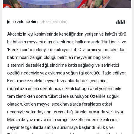
Erkek
|
Kadın
(Haberi Sesli Oku)
Akdeniz’in kıyı kesimlerinde kendiliğinden yetişen ve kaktüs türü
bir bitkinin meyvesi olan dikenli incir, halk arasında ’Hint inciri’ ve
’Frenk inciri’ isimleriyle de biliniyor. Lif, C vitamini ve antioksidan
bakımından zengin olduğu belirtilen meyvenin bağışıklık
sistemini desteklediği, sindirime katkı sağladığı ve serinletici
özelliği nedeniyle yaz aylarında yoğun ilgi gördüğü ifade ediliyor.
Kent merkezindeki seyyar tezgahlarda buz içerisinde
muhafaza edilen dikenli incir, dikenli kabuğu özel yöntemlerle
temizlendikten sonra tüketicilere sunuluyor. Özellikle soğuk
olarak tüketilen meyve, sıcak havalarda ferahlatıcı etkisi
nedeniyle vatandaşların tercih ettiği ürünler arasında yer alıyor.
Mersin’de yaz mevsiminin simge lezzetlerinden dikenli incir,
seyyar tezgahlarda satışa sunulmaya başlandı. Bu kış ve