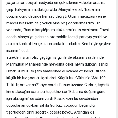
yaşananlar sosyal medyada en çok izlenen videolar arasına
girip Türkiye’nin mutluluğu oldu. Alanyalı esnaf, "Babamın
doğum günü deyince her şey değişti. Giyim mağazası yerine
market işletsem de çocuğu yine boş göndermezdim. Bir
yorumda, ’Bunun karşılığını mutlaka görürsün’ yazılmıştı. Ertesi
sabah Alanya’ya giderken otomobilin lastiği patlayıp yarıldı ve
aracım kontrolden çıktı son anda toparladım. Ben böyle şeylere
inanırım" dedi.
Yürekleri ısıtan olay geçtiğimiz günlerde akşam saatlerinde
Mahmutlar Mahallesi’nde meydana geldi. Giyim dükkanı sahibi
Ömer Gürbüz, akşam saatlerinde dükkanda oturduğu sırada
küçük bir kız çocuğu içeri girdi. Küçük kız, Gürbüz’e "Abi, 100
TL’lik tişört var mı?" diye sordu. Bunun üzerine Gürbüz, tişörtü
kime alacağını sorunca küçük kız ise "Babama doğum günü
için alacağım" cevabını verdi. Küçük kızın bu cevabından
duygulanan dükkan sahibi Gürbüz, çocuğun beğendiği
tişörtlerden birini seçerek poşete koydu. Ardından kız