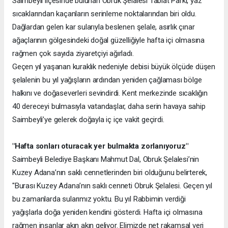
Saimbeyli ilçesinde bulunan Obruk Şelalesi Tabiat Parkı, yaz
sıcaklarından kaçanların serinleme noktalarından biri oldu.
Dağlardan gelen kar sularıyla beslenen şelale, asırlık çınar
ağaçlarının gölgesindeki doğal güzelliğiyle hafta içi olmasına
rağmen çok sayıda ziyaretçiyi ağırladı.
Geçen yıl yaşanan kuraklık nedeniyle debisi büyük ölçüde düşen
şelalenin bu yıl yağışların ardından yeniden çağlaması bölge
halkını ve doğaseverleri sevindirdi. Kent merkezinde sıcaklığın
40 dereceyi bulmasıyla vatandaşlar, daha serin havaya sahip
Saimbeyli’ye gelerek doğayla iç içe vakit geçirdi.
"Hafta sonları oturacak yer bulmakta zorlanıyoruz"
Saimbeyli Belediye Başkanı Mahmut Dal, Obruk Şelalesi’nin
Kuzey Adana’nın saklı cennetlerinden biri olduğunu belirterek,
"Burası Kuzey Adana’nın saklı cenneti Obruk Şelalesi. Geçen yıl
bu zamanlarda sularımız yoktu. Bu yıl Rabbimin verdiği
yağışlarla doğa yeniden kendini gösterdi. Hafta içi olmasına
rağmen insanlar akın akın geliyor. Elimizde net rakamsal veri