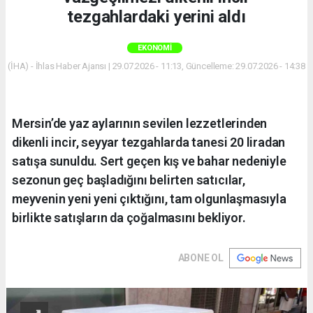
tezgahlardaki yerini aldı
EKONOMI
(İHA) - İhlas Haber Ajansı | 29.07.2026 - 11:13, Güncelleme: 29.07.2026 - 14:38
Mersin’de yaz aylarının sevilen lezzetlerinden
dikenli incir, seyyar tezgahlarda tanesi 20 liradan
satışa sunuldu. Sert geçen kış ve bahar nedeniyle
sezonun geç başladığını belirten satıcılar,
meyvenin yeni yeni çıktığını, tam olgunlaşmasıyla
birlikte satışların da çoğalmasını bekliyor.
ABONE OL