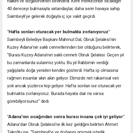
halkını ve doğaseverleri sevindirdi. Kent merkezinde sıcaklığın
40 dereceyi bulmasıyla vatandaşlar, daha serin havaya sahip
Saimbeyli’ye gelerek doğayla iç içe vakit geçirdi.
"Hafta sonları oturacak yer bulmakta zorlanıyoruz"
Saimbeyli Belediye Başkanı Mahmut Dal, Obruk Şelalesi’nin
Kuzey Adana’nın saklı cennetlerinden biri olduğunu belirterek,
"Burası Kuzey Adana’nın saklı cenneti Obruk Şelalesi. Geçen yıl
bu zamanlarda sularımız yoktu. Bu yıl Rabbimin verdiği
yağışlarla doğa yeniden kendini gösterdi. Hafta içi olmasına
rağmen insanlar akın akın geliyor. Elimizde net rakamsal veri
yok ancak yüzlerce kişi geliyor. Hafta sonları ise oturacak yer
bulmakta zorlanıyoruz. Burada hayata dair ne varsa
görebiliyorsunuz" dedi.
"Adana’nın sıcağından sonra burası insana çok iyi geliyor"
Adana’dan Obruk Şelalesi’ne ilk kez geldiğini belirten Ahmet
Takoğlu ise, "Saimbeyli’yi ve doğasını görmek istedik.