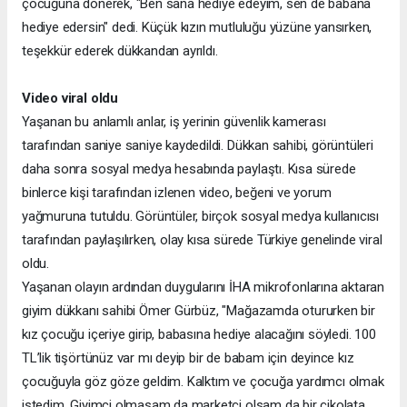
çocuğuna dönerek, "Ben sana hediye edeyim, sen de babana
hediye edersin" dedi. Küçük kızın mutluluğu yüzüne yansırken,
teşekkür ederek dükkandan ayrıldı.
Video viral oldu
Yaşanan bu anlamlı anlar, iş yerinin güvenlik kamerası
tarafından saniye saniye kaydedildi. Dükkan sahibi, görüntüleri
daha sonra sosyal medya hesabında paylaştı. Kısa sürede
binlerce kişi tarafından izlenen video, beğeni ve yorum
yağmuruna tutuldu. Görüntüler, birçok sosyal medya kullanıcısı
tarafından paylaşılırken, olay kısa sürede Türkiye genelinde viral
oldu.
Yaşanan olayın ardından duygularını İHA mikrofonlarına aktaran
giyim dükkanı sahibi Ömer Gürbüz, "Mağazamda otururken bir
kız çocuğu içeriye girip, babasına hediye alacağını söyledi. 100
TL’lik tişörtünüz var mı deyip bir de babam için deyince kız
çocuğuyla göz göze geldim. Kalktım ve çocuğa yardımcı olmak
istedim. Giyimci olmasam da marketçi olsam da bir çikolata