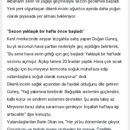
ilkbaharın serin ve yağışlı geçmesiyle sezon gecikmeli başladı.
Yeni yeni olgunlaşan dikenli incirin ağustos ayında daha yoğun
olarak piyasada yer alması bekleniyor.
"Sezon yaklaşık bir hafta önce başladı"
Kent merkezinde seyyar tezgahta satış yapan Doğan Güneş,
bu yıl sezonun hava şartları nedeniyle geç açıldığını belirterek,
"Bu sene hava serin gittiği için geç başladı. Yaklaşık bir haftadır
sezonu açmışız. Açılışı tanesi 20 liradan yaptık. Hava çok sıcak
olduğu için bu meyveyi termosta soğuk muhafaza edip
vatandaşlara soğuk olarak sunuyoruz" dedi.
Dikenli incirin sağlık açısından da faydalı olduğunu dile getiren
Güneş, "Yağ yakımına birebirdir. Bağışıklık sistemini güçlendirir,
kalbi korur ve sindirim sistemini destekler. Şu anda talep az.
Meyvenin biraz daha sararması gerekiyor. İnşallah haftaya ilgi
artacaktır" diye konuştu.
Vatandaşlardan Batın Okan ise, "Her yıl bu dönemlerde çıkıyor.
Görüntüsü ve tadıyla insanı cezbeden bir meyve. Özellikle