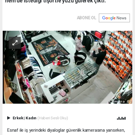
hem de istediği tişörtle yüzü gülerek çıktı.
ABONE OL
Erkek
|
Kadın
(Haberi Sesli Oku)
Esnaf ile iş yerindeki diyaloglar güvenlik kamerasına yansırken,