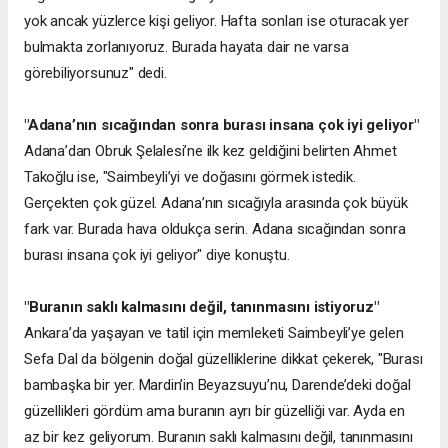
yok ancak yüzlerce kişi geliyor. Hafta sonları ise oturacak yer
bulmakta zorlanıyoruz. Burada hayata dair ne varsa
görebiliyorsunuz" dedi.
"Adana’nın sıcağından sonra burası insana çok iyi geliyor"
Adana’dan Obruk Şelalesi’ne ilk kez geldiğini belirten Ahmet
Takoğlu ise, "Saimbeyli’yi ve doğasını görmek istedik.
Gerçekten çok güzel. Adana’nın sıcağıyla arasında çok büyük
fark var. Burada hava oldukça serin. Adana sıcağından sonra
burası insana çok iyi geliyor" diye konuştu.
"Buranın saklı kalmasını değil, tanınmasını istiyoruz"
Ankara’da yaşayan ve tatil için memleketi Saimbeyli’ye gelen
Sefa Dal da bölgenin doğal güzelliklerine dikkat çekerek, "Burası
bambaşka bir yer. Mardin’in Beyazsuyu’nu, Darende’deki doğal
güzellikleri gördüm ama buranın ayrı bir güzelliği var. Ayda en
az bir kez geliyorum. Buranın saklı kalmasını değil, tanınmasını