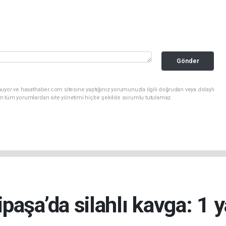
Gönder
uyor ve hasathaber.com sitesine yaptığınız yorumunuzla ilgili doğrudan veya dolaylı
n tüm yorumlardan site yönetimi hiçbir şekilde sorumlu tutulamaz.
paşa’da silahlı kavga: 1 y