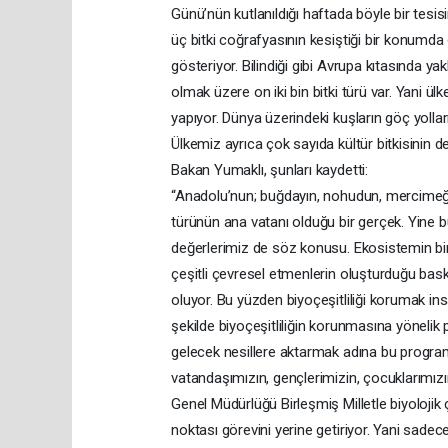
Günü’nün kutlanıldığı haftada böyle bir tesi
üç bitki coğrafyasının kesiştiği bir konumda 
gösteriyor. Bilindiği gibi Avrupa kıtasında ya
olmak üzere on iki bin bitki türü var. Yani ül
yapıyor. Dünya üzerindeki kuşların göç yollar
Ülkemiz ayrıca çok sayıda kültür bitkisinin de
Bakan Yumaklı, şunları kaydetti:
“Anadolu’nun; buğdayın, nohudun, mercimeğin,
türünün ana vatanı olduğu bir gerçek. Yine b
değerlerimiz de söz konusu. Ekosistemin bir 
çeşitli çevresel etmenlerin oluşturduğu baskı
oluyor. Bu yüzden biyoçeşitliliği korumak i
şekilde biyoçeşitliliğin korunmasına yönelik p
gelecek nesillere aktarmak adına bu programl
vatandaşımızın, gençlerimizin, çocuklarımız
Genel Müdürlüğü Birleşmiş Milletle biyolojik 
noktası görevini yerine getiriyor. Yani sade