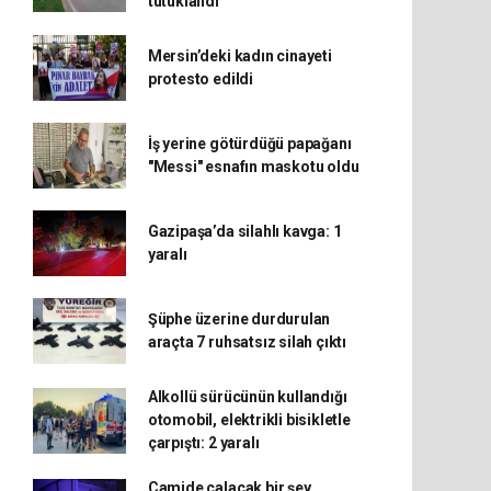
tutuklandı
Mersin’deki kadın cinayeti
protesto edildi
İş yerine götürdüğü papağanı
"Messi" esnafın maskotu oldu
Gazipaşa’da silahlı kavga: 1
yaralı
Şüphe üzerine durdurulan
araçta 7 ruhsatsız silah çıktı
Alkollü sürücünün kullandığı
otomobil, elektrikli bisikletle
çarpıştı: 2 yaralı
Camide çalacak bir şey