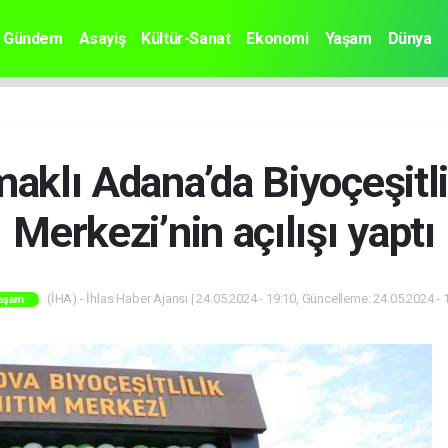
Gündem
Asayiş
Kültür-Sanat
Ekonomi
Yaşam
Dünya
klı Adana’da Biyoçeşitli
Merkezi’nin açılışı yaptı
(İHA) - İhlas Haber Ajansı | 24.05.2024 - 19:10, Güncelleme: 24.05.2024 - 
aşam