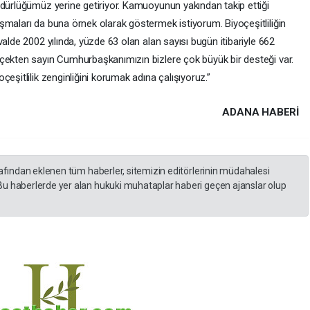
üdürlüğümüz yerine getiriyor. Kamuoyunun yakından takip ettiği
şmaları da buna örnek olarak göstermek istiyorum. Biyoçeşitliliğin
alde 2002 yılında, yüzde 63 olan alan sayısı bugün itibariyle 662
çekten sayın Cumhurbaşkanımızın bizlere çok büyük bir desteği var.
eşitlilik zenginliğini korumak adına çalışıyoruz.”
ADANA HABERİ
rafından eklenen tüm haberler, sitemizin editörlerinin müdahalesi
Bu haberlerde yer alan hukuki muhataplar haberi geçen ajanslar olup