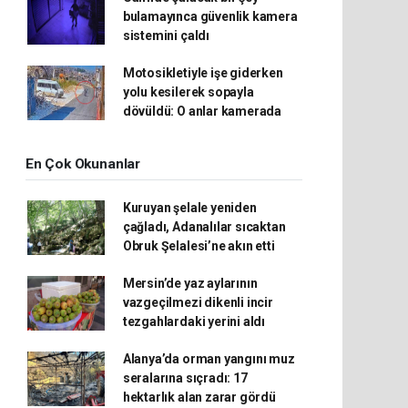
bulamayınca güvenlik kamera
sistemini çaldı
Motosikletiyle işe giderken
yolu kesilerek sopayla
dövüldü: O anlar kamerada
En Çok Okunanlar
Kuruyan şelale yeniden
çağladı, Adanalılar sıcaktan
Obruk Şelalesi’ne akın etti
Mersin’de yaz aylarının
vazgeçilmezi dikenli incir
tezgahlardaki yerini aldı
Alanya’da orman yangını muz
seralarına sıçradı: 17
hektarlık alan zarar gördü