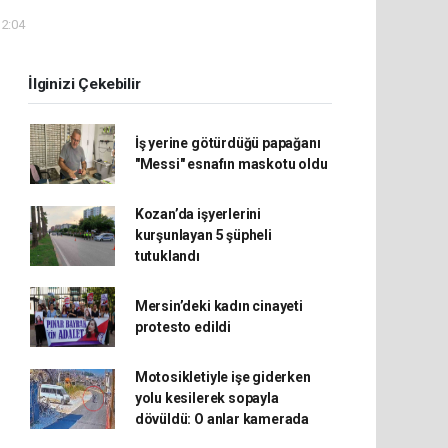
12:04
İlginizi Çekebilir
İş yerine götürdüğü papağanı
"Messi" esnafın maskotu oldu
Kozan’da işyerlerini
kurşunlayan 5 şüpheli
tutuklandı
Mersin’deki kadın cinayeti
protesto edildi
Motosikletiyle işe giderken
yolu kesilerek sopayla
dövüldü: O anlar kamerada