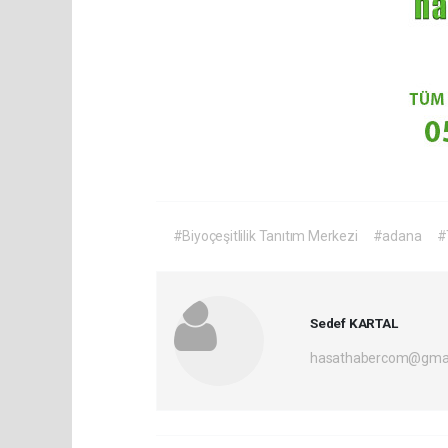
#Biyoçeşitlilik Tanıtım Merkezi
#adana
#
Sedef KARTAL
hasathabercom@gmai