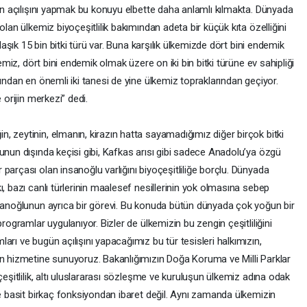
sin açılışını yapmak bu konuyu elbette daha anlamlı kılmakta. Dünyada
olan ülkemiz biyoçeşitlilik bakımından adeta bir küçük kıta özelliğini
klaşık 15 bin bitki türü var. Buna karşılık ülkemizde dört bini endemik
kemiz, dört bini endemik olmak üzere on iki bin bitki türüne ev sahipliği
ından en önemli iki tanesi de yine ülkemiz topraklarından geçiyor.
 orijin merkezi” dedi.
 zeytinin, elmanın, kirazın hatta sayamadığımız diğer birçok bitki
unun dışında keçisi gibi, Kafkas arısı gibi sadece Anadolu’ya özgü
parçası olan insanoğlu varlığını biyoçeşitliliğe borçlu. Dünyada
, bazı canlı türlerinin maalesef nesillerinin yok olmasına sebep
nsanoğlunun ayrıca bir görevi. Bu konuda bütün dünyada çok yoğun bir
rogramlar uygulanıyor. Bizler de ülkemizin bu zengin çeşitliliğini
arı ve bugün açılışını yapacağımız bu tür tesisleri halkımızın,
ın hizmetine sunuyoruz. Bakanlığımızın Doğa Koruma ve Milli Parklar
çeşitlilik, altı uluslararası sözleşme ve kuruluşun ülkemiz adına odak
ce basit birkaç fonksiyondan ibaret değil. Aynı zamanda ülkemizin