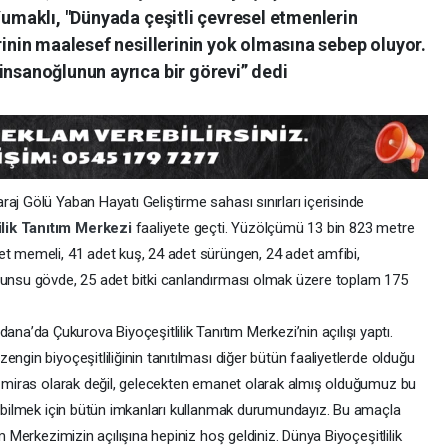
 Yumaklı, "Dünyada çeşitli çevresel etmenlerin
rinin maalesef nesillerinin yok olmasına sebep oluyor.
insanoğlunun ayrıca bir görevi” dedi
aj Gölü Yaban Hayatı Geliştirme sahası sınırları içerisinde
ilik Tanıtım Merkezi
faaliyete geçti. Yüzölçümü 13 bin 823 metre
et memeli, 41 adet kuş, 24 adet sürüngen, 24 adet amfibi,
odunsu gövde, 25 adet bitki canlandırması olmak üzere toplam 175
ana’da Çukurova Biyoçeşitlilik Tanıtım Merkezi’nin açılışı yaptı.
ngin biyoçeşitliliğinin tanıtılması diğer bütün faaliyetlerde olduğu
re miras olarak değil, gelecekten emanet olarak almış olduğumuz bu
arabilmek için bütün imkanları kullanmak durumundayız. Bu amaçla
m Merkezimizin açılışına hepiniz hoş geldiniz. Dünya Biyoçeşitlilik