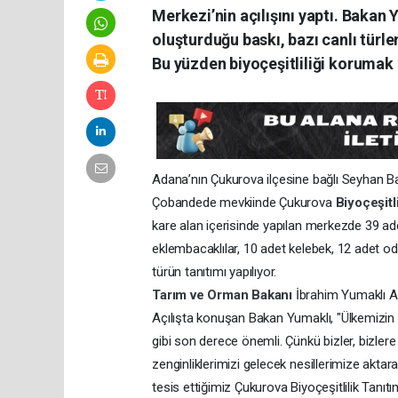
Merkezi’nin açılışını yaptı. Bakan
oluşturduğu baskı, bazı canlı türle
Bu yüzden biyoçeşitliliği korumak 
Adana’nın Çukurova ilçesine bağlı Seyhan Bar
Çobandede mevkiinde Çukurova
Biyoçeşitl
kare alan içerisinde yapılan merkezde 39 ad
eklembacaklılar, 10 adet kelebek, 12 adet 
türün tanıtımı yapılıyor.
Tarım ve Orman Bakanı
İbrahim Yumaklı Ad
Açılışta konuşan Bakan Yumaklı, "Ülkemizin ze
gibi son derece önemli. Çünkü bizler, bizle
zenginliklerimizi gelecek nesillerimize akt
tesis ettiğimiz Çukurova Biyoçeşitlilik Tanıtı