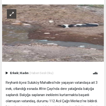
Erkek
|
Kadın
(Haberi Sesli Oku)
Reyhanlı ilçesi Suluköy Mahallesi’nde yaşayan vatandaşa ait 3
inek, otlandığı esnada Afrin Çayı’nda dere yatağında balçığa
saplandı. Balçığa saplanan ineklerini kurtarmakta başarılı
olamayan vatandaş, durumu 112 Acil Çağrı Merkezi’ne bildirdi.