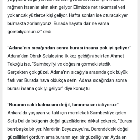
rağmen insanlar akın akın geliyor. Elimizde net rakamsal veri
yok ancak yüzlerce kişi geliyor. Hafta sonları ise oturacak yer
bulmakta zorlanıyoruz. Burada hayata dair ne varsa
görebiliyorsunuz" dedi.
"Adana’nın sıcağından sonra burası insana çok iyi geliyor"
Adana’dan Obruk Şelalesi’ne ilk kez geldiğini belirten Ahmet
Takoğlu ise, "Saimbeyli’yi ve doğasını görmek istedik.
Gerçekten çok güzel. Adana’nın sıcağıyla arasında çok büyük
fark var. Burada hava oldukça serin. Adana sıcağından sonra
burası insana çok iyi geliyor" diye konuştu.
"Buranın saklı kalmasını değil, tanınmasını istiyoruz"
Ankara’da yaşayan ve tatil için memleketi Saimbeyli’ye gelen
Sefa Dal da bölgenin doğal güzelliklerine dikkat çekerek, "Burası
bambaşka bir yer. Mardin’in Beyazsuyu’nu, Darende’deki doğal
güzellikleri gördüm ama buranın ayrı bir güzelliği var. Ayda en