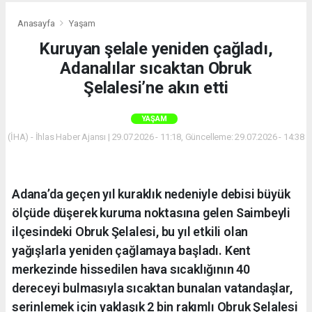
Anasayfa
Yaşam
Kuruyan şelale yeniden çağladı,
Adanalılar sıcaktan Obruk
Şelalesi’ne akın etti
YAŞAM
(İHA) - İhlas Haber Ajansı | 29.07.2026 - 11:18, Güncelleme: 29.07.2026 - 14:38
Adana’da geçen yıl kuraklık nedeniyle debisi büyük
ölçüde düşerek kuruma noktasına gelen Saimbeyli
ilçesindeki Obruk Şelalesi, bu yıl etkili olan
yağışlarla yeniden çağlamaya başladı. Kent
merkezinde hissedilen hava sıcaklığının 40
dereceyi bulmasıyla sıcaktan bunalan vatandaşlar,
serinlemek için yaklaşık 2 bin rakımlı Obruk Şelalesi