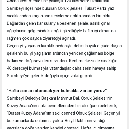
Adana kent merkezine yaklaşık 120 kilometre uzaklıktaki
Saimbeyli ilçesinde bulunan Obruk Şelalesi Tabiat Parkı, yaz
sıcaklarından kaçanların serinleme noktalarından biri oldu.
Dağlardan gelen kar sularıyla beslenen şelale, asırlık çınar
ağaçlarının gölgesindeki doğal güzelliğiyle hafta içi olmasına
rağmen çok sayıda ziyaretçiyi ağırladı.
Geçen yıl yaşanan kuraklık nedeniyle debisi büyük ölçüde düşen
şelalenin bu yıl yağışların ardından yeniden çağlaması bölge
halkını ve doğaseverleri sevindirdi. Kent merkezinde sıcaklığın
40 dereceyi bulmasıyla vatandaşlar, daha serin havaya sahip
Saimbeyli’ye gelerek doğayla iç içe vakit geçirdi.
"Hafta sonları oturacak yer bulmakta zorlanıyoruz"
Saimbeyli Belediye Başkanı Mahmut Dal, Obruk Şelalesi’nin
Kuzey Adana’nın saklı cennetlerinden biri olduğunu belirterek,
"Burası Kuzey Adana’nın saklı cenneti Obruk Şelalesi. Geçen yıl
bu zamanlarda sularımız yoktu. Bu yıl Rabbimin verdiği
yağışlarla doğa yeniden kendini gösterdi. Hafta içi olmasına