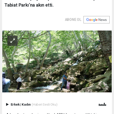
Tabiat Parkı’na akın etti.
ABONE OL
Erkek
|
Kadın
(Haberi Sesli Oku)