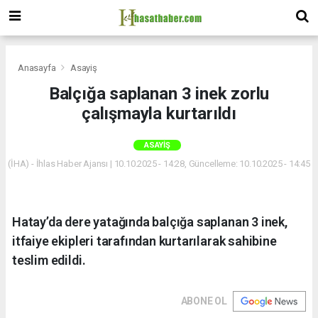
Anasayfa
Asayiş
Balçığa saplanan 3 inek zorlu
çalışmayla kurtarıldı
ASAYIŞ
(İHA) - İhlas Haber Ajansı | 10.10.2025 - 14:28, Güncelleme: 10.10.2025 - 14:45
Hatay’da dere yatağında balçığa saplanan 3 inek,
itfaiye ekipleri tarafından kurtarılarak sahibine
teslim edildi.
ABONE OL