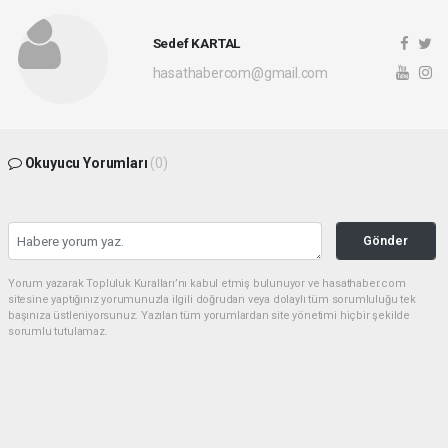
Sedef KARTAL
hasathabercom@gmail.com
Okuyucu Yorumları
(0)
Gönder
Yorum yazarak Topluluk Kuralları’nı kabul etmiş bulunuyor ve hasathaber.com
sitesine yaptığınız yorumunuzla ilgili doğrudan veya dolaylı tüm sorumluluğu tek
başınıza üstleniyorsunuz. Yazılan tüm yorumlardan site yönetimi hiçbir şekilde
sorumlu tutulamaz.
haber paketi
haber scripti
haber yazılımı