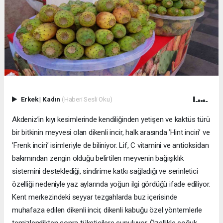
Erkek
|
Kadın
(Haberi Sesli Oku)
Akdeniz’in kıyı kesimlerinde kendiliğinden yetişen ve kaktüs türü
bir bitkinin meyvesi olan dikenli incir, halk arasında ’Hint inciri’ ve
’Frenk inciri’ isimleriyle de biliniyor. Lif, C vitamini ve antioksidan
bakımından zengin olduğu belirtilen meyvenin bağışıklık
sistemini desteklediği, sindirime katkı sağladığı ve serinletici
özelliği nedeniyle yaz aylarında yoğun ilgi gördüğü ifade ediliyor.
Kent merkezindeki seyyar tezgahlarda buz içerisinde
muhafaza edilen dikenli incir, dikenli kabuğu özel yöntemlerle