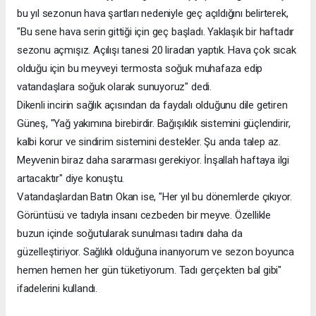
bu yıl sezonun hava şartları nedeniyle geç açıldığını belirterek,
"Bu sene hava serin gittiği için geç başladı. Yaklaşık bir haftadır
sezonu açmışız. Açılışı tanesi 20 liradan yaptık. Hava çok sıcak
olduğu için bu meyveyi termosta soğuk muhafaza edip
vatandaşlara soğuk olarak sunuyoruz" dedi.
Dikenli incirin sağlık açısından da faydalı olduğunu dile getiren
Güneş, "Yağ yakımına birebirdir. Bağışıklık sistemini güçlendirir,
kalbi korur ve sindirim sistemini destekler. Şu anda talep az.
Meyvenin biraz daha sararması gerekiyor. İnşallah haftaya ilgi
artacaktır" diye konuştu.
Vatandaşlardan Batın Okan ise, "Her yıl bu dönemlerde çıkıyor.
Görüntüsü ve tadıyla insanı cezbeden bir meyve. Özellikle
buzun içinde soğutularak sunulması tadını daha da
güzelleştiriyor. Sağlıklı olduğuna inanıyorum ve sezon boyunca
hemen hemen her gün tüketiyorum. Tadı gerçekten bal gibi"
ifadelerini kullandı.