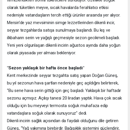
temizlendikten sonra tüketicilere sunuluyor. Özellikle soğuk
olarak tüketilen meyve, sıcak havalarda ferahlatıcı etkisi
nedeniyle vatandaşların tercih ettiği ürünler arasında yer alıyor.
Mersin’de yaz mevsiminin simge lezzetlerinden dikenli incir,
seyyar tezgahlarda satışa sunulmaya başlandı. Bu kış ve
ilkbaharın serin ve yağışlı geçmesiyle sezon gecikmeli başladı.
Yeni yeni olgunlaşan dikenli incirin ağustos ayında daha yoğun
olarak piyasada yer alması bekleniyor.
"Sezon yaklaşık bir hafta önce başladı"
Kent merkezinde seyyar tezgahta satış yapan Doğan Güneş,
bu yıl sezonun hava şartları nedeniyle geç açıldığını belirterek,
"Bu sene hava serin gittiği için geç başladı. Yaklaşık bir haftadır
sezonu açmışız. Açılışı tanesi 20 liradan yaptık. Hava çok sıcak
olduğu için bu meyveyi termosta soğuk muhafaza edip
vatandaşlara soğuk olarak sunuyoruz" dedi.
Dikenli incirin sağlık açısından da faydalı olduğunu dile getiren
Güneş, "Yağ yakımına birebirdir. Bağışıklık sistemini güçlendirir,