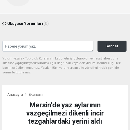
Okuyucu Yorumları
(0)
Gönder
Yorum yazarak Topluluk Kuralları’nı kabul etmiş bulunuyor ve hasathaber.com
sitesine yaptığınız yorumunuzla ilgili doğrudan veya dolaylı tüm sorumluluğu tek
başınıza üstleniyorsunuz. Yazılan tüm yorumlardan site yönetimi hiçbir şekilde
sorumlu tutulamaz.
Anasayfa
Ekonomi
Mersin’de yaz aylarının
vazgeçilmezi dikenli incir
tezgahlardaki yerini aldı