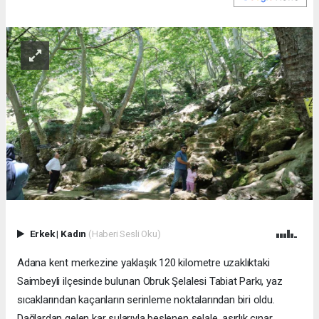
Erkek
|
Kadın
(Haberi Sesli Oku)
Adana kent merkezine yaklaşık 120 kilometre uzaklıktaki
Saimbeyli ilçesinde bulunan Obruk Şelalesi Tabiat Parkı, yaz
sıcaklarından kaçanların serinleme noktalarından biri oldu.
Dağlardan gelen kar sularıyla beslenen şelale, asırlık çınar