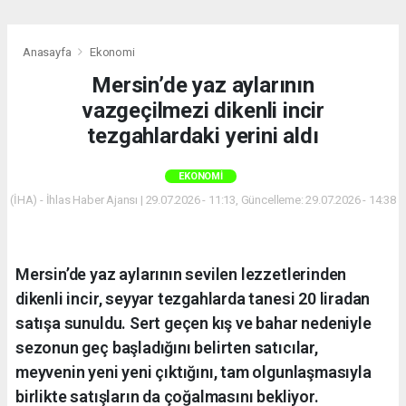
Anasayfa
Ekonomi
Mersin’de yaz aylarının
vazgeçilmezi dikenli incir
tezgahlardaki yerini aldı
EKONOMI
(İHA) - İhlas Haber Ajansı | 29.07.2026 - 11:13, Güncelleme: 29.07.2026 - 14:38
Mersin’de yaz aylarının sevilen lezzetlerinden
dikenli incir, seyyar tezgahlarda tanesi 20 liradan
satışa sunuldu. Sert geçen kış ve bahar nedeniyle
sezonun geç başladığını belirten satıcılar,
meyvenin yeni yeni çıktığını, tam olgunlaşmasıyla
birlikte satışların da çoğalmasını bekliyor.