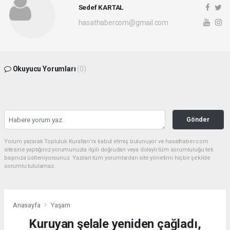
Sedef KARTAL
hasathabercom@gmail.com
Okuyucu Yorumları
(0)
Gönder
Yorum yazarak Topluluk Kuralları’nı kabul etmiş bulunuyor ve hasathaber.com
sitesine yaptığınız yorumunuzla ilgili doğrudan veya dolaylı tüm sorumluluğu tek
başınıza üstleniyorsunuz. Yazılan tüm yorumlardan site yönetimi hiçbir şekilde
sorumlu tutulamaz.
Anasayfa
Yaşam
Kuruyan şelale yeniden çağladı,