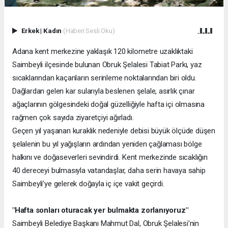
Erkek
|
Kadın
(Haberi Sesli Oku)
Adana kent merkezine yaklaşık 120 kilometre uzaklıktaki
Saimbeyli ilçesinde bulunan Obruk Şelalesi Tabiat Parkı, yaz
sıcaklarından kaçanların serinleme noktalarından biri oldu.
Dağlardan gelen kar sularıyla beslenen şelale, asırlık çınar
ağaçlarının gölgesindeki doğal güzelliğiyle hafta içi olmasına
rağmen çok sayıda ziyaretçiyi ağırladı.
Geçen yıl yaşanan kuraklık nedeniyle debisi büyük ölçüde düşen
şelalenin bu yıl yağışların ardından yeniden çağlaması bölge
halkını ve doğaseverleri sevindirdi. Kent merkezinde sıcaklığın
40 dereceyi bulmasıyla vatandaşlar, daha serin havaya sahip
Saimbeyli’ye gelerek doğayla iç içe vakit geçirdi.
"Hafta sonları oturacak yer bulmakta zorlanıyoruz"
Saimbeyli Belediye Başkanı Mahmut Dal, Obruk Şelalesi’nin