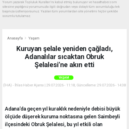
Yorum yazarak Topluluk Kuralları’nı kabul etmiş bulunuyor ve hasathaber.com
sitesine yaptığınız yorumunuzla ilgili doğrudan veya dolaylı tüm sorumluluğu tek
başınıza üstleniyorsunuz. Yazılan tüm yorumlardan site yönetimi hiçbir şekilde
sorumlu tutulamaz.
Anasayfa
Yaşam
Kuruyan şelale yeniden çağladı,
Adanalılar sıcaktan Obruk
Şelalesi’ne akın etti
YAŞAM
(İHA) - İhlas Haber Ajansı | 29.07.2026 - 11:18, Güncelleme: 29.07.2026 - 14:38
Adana’da geçen yıl kuraklık nedeniyle debisi büyük
ölçüde düşerek kuruma noktasına gelen Saimbeyli
ilçesindeki Obruk Şelalesi, bu yıl etkili olan