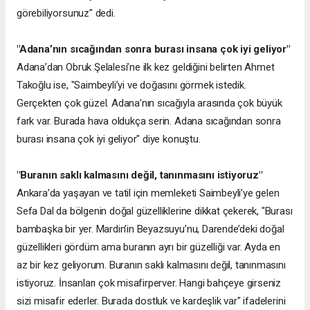
görebiliyorsunuz" dedi.
"Adana’nın sıcağından sonra burası insana çok iyi geliyor"
Adana’dan Obruk Şelalesi’ne ilk kez geldiğini belirten Ahmet
Takoğlu ise, "Saimbeyli’yi ve doğasını görmek istedik.
Gerçekten çok güzel. Adana’nın sıcağıyla arasında çok büyük
fark var. Burada hava oldukça serin. Adana sıcağından sonra
burası insana çok iyi geliyor" diye konuştu.
"Buranın saklı kalmasını değil, tanınmasını istiyoruz"
Ankara’da yaşayan ve tatil için memleketi Saimbeyli’ye gelen
Sefa Dal da bölgenin doğal güzelliklerine dikkat çekerek, "Burası
bambaşka bir yer. Mardin’in Beyazsuyu’nu, Darende’deki doğal
güzellikleri gördüm ama buranın ayrı bir güzelliği var. Ayda en
az bir kez geliyorum. Buranın saklı kalmasını değil, tanınmasını
istiyoruz. İnsanları çok misafirperver. Hangi bahçeye girseniz
sizi misafir ederler. Burada dostluk ve kardeşlik var" ifadelerini