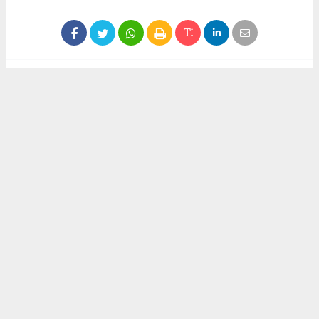
İhlas Haber Ajansı (İHA) ve diğer ajanslar tarafından eklenen
tüm haberler, sitemizin editörlerinin müdahalesi olmadan
ajans kanallarından çekilmektedir. Bu haberlerde yer alan
hukuki muhataplar haberi geçen ajanslar olup sitemizin hiç
bir editörü sorumlu tutulamaz.
#akdeniz
Sedef KARTAL
hasathabercom@gmail.com