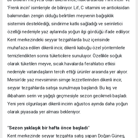
’Frenk inciri’ isimleriyle de biliniyor. Lif, C vitamini ve antioksidan
bakımından zengin olduğu belirtilen meyvenin bağışıklık
sistemini desteklediği, sindirime katkı sağladığı ve serinletici
özelliği nedeniyle yaz aylarında yoğun ilgi gördüğü ifade ediliyor.
Kent merkezindeki seyyar tezgahlarda buz içerisinde
muhafaza edilen dikenli incir, dikenli kabuğu özel yöntemlerle
temizlendikten sonra tüketicilere sunuluyor. Özellikle soğuk
olarak tüketilen meyve, sıcak havalarda ferahlatıcı etkisi
nedeniyle vatandaşların tercih ettiği ürünler arasında yer alıyor.
Mersin’de yaz mevsiminin simge lezzetlerinden dikenli incir,
seyyar tezgahlarda satışa sunulmaya başlandı. Bu kış ve
ilkbaharın serin ve yağışlı geçmesiyle sezon gecikmeli başladı.
Yeni yeni olgunlaşan dikenli incirin ağustos ayında daha yoğun
olarak piyasada yer alması bekleniyor.
"Sezon yaklaşık bir hafta önce başladı"
Kent merkezinde seyyar tezgahta satış yapan Doğan Güneş,