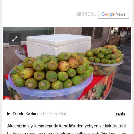
ABONE OL
Erkek
|
Kadın
(Haberi Sesli Oku)
Akdeniz’in kıyı kesimlerinde kendiliğinden yetişen ve kaktüs türü
bir bitkinin meyvesi olan dikenli incir, halk arasında ’Hint inciri’ ve