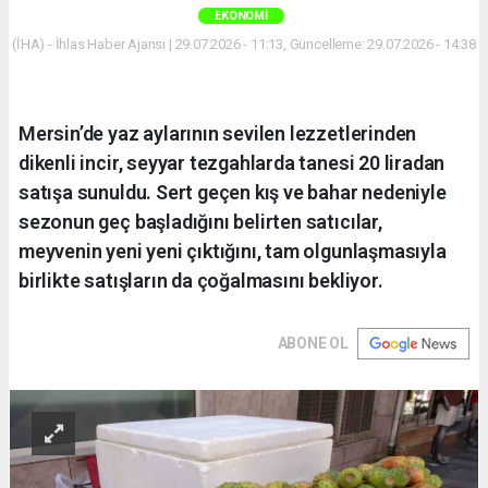
EKONOMI
(İHA) - İhlas Haber Ajansı | 29.07.2026 - 11:13, Güncelleme: 29.07.2026 - 14:38
Mersin’de yaz aylarının sevilen lezzetlerinden
dikenli incir, seyyar tezgahlarda tanesi 20 liradan
satışa sunuldu. Sert geçen kış ve bahar nedeniyle
sezonun geç başladığını belirten satıcılar,
meyvenin yeni yeni çıktığını, tam olgunlaşmasıyla
birlikte satışların da çoğalmasını bekliyor.
ABONE OL