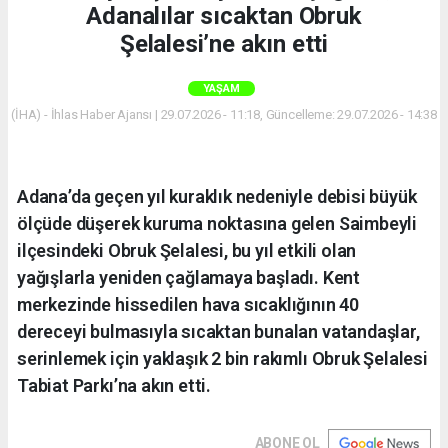
Adanalılar sıcaktan Obruk
Şelalesi’ne akın etti
YAŞAM
(İHA) - İhlas Haber Ajansı | 29.07.2026 - 11:18, Güncelleme: 29.07.2026 - 14:38
Adana’da geçen yıl kuraklık nedeniyle debisi büyük
ölçüde düşerek kuruma noktasına gelen Saimbeyli
ilçesindeki Obruk Şelalesi, bu yıl etkili olan
yağışlarla yeniden çağlamaya başladı. Kent
merkezinde hissedilen hava sıcaklığının 40
dereceyi bulmasıyla sıcaktan bunalan vatandaşlar,
serinlemek için yaklaşık 2 bin rakımlı Obruk Şelalesi
Tabiat Parkı’na akın etti.
ABONE OL