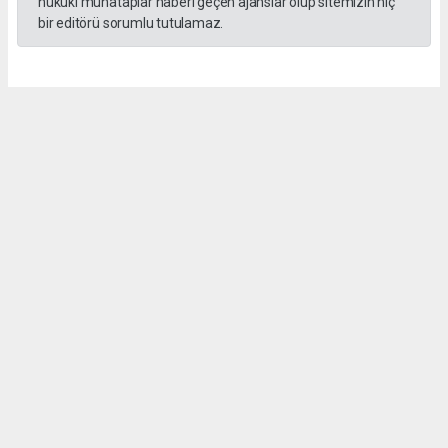
hukuki muhataplar haberi geçen ajanslar olup sitemizin hiç
bir editörü sorumlu tutulamaz.
Sedef KARTAL
hasathabercom@gmail.com
Okuyucu Yorumları
(0)
Gönder
Yorum yazarak Topluluk Kuralları’nı kabul etmiş bulunuyor ve hasathaber.com
sitesine yaptığınız yorumunuzla ilgili doğrudan veya dolaylı tüm sorumluluğu tek
başınıza üstleniyorsunuz. Yazılan tüm yorumlardan site yönetimi hiçbir şekilde