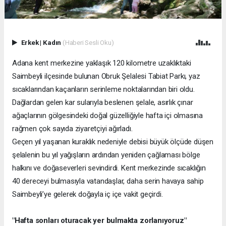
Erkek
|
Kadın
(Haberi Sesli Oku)
Adana kent merkezine yaklaşık 120 kilometre uzaklıktaki
Saimbeyli ilçesinde bulunan Obruk Şelalesi Tabiat Parkı, yaz
sıcaklarından kaçanların serinleme noktalarından biri oldu.
Dağlardan gelen kar sularıyla beslenen şelale, asırlık çınar
ağaçlarının gölgesindeki doğal güzelliğiyle hafta içi olmasına
rağmen çok sayıda ziyaretçiyi ağırladı.
Geçen yıl yaşanan kuraklık nedeniyle debisi büyük ölçüde düşen
şelalenin bu yıl yağışların ardından yeniden çağlaması bölge
halkını ve doğaseverleri sevindirdi. Kent merkezinde sıcaklığın
40 dereceyi bulmasıyla vatandaşlar, daha serin havaya sahip
Saimbeyli’ye gelerek doğayla iç içe vakit geçirdi.
"Hafta sonları oturacak yer bulmakta zorlanıyoruz"