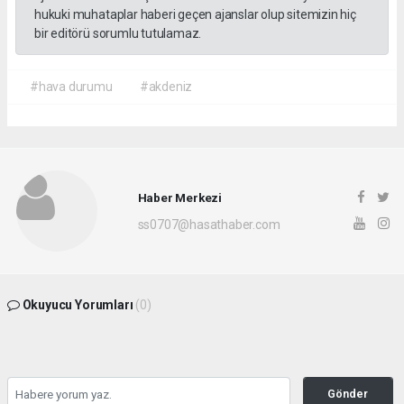
hukuki muhataplar haberi geçen ajanslar olup sitemizin hiç
bir editörü sorumlu tutulamaz.
#hava durumu
#akdeniz
Haber Merkezi
ss0707@hasathaber.com
Okuyucu Yorumları
(0)
Gönder