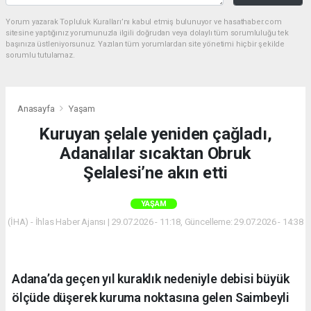
Yorum yazarak Topluluk Kuralları’nı kabul etmiş bulunuyor ve hasathaber.com
sitesine yaptığınız yorumunuzla ilgili doğrudan veya dolaylı tüm sorumluluğu tek
başınıza üstleniyorsunuz. Yazılan tüm yorumlardan site yönetimi hiçbir şekilde
sorumlu tutulamaz.
Anasayfa
Yaşam
Kuruyan şelale yeniden çağladı,
Adanalılar sıcaktan Obruk
Şelalesi’ne akın etti
YAŞAM
(İHA) - İhlas Haber Ajansı | 29.07.2026 - 11:18, Güncelleme: 29.07.2026 - 14:38
Adana’da geçen yıl kuraklık nedeniyle debisi büyük
ölçüde düşerek kuruma noktasına gelen Saimbeyli