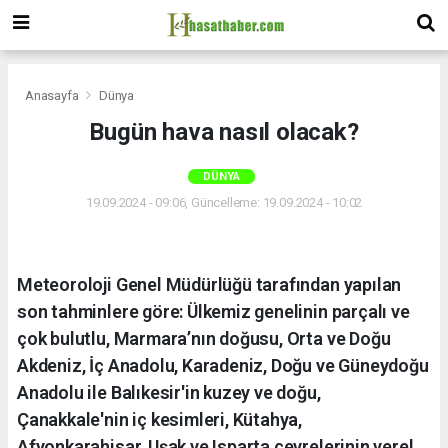
Anasayfa
Dünya
Bugün hava nasıl olacak?
DÜNYA
19.09.2024 - 09:06, Güncelleme: 19.09.2024 - 10:02
Meteoroloji Genel Müdürlüğü tarafından yapılan
son tahminlere göre: Ülkemiz genelinin parçalı ve
çok bulutlu, Marmara’nın doğusu, Orta ve Doğu
Akdeniz, İç Anadolu, Karadeniz, Doğu ve Güneydoğu
Anadolu ile Balıkesir'in kuzey ve doğu,
Çanakkale'nin iç kesimleri, Kütahya,
Afyonkarahisar, Uşak ve Isparta çevrelerinin yerel