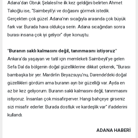
Adana’dan Obruk Şelalesi’ne ilk kez geldiğini belirten Ahmet
Takoğlu ise, "Saimbeyli’yi ve doğasını görmek istedik.
Gerçekten çok güzel. Adana’nın sıcağıyla arasında çok büyük
fark var. Burada hava oldukça serin. Adana sıcağından sonra
burası insana çok iyi geliyor" diye konuştu.
"Buranın saklı kalmasını değil, tanınmasını istiyoruz"
Ankara’da yaşayan ve tatil için memleketi Saimbeyli’ye gelen
Sefa Dal da bölgenin doğal güzelliklerine dikkat çekerek, "Burası
bambaşka bir yer. Mardin’in Beyazsuyu’nu, Darende’deki doğal
güzellikleri gördüm ama buranın ayrı bir güzelliği var. Ayda en
az bir kez geliyorum. Buranın saklı kalmasını değil, tanınmasını
istiyoruz. İnsanları çok misafirperver. Hangi bahçeye girseniz
sizi misafir ederler. Burada dostluk ve kardeşlik var" ifadelerini
kullandı.
ADANA HABERİ