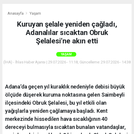
Anasayfa
Yaşam
Kuruyan şelale yeniden çağladı,
Adanalılar sıcaktan Obruk
Şelalesi’ne akın etti
YAŞAM
(İHA) - İhlas Haber Ajansı | 29.07.2026 - 11:18, Güncelleme: 29.07.2026 - 14:38
Adana’da geçen yıl kuraklık nedeniyle debisi büyük
ölçüde düşerek kuruma noktasına gelen Saimbeyli
ilçesindeki Obruk Şelalesi, bu yıl etkili olan
yağışlarla yeniden çağlamaya başladı. Kent
merkezinde hissedilen hava sıcaklığının 40
dereceyi bulmasıyla sıcaktan bunalan vatandaşlar,