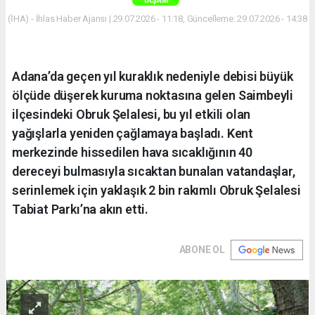
YAŞAM
(İHA) - İhlas Haber Ajansı | 29.07.2026 - 11:18, Güncelleme: 29.07.2026 - 14:38
Adana’da geçen yıl kuraklık nedeniyle debisi büyük
ölçüde düşerek kuruma noktasına gelen Saimbeyli
ilçesindeki Obruk Şelalesi, bu yıl etkili olan
yağışlarla yeniden çağlamaya başladı. Kent
merkezinde hissedilen hava sıcaklığının 40
dereceyi bulmasıyla sıcaktan bunalan vatandaşlar,
serinlemek için yaklaşık 2 bin rakımlı Obruk Şelalesi
Tabiat Parkı’na akın etti.
ABONE OL