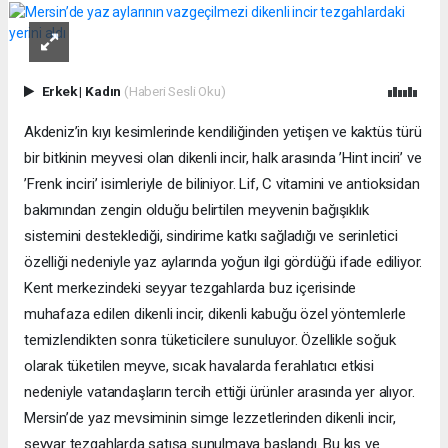
Erkek
|
Kadın
(Haberi Sesli Oku)
Akdeniz’in kıyı kesimlerinde kendiliğinden yetişen ve kaktüs türü
bir bitkinin meyvesi olan dikenli incir, halk arasında ’Hint inciri’ ve
’Frenk inciri’ isimleriyle de biliniyor. Lif, C vitamini ve antioksidan
bakımından zengin olduğu belirtilen meyvenin bağışıklık
sistemini desteklediği, sindirime katkı sağladığı ve serinletici
özelliği nedeniyle yaz aylarında yoğun ilgi gördüğü ifade ediliyor.
Kent merkezindeki seyyar tezgahlarda buz içerisinde
muhafaza edilen dikenli incir, dikenli kabuğu özel yöntemlerle
temizlendikten sonra tüketicilere sunuluyor. Özellikle soğuk
olarak tüketilen meyve, sıcak havalarda ferahlatıcı etkisi
nedeniyle vatandaşların tercih ettiği ürünler arasında yer alıyor.
Mersin’de yaz mevsiminin simge lezzetlerinden dikenli incir,
seyyar tezgahlarda satışa sunulmaya başlandı. Bu kış ve