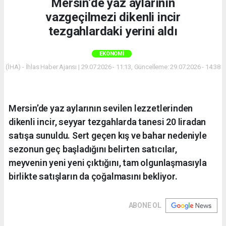
Mersin’de yaz aylarının
vazgeçilmezi dikenli incir
tezgahlardaki yerini aldı
EKONOMI
(İHA) - İhlas Haber Ajansı | 29.07.2026 - 11:13, Güncelleme: 29.07.2026 - 14:38
Mersin’de yaz aylarının sevilen lezzetlerinden
dikenli incir, seyyar tezgahlarda tanesi 20 liradan
satışa sunuldu. Sert geçen kış ve bahar nedeniyle
sezonun geç başladığını belirten satıcılar,
meyvenin yeni yeni çıktığını, tam olgunlaşmasıyla
birlikte satışların da çoğalmasını bekliyor.
ABONE OL