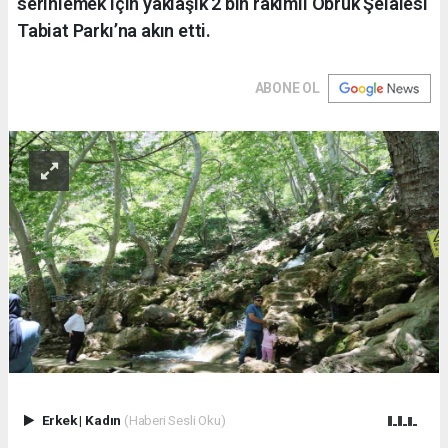
serinlemek için yaklaşık 2 bin rakımlı Obruk Şelalesi
Tabiat Parkı’na akın etti.
ABONE OL
Erkek
|
Kadın
(Haberi Sesli Oku)