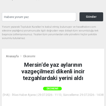
Gönder
Yorum yazarak Topluluk Kuralları’nı kabul etmiş bulunuyor ve hasathaber.com
sitesine yaptığınız yorumunuzla ilgili doğrudan veya dolaylı tüm sorumluluğu tek
başınıza üstleniyorsunuz. Yazılan tüm yorumlardan site yönetimi hiçbir şekilde
sorumlu tutulamaz.
Anasayfa
Ekonomi
Mersin’de yaz aylarının
vazgeçilmezi dikenli incir
tezgahlardaki yerini aldı
EKONOMI
(İHA) - İhlas Haber Ajansı | 29.07.2026 - 11:13, Güncelleme: 29.07.2026 - 14:38