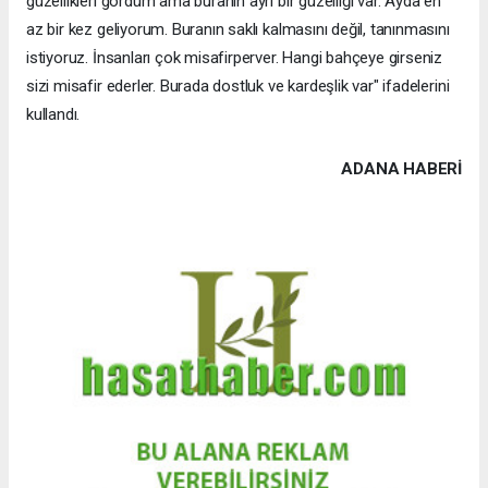
güzellikleri gördüm ama buranın ayrı bir güzelliği var. Ayda en
az bir kez geliyorum. Buranın saklı kalmasını değil, tanınmasını
istiyoruz. İnsanları çok misafirperver. Hangi bahçeye girseniz
sizi misafir ederler. Burada dostluk ve kardeşlik var" ifadelerini
kullandı.
ADANA HABERİ