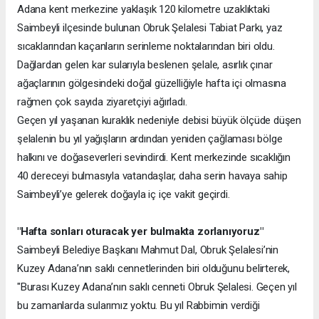
Adana kent merkezine yaklaşık 120 kilometre uzaklıktaki
Saimbeyli ilçesinde bulunan Obruk Şelalesi Tabiat Parkı, yaz
sıcaklarından kaçanların serinleme noktalarından biri oldu.
Dağlardan gelen kar sularıyla beslenen şelale, asırlık çınar
ağaçlarının gölgesindeki doğal güzelliğiyle hafta içi olmasına
rağmen çok sayıda ziyaretçiyi ağırladı.
Geçen yıl yaşanan kuraklık nedeniyle debisi büyük ölçüde düşen
şelalenin bu yıl yağışların ardından yeniden çağlaması bölge
halkını ve doğaseverleri sevindirdi. Kent merkezinde sıcaklığın
40 dereceyi bulmasıyla vatandaşlar, daha serin havaya sahip
Saimbeyli’ye gelerek doğayla iç içe vakit geçirdi.
"Hafta sonları oturacak yer bulmakta zorlanıyoruz"
Saimbeyli Belediye Başkanı Mahmut Dal, Obruk Şelalesi’nin
Kuzey Adana’nın saklı cennetlerinden biri olduğunu belirterek,
"Burası Kuzey Adana’nın saklı cenneti Obruk Şelalesi. Geçen yıl
bu zamanlarda sularımız yoktu. Bu yıl Rabbimin verdiği