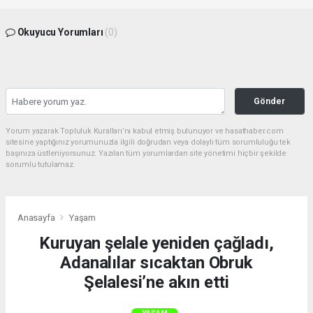
Okuyucu Yorumları
(0)
Gönder
Yorum yazarak Topluluk Kuralları’nı kabul etmiş bulunuyor ve hasathaber.com
sitesine yaptığınız yorumunuzla ilgili doğrudan veya dolaylı tüm sorumluluğu tek
başınıza üstleniyorsunuz. Yazılan tüm yorumlardan site yönetimi hiçbir şekilde
sorumlu tutulamaz.
Anasayfa
Yaşam
Kuruyan şelale yeniden çağladı,
Adanalılar sıcaktan Obruk
Şelalesi’ne akın etti