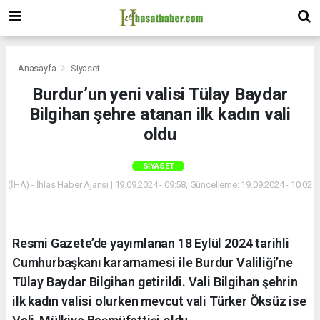
Anasayfa
Siyaset
Burdur’un yeni valisi Tülay Baydar
Bilgihan şehre atanan ilk kadın vali
oldu
SIYASET
(İHA) - İhlas Haber Ajansı | 19.09.2024 - 09:58, Güncelleme: 19.09.2024 - 10:02
Resmi Gazete’de yayımlanan 18 Eylül 2024 tarihli
Cumhurbaşkanı kararnamesi ile Burdur Valiliği’ne
Tülay Baydar Bilgihan getirildi. Vali Bilgihan şehrin
ilk kadın valisi olurken mevcut vali Türker Öksüz ise