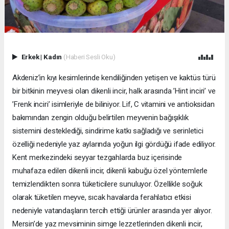
Erkek
|
Kadın
(Haberi Sesli Oku)
Akdeniz’in kıyı kesimlerinde kendiliğinden yetişen ve kaktüs türü
bir bitkinin meyvesi olan dikenli incir, halk arasında ’Hint inciri’ ve
’Frenk inciri’ isimleriyle de biliniyor. Lif, C vitamini ve antioksidan
bakımından zengin olduğu belirtilen meyvenin bağışıklık
sistemini desteklediği, sindirime katkı sağladığı ve serinletici
özelliği nedeniyle yaz aylarında yoğun ilgi gördüğü ifade ediliyor.
Kent merkezindeki seyyar tezgahlarda buz içerisinde
muhafaza edilen dikenli incir, dikenli kabuğu özel yöntemlerle
temizlendikten sonra tüketicilere sunuluyor. Özellikle soğuk
olarak tüketilen meyve, sıcak havalarda ferahlatıcı etkisi
nedeniyle vatandaşların tercih ettiği ürünler arasında yer alıyor.
Mersin’de yaz mevsiminin simge lezzetlerinden dikenli incir,