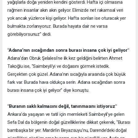
yağışlarla doğa yeniden kendini gösterdi. Hafta içi olmasına
rağmen insanlar akın akın geliyor. Elimizde net rakamsal veri
yok ancak yüzlerce kişi geliyor. Hafta sonları ise oturacak yer
bulmakta zorlanıyoruz. Burada hayata dair ne varsa
görebiliyorsunuz" dedi.
"Adana’nın sıcağından sonra burası insana çok iyi geliyor"
Adana’dan Obruk Şelalesi’ne ilk kez geldiğini belirten Ahmet
Takoğlu ise, "Saimbeyli’yi ve doğasını görmek istedik.
Gerçekten çok güzel. Adana’nın sıcağıyla arasında çok büyük
fark var. Burada hava oldukça serin. Adana sıcağından sonra
burası insana çok iyi geliyor" diye konuştu.
"Buranın saklı kalmasını değil, tanınmasını istiyoruz"
Ankara’da yaşayan ve tatil için memleketi Saimbeyli’ye gelen
Sefa Dal da bölgenin doğal güzelliklerine dikkat çekerek, "Burası
bambaşka bir yer. Mardin’in Beyazsuyu’nu, Darende’deki doğal