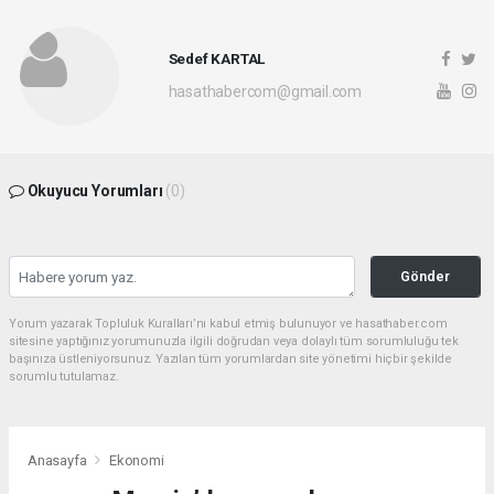
Sedef KARTAL
hasathabercom@gmail.com
Okuyucu Yorumları
(0)
Gönder
Yorum yazarak Topluluk Kuralları’nı kabul etmiş bulunuyor ve hasathaber.com
sitesine yaptığınız yorumunuzla ilgili doğrudan veya dolaylı tüm sorumluluğu tek
başınıza üstleniyorsunuz. Yazılan tüm yorumlardan site yönetimi hiçbir şekilde
sorumlu tutulamaz.
Anasayfa
Ekonomi