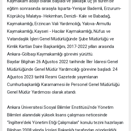
Kaymakam adayı olarak başladı ve yaklaşık üç yıl süren bir
eğitim sonrasında sırasıyla Isparta-Yenişar Bademli, Erzurum-
Köprüköy, Malatya- Hekimhan, Denizli- Kale ve Babadağ,
Kaymakamlığı, Erzincan Vali Yardımcılığı, Yalova-Armutlu
Kaymakamlığı, Kayseri - Hacılar Kaymakamlığı, Nüfus ve
Vatandaşlık İşleri Genel Müdürlüğünde Şube Müdürlüğü ve
Kimlik Kartları Daire Başkanlığını, 2017-2022 yılları arasında
Ankara-Gölbaşı Kaymakamlığı görevini yürüttü.
Baydar Bilgihan 26 Ağustos 2022 tarihinde İller İdaresi Genel
Müdürlüğünde Genel Müdür Yardımcılığı görevine başladı. 24
Ağustos 2023 tarihli Resmi Gazetede yayımlanan
Cumhurbaşkanlığı Kararnamesi ile Personel Genel Müdürlüğü
Genel Müdür Yardımcısı olarak atandı.
Ankara Üniversitesi Sosyal Bilimler Enstitüsü’nde Yönetim
Bilimleri alanındaki yüksek lisans çalışması neticesinde
“İngiltere’deki Yönetim Etiği Çalışmaları” konulu tezini hazırlayan
Bilgihan 2008 yılında İçişleri Bakanlığı tarafından gönderildiği