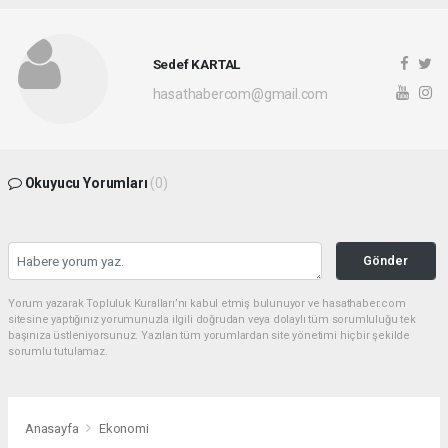
Sedef KARTAL
hasathabercom@gmail.com
Okuyucu Yorumları
(0)
Gönder
Yorum yazarak Topluluk Kuralları’nı kabul etmiş bulunuyor ve hasathaber.com
sitesine yaptığınız yorumunuzla ilgili doğrudan veya dolaylı tüm sorumluluğu tek
başınıza üstleniyorsunuz. Yazılan tüm yorumlardan site yönetimi hiçbir şekilde
sorumlu tutulamaz.
Anasayfa
Ekonomi