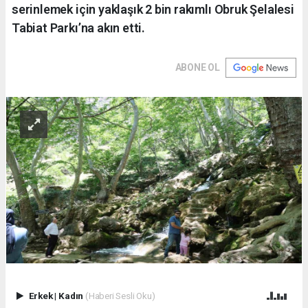
serinlemek için yaklaşık 2 bin rakımlı Obruk Şelalesi
Tabiat Parkı’na akın etti.
ABONE OL
Erkek
|
Kadın
(Haberi Sesli Oku)