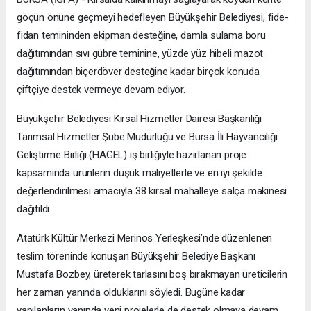
göçün önüne geçmeyi hedefleyen Büyükşehir Belediyesi, fide-
fidan temininden ekipman desteğine, damla sulama boru
dağıtımından sıvı gübre teminine, yüzde yüz hibeli mazot
dağıtımından biçerdöver desteğine kadar birçok konuda
çiftçiye destek vermeye devam ediyor.
Büyükşehir Belediyesi Kırsal Hizmetler Dairesi Başkanlığı
Tarımsal Hizmetler Şube Müdürlüğü ve Bursa İli Hayvancılığı
Geliştirme Birliği (HAGEL) iş birliğiyle hazırlanan proje
kapsamında ürünlerin düşük maliyetlerle ve en iyi şekilde
değerlendirilmesi amacıyla 38 kırsal mahalleye salça makinesi
dağıtıldı.
Atatürk Kültür Merkezi Merinos Yerleşkesi’nde düzenlenen
teslim töreninde konuşan Büyükşehir Belediye Başkanı
Mustafa Bozbey, üreterek tarlasını boş bırakmayan üreticilerin
her zaman yanında olduklarını söyledi. Bugüne kadar
yapılanların yanında yeni projelerle de destek olmaya devam