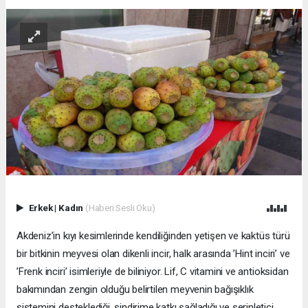
Erkek
|
Kadın
(Haberi Sesli Oku)
Akdeniz’in kıyı kesimlerinde kendiliğinden yetişen ve kaktüs türü
bir bitkinin meyvesi olan dikenli incir, halk arasında ’Hint inciri’ ve
’Frenk inciri’ isimleriyle de biliniyor. Lif, C vitamini ve antioksidan
bakımından zengin olduğu belirtilen meyvenin bağışıklık
sistemini desteklediği, sindirime katkı sağladığı ve serinletici