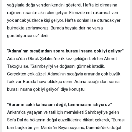
yağışlarla doğa yeniden kendini gösterdi. Hafta içi olmasına
rağmen insanlar akın akın geliyor. Elimizde net rakamsal veri
yok ancak yüzlerce kişi geliyor. Hafta sonları ise oturacak yer
bulmakta zorlanıyoruz. Burada hayata dair ne varsa
görebiliyorsunuz" dedi.
"Adana’nın sıcağından sonra burası insana çok iyi geliyor"
Adana’dan Obruk Şelalesi’ne ilk kez geldiğini belirten Ahmet
Takoğlu ise, "Saimbeyli’yi ve doğasını görmek istedik.
Gerçekten çok güzel. Adana’nın sıcağıyla arasında çok büyük
fark var. Burada hava oldukça serin. Adana sıcağından sonra
burası insana çok iyi geliyor" diye konuştu.
"Buranın saklı kalmasını değil, tanınmasını istiyoruz"
Ankara’da yaşayan ve tatil için memleketi Saimbeyli’ye gelen
Sefa Dal da bölgenin doğal güzelliklerine dikkat çekerek, "Burası
bambaşka bir yer. Mardin’in Beyazsuyu’nu, Darende’deki doğal