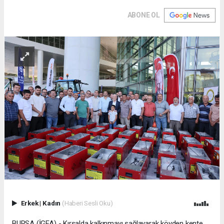
ABONE OL
Erkek
|
Kadın
(Haberi Sesli Oku)
BURSA (İGFA) - Kırsalda kalkınmayı sağlayarak köyden kente