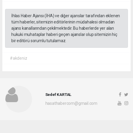
İhlas Haber Ajansı (İHA) ve diğer ajanslar tarafından eklenen
tüm haberler, sitemizin editörlerinin müdahalesi olmadan
ajans kanallarından çekilmektedir. Bu haberlerde yer alan
hukuki muhataplar haberi geçen ajanslar olup sitemizin hiç
bir editörü sorumlu tutulamaz.
#akdeniz
Sedef KARTAL
hasathabercom@gmail.com
Okuyucu Yorumları
(0)