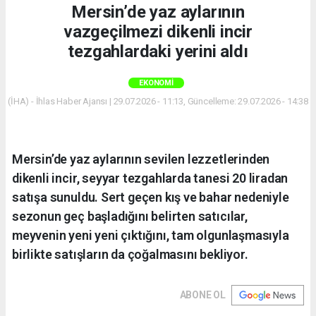
Mersin’de yaz aylarının
vazgeçilmezi dikenli incir
tezgahlardaki yerini aldı
EKONOMI
(İHA) - İhlas Haber Ajansı | 29.07.2026 - 11:13, Güncelleme: 29.07.2026 - 14:38
Mersin’de yaz aylarının sevilen lezzetlerinden
dikenli incir, seyyar tezgahlarda tanesi 20 liradan
satışa sunuldu. Sert geçen kış ve bahar nedeniyle
sezonun geç başladığını belirten satıcılar,
meyvenin yeni yeni çıktığını, tam olgunlaşmasıyla
birlikte satışların da çoğalmasını bekliyor.
ABONE OL