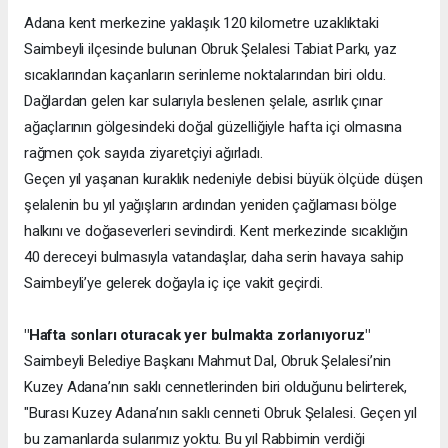
Adana kent merkezine yaklaşık 120 kilometre uzaklıktaki
Saimbeyli ilçesinde bulunan Obruk Şelalesi Tabiat Parkı, yaz
sıcaklarından kaçanların serinleme noktalarından biri oldu.
Dağlardan gelen kar sularıyla beslenen şelale, asırlık çınar
ağaçlarının gölgesindeki doğal güzelliğiyle hafta içi olmasına
rağmen çok sayıda ziyaretçiyi ağırladı.
Geçen yıl yaşanan kuraklık nedeniyle debisi büyük ölçüde düşen
şelalenin bu yıl yağışların ardından yeniden çağlaması bölge
halkını ve doğaseverleri sevindirdi. Kent merkezinde sıcaklığın
40 dereceyi bulmasıyla vatandaşlar, daha serin havaya sahip
Saimbeyli’ye gelerek doğayla iç içe vakit geçirdi.
"Hafta sonları oturacak yer bulmakta zorlanıyoruz"
Saimbeyli Belediye Başkanı Mahmut Dal, Obruk Şelalesi’nin
Kuzey Adana’nın saklı cennetlerinden biri olduğunu belirterek,
"Burası Kuzey Adana’nın saklı cenneti Obruk Şelalesi. Geçen yıl
bu zamanlarda sularımız yoktu. Bu yıl Rabbimin verdiği