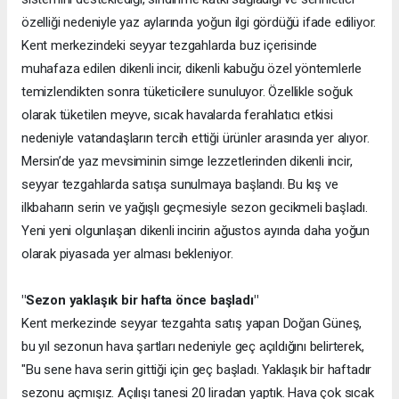
özelliği nedeniyle yaz aylarında yoğun ilgi gördüğü ifade ediliyor.
Kent merkezindeki seyyar tezgahlarda buz içerisinde
muhafaza edilen dikenli incir, dikenli kabuğu özel yöntemlerle
temizlendikten sonra tüketicilere sunuluyor. Özellikle soğuk
olarak tüketilen meyve, sıcak havalarda ferahlatıcı etkisi
nedeniyle vatandaşların tercih ettiği ürünler arasında yer alıyor.
Mersin’de yaz mevsiminin simge lezzetlerinden dikenli incir,
seyyar tezgahlarda satışa sunulmaya başlandı. Bu kış ve
ilkbaharın serin ve yağışlı geçmesiyle sezon gecikmeli başladı.
Yeni yeni olgunlaşan dikenli incirin ağustos ayında daha yoğun
olarak piyasada yer alması bekleniyor.
"Sezon yaklaşık bir hafta önce başladı"
Kent merkezinde seyyar tezgahta satış yapan Doğan Güneş,
bu yıl sezonun hava şartları nedeniyle geç açıldığını belirterek,
"Bu sene hava serin gittiği için geç başladı. Yaklaşık bir haftadır
sezonu açmışız. Açılışı tanesi 20 liradan yaptık. Hava çok sıcak