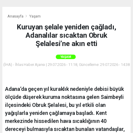
Anasayfa
Yaşam
Kuruyan şelale yeniden çağladı,
Adanalılar sıcaktan Obruk
Şelalesi’ne akın etti
YAŞAM
(İHA) - İhlas Haber Ajansı | 29.07.2026 - 11:18, Güncelleme: 29.07.2026 - 14:38
Adana’da geçen yıl kuraklık nedeniyle debisi büyük
ölçüde düşerek kuruma noktasına gelen Saimbeyli
ilçesindeki Obruk Şelalesi, bu yıl etkili olan
yağışlarla yeniden çağlamaya başladı. Kent
merkezinde hissedilen hava sıcaklığının 40
dereceyi bulmasıyla sıcaktan bunalan vatandaşlar,