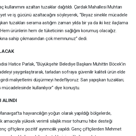
ilaç kullanımını azaltan tuzaklar dağıtıldı. Çardak Mahallesi Muhtarı
iyet ve iş gücünü azaltacağını söyleyerek, “Beyaz sinekle mücadele
şkan tuzakları serama astığım zaman yılda bir ya da iki kez ilaçlama
. Hem ürünlerin hem de tüketicinin sağlığını korumuş olacağız.
halkına sahip çıkmasından çok memnunuz” dedi.
ILACAK
disi Hatice Parlak, “Büyükşehir Belediye Başkanı Muhittin Böcek’in
leyi yaygınlaştırarak, tarladan sofraya güvenilir kaliteli ürün elde
girdi maliyetlerini düşürmeyi hedefliyoruz. Sarı yapışkan tuzakları;
s mücadelesinde kullanılıyor” diye konuştu.
 ALINDI
anavgat’ta hayvancılığın yoğun olarak yapıldığı bölgelerde,
mak amacıyla yüksek verimli silajlık mısır tohumu hibe desteği
enç çiftçilere pozitif ayrımcılık yapıldı. Genç çiftçilerden Mehmet