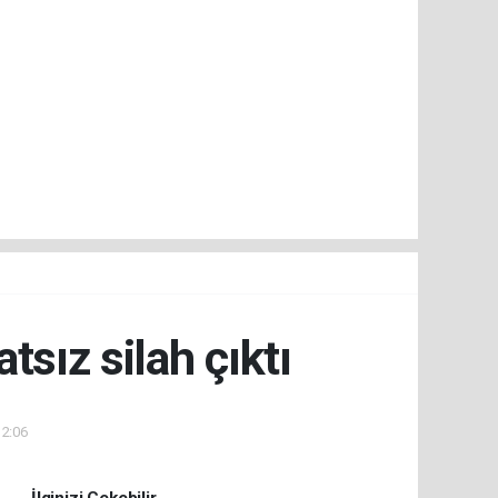
sız silah çıktı
12:06