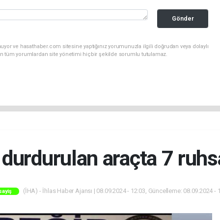
Gönder
uyor ve hasathaber.com sitesine yaptığınız yorumunuzla ilgili doğrudan veya dolaylı
n tüm yorumlardan site yönetimi hiçbir şekilde sorumlu tutulamaz.
durdurulan araçta 7 ruhsat
(İHA) - İhlas Haber Ajansı | 08.09.2024 - 12:03, Güncelleme: 08.09.2024 - 
sayiş