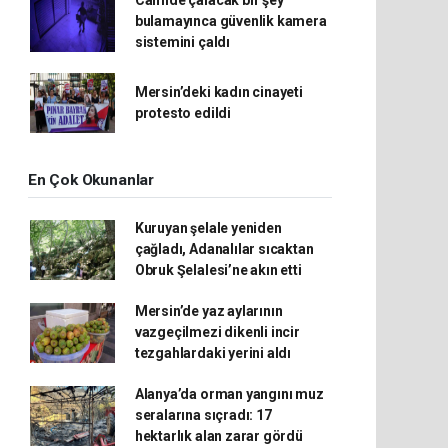
Camide çalacak bir şey
bulamayınca güvenlik kamera
sistemini çaldı
Mersin’deki kadın cinayeti
protesto edildi
En Çok Okunanlar
Kuruyan şelale yeniden
çağladı, Adanalılar sıcaktan
Obruk Şelalesi’ne akın etti
Mersin’de yaz aylarının
vazgeçilmezi dikenli incir
tezgahlardaki yerini aldı
Alanya’da orman yangını muz
seralarına sıçradı: 17
hektarlık alan zarar gördü