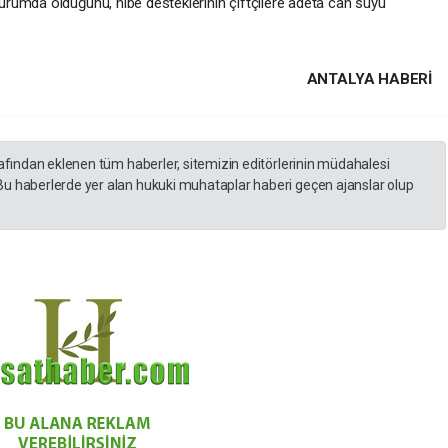
rumda olduğunu, hibe desteklerinin çiftçilere adeta can suyu
ANTALYA HABERİ
rafından eklenen tüm haberler, sitemizin editörlerinin müdahalesi
Bu haberlerde yer alan hukuki muhataplar haberi geçen ajanslar olup