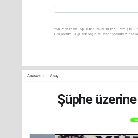
Yorum yazarak Topluluk Kuralları’nı kabul etmiş bulun
tüm sorumluluğu tek başınıza üstleniyorsunuz. Yazıla
Anasayfa
Asayiş
Şüphe üzerine 
A