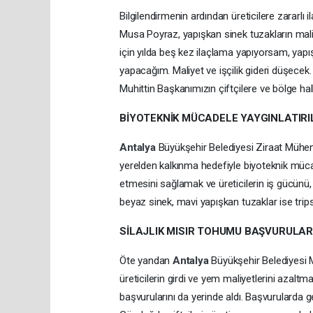
Bilgilendirmenin ardından üreticilere zararlı 
Musa Poyraz, yapışkan sinek tuzakların mal
için yılda beş kez ilaçlama yapıyorsam, yapı
yapacağım. Maliyet ve işçilik gideri düşecek
Muhittin Başkanımızın çiftçilere ve bölge 
BİYOTEKNİK MÜCADELE YAYGINLATIR
Antalya
Büyükşehir Belediyesi Ziraat Mühen
yerelden kalkınma hedefiyle biyoteknik mücade
etmesini sağlamak ve üreticilerin iş gücünü, 
beyaz sinek, mavi yapışkan tuzaklar ise trip
SİLAJLIK MISIR TOHUMU BAŞVURULARI
Öte yandan
Antalya
Büyükşehir Belediyesi M
üreticilerin girdi ve yem maliyetlerini azalt
başvurularını da yerinde aldı. Başvurularda g