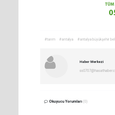
#tarım
#antalya
#antalya büyükşehir bel
Haber Merkezi
ss0707@hasathaber.
Okuyucu Yorumları
(0)