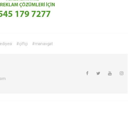
ediyesi
#çiftçi
#manavgat
com