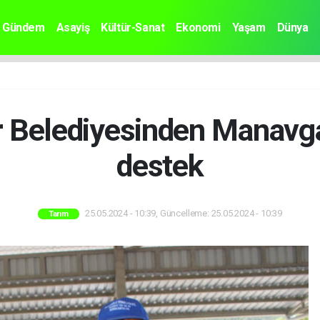
Gündem
Asayiş
Kültür-Sanat
Ekonomi
Yaşam
Dünya
 Belediyesinden Manavgat
destek
25.05.2024 - 10:39, Güncelleme: 25.05.2024 - 10:39
Tarım