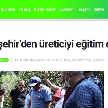
Gündem
Asayiş
Kültür-Sanat
Ekonomi
Yaşam
Dünya
ehir’den üreticiyi eğitim 
(İHA) - İhlas Haber Ajansı | 30.08.2025 - 12:34, Güncelleme: 01.09.2025 - 
arım