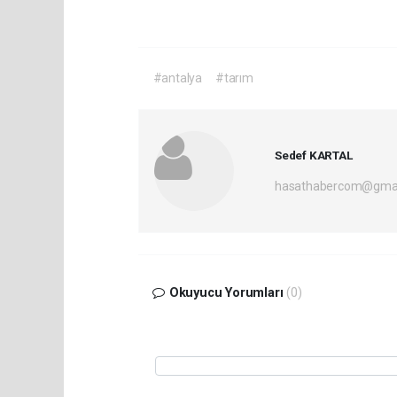
#antalya
#tarım
Sedef KARTAL
hasathabercom@gmai
Okuyucu Yorumları
(0)