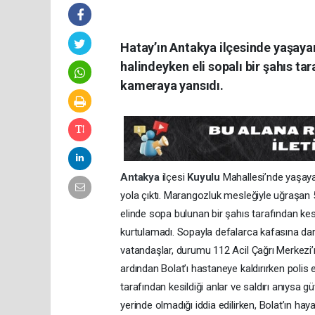
Hatay’ın Antakya ilçesinde yaşayan
halindeyken eli sopalı bir şahıs ta
kameraya yansıdı.
Antakya
ilçesi
Kuyulu
Mahallesi’nde yaşaya
yola çıktı. Marangozluk mesleğiyle uğraşan 5
elinde sopa bulunan bir şahıs tarafından kes
kurtulamadı. Sopayla defalarca kafasına dar
vatandaşlar, durumu 112 Acil Çağrı Merkezi’ne
ardından Bolat’ı hastaneye kaldırırken polis ek
tarafından kesildiği anlar ve saldırı anıysa 
yerinde olmadığı iddia edilirken, Bolat’ın hayati