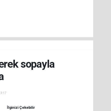
lerek sopayla
a
13:17
İlginizi Çekebilir