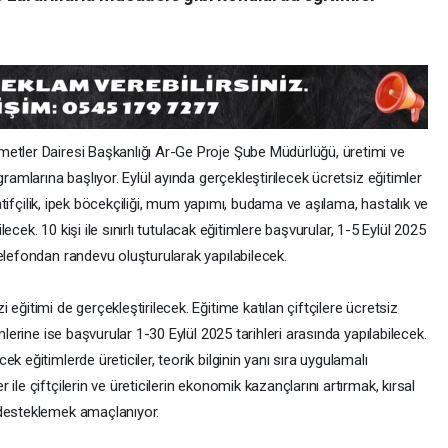
metler Dairesi Başkanlığı Ar-Ge Proje Şube Müdürlüğü, üretimi ve
gramlarına başlıyor. Eylül ayında gerçekleştirilecek ücretsiz eğitimler
eratifçilik, ipek böcekçiliği, mum yapımı, budama ve aşılama, hastalık ve
ilecek. 10 kişi ile sınırlı tutulacak eğitimlere başvurular, 1-5 Eylül 2025
elefondan randevu oluşturularak yapılabilecek.
eğitimi de gerçekleştirilecek. Eğitime katılan çiftçilere ücretsiz
mlerine ise başvurular 1-30 Eylül 2025 tarihleri arasında yapılabilecek.
k eğitimlerde üreticiler, teorik bilginin yanı sıra uygulamalı
le çiftçilerin ve üreticilerin ekonomik kazançlarını artırmak, kırsal
 desteklemek amaçlanıyor.