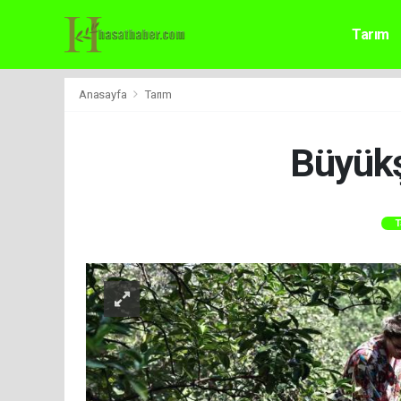
Tarım
Anasayfa
Tarım
Büyükş
T