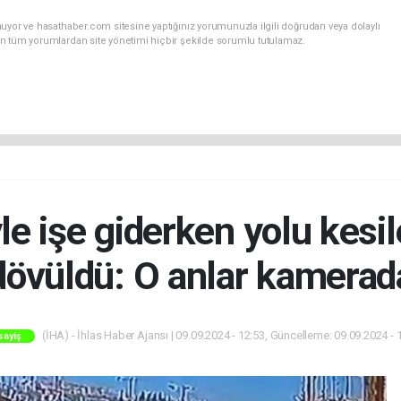
uyor ve hasathaber.com sitesine yaptığınız yorumunuzla ilgili doğrudan veya dolaylı
n tüm yorumlardan site yönetimi hiçbir şekilde sorumlu tutulamaz.
le işe giderken yolu kesi
dövüldü: O anlar kamerad
(İHA) - İhlas Haber Ajansı | 09.09.2024 - 12:53, Güncelleme: 09.09.2024 - 
sayiş