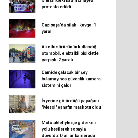
Mersin’deki kadın cinayeti
protesto edildi
Gazipaşa’da silahlı kavga: 1
yaralı
Alkollü sürücünün kullandığı
otomobil, elektrikli bisikletle
çarpıştı: 2 yaralı
Camide çalacak bir şey
bulamayınca güvenlik kamera
sistemini çaldı
İş yerine götürdüğü papağanı
"Messi" esnafın maskotu oldu
Motosikletiyle işe giderken
yolu kesilerek sopayla
dövüldü: O anlar kamerada