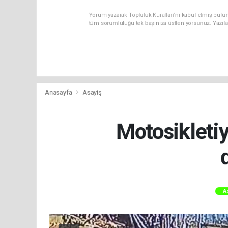
Yorum yazarak Topluluk Kuralları’nı kabul etmiş bulun
tüm sorumluluğu tek başınıza üstleniyorsunuz. Yazıla
Anasayfa
Asayiş
Motosikletiy
A