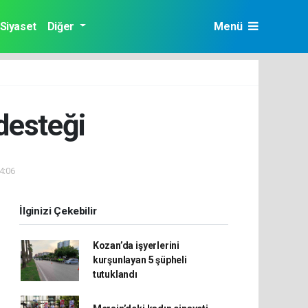
Siyaset
Diğer
Menü
desteği
14:06
İlginizi Çekebilir
Kozan’da işyerlerini
kurşunlayan 5 şüpheli
tutuklandı