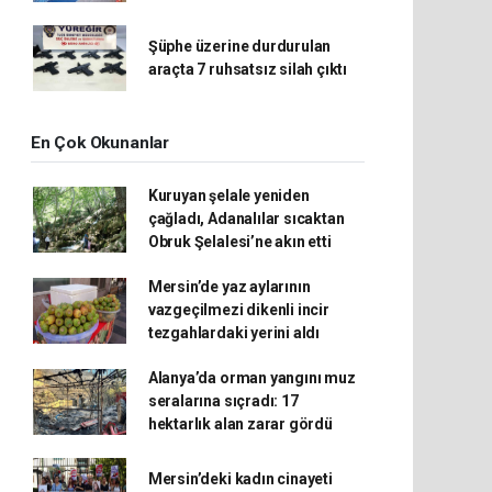
Şüphe üzerine durdurulan
araçta 7 ruhsatsız silah çıktı
En Çok Okunanlar
Kuruyan şelale yeniden
çağladı, Adanalılar sıcaktan
Obruk Şelalesi’ne akın etti
Mersin’de yaz aylarının
vazgeçilmezi dikenli incir
tezgahlardaki yerini aldı
Alanya’da orman yangını muz
seralarına sıçradı: 17
hektarlık alan zarar gördü
Mersin’deki kadın cinayeti