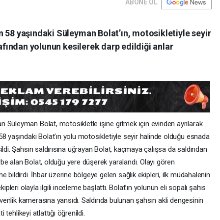
ABONE OL
 58 yaşındaki Süleyman Bolat’ın, motosikletiyle seyir
rafından yolunun kesilerek darp edildiği anlar
n Süleyman Bolat, motosikletle işine gitmek için evinden ayrılarak
8 yaşındaki Bolat’ın yolu motosikletiyle seyir halinde olduğu esnada
ildi. Şahsın saldırısına uğrayan Bolat, kaçmaya çalışsa da saldırıdan
be alan Bolat, olduğu yere düşerek yaralandı. Olayı gören
 bildirdi. İhbar üzerine bölgeye gelen sağlık ekipleri, ilk müdahalenin
ipleri olayla ilgili inceleme başlattı. Bolat’ın yolunun eli sopalı şahıs
güvenlik kamerasına yansıdı. Saldırıda bulunan şahsın akli dengesinin
 tehlikeyi atlattığı öğrenildi.