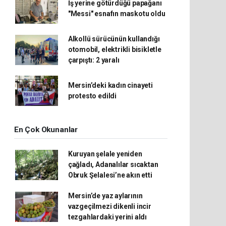
İş yerine götürdüğü papağanı
"Messi" esnafın maskotu oldu
Alkollü sürücünün kullandığı
otomobil, elektrikli bisikletle
çarpıştı: 2 yaralı
Mersin’deki kadın cinayeti
protesto edildi
En Çok Okunanlar
Kuruyan şelale yeniden
çağladı, Adanalılar sıcaktan
Obruk Şelalesi’ne akın etti
Mersin’de yaz aylarının
vazgeçilmezi dikenli incir
tezgahlardaki yerini aldı