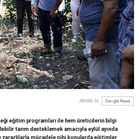
ABONE OL
ği eğitim programları ile hem üreticilerin bilgi
lebilir tarım desteklemek amacıyla eylül ayında
ve zararlılarla mücadele gibi konularda eğitimler