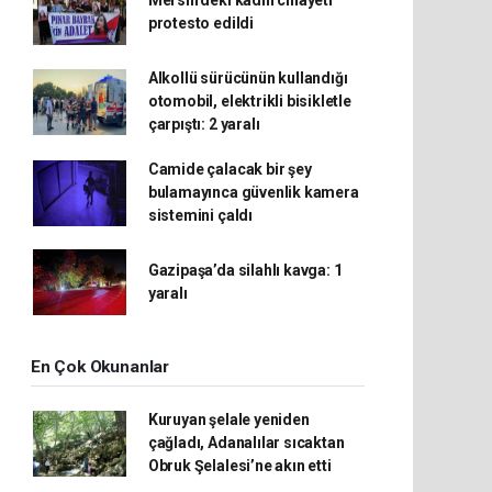
Mersin’deki kadın cinayeti
protesto edildi
Alkollü sürücünün kullandığı
otomobil, elektrikli bisikletle
çarpıştı: 2 yaralı
Camide çalacak bir şey
bulamayınca güvenlik kamera
sistemini çaldı
Gazipaşa’da silahlı kavga: 1
yaralı
En Çok Okunanlar
Kuruyan şelale yeniden
çağladı, Adanalılar sıcaktan
Obruk Şelalesi’ne akın etti