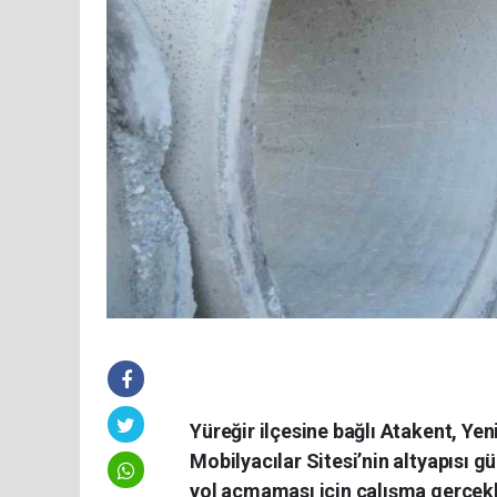
Yüreğir ilçesine bağlı Atakent, Ye
Mobilyacılar Sitesi’nin altyapısı gü
yol açmaması için çalışma gerçekle