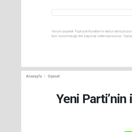
Yorum yazarak Topluluk Kuralları’nı kabul etmiş bulun
tüm sorumluluğu tek başınıza üstleniyorsunuz. Yazıla
Anasayfa
Siyaset
Yeni Parti’nin