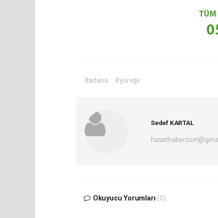
#adana
#yüreğir
Sedef KARTAL
hasathabercom@gmai
Okuyucu Yorumları
(0)