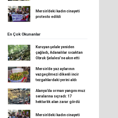
Mersin’deki kadın cinayeti
protesto edildi
En Çok Okunanlar
Kuruyan şelale yeniden
çağladı, Adanalılar sıcaktan
Obruk Şelalesi’ne akın etti
Mersin’de yaz aylarının
vazgeçilmezi dikenli incir
tezgahlardaki yerini aldı
Alanya’da orman yangını muz
seralarına sıçradı: 17
hektarlık alan zarar gördü
Mersin’deki kadın cinayeti