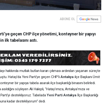
ABONE OL
rti’ye geçen CHP ilçe yönetimi, konteyner bir yapıyı
n ilk tabelasını astı.
ltayı hakkında mutlak butlan kararı çıkması ardından yaşanan süreçte
muştu. Hatay’da Yeni Parti’ye geçen CHP’li
Antakya
ilçe Başkanı Ümit
teyner bir yapıya tabela asarak ilçe başkanlığı binasını belirledi.
a asıldığını söyleyen Ali Halepli, "Hatay’ımıza, Antakya’mıza ve
Parti’yi destekliyoruz. Tabelada
Yeni Parti
Antakya
İlçe Başkanlığı
onuna kadar destekliyorum" dedi.