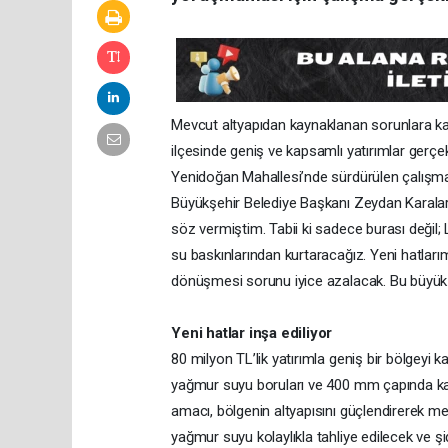
Mevcut altyapıdan kaynaklanan sorunlara ka
ilçesinde geniş ve kapsamlı yatırımlar gerçekl
Yenidoğan Mahallesi’nde sürdürülen çalışmal
Büyükşehir Belediye Başkanı Zeydan Karalar
söz vermiştim. Tabii ki sadece burası değil; L
su baskınlarından kurtaracağız. Yeni hatla
dönüşmesi sorunu iyice azalacak. Bu büyük v
Yeni hatlar inşa ediliyor
80 milyon TL’lik yatırımla geniş bir bölgeyi
yağmur suyu boruları ve 400 mm çapında kanal
amacı, bölgenin altyapısını güçlendirerek m
yağmur suyu kolaylıkla tahliye edilecek ve ş