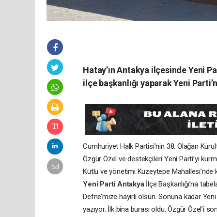
Hatay’ın Antakya ilçesinde Yeni Pa
ilçe başkanlığı yaparak Yeni Parti’ni
Cumhuriyet Halk Partisi’nin 38. Olağan Kuru
Özgür Özel ve destekçileri Yeni Parti’yi kur
Kutlu ve yönetimi Kuzeytepe Mahallesi’nde kon
Yeni Parti
Antakya
İlçe Başkanlığı’na tabel
Defne’mize hayırlı olsun. Sonuna kadar Yeni 
yazıyor. İlk bina burası oldu. Özgür Özel’i s