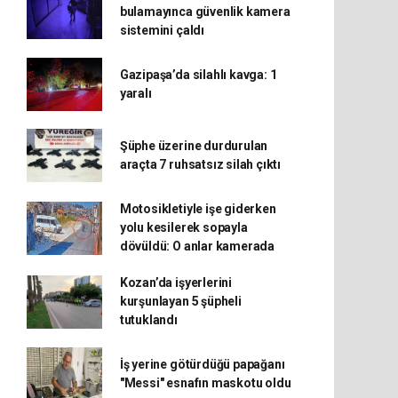
bulamayınca güvenlik kamera
sistemini çaldı
Gazipaşa’da silahlı kavga: 1
yaralı
Şüphe üzerine durdurulan
araçta 7 ruhsatsız silah çıktı
Motosikletiyle işe giderken
yolu kesilerek sopayla
dövüldü: O anlar kamerada
Kozan’da işyerlerini
kurşunlayan 5 şüpheli
tutuklandı
İş yerine götürdüğü papağanı
"Messi" esnafın maskotu oldu