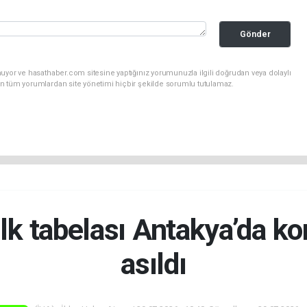
Gönder
uyor ve hasathaber.com sitesine yaptığınız yorumunuzla ilgili doğrudan veya dolaylı
n tüm yorumlardan site yönetimi hiçbir şekilde sorumlu tutulamaz.
 ilk tabelası Antakya’da k
asıldı