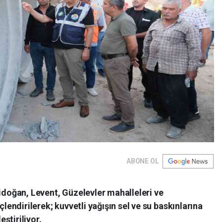
ABONE OL
nidoğan, Levent, Güzelevler mahalleleri ve
çlendirilerek; kuvvetli yağışın sel ve su baskınlarına
ştiriliyor.