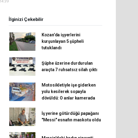
 14:39
İlginizi Çekebilir
Kozan’da işyerlerini
kurşunlayan 5 şüpheli
tutuklandı
Şüphe üzerine durdurulan
araçta 7 ruhsatsız silah çıktı
Motosikletiyle işe giderken
yolu kesilerek sopayla
dövüldü: O anlar kamerada
İş yerine götürdüğü papağanı
"Messi" esnafın maskotu oldu