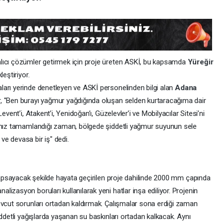
lıcı çözümler getirmek için proje üreten ASKİ, bu kapsamda
Yüreğir
eştiriyor.
arı yerinde denetleyen ve ASKİ personelinden bilgi alan
Adana
, "Ben burayı yağmur yağdığında oluşan selden kurtaracağıma dair
event’i, Atakent’i, Yenidoğan’ı, Güzelevler’i ve Mobilyacılar Sitesi’ni
rımız tamamlandığı zaman, bölgede şiddetli yağmur suyunun sele
e devasa bir iş" dedi.
 kapsayacak şekilde hayata geçirilen proje dahilinde 2000 mm çapında
izasyon boruları kullanılarak yeni hatlar inşa ediliyor. Projenin
evcut sorunları ortadan kaldırmak. Çalışmalar sona erdiği zaman
iddetli yağışlarda yaşanan su baskınları ortadan kalkacak. Aynı