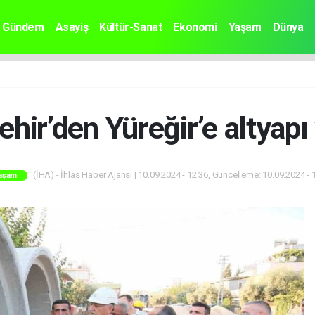
Gündem
Asayiş
Kültür-Sanat
Ekonomi
Yaşam
Dünya
hir’den Yüreğir’e altyapı 
(İHA) - İhlas Haber Ajansı | 10.09.2024 - 12:36, Güncelleme: 10.09.2024 - 
aşam