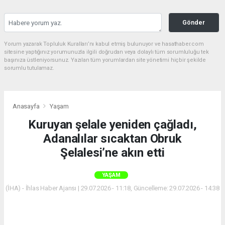
Gönder
Yorum yazarak Topluluk Kuralları’nı kabul etmiş bulunuyor ve hasathaber.com
sitesine yaptığınız yorumunuzla ilgili doğrudan veya dolaylı tüm sorumluluğu tek
başınıza üstleniyorsunuz. Yazılan tüm yorumlardan site yönetimi hiçbir şekilde
sorumlu tutulamaz.
Anasayfa
Yaşam
Kuruyan şelale yeniden çağladı,
Adanalılar sıcaktan Obruk
Şelalesi’ne akın etti
YAŞAM
(İHA) - İhlas Haber Ajansı | 29.07.2026 - 11:18, Güncelleme: 29.07.2026 - 14:38