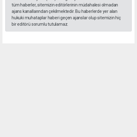
tüm haberler, sitemizin editörlerinin müdahalesi olmadan
ajans kanallarından çekilmektedir. Bu haberlerde yer alan
hukuki muhataplar haberi geçen ajanslar olup sitemizin hiç
bir editörü sorumlu tutulamaz.
Sedef KARTAL
hasathabercom@gmail.com
Okuyucu Yorumları
(0)
Gönder