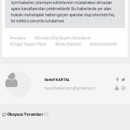
tüm haberler, sitemizin editörlerinin müdahalesi olmadan
ajans kanallarından çekilmektedir. Bu haberlerde yer alan
hukuki muhataplar haberi geçen ajanslar olup sitemizin hiç
bir editörü sorumlu tutulamaz.
#antalya
#Antalya Büyükşehir Belediyesi
#Doğal Yaşam Parkı
#Koku Bahçesi
#aromatik bitki
Sedef KARTAL
hasathabercom@gmail.com
Okuyucu Yorumları
(0)