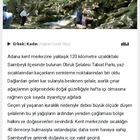
Erkek
|
Kadın
(Haberi Sesli Oku)
Adana kent merkezine yaklaşık 120 kilometre uzaklıktaki
Saimbeyli ilçesinde bulunan Obruk Şelalesi Tabiat Parkı, yaz
sıcaklarından kaçanların serinleme noktalarından biri oldu.
Dağlardan gelen kar sularıyla beslenen şelale, asırlık çınar
ağaçlarının gölgesindeki doğal güzelliğiyle hafta içi olmasına
rağmen çok sayıda ziyaretçiyi ağırladı.
Geçen yıl yaşanan kuraklık nedeniyle debisi büyük ölçüde düşen
şelalenin bu yıl yağışların ardından yeniden çağlaması bölge
halkını ve doğaseverleri sevindirdi. Kent merkezinde sıcaklığın
40 dereceyi bulmasıyla vatandaşlar, daha serin havaya sahip
Saimbeyli’ye gelerek doğayla iç içe vakit geçirdi.