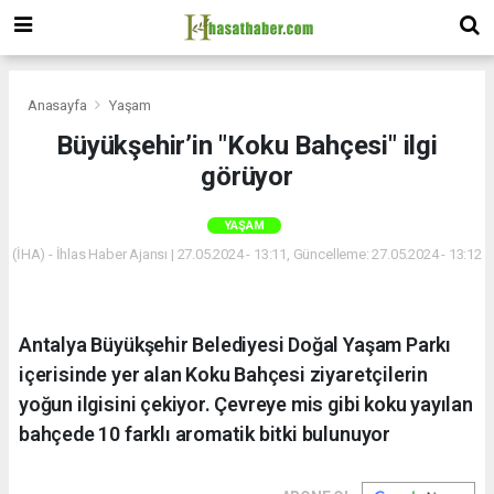
Anasayfa
Yaşam
Büyükşehir’in "Koku Bahçesi" ilgi
görüyor
YAŞAM
(İHA) - İhlas Haber Ajansı | 27.05.2024 - 13:11, Güncelleme: 27.05.2024 - 13:12
Antalya Büyükşehir Belediyesi Doğal Yaşam Parkı
içerisinde yer alan Koku Bahçesi ziyaretçilerin
yoğun ilgisini çekiyor. Çevreye mis gibi koku yayılan
bahçede 10 farklı aromatik bitki bulunuyor