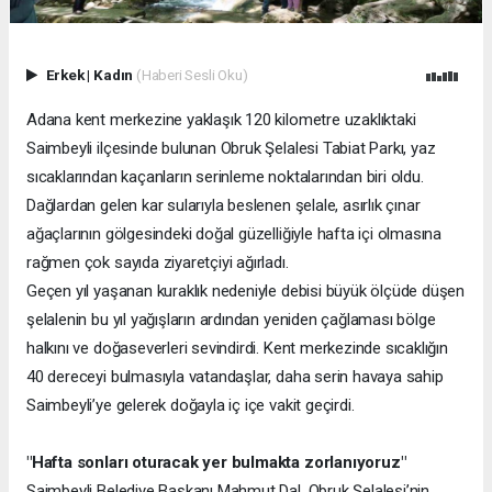
Erkek
|
Kadın
(Haberi Sesli Oku)
Adana kent merkezine yaklaşık 120 kilometre uzaklıktaki
Saimbeyli ilçesinde bulunan Obruk Şelalesi Tabiat Parkı, yaz
sıcaklarından kaçanların serinleme noktalarından biri oldu.
Dağlardan gelen kar sularıyla beslenen şelale, asırlık çınar
ağaçlarının gölgesindeki doğal güzelliğiyle hafta içi olmasına
rağmen çok sayıda ziyaretçiyi ağırladı.
Geçen yıl yaşanan kuraklık nedeniyle debisi büyük ölçüde düşen
şelalenin bu yıl yağışların ardından yeniden çağlaması bölge
halkını ve doğaseverleri sevindirdi. Kent merkezinde sıcaklığın
40 dereceyi bulmasıyla vatandaşlar, daha serin havaya sahip
Saimbeyli’ye gelerek doğayla iç içe vakit geçirdi.
"Hafta sonları oturacak yer bulmakta zorlanıyoruz"
Saimbeyli Belediye Başkanı Mahmut Dal, Obruk Şelalesi’nin