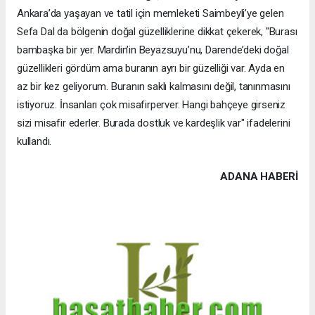
Ankara’da yaşayan ve tatil için memleketi Saimbeyli’ye gelen
Sefa Dal da bölgenin doğal güzelliklerine dikkat çekerek, "Burası
bambaşka bir yer. Mardin’in Beyazsuyu’nu, Darende’deki doğal
güzellikleri gördüm ama buranın ayrı bir güzelliği var. Ayda en
az bir kez geliyorum. Buranın saklı kalmasını değil, tanınmasını
istiyoruz. İnsanları çok misafirperver. Hangi bahçeye girseniz
sizi misafir ederler. Burada dostluk ve kardeşlik var" ifadelerini
kullandı.
ADANA HABERİ