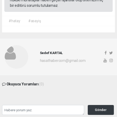
bir editörü sorumlu tutulamaz.
#hatay
#asayiş
Sedef KARTAL
hasathabercom@gmail.com
Okuyucu Yorumları
(0)
Gönder