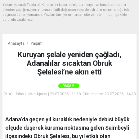
Yorum yazarak Topluluk Kuralları’nı kabul etmiş bulunuyor ve hasathaber.com
sitesine yaptığınız yorumunuzla ilgili doğrudan veya dolaylı tüm sorumluluğu tek
başınıza üstleniyorsunuz. Yazılan tüm yorumlardan site yönetimi hiçbir şekilde
sorumlu tutulamaz.
Anasayfa
Yaşam
Kuruyan şelale yeniden çağladı,
Adanalılar sıcaktan Obruk
Şelalesi’ne akın etti
YAŞAM
(İHA) - İhlas Haber Ajansı | 29.07.2026 - 11:18, Güncelleme: 29.07.2026 - 14:38
Adana’da geçen yıl kuraklık nedeniyle debisi büyük
ölçüde düşerek kuruma noktasına gelen Saimbeyli
ilçesindeki Obruk Şelalesi, bu yıl etkili olan