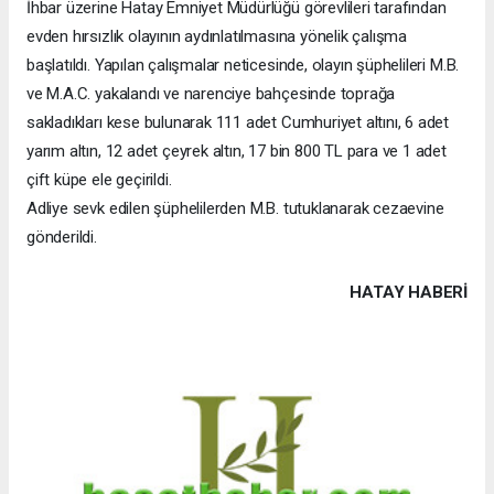
İhbar üzerine Hatay Emniyet Müdürlüğü görevlileri tarafından
evden hırsızlık olayının aydınlatılmasına yönelik çalışma
başlatıldı. Yapılan çalışmalar neticesinde, olayın şüphelileri M.B.
ve M.A.C. yakalandı ve narenciye bahçesinde toprağa
sakladıkları kese bulunarak 111 adet Cumhuriyet altını, 6 adet
yarım altın, 12 adet çeyrek altın, 17 bin 800 TL para ve 1 adet
çift küpe ele geçirildi.
Adliye sevk edilen şüphelilerden M.B. tutuklanarak cezaevine
gönderildi.
HATAY HABERİ