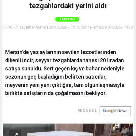
tezgahlardaki yerini aldı
EKONOMI
(İHA) - İhlas Haber Ajansı | 29.07.2026 - 11:13, Güncelleme: 29.07.2026 - 14:38
Mersin’de yaz aylarının sevilen lezzetlerinden
dikenli incir, seyyar tezgahlarda tanesi 20 liradan
satışa sunuldu. Sert geçen kış ve bahar nedeniyle
sezonun geç başladığını belirten satıcılar,
meyvenin yeni yeni çıktığını, tam olgunlaşmasıyla
birlikte satışların da çoğalmasını bekliyor.
ABONE OL