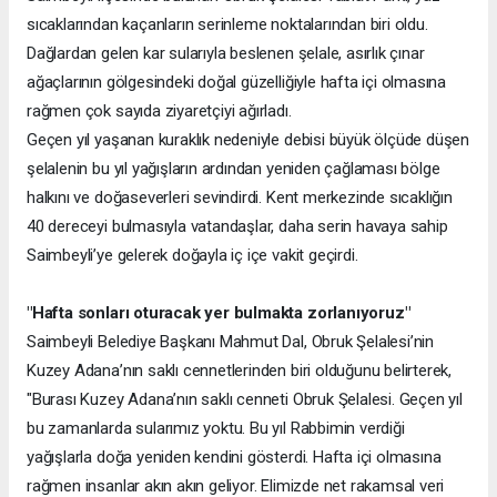
sıcaklarından kaçanların serinleme noktalarından biri oldu.
Dağlardan gelen kar sularıyla beslenen şelale, asırlık çınar
ağaçlarının gölgesindeki doğal güzelliğiyle hafta içi olmasına
rağmen çok sayıda ziyaretçiyi ağırladı.
Geçen yıl yaşanan kuraklık nedeniyle debisi büyük ölçüde düşen
şelalenin bu yıl yağışların ardından yeniden çağlaması bölge
halkını ve doğaseverleri sevindirdi. Kent merkezinde sıcaklığın
40 dereceyi bulmasıyla vatandaşlar, daha serin havaya sahip
Saimbeyli’ye gelerek doğayla iç içe vakit geçirdi.
"Hafta sonları oturacak yer bulmakta zorlanıyoruz"
Saimbeyli Belediye Başkanı Mahmut Dal, Obruk Şelalesi’nin
Kuzey Adana’nın saklı cennetlerinden biri olduğunu belirterek,
"Burası Kuzey Adana’nın saklı cenneti Obruk Şelalesi. Geçen yıl
bu zamanlarda sularımız yoktu. Bu yıl Rabbimin verdiği
yağışlarla doğa yeniden kendini gösterdi. Hafta içi olmasına
rağmen insanlar akın akın geliyor. Elimizde net rakamsal veri