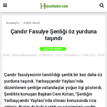
Anasayfa
Kültür-Sanat
Çandır Fasulye Şenliği öz yurduna
taşındı
KÜLTÜR-SANAT
(İHA) - İhlas Haber Ajansı | 17.08.2025 - 13:51, Güncelleme: 17.08.2025 - 14:28
Çandır fasulyesinin tanıtıldığı şenlik bir kez daha öz
yurduna taşındı. Yarbaşçandır Yaylası’nda
düzenlenen şenliğe vatandaşlar yoğun ilgi gösterdi.
Şenlikte konuşan Başkan Cem Kotan, "Şenliğin
Yarbaşçandır Yaylası’nda olması konusunda rica
ettiniz. Bizler de kabul ettik ve sözümüzü verdik.