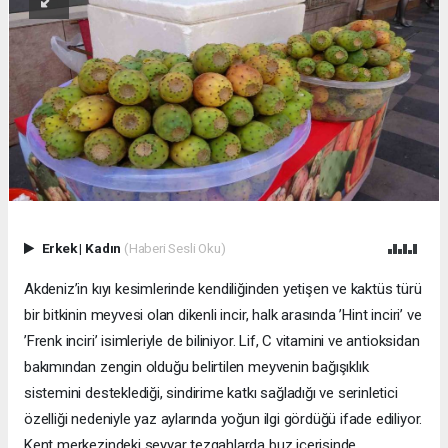
Erkek
|
Kadın
(Haberi Sesli Oku)
Akdeniz’in kıyı kesimlerinde kendiliğinden yetişen ve kaktüs türü
bir bitkinin meyvesi olan dikenli incir, halk arasında ’Hint inciri’ ve
’Frenk inciri’ isimleriyle de biliniyor. Lif, C vitamini ve antioksidan
bakımından zengin olduğu belirtilen meyvenin bağışıklık
sistemini desteklediği, sindirime katkı sağladığı ve serinletici
özelliği nedeniyle yaz aylarında yoğun ilgi gördüğü ifade ediliyor.
Kent merkezindeki seyyar tezgahlarda buz içerisinde