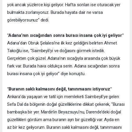
yok ancak yüzlerce kişi geliyor. Hafta sonları ise oturacak yer
bulmakta zorlanıyoruz. Burada hayata dair ne varsa
görebiliyorsunuz" dedi.
"Adana’nın sıcağından sonra burası insana çok iyi geliyor"
Adana’dan Obruk Şelalesi’ne ilk kez geldiğini belirten Ahmet
Takoğlu ise, "Saimbeyli’yi ve doğasını görmek istedik.
Gerçekten çok güzel. Adana’nın sıcağıyla arasında çok büyük
fark var. Burada hava oldukça serin. Adana sıcağından sonra
burası insana çok iyi geliyor" diye konuştu.
"Buranın saklı kalmasını değil, tanınmasını istiyoruz"
Ankara’da yaşayan ve tatil için memleketi Saimbeyli’ye gelen
Sefa Dal da bölgenin doğal güzelliklerine dikkat çekerek, "Burası
bambaşka bir yer. Mardin’in Beyazsuyu’nu, Darende’deki doğal
güzellikleri gördüm ama buranın ayrı bir güzelliği var. Ayda en
az bir kez geliyorum. Buranın saklı kalmasını değil, tanınmasını