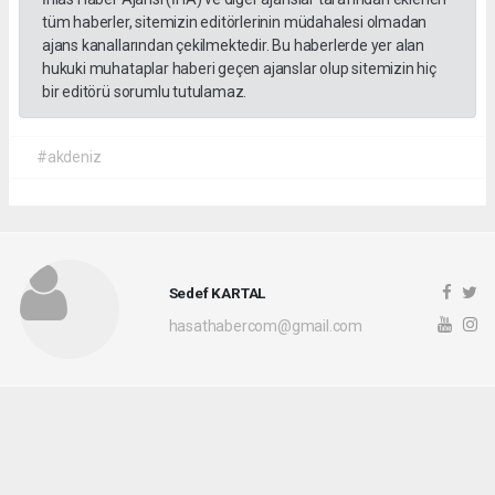
tüm haberler, sitemizin editörlerinin müdahalesi olmadan
ajans kanallarından çekilmektedir. Bu haberlerde yer alan
hukuki muhataplar haberi geçen ajanslar olup sitemizin hiç
bir editörü sorumlu tutulamaz.
#akdeniz
Sedef KARTAL
hasathabercom@gmail.com
Okuyucu Yorumları
(0)