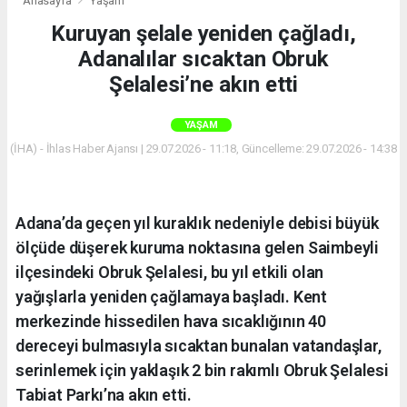
Anasayfa
Yaşam
Kuruyan şelale yeniden çağladı,
Adanalılar sıcaktan Obruk
Şelalesi’ne akın etti
YAŞAM
(İHA) - İhlas Haber Ajansı | 29.07.2026 - 11:18, Güncelleme: 29.07.2026 - 14:38
Adana’da geçen yıl kuraklık nedeniyle debisi büyük
ölçüde düşerek kuruma noktasına gelen Saimbeyli
ilçesindeki Obruk Şelalesi, bu yıl etkili olan
yağışlarla yeniden çağlamaya başladı. Kent
merkezinde hissedilen hava sıcaklığının 40
dereceyi bulmasıyla sıcaktan bunalan vatandaşlar,
serinlemek için yaklaşık 2 bin rakımlı Obruk Şelalesi
Tabiat Parkı’na akın etti.