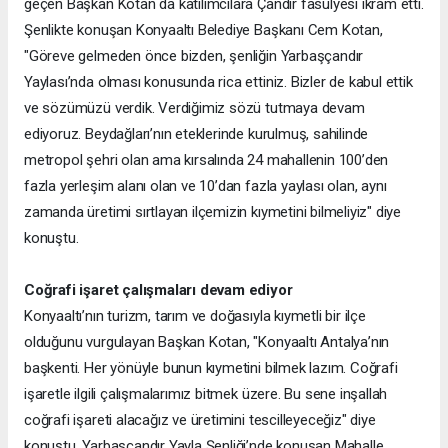
geçen Başkan Kotan da katılımcılara Çandır fasulyesi ikram etti.
Şenlikte konuşan Konyaaltı Belediye Başkanı Cem Kotan,
"Göreve gelmeden önce bizden, şenliğin Yarbaşçandır
Yaylası’nda olması konusunda rica ettiniz. Bizler de kabul ettik
ve sözümüzü verdik. Verdiğimiz sözü tutmaya devam
ediyoruz. Beydağları’nın eteklerinde kurulmuş, sahilinde
metropol şehri olan ama kırsalında 24 mahallenin 100’den
fazla yerleşim alanı olan ve 10’dan fazla yaylası olan, aynı
zamanda üretimi sırtlayan ilçemizin kıymetini bilmeliyiz" diye
konuştu.
Coğrafi işaret çalışmaları devam ediyor
Konyaaltı’nın turizm, tarım ve doğasıyla kıymetli bir ilçe
olduğunu vurgulayan Başkan Kotan, "Konyaaltı Antalya’nın
başkenti. Her yönüyle bunun kıymetini bilmek lazım. Coğrafi
işaretle ilgili çalışmalarımız bitmek üzere. Bu sene inşallah
coğrafi işareti alacağız ve üretimini tescilleyeceğiz" diye
konuştu. Yarbaşçandır Yayla Şenliği’nde konuşan Mahalle