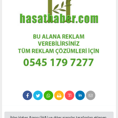
İhlas Haber Ajansı (İHA) ve diğer ajanslar tarafından eklenen