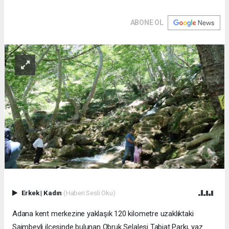
ABONE OL
Erkek
|
Kadın
(Haberi Sesli Oku)
Adana kent merkezine yaklaşık 120 kilometre uzaklıktaki
Saimbeyli ilçesinde bulunan Obruk Şelalesi Tabiat Parkı, yaz