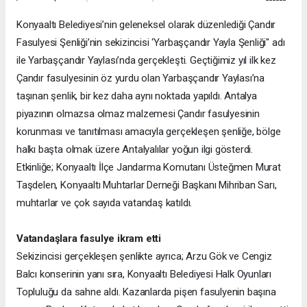
Konyaaltı Belediyesi’nin geleneksel olarak düzenlediği Çandır
Fasulyesi Şenliği’nin sekizincisi ‘Yarbaşçandır Yayla Şenliği" adı
ile Yarbaşçandır Yaylası’nda gerçekleşti. Geçtiğimiz yıl ilk kez
Çandır fasulyesinin öz yurdu olan Yarbaşçandır Yaylası’na
taşınan şenlik, bir kez daha aynı noktada yapıldı. Antalya
piyazının olmazsa olmaz malzemesi Çandır fasulyesinin
korunması ve tanıtılması amacıyla gerçekleşen şenliğe, bölge
halkı başta olmak üzere Antalyalılar yoğun ilgi gösterdi.
Etkinliğe; Konyaaltı İlçe Jandarma Komutanı Üsteğmen Murat
Taşdelen, Konyaaltı Muhtarlar Derneği Başkanı Mihriban Sarı,
muhtarlar ve çok sayıda vatandaş katıldı.
Vatandaşlara fasulye ikram etti
Sekizincisi gerçekleşen şenlikte ayrıca; Arzu Gök ve Cengiz
Balcı konserinin yanı sıra, Konyaaltı Belediyesi Halk Oyunları
Topluluğu da sahne aldı. Kazanlarda pişen fasulyenin başına