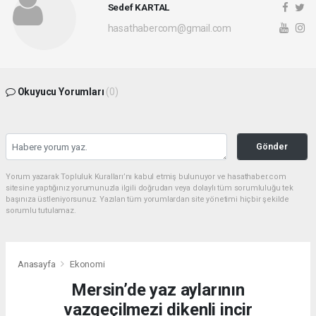
Sedef KARTAL
hasathabercom@gmail.com
Okuyucu Yorumları
(0)
Gönder
Yorum yazarak Topluluk Kuralları’nı kabul etmiş bulunuyor ve hasathaber.com
sitesine yaptığınız yorumunuzla ilgili doğrudan veya dolaylı tüm sorumluluğu tek
başınıza üstleniyorsunuz. Yazılan tüm yorumlardan site yönetimi hiçbir şekilde
sorumlu tutulamaz.
Anasayfa
Ekonomi
Mersin’de yaz aylarının
vazgeçilmezi dikenli incir