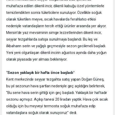
muhafaza edilen dikenli incir, dikenli kabuğu özel yöntemlerle
temizlendikten sonra tüketicilere sunuluyor. Özellikle soğuk
olarak tüketilen meyve, sıcak havalarda ferahlatıcı etkisi
nedeniyle vatandaşların tercih ettiği ürünler arasında yer alıyor.
Mersin’de yaz mevsiminin simge lezzetlerinden dikenli incir,
seyyar tezgahlarda satışa sunulmaya başlandı. Bu kış ve
ilkbaharın serin ve yağışlı geçmesiyle sezon gecikmeli başladı.
Yeni yeni olgunlaşan dikenli incirin ağustos ayında daha yoğun
olarak piyasada yer alması bekleniyor.
"Sezon yaklaşık bir hafta önce başladı"
Kent merkezinde seyyar tezgahta satış yapan Doğan Güneş,
bu yıl sezonun hava şartları nedeniyle geç açıldığını belirterek,
"Bu sene hava serin gittiği için geç başladı. Yaklaşık bir haftadır
sezonu açmışız. Açılışı tanesi 20 liradan yaptık. Hava çok sıcak
olduğu için bu meyveyi termosta soğuk muhafaza edip
vatandaşlara soğuk olarak sunuyoruz" dedi.