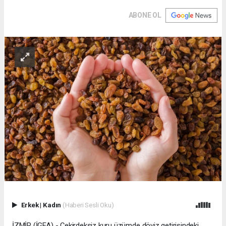
ABONE OL
Erkek
|
Kadın
(Haberi Sesli Oku)
İZMİR (İGFA) - Çekirdeksiz kuru üzümde döviz getirisindeki