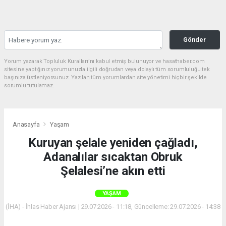
Gönder
Yorum yazarak Topluluk Kuralları’nı kabul etmiş bulunuyor ve hasathaber.com
sitesine yaptığınız yorumunuzla ilgili doğrudan veya dolaylı tüm sorumluluğu tek
başınıza üstleniyorsunuz. Yazılan tüm yorumlardan site yönetimi hiçbir şekilde
sorumlu tutulamaz.
Anasayfa
Yaşam
Kuruyan şelale yeniden çağladı,
Adanalılar sıcaktan Obruk
Şelalesi’ne akın etti
YAŞAM
(İHA) - İhlas Haber Ajansı | 29.07.2026 - 11:18, Güncelleme: 29.07.2026 - 14:38