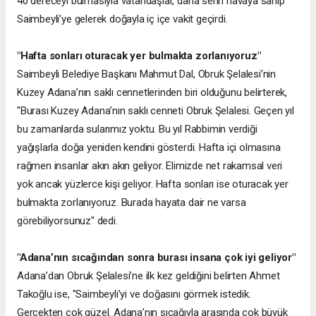
40 dereceyi bulmasıyla vatandaşlar, daha serin havaya sahip
Saimbeyli’ye gelerek doğayla iç içe vakit geçirdi.
"Hafta sonları oturacak yer bulmakta zorlanıyoruz"
Saimbeyli Belediye Başkanı Mahmut Dal, Obruk Şelalesi’nin
Kuzey Adana’nın saklı cennetlerinden biri olduğunu belirterek,
"Burası Kuzey Adana’nın saklı cenneti Obruk Şelalesi. Geçen yıl
bu zamanlarda sularımız yoktu. Bu yıl Rabbimin verdiği
yağışlarla doğa yeniden kendini gösterdi. Hafta içi olmasına
rağmen insanlar akın akın geliyor. Elimizde net rakamsal veri
yok ancak yüzlerce kişi geliyor. Hafta sonları ise oturacak yer
bulmakta zorlanıyoruz. Burada hayata dair ne varsa
görebiliyorsunuz" dedi.
"Adana’nın sıcağından sonra burası insana çok iyi geliyor"
Adana’dan Obruk Şelalesi’ne ilk kez geldiğini belirten Ahmet
Takoğlu ise, "Saimbeyli’yi ve doğasını görmek istedik.
Gerçekten çok güzel. Adana’nın sıcağıyla arasında çok büyük