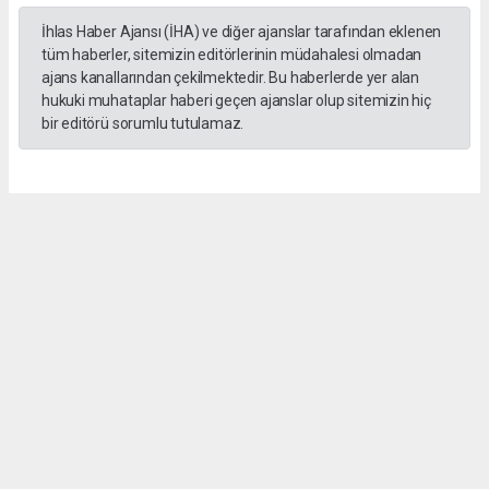
İhlas Haber Ajansı (İHA) ve diğer ajanslar tarafından eklenen
tüm haberler, sitemizin editörlerinin müdahalesi olmadan
ajans kanallarından çekilmektedir. Bu haberlerde yer alan
hukuki muhataplar haberi geçen ajanslar olup sitemizin hiç
bir editörü sorumlu tutulamaz.
Sedef KARTAL
hasathabercom@gmail.com
Okuyucu Yorumları
(0)