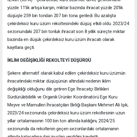
yüzde 11’lik artışa karşın, miktar bazında ihracat yüzde 20’lik
düşüşle 259 bin tondan 207 bin tona geriledi. Bu azalışta
çekirdeksiz kuru üzüm rekoltesindeki düşüş etkili oldu. 2023/24
sezonundaki 207 bin tonluk ihracat son 8 yıllık süreçte miktar
bazında en düşük çekirdeksiz kuru üzüm ihracatı olarak
kayıtlara geçti.
İKLİM DEĞİŞİKLİĞİ REKOLTEYİ DÜŞÜRDÜ
Şekere alternatif olarak kabul edilen çekirdeksiz kuru üzümün
ihracatındaki miktar düşüşünün altındaki nedenin iklim
değişikliği olduğunu dile getiren Ege İhracatçı Birlikleri
Sürdürülebilirlik ve Organik Ürünler Koordinatörü Ege Kuru
Meyve ve Mamulleri İhracatçıları Birliği Başkanı Mehmet Ali Işık,
2023/24 sezonunda çekirdeksiz kuru üzüm rekoltesinin uzun
yıllar ortalamasının 100 bin ton altında kaldığını, 2024/25
sezonunda da rekoltenin geçen sezonlardaki ortalamanın
altında kalacağına dair ipuçları verdiğini kaydetti.