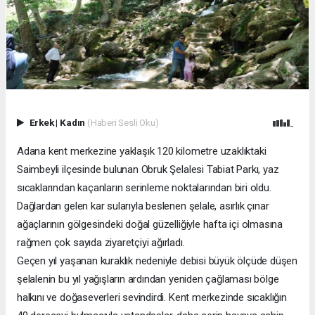
Erkek
|
Kadın
(Haberi Sesli Oku)
Adana kent merkezine yaklaşık 120 kilometre uzaklıktaki
Saimbeyli ilçesinde bulunan Obruk Şelalesi Tabiat Parkı, yaz
sıcaklarından kaçanların serinleme noktalarından biri oldu.
Dağlardan gelen kar sularıyla beslenen şelale, asırlık çınar
ağaçlarının gölgesindeki doğal güzelliğiyle hafta içi olmasına
rağmen çok sayıda ziyaretçiyi ağırladı.
Geçen yıl yaşanan kuraklık nedeniyle debisi büyük ölçüde düşen
şelalenin bu yıl yağışların ardından yeniden çağlaması bölge
halkını ve doğaseverleri sevindirdi. Kent merkezinde sıcaklığın