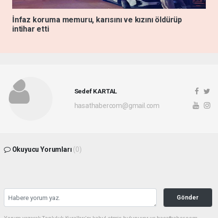
İnfaz koruma memuru, karısını ve kızını öldürüp
intihar etti
Sedef KARTAL
hasathabercom@gmail.com
Okuyucu Yorumları
(0)
Gönder