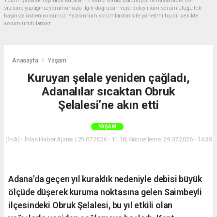
Yorum yazarak Topluluk Kuralları’nı kabul etmiş bulunuyor ve hasathaber.com
sitesine yaptığınız yorumunuzla ilgili doğrudan veya dolaylı tüm sorumluluğu tek
başınıza üstleniyorsunuz. Yazılan tüm yorumlardan site yönetimi hiçbir şekilde
sorumlu tutulamaz.
Anasayfa
Yaşam
Kuruyan şelale yeniden çağladı,
Adanalılar sıcaktan Obruk
Şelalesi’ne akın etti
YAŞAM
(İHA) - İhlas Haber Ajansı | 29.07.2026 - 11:18, Güncelleme: 29.07.2026 - 14:38
Adana’da geçen yıl kuraklık nedeniyle debisi büyük
ölçüde düşerek kuruma noktasına gelen Saimbeyli
ilçesindeki Obruk Şelalesi, bu yıl etkili olan