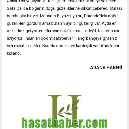
Ankara’da yaşayan ve tatil için memleketi Saimbeyli’ye gelen
Sefa Dal da bölgenin doğal güzelliklerine dikkat çekerek, "Burası
bambaşka bir yer. Mardin’in Beyazsuyu’nu, Darende’deki doğal
güzellikleri gördüm ama buranın ayrı bir güzelliği var. Ayda en
az bir kez geliyorum. Buranın saklı kalmasını değil, tanınmasını
istiyoruz. İnsanları çok misafirperver. Hangi bahçeye girseniz
sizi misafir ederler. Burada dostluk ve kardeşlik var" ifadelerini
kullandı.
ADANA HABERİ