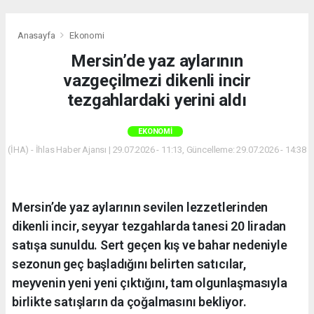
Anasayfa
Ekonomi
Mersin’de yaz aylarının
vazgeçilmezi dikenli incir
tezgahlardaki yerini aldı
EKONOMI
(İHA) - İhlas Haber Ajansı | 29.07.2026 - 11:13, Güncelleme: 29.07.2026 - 14:38
Mersin’de yaz aylarının sevilen lezzetlerinden
dikenli incir, seyyar tezgahlarda tanesi 20 liradan
satışa sunuldu. Sert geçen kış ve bahar nedeniyle
sezonun geç başladığını belirten satıcılar,
meyvenin yeni yeni çıktığını, tam olgunlaşmasıyla
birlikte satışların da çoğalmasını bekliyor.