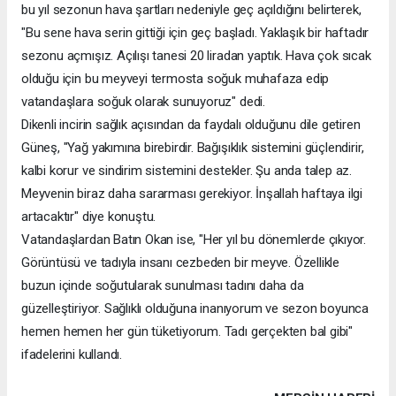
bu yıl sezonun hava şartları nedeniyle geç açıldığını belirterek,
"Bu sene hava serin gittiği için geç başladı. Yaklaşık bir haftadır
sezonu açmışız. Açılışı tanesi 20 liradan yaptık. Hava çok sıcak
olduğu için bu meyveyi termosta soğuk muhafaza edip
vatandaşlara soğuk olarak sunuyoruz" dedi.
Dikenli incirin sağlık açısından da faydalı olduğunu dile getiren
Güneş, "Yağ yakımına birebirdir. Bağışıklık sistemini güçlendirir,
kalbi korur ve sindirim sistemini destekler. Şu anda talep az.
Meyvenin biraz daha sararması gerekiyor. İnşallah haftaya ilgi
artacaktır" diye konuştu.
Vatandaşlardan Batın Okan ise, "Her yıl bu dönemlerde çıkıyor.
Görüntüsü ve tadıyla insanı cezbeden bir meyve. Özellikle
buzun içinde soğutularak sunulması tadını daha da
güzelleştiriyor. Sağlıklı olduğuna inanıyorum ve sezon boyunca
hemen hemen her gün tüketiyorum. Tadı gerçekten bal gibi"
ifadelerini kullandı.