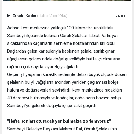
Erkek
|
Kadın
(Haberi Sesli Oku)
Adana kent merkezine yaklaşık 120 kilometre uzaklıktaki
Saimbeyli ilçesinde bulunan Obruk Şelalesi Tabiat Parkı, yaz
sıcaklarından kaçanların serinleme noktalarından biri oldu.
Dağlardan gelen kar sularıyla beslenen şelale, asırlık çınar
ağaçlarının gölgesindeki doğal güzelliğiyle hafta içi olmasına
rağmen çok sayıda ziyaretçiyi ağırladı.
Geçen yıl yaşanan kuraklık nedeniyle debisi büyük ölçüde düşen
şelalenin bu yıl yağışların ardından yeniden çağlaması bölge
halkını ve doğaseverleri sevindirdi. Kent merkezinde sıcaklığın
40 dereceyi bulmasıyla vatandaşlar, daha serin havaya sahip
Saimbeyli’ye gelerek doğayla iç içe vakit geçirdi.
"Hafta sonları oturacak yer bulmakta zorlanıyoruz"
Saimbeyli Belediye Başkanı Mahmut Dal, Obruk Şelalesi’nin