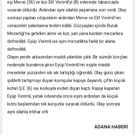
eşi Merve (36) ve kızı Elif Verimli’yi (8) evlerinde tabancayla
vurarak öldürdü. Ardından aynı silahla yaşamına son verdi. Olay
sonrası yapılan otopsilerin ardından Merve ve Elif Verimli’nin
cenazeleri yakınlarına teslim edildi. Gözyaşları içinde Buruk
Mezarlığı’na getirilen anne ve kızı, yan yana kazılan mezarlara
defnedildi. Eyüp Verimli ise aynı mezarlıkta farklı bir alana
defnedildi.
Olayın perde arkasından maddi sıkıntılar çıktı. Bir süredir borçları
nedeniyle bunalıma giren Eyüp Verimli’nin eşiyle maddi
meseleler yüzünden sık sık tartıştığı öğrenildi. Olay günü çıkan
şiddetli tartışmayı duyan komşular kapıya dayandı, çiftin küçük
kızları Ş.E. (6) ise korkuyla evden dışarı kaçtı. Kapıyı kapatan
Eyüp Verimli, yatak odasında önce eşini ardından da küçük
kızını başlarından tek kurşunla vurarak öldürdü. Olay sonrası
aynı silahla intihar etti.
ADANA HABERİ