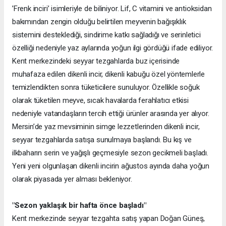
’Frenk inciri’ isimleriyle de biliniyor. Lif, C vitamini ve antioksidan
bakımından zengin olduğu belirtilen meyvenin bağışıklık
sistemini desteklediği, sindirime katkı sağladığı ve serinletici
özelliği nedeniyle yaz aylarında yoğun ilgi gördüğü ifade ediliyor.
Kent merkezindeki seyyar tezgahlarda buz içerisinde
muhafaza edilen dikenli incir, dikenli kabuğu özel yöntemlerle
temizlendikten sonra tüketicilere sunuluyor. Özellikle soğuk
olarak tüketilen meyve, sıcak havalarda ferahlatıcı etkisi
nedeniyle vatandaşların tercih ettiği ürünler arasında yer alıyor.
Mersin’de yaz mevsiminin simge lezzetlerinden dikenli incir,
seyyar tezgahlarda satışa sunulmaya başlandı. Bu kış ve
ilkbaharın serin ve yağışlı geçmesiyle sezon gecikmeli başladı.
Yeni yeni olgunlaşan dikenli incirin ağustos ayında daha yoğun
olarak piyasada yer alması bekleniyor.
"Sezon yaklaşık bir hafta önce başladı"
Kent merkezinde seyyar tezgahta satış yapan Doğan Güneş,