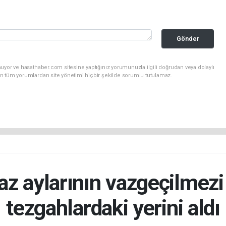
Gönder
uyor ve hasathaber.com sitesine yaptığınız yorumunuzla ilgili doğrudan veya dolaylı
n tüm yorumlardan site yönetimi hiçbir şekilde sorumlu tutulamaz.
z aylarının vazgeçilmezi 
tezgahlardaki yerini aldı