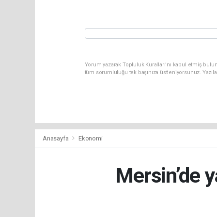
Yorum yazarak Topluluk Kuralları’nı kabul etmiş bulun
tüm sorumluluğu tek başınıza üstleniyorsunuz. Yazıla
Anasayfa
Ekonomi
Mersin’de ya