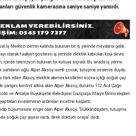
nları güvenlik kamerasına saniye saniye yansıdı.
ysal İş Merkezi zemin katında bulunan bir iş yerinde meydana geldi.
ayi olarak faaliyet gösteren iş yerinde elektrik kabloları kısa devre
, içinde televizyon bulunan bir kutuya sıçradı. Bu sırada iş yerine
e sahibinin oğlu Alper Aksoy isimli çocuk, tutuşma seslerini duydu.
fark eden Aksoy, elektrik akımını kestikten sonra içtiği soğuk çay
le yangını kontrol altına alan Alper Aksoy, durumu 112 Acil Çağrı
 polis ve Antalya Büyükşehir Belediyesi Gazipaşa İtfaiye Birimi ekipleri
e yaptıkları incelemenin ardından incelme başlattı.
 edip büyümesine engel olan Alper Aksoy, “Dükkândaydım, tutuşma
imde soğuk çay şişesi vardı, direk döktüm oraya” dedi.