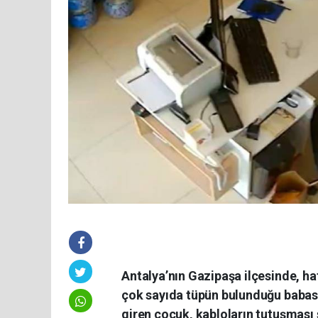
Antalya’nın Gazipaşa ilçesinde, ha
çok sayıda tüpün bulunduğu babasın
giren çocuk, kabloların tutuşması 