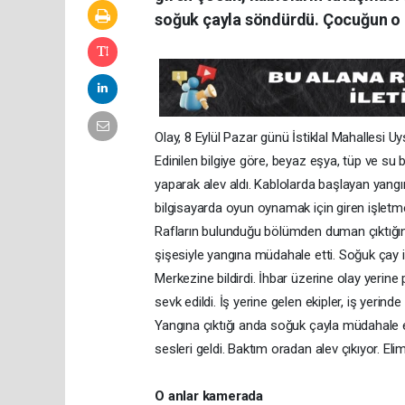
soğuk çayla söndürdü. Çocuğun o a
Olay, 8 Eylül Pazar günü İstiklal Mahallesi U
Edinilen bilgiye göre, beyaz eşya, tüp ve su b
yaparak alev aldı. Kablolarda başlayan yangın
bilgisayarda oyun oynamak için giren işletm
Rafların bulunduğu bölümden duman çıktığını 
şişesiyle yangına müdahale etti. Soğuk çay i
Merkezine bildirdi. İhbar üzerine olay yerine
sevk edildi. İş yerine gelen ekipler, iş yerind
Yangına çıktığı anda soğuk çayla müdahale
sesleri geldi. Baktım oradan alev çıkıyor. El
O anlar kamerada