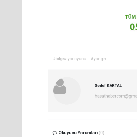
#bilgisayar oyunu
#yangın
Sedef KARTAL
hasathabercom@gmai
Okuyucu Yorumları
(0)