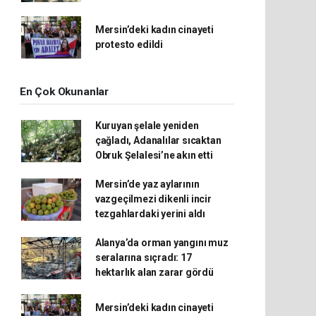
Mersin’deki kadın cinayeti
protesto edildi
En Çok Okunanlar
Kuruyan şelale yeniden
çağladı, Adanalılar sıcaktan
Obruk Şelalesi’ne akın etti
Mersin’de yaz aylarının
vazgeçilmezi dikenli incir
tezgahlardaki yerini aldı
Alanya’da orman yangını muz
seralarına sıçradı: 17
hektarlık alan zarar gördü
Mersin’deki kadın cinayeti