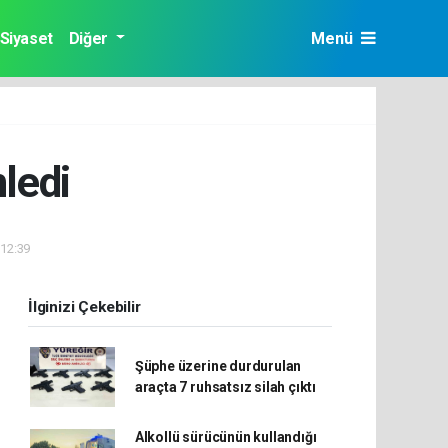
Siyaset
Diğer
Menü
ledi
 12:39
İlginizi Çekebilir
Şüphe üzerine durdurulan
araçta 7 ruhsatsız silah çıktı
Alkollü sürücünün kullandığı