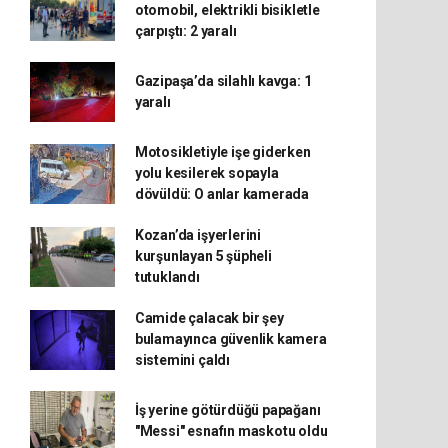
otomobil, elektrikli bisikletle
çarpıştı: 2 yaralı
Gazipaşa’da silahlı kavga: 1
yaralı
Motosikletiyle işe giderken
yolu kesilerek sopayla
dövüldü: O anlar kamerada
Kozan’da işyerlerini
kurşunlayan 5 şüpheli
tutuklandı
Camide çalacak bir şey
bulamayınca güvenlik kamera
sistemini çaldı
İş yerine götürdüğü papağanı
"Messi" esnafın maskotu oldu