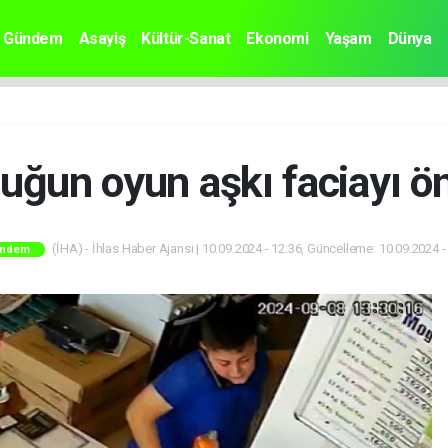
Gündem
Asayiş
Kültür-Sanat
Ekonomi
Yaşam
Dünya
uğun oyun aşkı faciayı ön
(İHA) - İhlas Haber Ajansı | 10.09.2024 - 12:36, Güncelleme: 10.09.2024 -
ndem