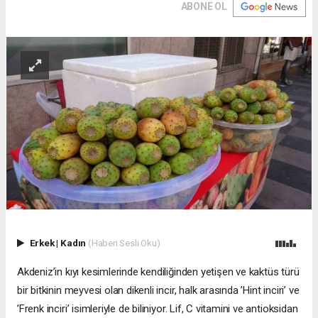
ABONE OL
Erkek
|
Kadın
(Haberi Sesli Oku)
Akdeniz’in kıyı kesimlerinde kendiliğinden yetişen ve kaktüs türü
bir bitkinin meyvesi olan dikenli incir, halk arasında ’Hint inciri’ ve
’Frenk inciri’ isimleriyle de biliniyor. Lif, C vitamini ve antioksidan