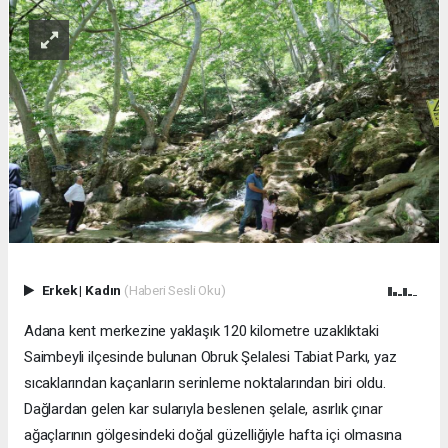
Erkek
|
Kadın
(Haberi Sesli Oku)
Adana kent merkezine yaklaşık 120 kilometre uzaklıktaki
Saimbeyli ilçesinde bulunan Obruk Şelalesi Tabiat Parkı, yaz
sıcaklarından kaçanların serinleme noktalarından biri oldu.
Dağlardan gelen kar sularıyla beslenen şelale, asırlık çınar
ağaçlarının gölgesindeki doğal güzelliğiyle hafta içi olmasına