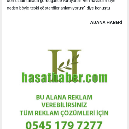
domuzları tarlada gördüğünde vuruyorlar. Ben havladım diye
neden böyle tepki gösterdiler anlamıyorum" diye konuştu.
ADANA HABERİ