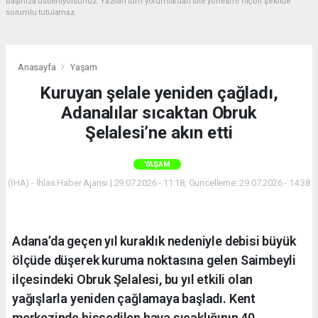
başınıza üstleniyorsunuz. Yazılan tüm yorumlardan site yönetimi hiçbir şekilde
sorumlu tutulamaz.
Anasayfa
Yaşam
Kuruyan şelale yeniden çağladı,
Adanalılar sıcaktan Obruk
Şelalesi’ne akın etti
YAŞAM
(İHA) - İhlas Haber Ajansı | 29.07.2026 - 11:18, Güncelleme: 29.07.2026 - 14:38
Adana’da geçen yıl kuraklık nedeniyle debisi büyük
ölçüde düşerek kuruma noktasına gelen Saimbeyli
ilçesindeki Obruk Şelalesi, bu yıl etkili olan
yağışlarla yeniden çağlamaya başladı. Kent
merkezinde hissedilen hava sıcaklığının 40