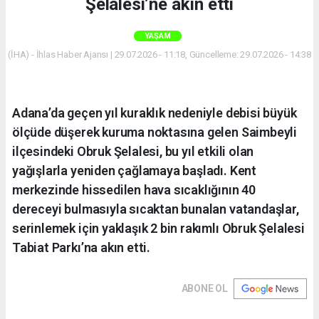
Şelalesi’ne akın etti
YAŞAM
(İHA) - İhlas Haber Ajansı | 29.07.2026 - 11:18, Güncelleme: 29.07.2026 - 14:38
Adana’da geçen yıl kuraklık nedeniyle debisi büyük
ölçüde düşerek kuruma noktasına gelen Saimbeyli
ilçesindeki Obruk Şelalesi, bu yıl etkili olan
yağışlarla yeniden çağlamaya başladı. Kent
merkezinde hissedilen hava sıcaklığının 40
dereceyi bulmasıyla sıcaktan bunalan vatandaşlar,
serinlemek için yaklaşık 2 bin rakımlı Obruk Şelalesi
Tabiat Parkı’na akın etti.
ABONE OL