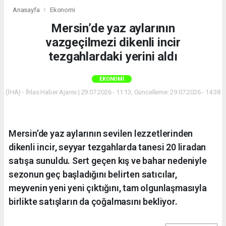
Anasayfa
Ekonomi
Mersin’de yaz aylarının
vazgeçilmezi dikenli incir
tezgahlardaki yerini aldı
EKONOMI
(İHA) - İhlas Haber Ajansı | 29.07.2026 - 11:13, Güncelleme: 29.07.2026 - 14:38
Mersin’de yaz aylarının sevilen lezzetlerinden
dikenli incir, seyyar tezgahlarda tanesi 20 liradan
satışa sunuldu. Sert geçen kış ve bahar nedeniyle
sezonun geç başladığını belirten satıcılar,
meyvenin yeni yeni çıktığını, tam olgunlaşmasıyla
birlikte satışların da çoğalmasını bekliyor.