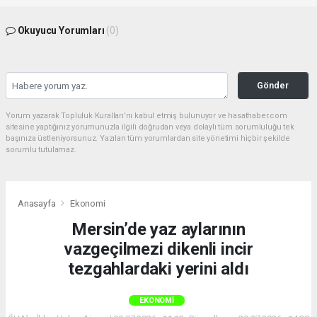
Okuyucu Yorumları
(0)
Gönder
Yorum yazarak Topluluk Kuralları’nı kabul etmiş bulunuyor ve hasathaber.com
sitesine yaptığınız yorumunuzla ilgili doğrudan veya dolaylı tüm sorumluluğu tek
başınıza üstleniyorsunuz. Yazılan tüm yorumlardan site yönetimi hiçbir şekilde
sorumlu tutulamaz.
Anasayfa
Ekonomi
Mersin’de yaz aylarının
vazgeçilmezi dikenli incir
tezgahlardaki yerini aldı
EKONOMI