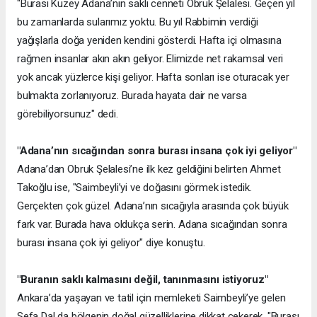
"Burası Kuzey Adana’nın saklı cenneti Obruk Şelalesi. Geçen yıl
bu zamanlarda sularımız yoktu. Bu yıl Rabbimin verdiği
yağışlarla doğa yeniden kendini gösterdi. Hafta içi olmasına
rağmen insanlar akın akın geliyor. Elimizde net rakamsal veri
yok ancak yüzlerce kişi geliyor. Hafta sonları ise oturacak yer
bulmakta zorlanıyoruz. Burada hayata dair ne varsa
görebiliyorsunuz" dedi.
"Adana’nın sıcağından sonra burası insana çok iyi geliyor"
Adana’dan Obruk Şelalesi’ne ilk kez geldiğini belirten Ahmet
Takoğlu ise, "Saimbeyli’yi ve doğasını görmek istedik.
Gerçekten çok güzel. Adana’nın sıcağıyla arasında çok büyük
fark var. Burada hava oldukça serin. Adana sıcağından sonra
burası insana çok iyi geliyor" diye konuştu.
"Buranın saklı kalmasını değil, tanınmasını istiyoruz"
Ankara’da yaşayan ve tatil için memleketi Saimbeyli’ye gelen
Sefa Dal da bölgenin doğal güzelliklerine dikkat çekerek, "Burası