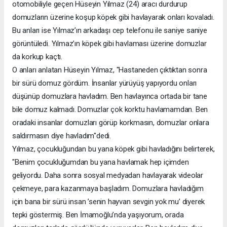
otomobiliyle geçen Hüseyin Yılmaz (24) aracı durdurup
domuzların üzerine koşup köpek gibi havlayarak onları kovaladı.
Bu anları ise Yılmaz’ın arkadaşı cep telefonu ile saniye saniye
görüntüledi. Yılmaz’ın köpek gibi havlaması üzerine domuzlar
da korkup kaçtı.
O anları anlatan Hüseyin Yılmaz, "Hastaneden çıktıktan sonra
bir sürü domuz gördüm. İnsanlar yürüyüş yapıyordu onları
düşünüp domuzlara havladım. Ben havlayınca ortada bir tane
bile domuz kalmadı. Domuzlar çok korktu havlamamdan. Ben
oradaki insanlar domuzları görüp korkmasın, domuzlar onlara
saldırmasın diye havladım"dedi.
Yılmaz, çocukluğundan bu yana köpek gibi havladığını belirterek,
"Benim çocukluğumdan bu yana havlamak hep içimden
geliyordu. Daha sonra sosyal medyadan havlayarak videolar
çekmeye, para kazanmaya başladım. Domuzlara havladığım
için bana bir sürü insan ’senin hayvan sevgin yok mu’ diyerek
tepki göstermiş. Ben İmamoğlu’nda yaşıyorum, orada