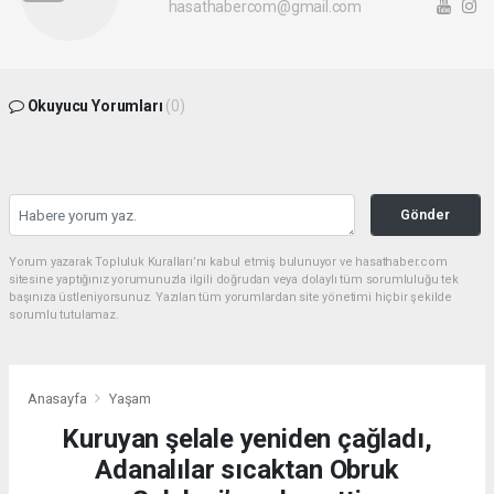
hasathabercom@gmail.com
Okuyucu Yorumları
(0)
Gönder
Yorum yazarak Topluluk Kuralları’nı kabul etmiş bulunuyor ve hasathaber.com
sitesine yaptığınız yorumunuzla ilgili doğrudan veya dolaylı tüm sorumluluğu tek
başınıza üstleniyorsunuz. Yazılan tüm yorumlardan site yönetimi hiçbir şekilde
sorumlu tutulamaz.
Anasayfa
Yaşam
Kuruyan şelale yeniden çağladı,
Adanalılar sıcaktan Obruk