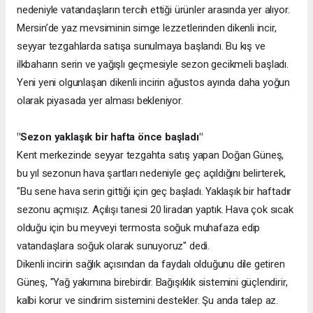
nedeniyle vatandaşların tercih ettiği ürünler arasında yer alıyor.
Mersin’de yaz mevsiminin simge lezzetlerinden dikenli incir,
seyyar tezgahlarda satışa sunulmaya başlandı. Bu kış ve
ilkbaharın serin ve yağışlı geçmesiyle sezon gecikmeli başladı.
Yeni yeni olgunlaşan dikenli incirin ağustos ayında daha yoğun
olarak piyasada yer alması bekleniyor.
"Sezon yaklaşık bir hafta önce başladı"
Kent merkezinde seyyar tezgahta satış yapan Doğan Güneş,
bu yıl sezonun hava şartları nedeniyle geç açıldığını belirterek,
"Bu sene hava serin gittiği için geç başladı. Yaklaşık bir haftadır
sezonu açmışız. Açılışı tanesi 20 liradan yaptık. Hava çok sıcak
olduğu için bu meyveyi termosta soğuk muhafaza edip
vatandaşlara soğuk olarak sunuyoruz" dedi.
Dikenli incirin sağlık açısından da faydalı olduğunu dile getiren
Güneş, "Yağ yakımına birebirdir. Bağışıklık sistemini güçlendirir,
kalbi korur ve sindirim sistemini destekler. Şu anda talep az.