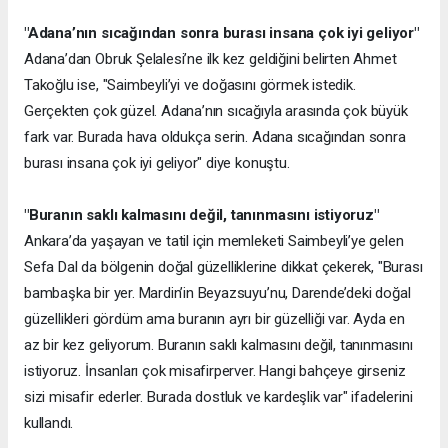
"Adana’nın sıcağından sonra burası insana çok iyi geliyor"
Adana’dan Obruk Şelalesi’ne ilk kez geldiğini belirten Ahmet
Takoğlu ise, "Saimbeyli’yi ve doğasını görmek istedik.
Gerçekten çok güzel. Adana’nın sıcağıyla arasında çok büyük
fark var. Burada hava oldukça serin. Adana sıcağından sonra
burası insana çok iyi geliyor" diye konuştu.
"Buranın saklı kalmasını değil, tanınmasını istiyoruz"
Ankara’da yaşayan ve tatil için memleketi Saimbeyli’ye gelen
Sefa Dal da bölgenin doğal güzelliklerine dikkat çekerek, "Burası
bambaşka bir yer. Mardin’in Beyazsuyu’nu, Darende’deki doğal
güzellikleri gördüm ama buranın ayrı bir güzelliği var. Ayda en
az bir kez geliyorum. Buranın saklı kalmasını değil, tanınmasını
istiyoruz. İnsanları çok misafirperver. Hangi bahçeye girseniz
sizi misafir ederler. Burada dostluk ve kardeşlik var" ifadelerini
kullandı.