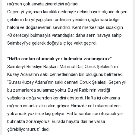
rağmen çok sayıda ziyaretçiyi ağırladı.
Geçen yıl yaşanan kuraklık nedeniyle debisi büyük ölçüde düşen
şelalenin bu yıl yağışların ardından yeniden çağlaması bölge
halkını ve doğaseverleri sevindirdi. Kent merkezinde sıcaklığın
40 dereceyi bulmasıyla vatandaşlar, daha serin havaya sahip
Saimbeyli’ye gelerek doğayla iç içe vakit geçirdi.
"Hafta sonları oturacak yer bulmakta zorlanıyoruz"
Saimbeyli Belediye Başkanı Mahmut Dal, Obruk Şelalesi’nin
Kuzey Adana’nın saklı cennetlerinden biri olduğunu belirterek,
"Burası Kuzey Adana’nın saklı cenneti Obruk Şelalesi. Geçen yıl
bu zamanlarda sularımız yoktu. Bu yıl Rabbimin verdiği
yağışlarla doğa yeniden kendini gösterdi. Hafta içi olmasına
rağmen insanlar akın akın geliyor. Elimizde net rakamsal veri
yok ancak yüzlerce kişi geliyor. Hafta sonları ise oturacak yer
bulmakta zorlanıyoruz. Burada hayata dair ne varsa
görebiliyorsunuz" dedi.