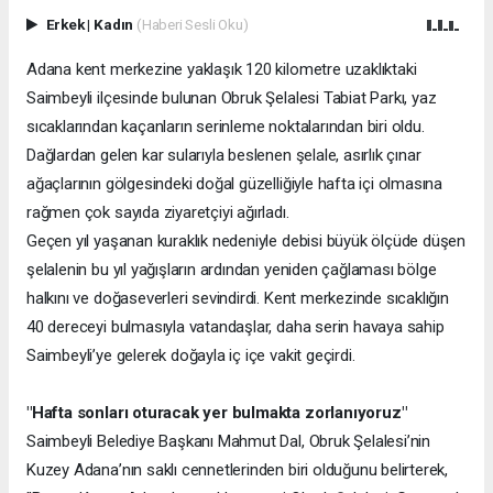
Erkek
|
Kadın
(Haberi Sesli Oku)
Adana kent merkezine yaklaşık 120 kilometre uzaklıktaki
Saimbeyli ilçesinde bulunan Obruk Şelalesi Tabiat Parkı, yaz
sıcaklarından kaçanların serinleme noktalarından biri oldu.
Dağlardan gelen kar sularıyla beslenen şelale, asırlık çınar
ağaçlarının gölgesindeki doğal güzelliğiyle hafta içi olmasına
rağmen çok sayıda ziyaretçiyi ağırladı.
Geçen yıl yaşanan kuraklık nedeniyle debisi büyük ölçüde düşen
şelalenin bu yıl yağışların ardından yeniden çağlaması bölge
halkını ve doğaseverleri sevindirdi. Kent merkezinde sıcaklığın
40 dereceyi bulmasıyla vatandaşlar, daha serin havaya sahip
Saimbeyli’ye gelerek doğayla iç içe vakit geçirdi.
"Hafta sonları oturacak yer bulmakta zorlanıyoruz"
Saimbeyli Belediye Başkanı Mahmut Dal, Obruk Şelalesi’nin
Kuzey Adana’nın saklı cennetlerinden biri olduğunu belirterek,