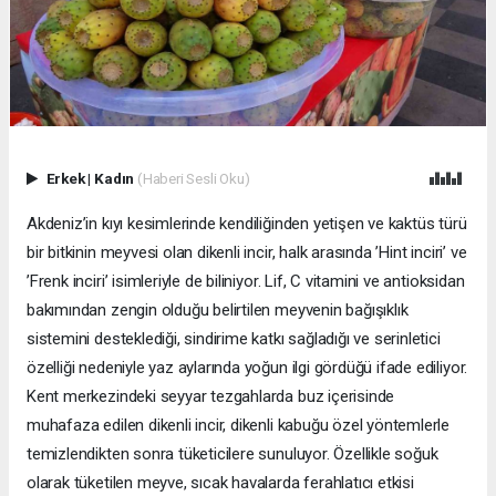
Erkek
|
Kadın
(Haberi Sesli Oku)
Akdeniz’in kıyı kesimlerinde kendiliğinden yetişen ve kaktüs türü
bir bitkinin meyvesi olan dikenli incir, halk arasında ’Hint inciri’ ve
’Frenk inciri’ isimleriyle de biliniyor. Lif, C vitamini ve antioksidan
bakımından zengin olduğu belirtilen meyvenin bağışıklık
sistemini desteklediği, sindirime katkı sağladığı ve serinletici
özelliği nedeniyle yaz aylarında yoğun ilgi gördüğü ifade ediliyor.
Kent merkezindeki seyyar tezgahlarda buz içerisinde
muhafaza edilen dikenli incir, dikenli kabuğu özel yöntemlerle
temizlendikten sonra tüketicilere sunuluyor. Özellikle soğuk
olarak tüketilen meyve, sıcak havalarda ferahlatıcı etkisi